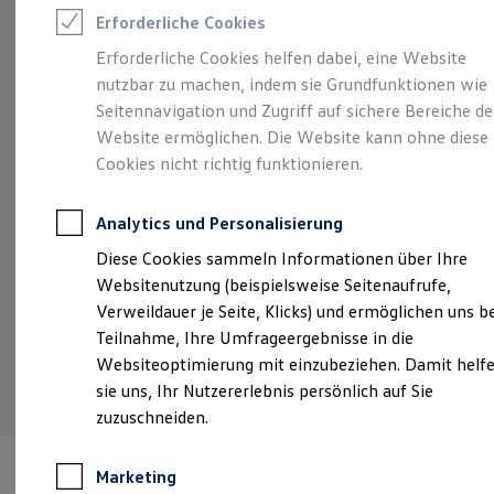
Reifenpakete
Erforderliche Cookies
Leasing
Leasing-Angebote
Erforderliche Cookies helfen dabei, eine Website
Angebot gültig bis 30.09.2026
Gebrauchtwagen Leasing
nutzbar zu machen, indem sie Grundfunktionen wie
Junge Gebrauchtwagen-Leasing
Eine Klasse für sich.
Der Golf.
De
Elektroauto Leasing
Seitennavigation und Zugriff auf sichere Bereiche de
Kleinwagen-Leasing
Website ermöglichen. Die Website kann ohne diese
Golf Life ab 239,00 €
mtl. leasen für Privatkunden |
Go
Leasing ohne Anzahlung
Cookies nicht richtig funktionieren.
Finanzierung
999,00 € Sonderzahlung | 42 Monate Laufzeit |
99
Autokredit mit Schlussrate
Jährliche Fahrleistung: 10.000 km
Jä
Versicherungen und Garantien
Analytics und Personalisierung
Kfz-Versicherung
Restschuldversicherungen
Details ansehen
Diese Cookies sammeln Informationen über Ihre
Garantien
Websitenutzung (beispielsweise Seitenaufrufe,
Wartungsverträge
Geschäftskunden
Verweildauer je Seite, Klicks) und ermöglichen uns b
Professional Class bei Volkswagen
Teilnahme, Ihre Umfrageergebnisse in die
Großkunden
Websiteoptimierung mit einzubeziehen. Damit helf
Behörden
Direktkunden
sie uns, Ihr Nutzererlebnis persönlich auf Sie
Sonderfahrzeuge
zuzuschneiden.
Anpfiff zum Gewinn
Elektromobilität
Elektroautos
Marketing
ID. Tutorials