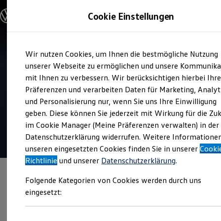
Modelle und Konfigurator
Cookie Einstellungen
Konfigurator
Modelle vergleichen
Konfiguration laden
Zum
Zum
Autosuche
Wir nutzen Cookies, um Ihnen die bestmögliche Nutzung
Hauptinhalt
Footer
Elektroautos
Verkauf und Service
springen
springen
unserer Webseite zu ermöglichen und unsere Kommunika
ENERGY Sondermodelle
Volkswagen Zentrum
Nutzfahrzeuge
mit Ihnen zu verbessern. Wir berücksichtigen hierbei Ihr
SUV und CUV
Bamberg
Präferenzen und verarbeiten Daten für Marketing, Analyt
Familienautos
und Personalisierung nur, wenn Sie uns Ihre Einwilligung
Kombis
4.8
|
735 Bewertungen
Kompaktwagen
geben. Diese können Sie jederzeit mit Wirkung für die Zu
Sportwagen
im Cookie Manager (Meine Präferenzen verwalten) in der
Schnell verfügbare Fahrzeuge
Angebote und Produkte
Datenschutzerklärung widerrufen. Weitere Informatione
Aktuelle Angebote
unseren eingesetzten Cookies finden Sie in unserer
Cooki
E-Auto-Förderung
Richtlinie
und unserer
Datenschutzerklärung
.
Volkswagen Marktplatz
Die ENERGY Sondermodelle
Folgende Kategorien von Cookies werden durch uns
Junge Gebrauchtwagen und Gebrauchtwagen
Volkswagen Zertifizierte Gebrauchtwagen
eingesetzt:
Elektromobilität bei Gebrauchtwagen
Zubehör- und Serviceangebote
Saisonangebote