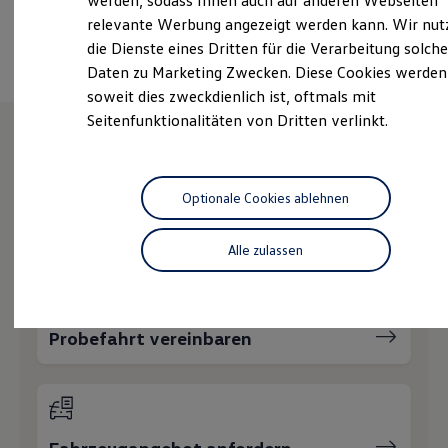
werden, sodass Ihnen auch auf anderen Webseiten
Hybridautos
Ansprechpartner
relevante Werbung angezeigt werden kann. Wir nut
Marke und Erlebnis
die Dienste eines Dritten für die Verarbeitung solche
Volkswagen R und R Experience
R-Modelle
Daten zu Marketing Zwecken. Diese Cookies werden
R Experience
soweit dies zweckdienlich ist, oftmals mit
Driving Experience
Seitenfunktionalitäten von Dritten verlinkt.
Volkswagen entdecken
Werkbesichtigung
Factory visit
Wie können wir
Lifestyle Shop
T-Roc Kollektion
Optionale Cookies ablehnen
Golf Kollektion
Ihnen weiterhelfen?
ID. Kollektion
Volkswagen Kollektion
Alle zulassen
R-Kollektion
GTI Kollektion
Fußball Drop
we drive football
Probefahrt vereinbaren
#wedriveproud
Besitzer und Service
myVolkswagen
Software Updates
Service und Ersatzteile
Inspektion und HU/AU
Reparaturen und Checks