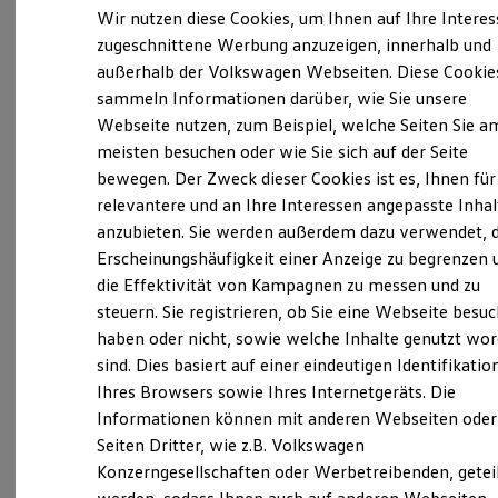
Elektrofahrzeugkonzepte
Wir nutzen diese Cookies, um Ihnen auf Ihre Intere
ID. EVERY1
zugeschnittene Werbung anzuzeigen, innerhalb und
Reichweite
Verantwortlich für die Inhalte auf dieser Seite ist die Auto-Scholz
außerhalb der Volkswagen Webseiten. Diese Cookie
Reichweite der ID. Modelle
AHG GmbH & Co. KG
(
Impressum & Rechtliches
)
Reichweite im Winter
sammeln Informationen darüber, wie Sie unsere
Rekuperation
Webseite nutzen, zum Beispiel, welche Seiten Sie a
Laden
meisten besuchen oder wie Sie sich auf der Seite
Laden unterwegs
Unsere 
Laden Zuhause
bewegen. Der Zweck dieser Cookies ist es, Ihnen für
Ladestationen finden
relevantere und an Ihre Interessen angepasste Inhal
Ladezeitensimulator
anzubieten. Sie werden außerdem dazu verwendet, d
Batterie
Kronacher Straße 38 + 51, 96052 Bamberg
Sicherheit
Erscheinungshäufigkeit einer Anzeige zu begrenzen 
Garantie und Lebensdauer
die Effektivität von Kampagnen zu messen und zu
Montag
-
Freitag
08:00
-
18:00
Uhr
Nachhaltigkeit
steuern. Sie registrieren, ob Sie eine Webseite besuc
Technologie
Samstag
09:00
-
13:00
Uhr
Kosten und Kauf
haben oder nicht, sowie welche Inhalte genutzt wo
Sonntag
Geschlossen
Verbrauchskosten
sind. Dies basiert auf einer eindeutigen Identifikatio
Kaufoptionen
Ihres Browsers sowie Ihres Internetgeräts. Die
E-Auto-Förderung
dialog.vw@auto-scholz.de
Software und Konnektivität
Informationen können mit anderen Webseiten oder
Die ID. Software 6
Seiten Dritter, wie z.B. Volkswagen
ID. Software Versionen und Updates
+49 951 9333333
Konzerngesellschaften oder Werbetreibenden, getei
Digitale Extras
Schnittstellen zu Ihrem ID.