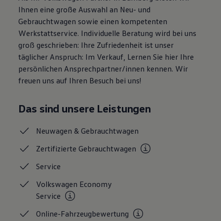
Magazin
Ihnen eine große Auswahl an Neu- und
Lifestyle
Gebrauchtwagen sowie einen kompetenten
Transport
Werkstattservice. Individuelle Beratung wird bei uns
Familie
Elektromobilität
groß geschrieben: Ihre Zufriedenheit ist unser
Volkswagen R
täglicher Anspruch: Im Verkauf, Lernen Sie hier Ihre
Pannen- und Unfallhilfe
persönlichen Ansprechpartner/innen kennen. Wir
Volkswagen Kundenbetreuung
freuen uns auf Ihren Besuch bei uns!
Das sind unsere Leistungen
Neuwagen &
Gebrauchtwagen
Zertifizierte
Gebrauchtwagen
Service
Volkswagen Economy
Service
Online-Fahrzeugbewertung