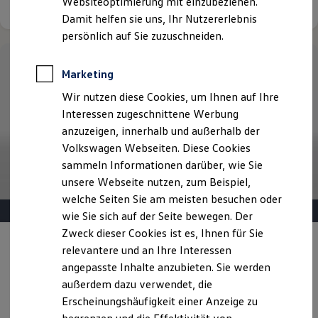
Websiteoptimierung mit einzubeziehen.
Elektrofahrzeugkonzepte
Damit helfen sie uns, Ihr Nutzererlebnis
ID. EVERY1
Reichweite
persönlich auf Sie zuzuschneiden.
Reichweite der ID. Modelle
Reichweite im Winter
Rekuperation
Marketing
Laden
Wir nutzen diese Cookies, um Ihnen auf Ihre
Laden unterwegs
Laden Zuhause
Interessen zugeschnittene Werbung
Ladestationen finden
anzuzeigen, innerhalb und außerhalb der
Ladezeitensimulator
Volkswagen Webseiten. Diese Cookies
Batterie
Sicherheit
sammeln Informationen darüber, wie Sie
Garantie und Lebensdauer
unsere Webseite nutzen, zum Beispiel,
Nachhaltigkeit
welche Seiten Sie am meisten besuchen oder
Technologie
Kosten und Kauf
wie Sie sich auf der Seite bewegen. Der
Verbrauchskosten
Zweck dieser Cookies ist es, Ihnen für Sie
Kaufoptionen
Angebot gültig bis 30.09.2026
relevantere und an Ihre Interessen
E-Auto-Förderung
Software und Konnektivität
angepasste Inhalte anzubieten. Sie werden
Der Golf
Die ID. Software 6
außerdem dazu verwendet, die
ID. Software Versionen und Updates
Erscheinungshäufigkeit einer Anzeige zu
Digitale Extras
Golf Life ab 239,00 €
mtl. leasen für Privatkunden |
Schnittstellen zu Ihrem ID.