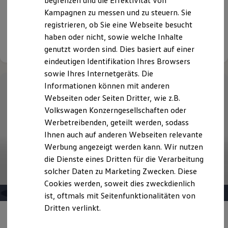
begrenzen und die Effektivität von
999,00 € Sonderzahlung | 42 Monate Laufzeit | Jährliche
Hybridautos
Kampagnen zu messen und zu steuern. Sie
Fahrleistung: 10.000 km
Marke und Erlebnis
registrieren, ob Sie eine Webseite besucht
Volkswagen R und R Experience
R-Modelle
haben oder nicht, sowie welche Inhalte
Details ansehen
R Experience
genutzt worden sind. Dies basiert auf einer
Driving Experience
eindeutigen Identifikation Ihres Browsers
Volkswagen entdecken
Werkbesichtigung
sowie Ihres Internetgeräts. Die
Factory visit
Informationen können mit anderen
Lifestyle Shop
Webseiten oder Seiten Dritter, wie z.B.
T-Roc Kollektion
Golf Kollektion
Volkswagen Konzerngesellschaften oder
ID. Kollektion
Werbetreibenden, geteilt werden, sodass
Volkswagen Kollektion
Ihnen auch auf anderen Webseiten relevante
R-Kollektion
GTI Kollektion
Werbung angezeigt werden kann. Wir nutzen
Fußball Drop
die Dienste eines Dritten für die Verarbeitung
we drive football
solcher Daten zu Marketing Zwecken. Diese
#wedriveproud
Besitzer und Service
Cookies werden, soweit dies zweckdienlich
myVolkswagen
ist, oftmals mit Seitenfunktionalitäten von
Software Updates
Dritten verlinkt.
Service und Ersatzteile
Inspektion und HU/AU
Angebot gültig bis 30.09.2026
Reparaturen und Checks