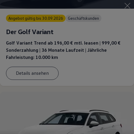
Magazin
Lifestyle
Transport
Angebot gültig bis 30.09.2026
Geschäftskunden
Familie
Elektromobilität
Der Golf Variant
Volkswagen R
Pannen- und Unfallhilfe
Golf Variant Trend ab 196,00 €
mtl. leasen | 999,00 €
Volkswagen Kundenbetreuung
Sonderzahlung | 36 Monate Laufzeit | Jährliche
Fahrleistung: 10.000 km
Details ansehen