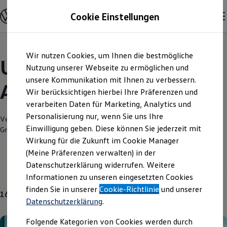
Modelle und Konfigurator
Cookie Einstellungen
Konfigurator
Modelle vergleichen
Konfiguration laden
Zum
Zum
Autosuche
Wir nutzen Cookies, um Ihnen die bestmögliche
Hauptinhalt
Footer
Elektroautos
Unsere aktuellen
springen
springen
Nutzung unserer Webseite zu ermöglichen und
ENERGY Sondermodelle
Nutzfahrzeuge
unsere Kommunikation mit Ihnen zu verbessern.
Angebote und mehr
SUV und CUV
Wir berücksichtigen hierbei Ihre Präferenzen und
Familienautos
verarbeiten Daten für Marketing, Analytics und
Kombis
Kompaktwagen
Personalisierung nur, wenn Sie uns Ihre
Verantwortlich für die Inhalte auf dieser Seite ist die Auto-Scholz AHG
Sportwagen
Einwilligung geben. Diese können Sie jederzeit mit
GmbH & Co. KG
(
Impressum & Rechtliches
)
Schnell verfügbare Fahrzeuge
Angebote und Produkte
Wirkung für die Zukunft im Cookie Manager
Aktuelle Angebote
(Meine Präferenzen verwalten) in der
E-Auto-Förderung
Datenschutzerklärung widerrufen. Weitere
Volkswagen Marktplatz
Neuwagen
Aktuelle Modelle
Golf
Golf GTI
Informationen zu unseren eingesetzten Cookies
Die ENERGY Sondermodelle
Junge Gebrauchtwagen und Gebrauchtwagen
finden Sie in unserer
Cookie-Richtlinie
und unserer
16
Angebote
Volkswagen Zertifizierte Gebrauchtwagen
Datenschutzerklärung
.
Elektromobilität bei Gebrauchtwagen
Zubehör- und Serviceangebote
Folgende Kategorien von Cookies werden durch
Saisonangebote