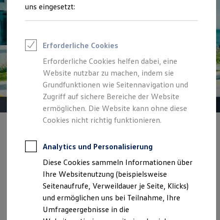
Reifenpakete
uns eingesetzt:
Leasing
Leasing-Angebote
Gebrauchtwagen Leasing
Junge Gebrauchtwagen-Leasing
Erforderliche Cookies
Elektroauto Leasing
Kleinwagen-Leasing
Erforderliche Cookies helfen dabei, eine
Leasing ohne Anzahlung
Website nutzbar zu machen, indem sie
Finanzierung
Autokredit mit Schlussrate
Grundfunktionen wie Seitennavigation und
Versicherungen und Garantien
Zugriff auf sichere Bereiche der Website
Kfz-Versicherung
ermöglichen. Die Website kann ohne diese
Restschuldversicherungen
Garantien
Cookies nicht richtig funktionieren.
Wartungsverträge
Geschäftskunden
Geschäftskunden
Professional Class bei Volkswagen
Analytics und Personalisierung
Der Touran verabschiedet sich:
Jetzt noch
Großkunden
eines von 20 Fahrzeugen sichern.
Diese Cookies sammeln Informationen über
Behörden
Direktkunden
Ihre Websitenutzung (beispielsweise
Ab 599,00 €
mtl. finanzieren | Anzahlung 10.300,00 € |
Sonderfahrzeuge
Seitenaufrufe, Verweildauer je Seite, Klicks)
Anpfiff zum Gewinn
60 Monate Laufzeit | 10.000 km/Jahr
und ermöglichen uns bei Teilnahme, Ihre
Elektromobilität
Elektroautos
Umfrageergebnisse in die
ID. Tutorials
Details ansehen