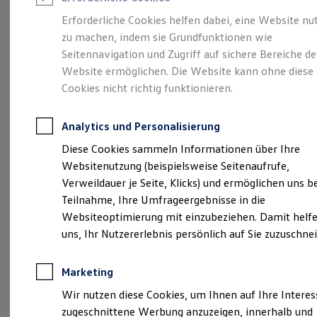
Reifenpakete
Leasing
Erforderliche Cookies helfen dabei, eine Website nu
Leasing-Angebote
zu machen, indem sie Grundfunktionen wie
Voll im Leben.
Gebrauchtwagen Leasing
Seitennavigation und Zugriff auf sichere Bereiche de
Junge Gebrauchtwagen-Leasing
Elektroauto Leasing
Website ermöglichen. Die Website kann ohne diese
Vollelektrisch.
Der
Kleinwagen-Leasing
Cookies nicht richtig funktionieren.
Leasing ohne Anzahlung
ID.3
Finanzierung
Autokredit mit Schlussrate
Analytics und Personalisierung
Versicherungen und Garantien
Kfz-Versicherung
Diese Cookies sammeln Informationen über Ihre
Restschuldversicherungen
Websitenutzung (beispielsweise Seitenaufrufe,
Garantien
Verweildauer je Seite, Klicks) und ermöglichen uns b
Wartungsverträge
Geschäftskunden
Teilnahme, Ihre Umfrageergebnisse in die
Professional Class bei Volkswagen
Websiteoptimierung mit einzubeziehen. Damit helfe
Großkunden
uns, Ihr Nutzererlebnis persönlich auf Sie zuzuschne
Behörden
Direktkunden
Sonderfahrzeuge
(
Impressum & Rechtliches
)
Marketing
Anpfiff zum Gewinn
Elektromobilität
Wir nutzen diese Cookies, um Ihnen auf Ihre Intere
Elektroautos
zugeschnittene Werbung anzuzeigen, innerhalb und
ID. Tutorials