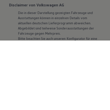
Disclaimer von Volkswagen AG
Die in dieser Darstellung gezeigten Fahrzeuge und
Ausstattungen können in einzelnen Details vom
aktuellen deutschen Lieferprogramm abweichen.
Abgebildet sind teilweise Sonderausstattungen der
Fahrzeuge gegen Mehrpreis.
Bitte beachten Sie auch unseren Konfigurator für eine
Übersicht der aktuell verfügbaren Modelle und
Ausstattungen.
Die angegebenen Verbrauchs- und Emissionswerte
beziehen sich nicht auf ein einzelnes Fahrzeug und sind
nicht Bestandteil des Angebots, sondern dienen allein
Vergleichszwecken zwischen den verschiedenen
Fahrzeugtypen. Zusatzausstattungen und
Zubehör
(Anbauteile, Reifenformat usw.) können relevante
Fahrzeugparameter, wie
z. B.
Gewicht, Rollwiderstand
und Aerodynamik verändern und neben Witterungs-
und Verkehrsbedingungen sowie dem individuellen
Fahrverhalten den Kraftstoffverbrauch, den
Stromverbrauch, die CO₂-Emissionen und die