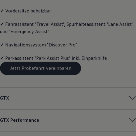
Magazin
✓
Vordersitze beheizbar
Lifestyle
Transport
Familie
✓
Fahrassistent "Travel Assist", Spurhalteassistent "Lane Assist"
Elektromobilität
und "Emergency Assist"
Volkswagen R
Pannen- und Unfallhilfe
Volkswagen Kundenbetreuung
✓
Navigationssystem "Discover Pro"
✓
Parkassistent "Park Assist Plus" inkl. Einparkhilfe
Jetzt Probefahrt vereinbaren
GTX
GTX
Performance