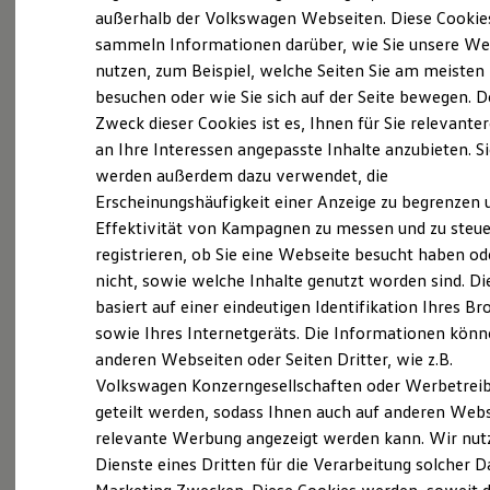
Elektrofahrzeugkonzepte
außerhalb der Volkswagen Webseiten. Diese Cookie
ID. EVERY1
sammeln Informationen darüber, wie Sie unsere We
Reichweite
Probefahrt vereinbaren
nutzen, zum Beispiel, welche Seiten Sie am meisten
Reichweite der ID. Modelle
Reichweite im Winter
besuchen oder wie Sie sich auf der Seite bewegen. D
Rekuperation
Zweck dieser Cookies ist es, Ihnen für Sie relevante
Laden
an Ihre Interessen angepasste Inhalte anzubieten. S
Laden unterwegs
Laden Zuhause
werden außerdem dazu verwendet, die
Fahrzeugangebot anfordern
Ladestationen finden
Erscheinungshäufigkeit einer Anzeige zu begrenzen 
Ladezeitensimulator
Effektivität von Kampagnen zu messen und zu steue
Batterie
Sicherheit
registrieren, ob Sie eine Webseite besucht haben od
Garantie und Lebensdauer
nicht, sowie welche Inhalte genutzt worden sind. Di
Nachhaltigkeit
Servicetermin buchen
basiert auf einer eindeutigen Identifikation Ihres B
Technologie
Kosten und Kauf
sowie Ihres Internetgeräts. Die Informationen kön
Verbrauchskosten
anderen Webseiten oder Seiten Dritter, wie z.B.
Kaufoptionen
Volkswagen Konzerngesellschaften oder Werbetrei
E-Auto-Förderung
Software und Konnektivität
geteilt werden, sodass Ihnen auch auf anderen Web
Serviceanfrage stellen
Die ID. Software 6
relevante Werbung angezeigt werden kann. Wir nut
ID. Software Versionen und Updates
Dienste eines Dritten für die Verarbeitung solcher D
Digitale Extras
Schnittstellen zu Ihrem ID.