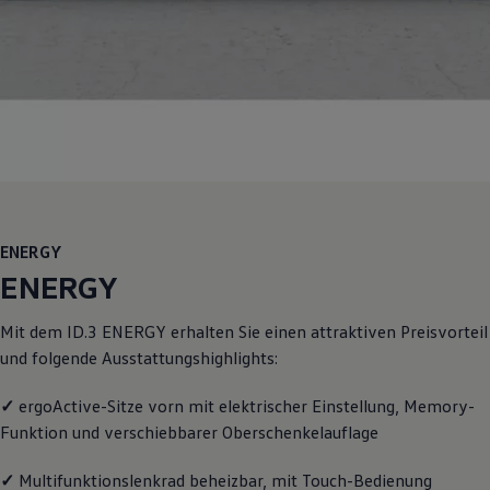
Motorenöl und Flüssigkeiten
Räder und Reifen
Pannen- und Unfallhilfe
Economy Service
Volkswagen Teile
Zubehör
Modellspezifisches Zubehör
Schutz und Pflege
Transport
Entertainment und Elektronik
Individualisieren
Wallbox und Ladekabel
ENERGY
Digitale Extras
Dienste für Ihr Modell finden
ENERGY
Volkswagen Apps, Login und Shop
Handy und Fahrzeug verbinden
Mit dem
ID.3
ENERGY
erhalten Sie einen attraktiven Preisvorteil
Updates für Software, Karten und Radio
Über Ihr Auto
und folgende Ausstattungshighlights:
Vorgängermodelle
Kundeninformationen
✓
ergoActive-Sitze vorn mit elektrischer Einstellung, Memory-
Volkswagen Kundenbetreuung
Warn- und Kontrollleuchten
Funktion und verschiebbarer Oberschenkelauflage
Assistenzsysteme
Digitale Betriebsanleitung
✓
Multifunktionslenkrad beheizbar, mit Touch-Bedienung
Live Beratung