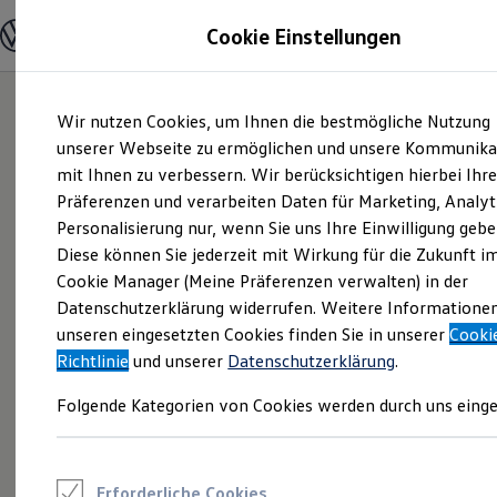
Modelle und Konfigurator
Cookie Einstellungen
Konfigurator
Modelle vergleichen
Konfiguration laden
Zum
Zum
Autosuche
Wir nutzen Cookies, um Ihnen die bestmögliche Nutzung
Hauptinhalt
Footer
Elektroautos
springen
springen
unserer Webseite zu ermöglichen und unsere Kommunika
ENERGY Sondermodelle
Nutzfahrzeuge
mit Ihnen zu verbessern. Wir berücksichtigen hierbei Ihr
SUV und CUV
Präferenzen und verarbeiten Daten für Marketing, Analyt
Familienautos
Personalisierung nur, wenn Sie uns Ihre Einwilligung gebe
Kombis
Kompaktwagen
Diese können Sie jederzeit mit Wirkung für die Zukunft i
Sportwagen
Cookie Manager (Meine Präferenzen verwalten) in der
Schnell verfügbare Fahrzeuge
Angebote und Produkte
Datenschutzerklärung widerrufen. Weitere Informatione
Aktuelle Angebote
unseren eingesetzten Cookies finden Sie in unserer
Cooki
E-Auto-Förderung
Richtlinie
und unserer
Datenschutzerklärung
.
Volkswagen Marktplatz
Die ENERGY Sondermodelle
Folgende Kategorien von Cookies werden durch uns einge
Junge Gebrauchtwagen und Gebrauchtwagen
Volkswagen Zertifizierte Gebrauchtwagen
Elektromobilität bei Gebrauchtwagen
Zubehör- und Serviceangebote
Saisonangebote
Erforderliche Cookies