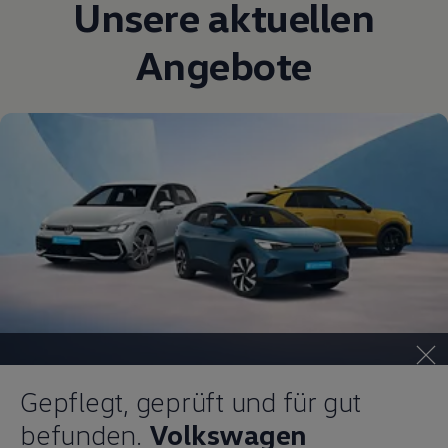
Unsere aktuellen
Magazin
Lifestyle
Angebote
Transport
Familie
Elektromobilität
Volkswagen R
Pannen- und Unfallhilfe
Volkswagen Kundenbetreuung
Gepflegt, geprüft und für gut
befunden.
Volkswagen