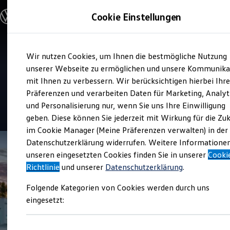
Modelle und Konfigurator
Cookie Einstellungen
Konfigurator
Modelle vergleichen
Konfiguration laden
Zum
Zum
Autosuche
Verkauf und Service
Wir nutzen Cookies, um Ihnen die bestmögliche Nutzung
Hauptinhalt
Footer
Elektroautos
Volkswagen Zentrum
springen
springen
unserer Webseite zu ermöglichen und unsere Kommunika
ENERGY Sondermodelle
Nutzfahrzeuge
mit Ihnen zu verbessern. Wir berücksichtigen hierbei Ihr
Bergisch Gladbach
SUV und CUV
Präferenzen und verarbeiten Daten für Marketing, Analyt
Familienautos
und Personalisierung nur, wenn Sie uns Ihre Einwilligung
Kombis
4.8
|
631 Bewertungen
Kompaktwagen
geben. Diese können Sie jederzeit mit Wirkung für die Zu
Sportwagen
im Cookie Manager (Meine Präferenzen verwalten) in der
Schnell verfügbare Fahrzeuge
Angebote und Produkte
Datenschutzerklärung widerrufen. Weitere Informatione
Aktuelle Angebote
unseren eingesetzten Cookies finden Sie in unserer
Cooki
E-Auto-Förderung
Richtlinie
und unserer
Datenschutzerklärung
.
Volkswagen Marktplatz
Die ENERGY Sondermodelle
Folgende Kategorien von Cookies werden durch uns
Junge Gebrauchtwagen und Gebrauchtwagen
Volkswagen Zertifizierte Gebrauchtwagen
eingesetzt:
Elektromobilität bei Gebrauchtwagen
Zubehör- und Serviceangebote
Saisonangebote