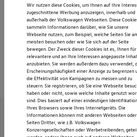
Elektrofahrzeugkonzepte
Wir nutzen diese Cookies, um Ihnen auf Ihre Intere
Montag
-
Freitag
08:30
-
18:30
Uhr
ID. EVERY1
zugeschnittene Werbung anzuzeigen, innerhalb und
Reichweite
Samstag
09:00
-
13:00
Uhr
außerhalb der Volkswagen Webseiten. Diese Cookie
Reichweite der ID. Modelle
Reichweite im Winter
Sonntag
Geschlossen
sammeln Informationen darüber, wie Sie unsere
Rekuperation
Webseite nutzen, zum Beispiel, welche Seiten Sie a
Laden
meisten besuchen oder wie Sie sich auf der Seite
info@steingruppe.de
Laden unterwegs
Laden Zuhause
bewegen. Der Zweck dieser Cookies ist es, Ihnen für
Ladestationen finden
+49 2202 955720
relevantere und an Ihre Interessen angepasste Inhal
Ladezeitensimulator
anzubieten. Sie werden außerdem dazu verwendet, d
Batterie
Sicherheit
Erscheinungshäufigkeit einer Anzeige zu begrenzen 
Ansprechpartner
Garantie und Lebensdauer
die Effektivität von Kampagnen zu messen und zu
Nachhaltigkeit
steuern. Sie registrieren, ob Sie eine Webseite besuc
Technologie
Kosten und Kauf
haben oder nicht, sowie welche Inhalte genutzt wo
Verbrauchskosten
sind. Dies basiert auf einer eindeutigen Identifikatio
Kaufoptionen
Ihres Browsers sowie Ihres Internetgeräts. Die
E-Auto-Förderung
Software und Konnektivität
Informationen können mit anderen Webseiten oder
Wie können wir
Die ID. Software 6
Seiten Dritter, wie z.B. Volkswagen
ID. Software Versionen und Updates
Konzerngesellschaften oder Werbetreibenden, getei
Digitale Extras
Ihnen weiterhelfen?
Schnittstellen zu Ihrem ID.