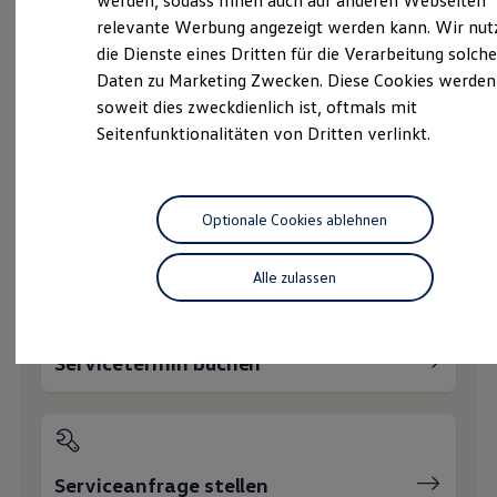
werden, sodass Ihnen auch auf anderen Webseiten
Hybridautos
relevante Werbung angezeigt werden kann. Wir nut
Marke und Erlebnis
die Dienste eines Dritten für die Verarbeitung solche
Volkswagen R und R Experience
R-Modelle
Daten zu Marketing Zwecken. Diese Cookies werden
R Experience
soweit dies zweckdienlich ist, oftmals mit
Driving Experience
Probefahrt vereinbaren
Seitenfunktionalitäten von Dritten verlinkt.
Volkswagen entdecken
Werkbesichtigung
Factory visit
Lifestyle Shop
T-Roc Kollektion
Optionale Cookies ablehnen
Golf Kollektion
Fahrzeugangebot anfordern
ID. Kollektion
Volkswagen Kollektion
Alle zulassen
R-Kollektion
GTI Kollektion
Fußball Drop
we drive football
Servicetermin buchen
#wedriveproud
Besitzer und Service
myVolkswagen
Software Updates
Service und Ersatzteile
Inspektion und HU/AU
Serviceanfrage stellen
Reparaturen und Checks