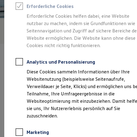
Reifenpakete
Erforderliche Cookies
Leasing
Leasing-Angebote
Erforderliche Cookies helfen dabei, eine Website
Gebrauchtwagen Leasing
nutzbar zu machen, indem sie Grundfunktionen wie
Junge Gebrauchtwagen-Leasing
Elektroauto Leasing
Seitennavigation und Zugriff auf sichere Bereiche de
Kleinwagen-Leasing
Website ermöglichen. Die Website kann ohne diese
Leasing ohne Anzahlung
Cookies nicht richtig funktionieren.
Finanzierung
Autokredit mit Schlussrate
Versicherungen und Garantien
Analytics und Personalisierung
Kfz-Versicherung
Restschuldversicherungen
Diese Cookies sammeln Informationen über Ihre
Garantien
Verantwortlich für die Inhalte auf dieser Seite ist die Richard Stein
Websitenutzung (beispielsweise Seitenaufrufe,
Wartungsverträge
GmbH & Co. KG
(
Impressum & Rechtliches
)
Geschäftskunden
Verweildauer je Seite, Klicks) und ermöglichen uns b
Professional Class bei Volkswagen
Teilnahme, Ihre Umfrageergebnisse in die
Großkunden
Websiteoptimierung mit einzubeziehen. Damit helf
Behörden
Unsere 
Direktkunden
sie uns, Ihr Nutzererlebnis persönlich auf Sie
Sonderfahrzeuge
zuzuschneiden.
Anpfiff zum Gewinn
Elektromobilität
Mülheimer Straße 67 - 69, 51469 Bergisch
Elektroautos
Marketing
Gladbach
ID. Tutorials