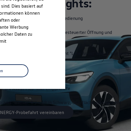
ttungshighlights:
ind. Dies basiert auf
Informationen können
slenkrad beheizbar, mit Touch-Bedienung
aften oder
evante Werbung
Close" - Heckklappe mit sensorgesteuerter Öffnung und
solcher Daten zu
 Fernentriegelung
 mit
 "Travel Assist", Spurhalteassistent "Lane Assist" und "Emergency
en
ystem "Discover Pro"
"Park Assist Plus" inkl. Einparkhilfe
lräder "Hamar" 8 J x 19 in Schwarz, Oberfläche glanzgedreht
 ENERGY-Probefahrt vereinbaren