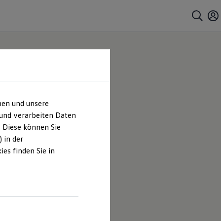
hen und unsere
 und verarbeiten Daten
. Diese können Sie
 in der
es finden Sie in