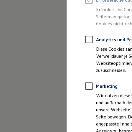
Erforderliche Co
Reifenpakete
Leasing
Erforderliche Coo
Leasing-Angebote
Seitennavigation 
Gebrauchtwagen Leasing
Cookies nicht rich
Junge Gebrauchtwagen-Leasing
Elektroauto Leasing
Kleinwagen-Leasing
Analytics und Pe
Leasing ohne Anzahlung
(
Impressum & Rechtliches
)
Finanzierung
Diese Cookies sa
Autokredit mit Schlussrate
Versicherungen und Garantien
Verweildauer je S
Kfz-Versicherung
Websiteoptimierun
Restschuldversicherungen
zuzuschneiden.
Garantien
Wartungsverträge
Geschäftskunden
Marketing
Professional Class bei Volkswagen
Großkunden
Wir nutzen diese 
Behörden
und außerhalb de
Direktkunden
Sonderfahrzeuge
unsere Webseite n
Anpfiff zum Gewinn
Seite bewegen. De
Elektromobilität
angepasste Inhalt
Elektroautos
ID. Tutorials
Anzeige zu begren