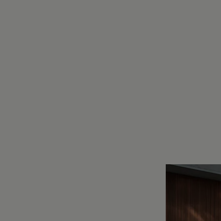
Motorenöl und Flüssigkeiten
Räder und Reifen
Pannen- und Unfallhilfe
Economy Service
Volkswagen Teile
Zubehör
Modellspezifisches Zubehör
Schutz und Pflege
Transport
Entertainment und Elektronik
Individualisieren
Wallbox und Ladekabel
Digitale Extras
Dienste für Ihr Modell finden
Volkswagen Apps, Login und Shop
Handy und Fahrzeug verbinden
Updates für Software, Karten und Radio
Über Ihr Auto
Vorgängermodelle
Kundeninformationen
Volkswagen Kundenbetreuung
Warn- und Kontrollleuchten
Assistenzsysteme
Digitale Betriebsanleitung
Live Beratung