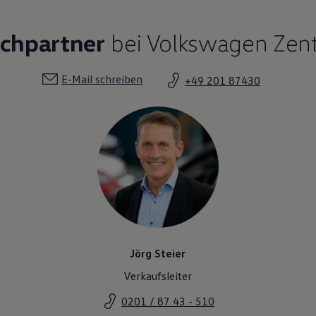
echpartner
bei Volkswagen Zen
E-Mail schreiben
+49 201 87430
Jörg Steier
Verkaufsleiter
0201 / 87 43 - 510