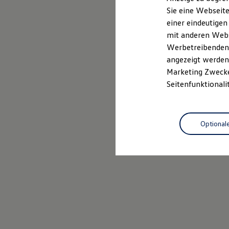
Elektrofahrzeugkonzepte
Sie eine Webseite
ID. EVERY1
einer eindeutigen
Reichweite
Reichweite der ID. Modelle
mit anderen Webse
Reichweite im Winter
Werbetreibenden,
Rekuperation
angezeigt werden 
Laden
Laden unterwegs
Marketing Zwecken
Laden Zuhause
Seitenfunktionali
Ladestationen finden
Ladezeitensimulator
Batterie
Sicherheit
Optional
Garantie und Lebensdauer
Nachhaltigkeit
Technologie
Kosten und Kauf
Verbrauchskosten
Kaufoptionen
E-Auto-Förderung
Software und Konnektivität
Die ID. Software 6
ID. Software Versionen und Updates
Digitale Extras
Schnittstellen zu Ihrem ID.