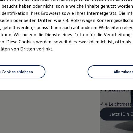
Aussta
 besucht haben oder nicht, sowie welche Inhalte genutzt worden s
 Identifikation Ihres Browsers sowie Ihres Internetgeräts. Die 
✓
Multifunktion
iten oder Seiten Dritter, wie z.B. Volkswagen Konzerngesellsch
 geteilt werden, sodass Ihnen auch auf anderen Webseiten rel
✓
"Easy Open & 
kann. Wir nutzen die Dienste eines Dritten für die Verarbeitung 
Schließung, mit
. Diese Cookies werden, soweit dies zweckdienlich ist, oftmals
täten von Dritten verlinkt.
✓
Fahrassistent
Assist"
e Cookies ablehnen
Alle zulass
✓
Navigationss
✓
Parkassistent 
✓
4 Leichtmetal
Jetzt ID.4