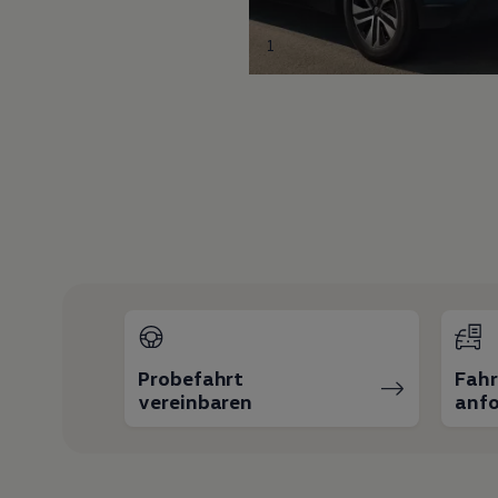
1
Probefahrt
Fah
vereinbaren
anfo