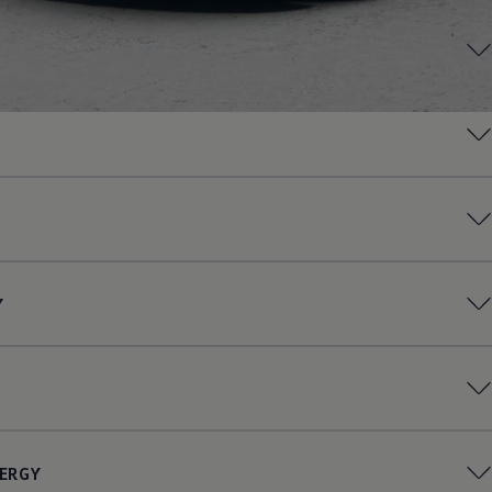
Y
ERGY