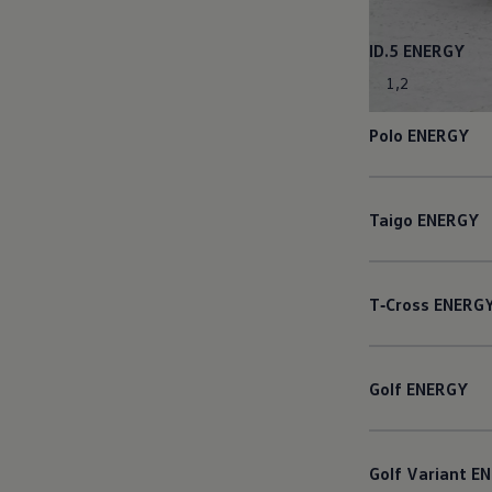
ID.5
ENERGY
1
,
2
Polo
ENERGY
Taigo
ENERGY
T‑Cross
ENERG
Golf
ENERGY
Golf
Variant
EN