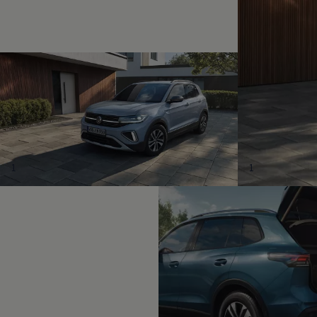
Magazin
Lifestyle
Transport
Familie
Elektromobilität
Volkswagen R
Pannen- und Unfallhilfe
Volkswagen Kundenbetreuung
1
1