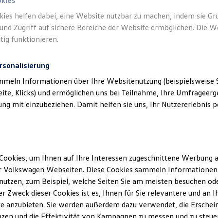
okies
kies helfen dabei, eine Website nutzbar zu machen, indem sie G
und Zugriff auf sichere Bereiche der Website ermöglichen. Die W
tig funktionieren.
rsonalisierung
mmeln Informationen über Ihre Websitenutzung (beispielsweise S
eite, Klicks) und ermöglichen uns bei Teilnahme, Ihre Umfrageerge
g mit einzubeziehen. Damit helfen sie uns, Ihr Nutzererlebnis pe
Cookies, um Ihnen auf Ihre Interessen zugeschnittene Werbung a
r Volkswagen Webseiten. Diese Cookies sammeln Informationen 
utzen, zum Beispiel, welche Seiten Sie am meisten besuchen oder
r Zweck dieser Cookies ist es, Ihnen für Sie relevantere und an I
e anzubieten. Sie werden außerdem dazu verwendet, die Erschein
ID.4
ENERGY
zen und die Effektivität von Kampagnen zu messen und zu steuern