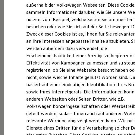
Elektrofahrzeugkonzepte
außerhalb der Volkswagen Webseiten. Diese Cookie
ID. EVERY1
sammeln Informationen darüber, wie Sie unsere We
Reichweite
nutzen, zum Beispiel, welche Seiten Sie am meisten
Reichweite der ID. Modelle
Reichweite im Winter
besuchen oder wie Sie sich auf der Seite bewegen. D
Probefahrt vereinbaren
Rekuperation
Zweck dieser Cookies ist es, Ihnen für Sie relevante
Laden
an Ihre Interessen angepasste Inhalte anzubieten. S
Laden unterwegs
Laden Zuhause
werden außerdem dazu verwendet, die
Ladestationen finden
Erscheinungshäufigkeit einer Anzeige zu begrenzen 
Ladezeitensimulator
Fahrzeugangebot anfordern
Effektivität von Kampagnen zu messen und zu steue
Batterie
Sicherheit
registrieren, ob Sie eine Webseite besucht haben od
Garantie und Lebensdauer
nicht, sowie welche Inhalte genutzt worden sind. Di
Nachhaltigkeit
basiert auf einer eindeutigen Identifikation Ihres B
Technologie
Kosten und Kauf
sowie Ihres Internetgeräts. Die Informationen kön
Servicetermin buchen
Verbrauchskosten
anderen Webseiten oder Seiten Dritter, wie z.B.
Kaufoptionen
Volkswagen Konzerngesellschaften oder Werbetrei
E-Auto-Förderung
Software und Konnektivität
geteilt werden, sodass Ihnen auch auf anderen Web
Die ID. Software 6
relevante Werbung angezeigt werden kann. Wir nut
ID. Software Versionen und Updates
Serviceanfrage stellen
Dienste eines Dritten für die Verarbeitung solcher D
Digitale Extras
Schnittstellen zu Ihrem ID.