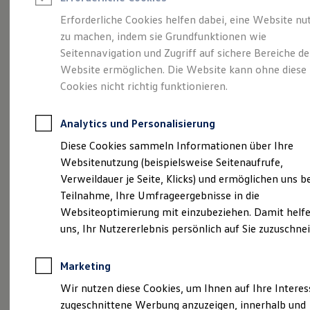
Reifenpakete
Leasing
Erforderliche Cookies helfen dabei, eine Website nu
Leasing-Angebote
zu machen, indem sie Grundfunktionen wie
Ihr Begleiter für Alltag
Gebrauchtwagen Leasing
Seitennavigation und Zugriff auf sichere Bereiche de
Junge Gebrauchtwagen-Leasing
Elektroauto Leasing
Website ermöglichen. Die Website kann ohne diese
und Freizeit.
Der T-
Kleinwagen-Leasing
Cookies nicht richtig funktionieren.
Leasing ohne Anzahlung
Cross.
Finanzierung
Autokredit mit Schlussrate
Analytics und Personalisierung
Versicherungen und Garantien
Kfz-Versicherung
Diese Cookies sammeln Informationen über Ihre
Restschuldversicherungen
Websitenutzung (beispielsweise Seitenaufrufe,
Garantien
Verweildauer je Seite, Klicks) und ermöglichen uns b
Wartungsverträge
Geschäftskunden
Teilnahme, Ihre Umfrageergebnisse in die
Professional Class bei Volkswagen
Websiteoptimierung mit einzubeziehen. Damit helfe
Großkunden
uns, Ihr Nutzererlebnis persönlich auf Sie zuzuschne
Behörden
Direktkunden
Sonderfahrzeuge
Marketing
Anpfiff zum Gewinn
Elektromobilität
(
Impressum & Rechtliches
)
Wir nutzen diese Cookies, um Ihnen auf Ihre Intere
Elektroautos
zugeschnittene Werbung anzuzeigen, innerhalb und
ID. Tutorials