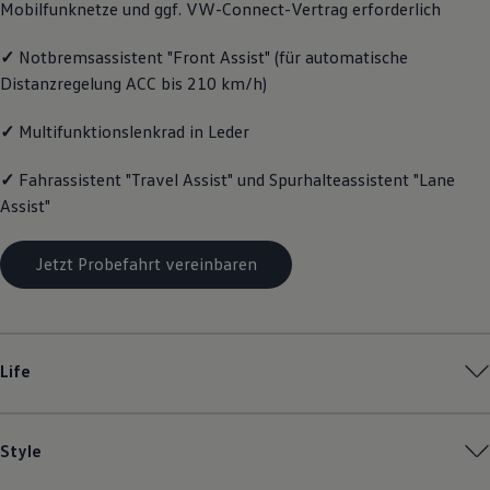
Mobilfunknetze und ggf. VW
-
Connect
-Vertrag erforderlich
Magazin
Lifestyle
✓
Notbremsassistent "Front Assist" (für automatische
Transport
Familie
Distanzregelung ACC bis 210 km/h)
Elektromobilität
Volkswagen R
✓
Multifunktionslenkrad in Leder
Pannen- und Unfallhilfe
Volkswagen Kundenbetreuung
✓
Fahrassistent "Travel Assist" und Spurhalteassistent "Lane
Assist"
Jetzt Probefahrt vereinbaren
Life
Style