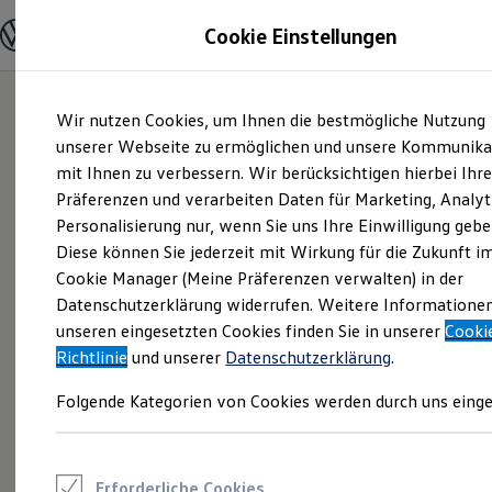
Modelle und Konfigurator
Cookie Einstellungen
Konfigurator
Modelle vergleichen
Konfiguration laden
Zum
Zum
Autosuche
Wir nutzen Cookies, um Ihnen die bestmögliche Nutzung
Hauptinhalt
Footer
Elektroautos
springen
springen
unserer Webseite zu ermöglichen und unsere Kommunika
ENERGY Sondermodelle
Nutzfahrzeuge
mit Ihnen zu verbessern. Wir berücksichtigen hierbei Ihr
SUV und CUV
Präferenzen und verarbeiten Daten für Marketing, Analyt
Familienautos
Personalisierung nur, wenn Sie uns Ihre Einwilligung gebe
Kombis
Kompaktwagen
Diese können Sie jederzeit mit Wirkung für die Zukunft i
Sportwagen
Cookie Manager (Meine Präferenzen verwalten) in der
Schnell verfügbare Fahrzeuge
Angebote und Produkte
Datenschutzerklärung widerrufen. Weitere Informatione
Aktuelle Angebote
unseren eingesetzten Cookies finden Sie in unserer
Cooki
E-Auto-Förderung
Richtlinie
und unserer
Datenschutzerklärung
.
Volkswagen Marktplatz
Die ENERGY Sondermodelle
Folgende Kategorien von Cookies werden durch uns einge
Junge Gebrauchtwagen und Gebrauchtwagen
Volkswagen Zertifizierte Gebrauchtwagen
Elektromobilität bei Gebrauchtwagen
Zubehör- und Serviceangebote
Saisonangebote
Erforderliche Cookies