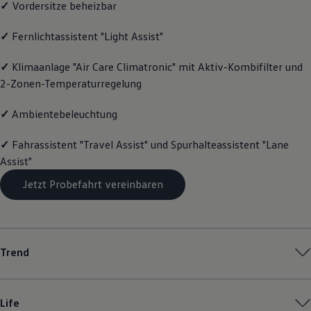
✓
Vordersitze beheizbar
Magazin
Lifestyle
✓
Fernlichtassistent "Light Assist"
Transport
Familie
Elektromobilität
✓
Klimaanlage "Air Care Climatronic" mit Aktiv-Kombifilter und
Volkswagen R
2-Zonen-Temperaturregelung
Pannen- und Unfallhilfe
Volkswagen Kundenbetreuung
✓
Ambientebeleuchtung
✓
Fahrassistent "Travel Assist" und Spurhalteassistent "Lane
Assist"
Jetzt Probefahrt vereinbaren
Trend
Life