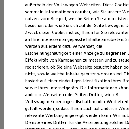
Elektrofahrzeugkonzepte
außerhalb der Volkswagen Webseiten. Diese Cookie
ID. EVERY1
sammeln Informationen darüber, wie Sie unsere We
Reichweite
nutzen, zum Beispiel, welche Seiten Sie am meisten
Reichweite der ID. Modelle
Probefahrt vereinbaren
Reichweite im Winter
besuchen oder wie Sie sich auf der Seite bewegen. D
Rekuperation
Zweck dieser Cookies ist es, Ihnen für Sie relevante
Laden
an Ihre Interessen angepasste Inhalte anzubieten. S
Laden unterwegs
Laden Zuhause
werden außerdem dazu verwendet, die
Ladestationen finden
Fahrzeugangebot anfordern
Erscheinungshäufigkeit einer Anzeige zu begrenzen 
Ladezeitensimulator
Effektivität von Kampagnen zu messen und zu steue
Batterie
Sicherheit
registrieren, ob Sie eine Webseite besucht haben od
Garantie und Lebensdauer
nicht, sowie welche Inhalte genutzt worden sind. Di
Nachhaltigkeit
basiert auf einer eindeutigen Identifikation Ihres B
Technologie
Servicetermin buchen
Kosten und Kauf
sowie Ihres Internetgeräts. Die Informationen kön
Verbrauchskosten
anderen Webseiten oder Seiten Dritter, wie z.B.
Kaufoptionen
Volkswagen Konzerngesellschaften oder Werbetrei
E-Auto-Förderung
Software und Konnektivität
geteilt werden, sodass Ihnen auch auf anderen Web
Die ID. Software 6
Serviceanfrage stellen
relevante Werbung angezeigt werden kann. Wir nut
ID. Software Versionen und Updates
Dienste eines Dritten für die Verarbeitung solcher D
Digitale Extras
Schnittstellen zu Ihrem ID.