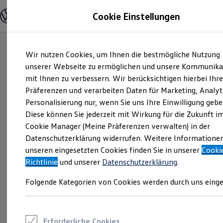
Modelle und Konfigurator
Cookie Einstellungen
Konfigurator
Modelle vergleichen
Konfiguration laden
Zum
Zum
Autosuche
Wir nutzen Cookies, um Ihnen die bestmögliche Nutzung
Hauptinhalt
Footer
Elektroautos
springen
springen
unserer Webseite zu ermöglichen und unsere Kommunika
ENERGY Sondermodelle
Nutzfahrzeuge
mit Ihnen zu verbessern. Wir berücksichtigen hierbei Ihr
SUV und CUV
Präferenzen und verarbeiten Daten für Marketing, Analyt
Familienautos
Personalisierung nur, wenn Sie uns Ihre Einwilligung gebe
Kombis
Kompaktwagen
Diese können Sie jederzeit mit Wirkung für die Zukunft i
Sportwagen
Cookie Manager (Meine Präferenzen verwalten) in der
Schnell verfügbare Fahrzeuge
Angebote und Produkte
Datenschutzerklärung widerrufen. Weitere Informatione
Aktuelle Angebote
unseren eingesetzten Cookies finden Sie in unserer
Cooki
E-Auto-Förderung
Richtlinie
und unserer
Datenschutzerklärung
.
Volkswagen Marktplatz
Die ENERGY Sondermodelle
Folgende Kategorien von Cookies werden durch uns einge
Junge Gebrauchtwagen und Gebrauchtwagen
Volkswagen Zertifizierte Gebrauchtwagen
Elektromobilität bei Gebrauchtwagen
Zubehör- und Serviceangebote
Saisonangebote
Erforderliche Cookies