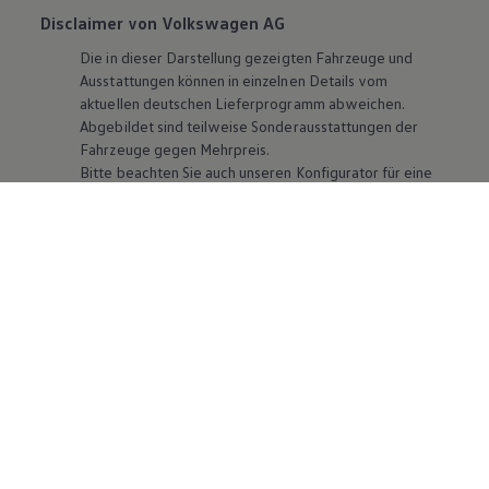
Disclaimer von Volkswagen AG
Die in dieser Darstellung gezeigten Fahrzeuge und
Ausstattungen können in einzelnen Details vom
aktuellen deutschen Lieferprogramm abweichen.
Abgebildet sind teilweise Sonderausstattungen der
Fahrzeuge gegen Mehrpreis.
Bitte beachten Sie auch unseren Konfigurator für eine
Übersicht der aktuell verfügbaren Modelle und
Ausstattungen.
Die angegebenen Verbrauchs- und Emissionswerte
beziehen sich nicht auf ein einzelnes Fahrzeug und sind
nicht Bestandteil des Angebots, sondern dienen allein
Vergleichszwecken zwischen den verschiedenen
Fahrzeugtypen. Zusatzausstattungen und
Zubehör
(Anbauteile, Reifenformat usw.) können relevante
Fahrzeugparameter, wie
z. B.
Gewicht, Rollwiderstand
und Aerodynamik verändern und neben Witterungs-
und Verkehrsbedingungen sowie dem individuellen
Fahrverhalten den Kraftstoffverbrauch, den
Stromverbrauch, die CO₂-Emissionen und die