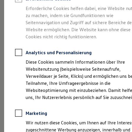
Reifenpakete
Leasing
Erforderliche Cookies helfen dabei, eine Website nu
Leasing-Angebote
zu machen, indem sie Grundfunktionen wie
Kompakt.
Gebrauchtwagen Leasing
Seitennavigation und Zugriff auf sichere Bereiche de
Junge Gebrauchtwagen-Leasing
Elektroauto Leasing
Website ermöglichen. Die Website kann ohne diese
Charismatisch. Coupé.
Kleinwagen-Leasing
Cookies nicht richtig funktionieren.
Leasing ohne Anzahlung
Der Taigo.
Finanzierung
Autokredit mit Schlussrate
Analytics und Personalisierung
Versicherungen und Garantien
Kfz-Versicherung
Diese Cookies sammeln Informationen über Ihre
Restschuldversicherungen
Websitenutzung (beispielsweise Seitenaufrufe,
Garantien
Verweildauer je Seite, Klicks) und ermöglichen uns b
Wartungsverträge
Geschäftskunden
Teilnahme, Ihre Umfrageergebnisse in die
Professional Class bei Volkswagen
Websiteoptimierung mit einzubeziehen. Damit helfe
Großkunden
uns, Ihr Nutzererlebnis persönlich auf Sie zuzuschne
Behörden
Direktkunden
Sonderfahrzeuge
Marketing
Anpfiff zum Gewinn
(
Impressum & Rechtliches
)
Elektromobilität
Wir nutzen diese Cookies, um Ihnen auf Ihre Intere
Elektroautos
zugeschnittene Werbung anzuzeigen, innerhalb und
ID. Tutorials