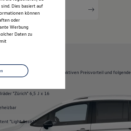
ind. Dies basiert auf
Serviceanfrage
stellen
Informationen können
aften oder
evante Werbung
solcher Daten zu
 mit
Y
en
ENERGY
erhalten Sie einen attraktiven Preisvorteil und folgende
lights:
räder "Zürich" 6,5 J x 16
eheizbar
tent "Light Assist"