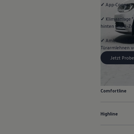
✓
App‑Connect
✓
Klimaanlage "
hinten und 3-Z
✓
Ambientebeleu
Türarmlehnen vo
Jetzt Probe
Comfortline
Highline