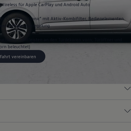
Wireless für Apple
CarPlay
und
Android
Auto
Air Care Climatronic" mit Aktiv-Kombifilter, Bedienelementen
onen-Temperaturregelung
chtung (Lichtleisten an den Türdekoren vorn; Türöffner und
rn beleuchtet)
fahrt vereinbaren