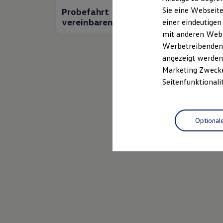
Elektrofahrzeugkonzepte
Sie eine Webseite
Probefahrt
Fah
ID. EVERY1
vereinbaren
anfo
einer eindeutigen
Reichweite
Reichweite der ID. Modelle
mit anderen Webse
Reichweite im Winter
Werbetreibenden,
Rekuperation
angezeigt werden 
Laden
Laden unterwegs
Marketing Zwecken
Laden Zuhause
Seitenfunktionali
Ladestationen finden
Ladezeitensimulator
Batterie
Sicherheit
Optional
Garantie und Lebensdauer
Nachhaltigkeit
Technologie
Kosten und Kauf
Verbrauchskosten
Kaufoptionen
E-Auto-Förderung
Software und Konnektivität
Die ID. Software 6
ID. Software Versionen und Updates
Digitale Extras
Schnittstellen zu Ihrem ID.