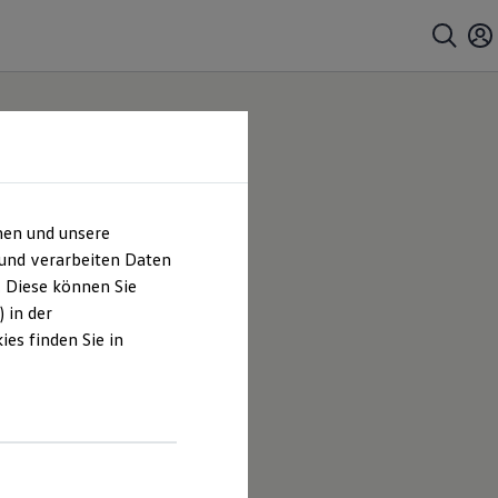
hen und unsere
 und verarbeiten Daten
. Diese können Sie
 in der
es finden Sie in