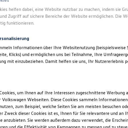
okies
kies helfen dabei, eine Website nutzbar zu machen, indem sie G
und Zugriff auf sichere Bereiche der Website ermöglichen. Die W
tig funktionieren.
rsonalisierung
mmeln Informationen über Ihre Websitenutzung (beispielsweise S
eite, Klicks) und ermöglichen uns bei Teilnahme, Ihre Umfrageerge
g mit einzubeziehen. Damit helfen sie uns, Ihr Nutzererlebnis pe
Cookies, um Ihnen auf Ihre Interessen zugeschnittene Werbung a
r Volkswagen Webseiten. Diese Cookies sammeln Informationen 
utzen, zum Beispiel, welche Seiten Sie am meisten besuchen oder
r Zweck dieser Cookies ist es, Ihnen für Sie relevantere und an I
e anzubieten. Sie werden außerdem dazu verwendet, die Erschein
zen und die Effektivität von Kampagnen zu messen und zu steuern