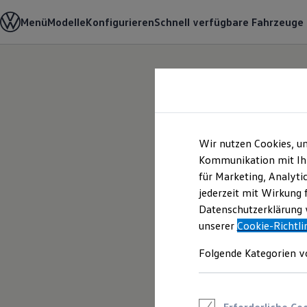
Modelle und Konfigurator
Menü
Modelle
Konfigurieren
Schnell verfügbare Fahrzeuge
Konfigurator
Modelle vergleichen
Konfiguration laden
Autosuche
Zum
Zum
Elektroautos
Hauptinhalt
Footer
ENERGY Sondermodelle
springen
springen
Nutzfahrzeuge
SUV und CUV
Familienautos
Kombis
Wir nutzen Cookies, u
Vielseitig, komfor
Kompaktwagen
Kommunikation mit Ihn
Sportwagen
für Marketing, Analyti
Schnell verfügbare Fahrzeuge
leistungsstark.
De
Angebote und Produkte
jederzeit mit Wirkung 
Aktuelle Angebote
Datenschutzerklärung w
E-Auto-Förderung
Touran.
unserer
Cookie-Richtli
Volkswagen Marktplatz
Die ENERGY Sondermodelle
Junge Gebrauchtwagen und Gebrauchtwagen
Folgende Kategorien v
Volkswagen Zertifizierte Gebrauchtwagen
Elektromobilität bei Gebrauchtwagen
Zubehör- und Serviceangebote
Saisonangebote