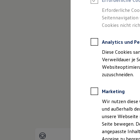
Erforderliche Co
Reifenpakete
Leasing
Erforderliche Coo
Leasing-Angebote
Seitennavigation 
Gebrauchtwagen Leasing
Cookies nicht rich
Junge Gebrauchtwagen-Leasing
Elektroauto Leasing
Kleinwagen-Leasing
Analytics und Pe
Leasing ohne Anzahlung
(
Impressum & Rechtliches
)
Finanzierung
Diese Cookies sa
Autokredit mit Schlussrate
Versicherungen und Garantien
Verweildauer je S
Kfz-Versicherung
Websiteoptimierun
Restschuldversicherungen
zuzuschneiden.
Garantien
Wartungsverträge
Geschäftskunden
Marketing
Professional Class bei Volkswagen
Großkunden
Wir nutzen diese 
Behörden
und außerhalb de
Direktkunden
Sonderfahrzeuge
unsere Webseite n
Anpfiff zum Gewinn
Seite bewegen. De
Elektromobilität
angepasste Inhalt
Elektroautos
ID. Tutorials
Anzeige zu begren