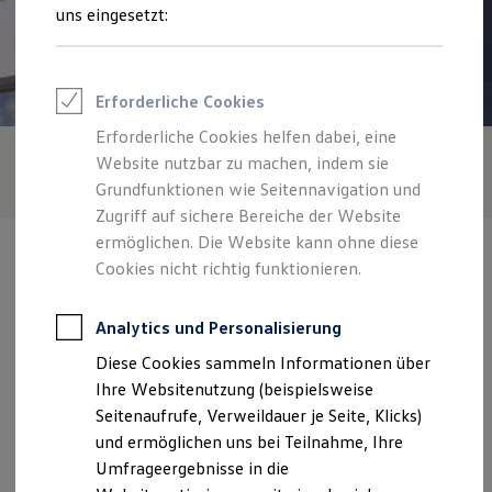
Reifenpakete
uns eingesetzt:
Leasing
Leasing-Angebote
Gebrauchtwagen Leasing
Junge Gebrauchtwagen-Leasing
Erforderliche Cookies
Elektroauto Leasing
Kleinwagen-Leasing
Erforderliche Cookies helfen dabei, eine
Leasing ohne Anzahlung
Website nutzbar zu machen, indem sie
Finanzierung
Autokredit mit Schlussrate
Grundfunktionen wie Seitennavigation und
Versicherungen und Garantien
Zugriff auf sichere Bereiche der Website
Kfz-Versicherung
ermöglichen. Die Website kann ohne diese
Restschuldversicherungen
Garantien
Cookies nicht richtig funktionieren.
Wartungsverträge
Geschäftskunden
Professional Class bei Volkswagen
Analytics und Personalisierung
Verantwortlich für die Inhalte auf dieser Seite ist die Löhr - Becker
Großkunden
Automobile GmbH
(
Impressum & Rechtliches
)
Diese Cookies sammeln Informationen über
Behörden
Direktkunden
Ihre Websitenutzung (beispielsweise
Sonderfahrzeuge
Seitenaufrufe, Verweildauer je Seite, Klicks)
Zentrale
Anpfiff zum Gewinn
und ermöglichen uns bei Teilnahme, Ihre
Elektromobilität
Elektroautos
Umfrageergebnisse in die
Andernacher Straße 210 - 226, 56070 Koblenz
ID. Tutorials