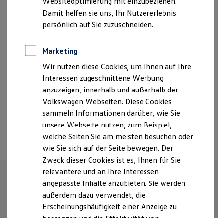
Websiteoptimierung mit einzubeziehen.
Elektrofahrzeugkonzepte
Damit helfen sie uns, Ihr Nutzererlebnis
ID. EVERY1
Montag
-
Freitag
07:00
-
18:00
Uhr
Reichweite
persönlich auf Sie zuzuschneiden.
Reichweite der ID. Modelle
Samstag
08:00
-
13:00
Uhr
Reichweite im Winter
Sonntag
Geschlossen
Rekuperation
Marketing
Laden
Wir nutzen diese Cookies, um Ihnen auf Ihre
Laden unterwegs
service.vzk@loehrgruppe.de
Laden Zuhause
Interessen zugeschnittene Werbung
Ladestationen finden
anzuzeigen, innerhalb und außerhalb der
+49 261 80770
Ladezeitensimulator
Volkswagen Webseiten. Diese Cookies
Batterie
Sicherheit
sammeln Informationen darüber, wie Sie
Garantie und Lebensdauer
Ansprechpartner
unsere Webseite nutzen, zum Beispiel,
Nachhaltigkeit
welche Seiten Sie am meisten besuchen oder
Technologie
Kosten und Kauf
wie Sie sich auf der Seite bewegen. Der
Verbrauchskosten
Zweck dieser Cookies ist es, Ihnen für Sie
Kaufoptionen
relevantere und an Ihre Interessen
E-Auto-Förderung
Software und Konnektivität
angepasste Inhalte anzubieten. Sie werden
Die ID. Software 6
Wie können wir
außerdem dazu verwendet, die
ID. Software Versionen und Updates
Erscheinungshäufigkeit einer Anzeige zu
Digitale Extras
Schnittstellen zu Ihrem ID.