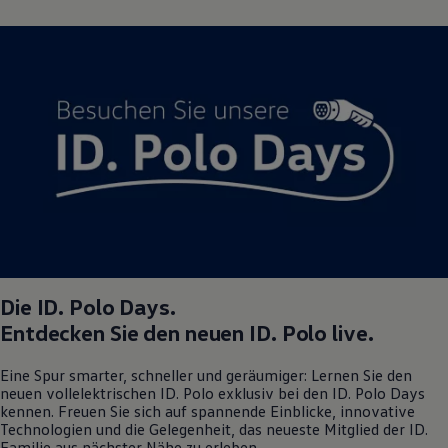
Magazin
Lifestyle
Transport
Familie
Elektromobilität
Volkswagen R
Pannen- und Unfallhilfe
Volkswagen Kundenbetreuung
Die
ID. Polo
Days.
Entdecken Sie den neuen
ID. Polo
live.
Eine Spur smarter, schneller und geräumiger: Lernen Sie den
neuen vollelektrischen
ID. Polo
exklusiv bei den
ID. Polo
Days
kennen. Freuen Sie sich auf spannende Einblicke, innovative
Technologien und die Gelegenheit, das neueste Mitglied der ID.
Familie aus nächster Nähe zu erleben.