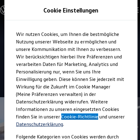
Modelle und Konfigurator
Cookie Einstellungen
Konfigurator
Modelle vergleichen
Konfiguration laden
Zum
Zum
Autosuche
Verkauf und Service
Wir nutzen Cookies, um Ihnen die bestmögliche
Hauptinhalt
Footer
Elektroautos
Volkswagen Zentrum
springen
springen
Nutzung unserer Webseite zu ermöglichen und
ENERGY Sondermodelle
Nutzfahrzeuge
unsere Kommunikation mit Ihnen zu verbessern.
Koblenz
SUV und CUV
Wir berücksichtigen hierbei Ihre Präferenzen und
Familienautos
verarbeiten Daten für Marketing, Analytics und
Kombis
Top Kundenzufriedenheit Verkauf 2026
Kompaktwagen
Personalisierung nur, wenn Sie uns Ihre
Sportwagen
Einwilligung geben. Diese können Sie jederzeit mit
Schnell verfügbare Fahrzeuge
4.8
|
299 Bewertungen
Angebote und Produkte
Wirkung für die Zukunft im Cookie Manager
Aktuelle Angebote
(Meine Präferenzen verwalten) in der
E-Auto-Förderung
Datenschutzerklärung widerrufen. Weitere
Volkswagen Marktplatz
Informationen zu unseren eingesetzten Cookies
Die ENERGY Sondermodelle
Junge Gebrauchtwagen und Gebrauchtwagen
finden Sie in unserer
Cookie-Richtlinie
und unserer
Volkswagen Zertifizierte Gebrauchtwagen
Datenschutzerklärung
.
Elektromobilität bei Gebrauchtwagen
Zubehör- und Serviceangebote
Folgende Kategorien von Cookies werden durch
Saisonangebote