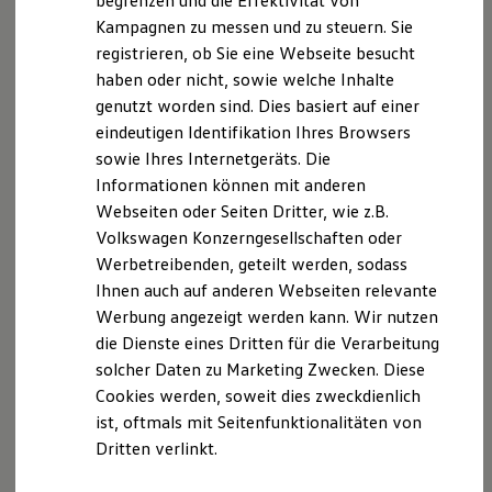
Ihnen weiterhelfen?
begrenzen und die Effektivität von
Hybridautos
Kampagnen zu messen und zu steuern. Sie
Marke und Erlebnis
registrieren, ob Sie eine Webseite besucht
Volkswagen R und R Experience
R-Modelle
haben oder nicht, sowie welche Inhalte
R Experience
genutzt worden sind. Dies basiert auf einer
Driving Experience
Probefahrt vereinbaren
eindeutigen Identifikation Ihres Browsers
Volkswagen entdecken
Werkbesichtigung
sowie Ihres Internetgeräts. Die
Factory visit
Informationen können mit anderen
Lifestyle Shop
Webseiten oder Seiten Dritter, wie z.B.
T-Roc Kollektion
Golf Kollektion
Volkswagen Konzerngesellschaften oder
Fahrzeugangebot anfordern
ID. Kollektion
Werbetreibenden, geteilt werden, sodass
Volkswagen Kollektion
Ihnen auch auf anderen Webseiten relevante
R-Kollektion
GTI Kollektion
Werbung angezeigt werden kann. Wir nutzen
Fußball Drop
die Dienste eines Dritten für die Verarbeitung
we drive football
Servicetermin buchen
solcher Daten zu Marketing Zwecken. Diese
#wedriveproud
Besitzer und Service
Cookies werden, soweit dies zweckdienlich
myVolkswagen
ist, oftmals mit Seitenfunktionalitäten von
Software Updates
Dritten verlinkt.
Service und Ersatzteile
Inspektion und HU/AU
Serviceanfrage stellen
Reparaturen und Checks