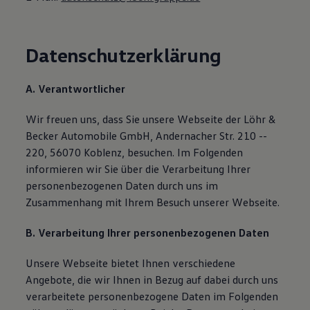
Magazin
Lifestyle
Transport
Familie
Datenschutzerklärung
Elektromobilität
Volkswagen R
Pannen- und Unfallhilfe
A. Verantwortlicher
Volkswagen Kundenbetreuung
Wir freuen uns, dass Sie unsere Webseite der Löhr &
Becker Automobile GmbH, Andernacher Str. 210 --
220, 56070 Koblenz, besuchen. Im Folgenden
informieren wir Sie über die Verarbeitung Ihrer
personenbezogenen Daten durch uns im
Zusammenhang mit Ihrem Besuch unserer Webseite.
B. Verarbeitung Ihrer personenbezogenen Daten
Unsere Webseite bietet Ihnen verschiedene
Angebote, die wir Ihnen in Bezug auf dabei durch uns
verarbeitete personenbezogene Daten im Folgenden