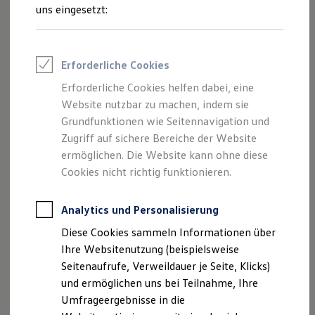
und Angeboten, die auf dieser Website
Reifenpakete
uns eingesetzt:
Leasing
speziell aufgeführt sind.
Leasing-Angebote
Gebrauchtwagen Leasing
Junge Gebrauchtwagen-Leasing
Erforderliche Cookies
Elektroauto Leasing
Kleinwagen-Leasing
Erforderliche Cookies helfen dabei, eine
Impressum
Leasing ohne Anzahlung
Website nutzbar zu machen, indem sie
Finanzierung
Autokredit mit Schlussrate
Grundfunktionen wie Seitennavigation und
Datenschutzerklärung
Versicherungen und Garantien
Zugriff auf sichere Bereiche der Website
Kfz-Versicherung
ermöglichen. Die Website kann ohne diese
Restschuldversicherungen
Garantien
Cookies nicht richtig funktionieren.
Impressum
Wartungsverträge
Geschäftskunden
Professional Class bei Volkswagen
Analytics und Personalisierung
Löhr & Becker Automobile GmbH
Großkunden
Diese Cookies sammeln Informationen über
Andernacher Straße 210 - 220
Behörden
Direktkunden
Ihre Websitenutzung (beispielsweise
56070 Koblenz
Sonderfahrzeuge
Seitenaufrufe, Verweildauer je Seite, Klicks)
Anpfiff zum Gewinn
Telefon: 0261 / 80 77 - 0
und ermöglichen uns bei Teilnahme, Ihre
Elektromobilität
Fax: 0261 / 80 77 - 153
Elektroautos
Umfrageergebnisse in die
ID. Tutorials
E-Mail:
info@vzk.de