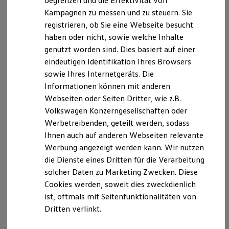
begrenzen und die Effektivität von
Hybridautos
einem Gesamtgewicht von mehr als 3,5 t) oder -
Kampagnen zu messen und zu steuern. Sie
Marke und Erlebnis
mit dessen Einverständnis - der Auftragnehmer
registrieren, ob Sie eine Webseite besucht
Volkswagen R und R Experience
die für den Auftragnehmer zuständige Kfz-
R-Modelle
haben oder nicht, sowie welche Inhalte
R Experience
Schiedsstelle anrufen. Die Anrufung muss
genutzt worden sind. Dies basiert auf einer
Driving Experience
unverzüglich nach Kenntnis des Streitpunktes
eindeutigen Identifikation Ihres Browsers
Volkswagen entdecken
durch Einreichung eines Schriftsatzes
Werkbesichtigung
sowie Ihres Internetgeräts. Die
Factory visit
(Anrufungsschrift) bei der Schiedsstelle erfolgen.
Informationen können mit anderen
Lifestyle Shop
b) Durch die Entscheidung der Kfz-Schiedsstelle
Webseiten oder Seiten Dritter, wie z.B.
T-Roc Kollektion
wird der Rechtsweg nicht ausgeschlossen.
Golf Kollektion
Volkswagen Konzerngesellschaften oder
ID. Kollektion
c) Durch die Anrufung der Kfz-Schiedsstelle ist die
Werbetreibenden, geteilt werden, sodass
Volkswagen Kollektion
Verjährung für die Dauer des Verfahrens
Ihnen auch auf anderen Webseiten relevante
R-Kollektion
gehemmt.
GTI Kollektion
Werbung angezeigt werden kann. Wir nutzen
Fußball Drop
d) Das Verfahren vor der Kfz-Schiedsstelle richtet
die Dienste eines Dritten für die Verarbeitung
we drive football
sich nach deren Geschäfts- und
solcher Daten zu Marketing Zwecken. Diese
#wedriveproud
Verfahrensordnung, die den Parteien auf
Besitzer und Service
Cookies werden, soweit dies zweckdienlich
myVolkswagen
Verlangen von der Kfz-Schiedsstelle
ist, oftmals mit Seitenfunktionalitäten von
Software Updates
ausgehändigt wird.
Dritten verlinkt.
Service und Ersatzteile
e) Die Anrufung der Kfz-Schiedsstelle ist
Inspektion und HU/AU
Reparaturen und Checks
ausgeschlossen, wenn bereits der Rechtsweg