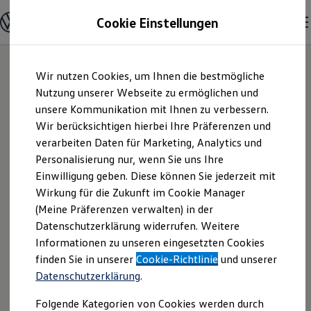
Modelle und Konfigurator
Cookie Einstellungen
Konfigurator
Modelle vergleichen
Konfiguration laden
Zum
Zum
Autosuche
Wir nutzen Cookies, um Ihnen die bestmögliche
Hauptinhalt
Footer
Elektroautos
springen
springen
Nutzung unserer Webseite zu ermöglichen und
ENERGY Sondermodelle
Nutzfahrzeuge
unsere Kommunikation mit Ihnen zu verbessern.
Löhr & Becker
SUV und CUV
Wir berücksichtigen hierbei Ihre Präferenzen und
Familienautos
verarbeiten Daten für Marketing, Analytics und
Kombis
Automobile GmbH |
Kompaktwagen
Personalisierung nur, wenn Sie uns Ihre
Sportwagen
Einwilligung geben. Diese können Sie jederzeit mit
Impressum &
Schnell verfügbare Fahrzeuge
Angebote und Produkte
Wirkung für die Zukunft im Cookie Manager
Aktuelle Angebote
(Meine Präferenzen verwalten) in der
Rechtliches
E-Auto-Förderung
Datenschutzerklärung widerrufen. Weitere
Volkswagen Marktplatz
Informationen zu unseren eingesetzten Cookies
Die ENERGY Sondermodelle
Junge Gebrauchtwagen und Gebrauchtwagen
Hier finden Sie Informationen über uns
finden Sie in unserer
Cookie-Richtlinie
und unserer
Volkswagen Zertifizierte Gebrauchtwagen
Datenschutzerklärung
.
(Löhr & Becker Automobile GmbH) als
Elektromobilität bei Gebrauchtwagen
Zubehör- und Serviceangebote
verantwortlichen Anbieter von Inhalten
Folgende Kategorien von Cookies werden durch
Saisonangebote