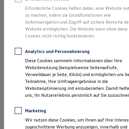
Reifenpakete
Leasing
Erforderliche Cookies helfen dabei, eine Website nu
Leasing-Angebote
zu machen, indem sie Grundfunktionen wie
Viel Platz, viel Freiheit.
Gebrauchtwagen Leasing
Seitennavigation und Zugriff auf sichere Bereiche de
Junge Gebrauchtwagen-Leasing
Elektroauto Leasing
Website ermöglichen. Die Website kann ohne diese
Der Golf Variant.
Kleinwagen-Leasing
Cookies nicht richtig funktionieren.
Leasing ohne Anzahlung
Finanzierung
Autokredit mit Schlussrate
Analytics und Personalisierung
Versicherungen und Garantien
Kfz-Versicherung
Diese Cookies sammeln Informationen über Ihre
Restschuldversicherungen
Websitenutzung (beispielsweise Seitenaufrufe,
Garantien
Verweildauer je Seite, Klicks) und ermöglichen uns b
Wartungsverträge
Geschäftskunden
Teilnahme, Ihre Umfrageergebnisse in die
Professional Class bei Volkswagen
Websiteoptimierung mit einzubeziehen. Damit helfe
Großkunden
(
Impressum & Rechtliches
)
uns, Ihr Nutzererlebnis persönlich auf Sie zuzuschne
Behörden
Direktkunden
Sonderfahrzeuge
Marketing
Anpfiff zum Gewinn
Elektromobilität
Wir nutzen diese Cookies, um Ihnen auf Ihre Intere
Elektroautos
zugeschnittene Werbung anzuzeigen, innerhalb und
ID. Tutorials