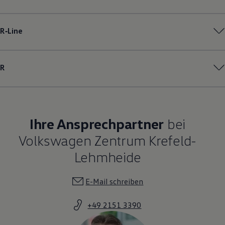
Magazin
Lifestyle
Transport
R‑Line
Familie
Elektromobilität
Volkswagen R
Pannen- und Unfallhilfe
R
Volkswagen Kundenbetreuung
Ihre Ansprechpartner
bei
Volkswagen Zentrum Krefeld-
Lehmheide
E-Mail schreiben
+49 2151 3390