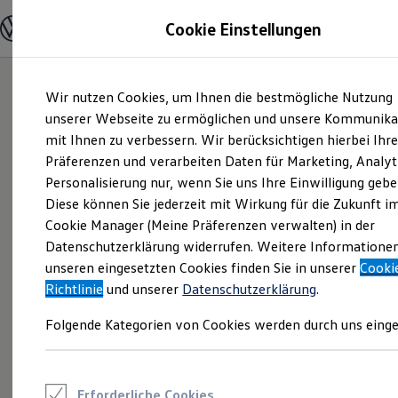
Modelle und Konfigurator
Cookie Einstellungen
Konfigurator
Modelle vergleichen
Konfiguration laden
Zum
Zum
Autosuche
Wir nutzen Cookies, um Ihnen die bestmögliche Nutzung
Hauptinhalt
Footer
Elektroautos
springen
springen
unserer Webseite zu ermöglichen und unsere Kommunika
ENERGY Sondermodelle
Nutzfahrzeuge
mit Ihnen zu verbessern. Wir berücksichtigen hierbei Ihr
SUV und CUV
Präferenzen und verarbeiten Daten für Marketing, Analyt
Familienautos
Personalisierung nur, wenn Sie uns Ihre Einwilligung gebe
Kombis
Kompaktwagen
Diese können Sie jederzeit mit Wirkung für die Zukunft i
Sportwagen
Cookie Manager (Meine Präferenzen verwalten) in der
Schnell verfügbare Fahrzeuge
Angebote und Produkte
Datenschutzerklärung widerrufen. Weitere Informatione
Aktuelle Angebote
unseren eingesetzten Cookies finden Sie in unserer
Cooki
E-Auto-Förderung
Richtlinie
und unserer
Datenschutzerklärung
.
Volkswagen Marktplatz
Die ENERGY Sondermodelle
Folgende Kategorien von Cookies werden durch uns einge
Junge Gebrauchtwagen und Gebrauchtwagen
Volkswagen Zertifizierte Gebrauchtwagen
Elektromobilität bei Gebrauchtwagen
Zubehör- und Serviceangebote
Saisonangebote
Erforderliche Cookies