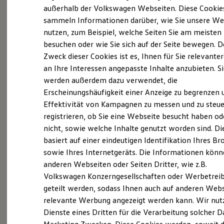
Probefahrt vereinbaren
Elektrofahrzeugkonzepte
außerhalb der Volkswagen Webseiten. Diese Cookie
ID. EVERY1
sammeln Informationen darüber, wie Sie unsere We
Reichweite
nutzen, zum Beispiel, welche Seiten Sie am meisten
Reichweite der ID. Modelle
Reichweite im Winter
besuchen oder wie Sie sich auf der Seite bewegen. D
Rekuperation
Zweck dieser Cookies ist es, Ihnen für Sie relevante
Fahrzeugangebot anfordern
Laden
an Ihre Interessen angepasste Inhalte anzubieten. S
Laden unterwegs
Laden Zuhause
werden außerdem dazu verwendet, die
Ladestationen finden
Erscheinungshäufigkeit einer Anzeige zu begrenzen 
Ladezeitensimulator
Effektivität von Kampagnen zu messen und zu steue
Batterie
Serviceanfrage stellen
Sicherheit
registrieren, ob Sie eine Webseite besucht haben od
Garantie und Lebensdauer
nicht, sowie welche Inhalte genutzt worden sind. Di
Nachhaltigkeit
basiert auf einer eindeutigen Identifikation Ihres B
Technologie
Kosten und Kauf
sowie Ihres Internetgeräts. Die Informationen kön
Verbrauchskosten
anderen Webseiten oder Seiten Dritter, wie z.B.
Kaufoptionen
Volkswagen Konzerngesellschaften oder Werbetrei
E-Auto-Förderung
Software und Konnektivität
geteilt werden, sodass Ihnen auch auf anderen Web
Die ID. Software 6
relevante Werbung angezeigt werden kann. Wir nut
ID. Software Versionen und Updates
Dienste eines Dritten für die Verarbeitung solcher D
Digitale Extras
Schnittstellen zu Ihrem ID.