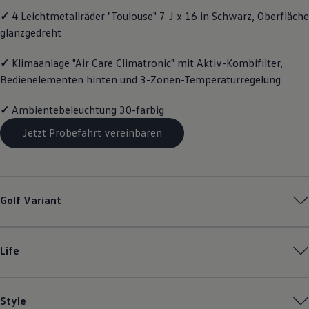
Motorenöl und Flüssigkeiten
✓
4 Leichtmetallräder "Toulouse" 7 J x 16 in Schwarz, Oberfläche
Räder und Reifen
glanzgedreht
Pannen- und Unfallhilfe
Economy Service
Volkswagen Teile
✓
Klimaanlage "Air Care Climatronic" mit Aktiv-Kombifilter,
Zubehör
Bedienelementen hinten und 3-Zonen-Temperaturregelung
Modellspezifisches Zubehör
Schutz und Pflege
✓
Ambientebeleuchtung 30-farbig
Transport
Entertainment und Elektronik
Jetzt Probefahrt vereinbaren
Individualisieren
Wallbox und Ladekabel
Digitale Extras
Dienste für Ihr Modell finden
Volkswagen Apps, Login und Shop
Handy und Fahrzeug verbinden
Golf
Variant
Updates für Software, Karten und Radio
Über Ihr Auto
Vorgängermodelle
Kundeninformationen
Life
Volkswagen Kundenbetreuung
Warn- und Kontrollleuchten
Assistenzsysteme
Digitale Betriebsanleitung
Style
Live Beratung