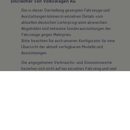
Disclaimer von Volkswagen AG
Die in dieser Darstellung gezeigten Fahrzeuge und
Ausstattungen können in einzelnen Details vom
aktuellen deutschen Lieferprogramm abweichen.
Abgebildet sind teilweise Sonderausstattungen der
Fahrzeuge gegen Mehrpreis.
Bitte beachten Sie auch unseren Konfigurator für eine
Übersicht der aktuell verfügbaren Modelle und
Ausstattungen.
Die angegebenen Verbrauchs- und Emissionswerte
beziehen sich nicht auf ein einzelnes Fahrzeug und sind
nicht Bestandteil des Angebots, sondern dienen allein
Vergleichszwecken zwischen den verschiedenen
Fahrzeugtypen. Zusatzausstattungen und
Zubehör
(Anbauteile, Reifenformat usw.) können relevante
Fahrzeugparameter, wie
z. B.
Gewicht, Rollwiderstand
und Aerodynamik verändern und neben Witterungs-
und Verkehrsbedingungen sowie dem individuellen
Fahrverhalten den Kraftstoffverbrauch, den
Stromverbrauch, die CO₂-Emissionen und die
Fahrleistungswerte eines Fahrzeugs beeinflussen.