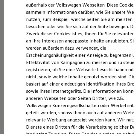
Elektrofahrzeugkonzepte
außerhalb der Volkswagen Webseiten. Diese Cookie
ID. EVERY1
sammeln Informationen darüber, wie Sie unsere We
Reichweite
nutzen, zum Beispiel, welche Seiten Sie am meisten
Reichweite der ID. Modelle
Reichweite im Winter
besuchen oder wie Sie sich auf der Seite bewegen. D
Rekuperation
Zweck dieser Cookies ist es, Ihnen für Sie relevante
Laden
an Ihre Interessen angepasste Inhalte anzubieten. S
Laden unterwegs
Laden Zuhause
werden außerdem dazu verwendet, die
Ladestationen finden
Erscheinungshäufigkeit einer Anzeige zu begrenzen 
Ladezeitensimulator
Effektivität von Kampagnen zu messen und zu steue
Batterie
Sicherheit
registrieren, ob Sie eine Webseite besucht haben od
Garantie und Lebensdauer
nicht, sowie welche Inhalte genutzt worden sind. Di
Nachhaltigkeit
basiert auf einer eindeutigen Identifikation Ihres B
Technologie
Exterieur
Kosten und Kauf
sowie Ihres Internetgeräts. Die Informationen kön
Verbrauchskosten
anderen Webseiten oder Seiten Dritter, wie z.B.
Harmonisch aufeinander abgestimmt: Mit
Kaufoptionen
Volkswagen Konzerngesellschaften oder Werbetrei
E-Auto-Förderung
beleuchtendem
Volkswagen
Logo und schnittigen
Software und Konnektivität
geteilt werden, sodass Ihnen auch auf anderen Web
Frontstoßfängern weiß der
Golf
optisch zu
Die ID. Software 6
relevante Werbung angezeigt werden kann. Wir nut
überzeugen. Auch die neuen Scheinwerfer und
ID. Software Versionen und Updates
Dienste eines Dritten für die Verarbeitung solcher D
Digitale Extras
Rückleuchten mit optionalen dynamischen
Schnittstellen zu Ihrem ID.