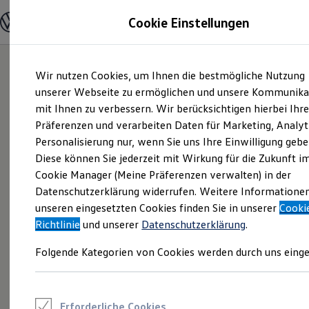
Modelle und Konfigurator
Cookie Einstellungen
Konfigurator
Modelle vergleichen
Konfiguration laden
Zum
Zum
Autosuche
Wir nutzen Cookies, um Ihnen die bestmögliche Nutzung
Hauptinhalt
Footer
Elektroautos
springen
springen
unserer Webseite zu ermöglichen und unsere Kommunika
ENERGY Sondermodelle
Nutzfahrzeuge
mit Ihnen zu verbessern. Wir berücksichtigen hierbei Ihr
SUV und CUV
Präferenzen und verarbeiten Daten für Marketing, Analyt
Familienautos
Personalisierung nur, wenn Sie uns Ihre Einwilligung gebe
Kombis
Kompaktwagen
Diese können Sie jederzeit mit Wirkung für die Zukunft i
Sportwagen
Cookie Manager (Meine Präferenzen verwalten) in der
Schnell verfügbare Fahrzeuge
Angebote und Produkte
Datenschutzerklärung widerrufen. Weitere Informatione
Aktuelle Angebote
unseren eingesetzten Cookies finden Sie in unserer
Cooki
E-Auto-Förderung
Richtlinie
und unserer
Datenschutzerklärung
.
Volkswagen Marktplatz
Die ENERGY Sondermodelle
Folgende Kategorien von Cookies werden durch uns einge
Junge Gebrauchtwagen und Gebrauchtwagen
Volkswagen Zertifizierte Gebrauchtwagen
Elektromobilität bei Gebrauchtwagen
Zubehör- und Serviceangebote
Saisonangebote
Erforderliche Cookies