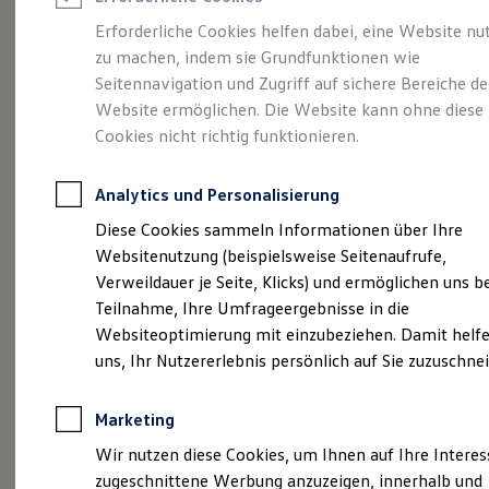
Reifenpakete
Leasing
Erforderliche Cookies helfen dabei, eine Website nu
Leasing-Angebote
zu machen, indem sie Grundfunktionen wie
Eine Klasse für sich.
Gebrauchtwagen Leasing
Seitennavigation und Zugriff auf sichere Bereiche de
Junge Gebrauchtwagen-Leasing
Elektroauto Leasing
Website ermöglichen. Die Website kann ohne diese
Der Golf.
Kleinwagen-Leasing
Cookies nicht richtig funktionieren.
Leasing ohne Anzahlung
Finanzierung
Autokredit mit Schlussrate
Analytics und Personalisierung
Versicherungen und Garantien
Kfz-Versicherung
Diese Cookies sammeln Informationen über Ihre
Restschuldversicherungen
Websitenutzung (beispielsweise Seitenaufrufe,
Garantien
Verweildauer je Seite, Klicks) und ermöglichen uns b
Wartungsverträge
Geschäftskunden
Teilnahme, Ihre Umfrageergebnisse in die
Professional Class bei Volkswagen
Websiteoptimierung mit einzubeziehen. Damit helfe
Großkunden
(
Impressum & Rechtliches
)
uns, Ihr Nutzererlebnis persönlich auf Sie zuzuschne
Behörden
Direktkunden
Sonderfahrzeuge
Marketing
Anpfiff zum Gewinn
Details des Golf
Elektromobilität
Wir nutzen diese Cookies, um Ihnen auf Ihre Intere
Elektroautos
zugeschnittene Werbung anzuzeigen, innerhalb und
ID. Tutorials