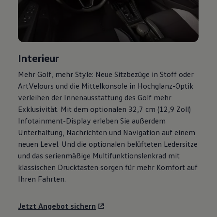
Motorenöl und Flüssigkeiten
Räder und Reifen
Pannen- und Unfallhilfe
Economy Service
Volkswagen Teile
Zubehör
Interieur
Modellspezifisches Zubehör
Schutz und Pflege
Mehr
Golf
, mehr Style: Neue Sitzbezüge in Stoff oder
Transport
ArtVelours und die Mittelkonsole in Hochglanz-Optik
Entertainment und Elektronik
Individualisieren
verleihen der Innenausstattung des
Golf
mehr
Wallbox und Ladekabel
Exklusivität. Mit dem optionalen 32,7 cm (12,9 Zoll)
Digitale Extras
Infotainment-Display erleben Sie außerdem
Dienste für Ihr Modell finden
Volkswagen Apps, Login und Shop
Unterhaltung, Nachrichten und Navigation auf einem
Handy und Fahrzeug verbinden
neuen Level. Und die optionalen belüfteten Ledersitze
Updates für Software, Karten und Radio
und das serienmäßige Multifunktionslenkrad mit
Über Ihr Auto
Vorgängermodelle
klassischen Drucktasten sorgen für mehr Komfort auf
Kundeninformationen
Ihren Fahrten.
Volkswagen Kundenbetreuung
Warn- und Kontrollleuchten
Assistenzsysteme
Jetzt Angebot sichern
Digitale Betriebsanleitung
Live Beratung