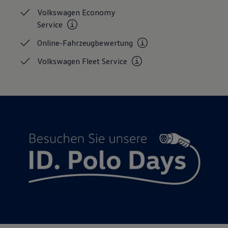
Magazin
Volkswagen Economy
Lifestyle
Service
Transport
Familie
Online-Fahrzeugbewertung
Elektromobilität
Volkswagen R
Volkswagen Fleet
Service
Pannen- und Unfallhilfe
Volkswagen Kundenbetreuung