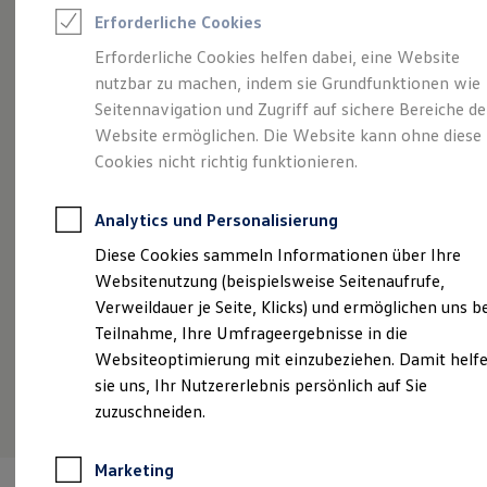
Reifenpakete
Erforderliche Cookies
Leasing
Leasing-Angebote
Erforderliche Cookies helfen dabei, eine Website
Angebot gültig bis 30.09.2026
Privatkunden
Gebrauchtwagen Leasing
nutzbar zu machen, indem sie Grundfunktionen wie
Junge Gebrauchtwagen-Leasing
Eine Klasse für sich.
Der Golf.
Vo
Elektroauto Leasing
Seitennavigation und Zugriff auf sichere Bereiche de
Kleinwagen-Leasing
Website ermöglichen. Die Website kann ohne diese
vo
Golf R-Line ab 285,60 €
mtl. leasen | 0,00 €
Leasing ohne Anzahlung
Cookies nicht richtig funktionieren.
Finanzierung
Sonderzahlung | 48 Monate Laufzeit | Jährliche
ID
Autokredit mit Schlussrate
Fahrleistung: 10.000 km
So
Versicherungen und Garantien
Analytics und Personalisierung
Fa
Kfz-Versicherung
Restschuldversicherungen
Details ansehen
Diese Cookies sammeln Informationen über Ihre
Garantien
Websitenutzung (beispielsweise Seitenaufrufe,
Wartungsverträge
Geschäftskunden
Verweildauer je Seite, Klicks) und ermöglichen uns b
Professional Class bei Volkswagen
Teilnahme, Ihre Umfrageergebnisse in die
Großkunden
Websiteoptimierung mit einzubeziehen. Damit helf
Behörden
Direktkunden
sie uns, Ihr Nutzererlebnis persönlich auf Sie
Sonderfahrzeuge
zuzuschneiden.
Anpfiff zum Gewinn
Elektromobilität
Elektroautos
Marketing
ID. Tutorials