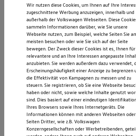
Elektrofahrzeugkonzepte
Wir nutzen diese Cookies, um Ihnen auf Ihre Intere
ID. EVERY1
zugeschnittene Werbung anzuzeigen, innerhalb und
Reichweite
außerhalb der Volkswagen Webseiten. Diese Cookie
Reichweite der ID. Modelle
Verantwortlich für die Inhalte auf dieser Seite ist die Volkswagen
Reichweite im Winter
sammeln Informationen darüber, wie Sie unsere
Zentrum Oldenburg GmbH
(
Impressum & Rechtliches
)
Rekuperation
Webseite nutzen, zum Beispiel, welche Seiten Sie a
Laden
meisten besuchen oder wie Sie sich auf der Seite
Laden unterwegs
Laden Zuhause
bewegen. Der Zweck dieser Cookies ist es, Ihnen für
Unsere 
Ladestationen finden
relevantere und an Ihre Interessen angepasste Inhal
Ladezeitensimulator
anzubieten. Sie werden außerdem dazu verwendet, d
Batterie
Sicherheit
Erscheinungshäufigkeit einer Anzeige zu begrenzen 
Bremer Heerstraße 1, 26135 Oldenburg
Garantie und Lebensdauer
die Effektivität von Kampagnen zu messen und zu
Nachhaltigkeit
steuern. Sie registrieren, ob Sie eine Webseite besuc
Technologie
Montag
-
Freitag
07:30
-
18:00
Uhr
Kosten und Kauf
haben oder nicht, sowie welche Inhalte genutzt wo
Samstag
09:00
-
13:00
Uhr
Verbrauchskosten
sind. Dies basiert auf einer eindeutigen Identifikatio
Kaufoptionen
Sonntag
Geschlossen
Ihres Browsers sowie Ihres Internetgeräts. Die
E-Auto-Förderung
Software und Konnektivität
Sonntags ohne Beratung, Verkauf und Probefahrt
Informationen können mit anderen Webseiten oder
Die ID. Software 6
Seiten Dritter, wie z.B. Volkswagen
ID. Software Versionen und Updates
vw.oldenburg@nowag.com
Konzerngesellschaften oder Werbetreibenden, getei
Digitale Extras
Schnittstellen zu Ihrem ID.