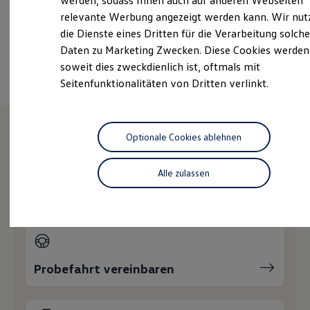
werden, sodass Ihnen auch auf anderen Webseiten
+49 441 21010100
Hybridautos
relevante Werbung angezeigt werden kann. Wir nut
Marke und Erlebnis
die Dienste eines Dritten für die Verarbeitung solche
Volkswagen R und R Experience
R-Modelle
Daten zu Marketing Zwecken. Diese Cookies werden
Ansprechpartner
R Experience
soweit dies zweckdienlich ist, oftmals mit
Driving Experience
Seitenfunktionalitäten von Dritten verlinkt.
Volkswagen entdecken
Werkbesichtigung
Factory visit
Lifestyle Shop
T-Roc Kollektion
Optionale Cookies ablehnen
Golf Kollektion
Wie können wir
ID. Kollektion
Volkswagen Kollektion
Alle zulassen
Ihnen weiterhelfen?
R-Kollektion
GTI Kollektion
Fußball Drop
we drive football
#wedriveproud
Besitzer und Service
myVolkswagen
Probefahrt vereinbaren
Software Updates
Service und Ersatzteile
Inspektion und HU/AU
Reparaturen und Checks