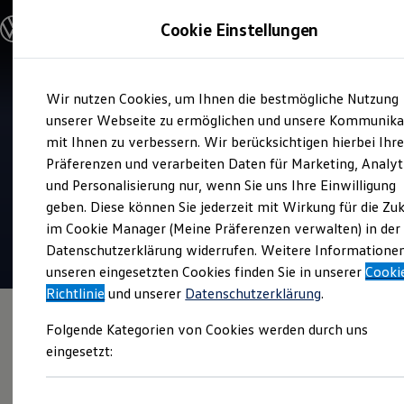
Modelle und Konfigurator
Cookie Einstellungen
Konfigurator
Modelle vergleichen
Konfiguration laden
Zum
Zum
Autosuche
Wir nutzen Cookies, um Ihnen die bestmögliche Nutzung
Hauptinhalt
Footer
Elektroautos
Verkauf und Service
springen
springen
unserer Webseite zu ermöglichen und unsere Kommunika
ENERGY Sondermodelle
Volkswagen Zentrum
Nutzfahrzeuge
mit Ihnen zu verbessern. Wir berücksichtigen hierbei Ihr
SUV und CUV
Oldenburg
Präferenzen und verarbeiten Daten für Marketing, Analyt
Familienautos
und Personalisierung nur, wenn Sie uns Ihre Einwilligung
Kombis
4.7
|
287 Bewertungen
Kompaktwagen
geben. Diese können Sie jederzeit mit Wirkung für die Zu
Sportwagen
im Cookie Manager (Meine Präferenzen verwalten) in der
Schnell verfügbare Fahrzeuge
Angebote und Produkte
Datenschutzerklärung widerrufen. Weitere Informatione
Aktuelle Angebote
unseren eingesetzten Cookies finden Sie in unserer
Cooki
E-Auto-Förderung
Richtlinie
und unserer
Datenschutzerklärung
.
Volkswagen Marktplatz
Die ENERGY Sondermodelle
Folgende Kategorien von Cookies werden durch uns
Junge Gebrauchtwagen und Gebrauchtwagen
Volkswagen Zertifizierte Gebrauchtwagen
eingesetzt:
Elektromobilität bei Gebrauchtwagen
Zubehör- und Serviceangebote
Saisonangebote