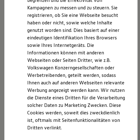
begrenzen und die Effektivität von
Hybridautos
Kampagnen zu messen und zu steuern. Sie
Marke und Erlebnis
registrieren, ob Sie eine Webseite besucht
Volkswagen R und R Experience
R-Modelle
haben oder nicht, sowie welche Inhalte
R Experience
Der T-Cross
genutzt worden sind. Dies basiert auf einer
Driving Experience
eindeutigen Identifikation Ihres Browsers
Volkswagen entdecken
Wendig, flexibel, vielseitig. Entdecken Sie den
Werkbesichtigung
sowie Ihres Internetgeräts. Die
Factory visit
T‑Cross.
Informationen können mit anderen
Lifestyle Shop
Webseiten oder Seiten Dritter, wie z.B.
T-Roc Kollektion
Mehr zum T-Cross erfahren
Golf Kollektion
Volkswagen Konzerngesellschaften oder
ID. Kollektion
Werbetreibenden, geteilt werden, sodass
Volkswagen Kollektion
Ihnen auch auf anderen Webseiten relevante
R-Kollektion
GTI Kollektion
Werbung angezeigt werden kann. Wir nutzen
Fußball Drop
die Dienste eines Dritten für die Verarbeitung
we drive football
solcher Daten zu Marketing Zwecken. Diese
#wedriveproud
Besitzer und Service
Cookies werden, soweit dies zweckdienlich
myVolkswagen
ist, oftmals mit Seitenfunktionalitäten von
Software Updates
Dritten verlinkt.
Service und Ersatzteile
Inspektion und HU/AU
Reparaturen und Checks