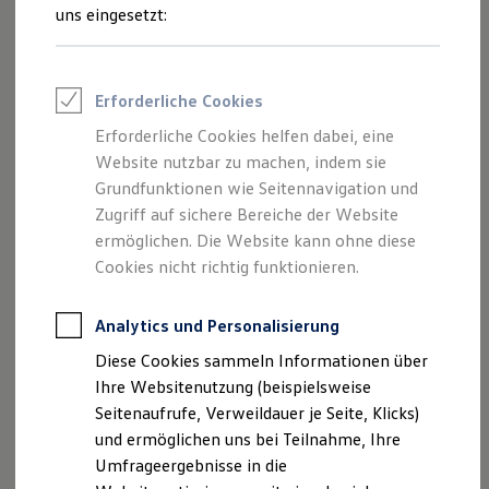
Reifenpakete
uns eingesetzt:
Leasing
Leasing-Angebote
Gebrauchtwagen Leasing
Junge Gebrauchtwagen-Leasing
Erforderliche Cookies
Elektroauto Leasing
Kleinwagen-Leasing
Erforderliche Cookies helfen dabei, eine
Leasing ohne Anzahlung
Der Polo
Website nutzbar zu machen, indem sie
Finanzierung
Autokredit mit Schlussrate
Grundfunktionen wie Seitennavigation und
Versicherungen und Garantien
Zugriff auf sichere Bereiche der Website
Kompakt, wendig und voller Möglichkeiten.
Kfz-Versicherung
ermöglichen. Die Website kann ohne diese
Entdecken Sie den Polo.
Restschuldversicherungen
Garantien
Cookies nicht richtig funktionieren.
Wartungsverträge
Mehr zum Polo erfahren
Geschäftskunden
Professional Class bei Volkswagen
Analytics und Personalisierung
Großkunden
Diese Cookies sammeln Informationen über
Behörden
Direktkunden
Ihre Websitenutzung (beispielsweise
Sonderfahrzeuge
Seitenaufrufe, Verweildauer je Seite, Klicks)
Anpfiff zum Gewinn
und ermöglichen uns bei Teilnahme, Ihre
Elektromobilität
Elektroautos
Umfrageergebnisse in die
ID. Tutorials