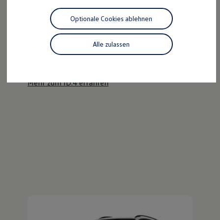
Motorenöl und Flüssigkeiten
Räder und Reifen
Optionale Cookies ablehnen
Pannen- und Unfallhilfe
Der ID.4
Economy Service
Volkswagen Teile
Alle zulassen
Kraftvoll wie ein SUV, nachhaltig wie ein ID.
Zubehör
Modellspezifisches Zubehör
Entdecken Sie den ID.4!
Schutz und Pflege
Transport
Mehr zum ID.4 erfahren
Entertainment und Elektronik
Individualisieren
Wallbox und Ladekabel
Digitale Extras
Dienste für Ihr Modell finden
Volkswagen Apps, Login und Shop
Handy und Fahrzeug verbinden
Updates für Software, Karten und Radio
Über Ihr Auto
Vorgängermodelle
Kundeninformationen
Volkswagen Kundenbetreuung
Warn- und Kontrollleuchten
Assistenzsysteme
Digitale Betriebsanleitung
Live Beratung