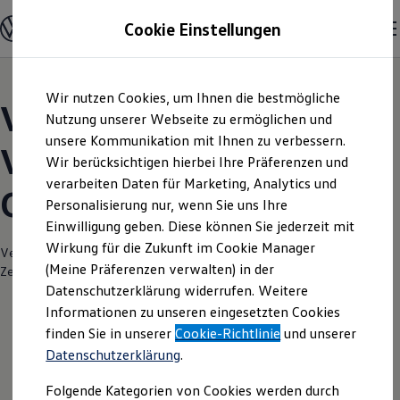
Modelle und Konfigurator
Cookie Einstellungen
Konfigurator
Modelle vergleichen
Konfiguration laden
Zum
Zum
Autosuche
Wir nutzen Cookies, um Ihnen die bestmögliche
Hauptinhalt
Footer
Elektroautos
Volkswagen Modelle |
springen
springen
Nutzung unserer Webseite zu ermöglichen und
ENERGY Sondermodelle
Nutzfahrzeuge
unsere Kommunikation mit Ihnen zu verbessern.
Volkswagen Zentrum
SUV und CUV
Wir berücksichtigen hierbei Ihre Präferenzen und
Familienautos
verarbeiten Daten für Marketing, Analytics und
Kombis
Oldenburg
Kompaktwagen
Personalisierung nur, wenn Sie uns Ihre
Sportwagen
Einwilligung geben. Diese können Sie jederzeit mit
Schnell verfügbare Fahrzeuge
Angebote und Produkte
Wirkung für die Zukunft im Cookie Manager
Verantwortlich für die Inhalte auf dieser Seite ist die Volkswagen
Aktuelle Angebote
(Meine Präferenzen verwalten) in der
Zentrum Oldenburg GmbH
(
Impressum & Rechtliches
)
E-Auto-Förderung
Datenschutzerklärung widerrufen. Weitere
Volkswagen Marktplatz
Informationen zu unseren eingesetzten Cookies
Die ENERGY Sondermodelle
Junge Gebrauchtwagen und Gebrauchtwagen
finden Sie in unserer
Cookie-Richtlinie
und unserer
Volkswagen Zertifizierte Gebrauchtwagen
Datenschutzerklärung
.
Elektromobilität bei Gebrauchtwagen
Zubehör- und Serviceangebote
Folgende Kategorien von Cookies werden durch
Saisonangebote