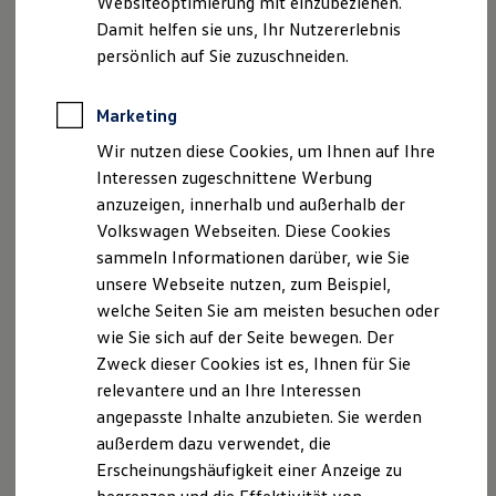
Websiteoptimierung mit einzubeziehen.
Elektrofahrzeugkonzepte
Damit helfen sie uns, Ihr Nutzererlebnis
ID. EVERY1
Reichweite
persönlich auf Sie zuzuschneiden.
Reichweite der ID. Modelle
Reichweite im Winter
Rekuperation
Marketing
Der neue ID.3 Neo
Laden
Wir nutzen diese Cookies, um Ihnen auf Ihre
Laden unterwegs
Laden Zuhause
Interessen zugeschnittene Werbung
So geht neu. Klar im Design. Stark im Alltag.
Ladestationen finden
anzuzeigen, innerhalb und außerhalb der
Entdecken Sie jetzt den neuen ID.3 Neo!
Ladezeitensimulator
Volkswagen Webseiten. Diese Cookies
Batterie
Sicherheit
Mehr zum ID.3 Neo erfahren
sammeln Informationen darüber, wie Sie
Garantie und Lebensdauer
unsere Webseite nutzen, zum Beispiel,
Nachhaltigkeit
welche Seiten Sie am meisten besuchen oder
Technologie
Kosten und Kauf
wie Sie sich auf der Seite bewegen. Der
Verbrauchskosten
Zweck dieser Cookies ist es, Ihnen für Sie
Kaufoptionen
relevantere und an Ihre Interessen
E-Auto-Förderung
Software und Konnektivität
angepasste Inhalte anzubieten. Sie werden
Die ID. Software 6
außerdem dazu verwendet, die
ID. Software Versionen und Updates
Erscheinungshäufigkeit einer Anzeige zu
Digitale Extras
Schnittstellen zu Ihrem ID.