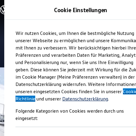
Modelle und Konfigurator
Cookie Einstellungen
Konfigurator
Modelle vergleichen
Konfiguration laden
Zum
Zum
Autosuche
Verkauf und Service
Wir nutzen Cookies, um Ihnen die bestmögliche Nutzung
Hauptinhalt
Footer
Elektroautos
Volkswagen Zentrum Trier
springen
springen
unserer Webseite zu ermöglichen und unsere Kommunika
ENERGY Sondermodelle
Nutzfahrzeuge
mit Ihnen zu verbessern. Wir berücksichtigen hierbei Ihr
SUV und CUV
4.6
|
229 Bewertungen
Präferenzen und verarbeiten Daten für Marketing, Analyt
Familienautos
und Personalisierung nur, wenn Sie uns Ihre Einwilligung
Kombis
Kompaktwagen
geben. Diese können Sie jederzeit mit Wirkung für die Zu
Sportwagen
im Cookie Manager (Meine Präferenzen verwalten) in der
Schnell verfügbare Fahrzeuge
Angebote und Produkte
Datenschutzerklärung widerrufen. Weitere Informatione
Aktuelle Angebote
unseren eingesetzten Cookies finden Sie in unserer
Cooki
E-Auto-Förderung
Richtlinie
und unserer
Datenschutzerklärung
.
Volkswagen Marktplatz
Die ENERGY Sondermodelle
Folgende Kategorien von Cookies werden durch uns
Junge Gebrauchtwagen und Gebrauchtwagen
Volkswagen Zertifizierte Gebrauchtwagen
eingesetzt:
Elektromobilität bei Gebrauchtwagen
Zubehör- und Serviceangebote
Saisonangebote