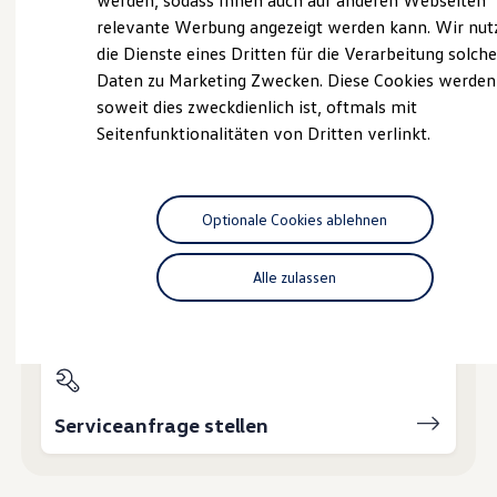
werden, sodass Ihnen auch auf anderen Webseiten
Hybridautos
relevante Werbung angezeigt werden kann. Wir nut
Marke und Erlebnis
die Dienste eines Dritten für die Verarbeitung solche
Volkswagen R und R Experience
Probefahrt vereinbaren
R-Modelle
Daten zu Marketing Zwecken. Diese Cookies werden
R Experience
soweit dies zweckdienlich ist, oftmals mit
Driving Experience
Seitenfunktionalitäten von Dritten verlinkt.
Volkswagen entdecken
Werkbesichtigung
Factory visit
Fahrzeugangebot anfordern
Lifestyle Shop
T-Roc Kollektion
Optionale Cookies ablehnen
Golf Kollektion
ID. Kollektion
Volkswagen Kollektion
Alle zulassen
R-Kollektion
Servicetermin buchen
GTI Kollektion
Fußball Drop
we drive football
#wedriveproud
Besitzer und Service
myVolkswagen
Serviceanfrage stellen
Software Updates
Service und Ersatzteile
Inspektion und HU/AU
Reparaturen und Checks