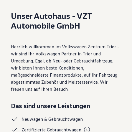
Motorenöl und Flüssigkeiten
Räder und Reifen
Unser Autohaus - VZT
Pannen- und Unfallhilfe
Economy Service
Automobile GmbH
Volkswagen Teile
Zubehör
Modellspezifisches Zubehör
Schutz und Pflege
Herzlich willkommen im Volkswagen Zentrum Trier -
Transport
Entertainment und Elektronik
wir sind Ihr Volkswagen Partner in Trier und
Individualisieren
Umgebung. Egal, ob Neu- oder Gebrauchtfahrzeug,
Wallbox und Ladekabel
wir bieten Ihnen beste Konditionen,
Digitale Extras
Dienste für Ihr Modell finden
maßgeschneiderte Finanzprodukte, auf Ihr Fahrzeug
Volkswagen Apps, Login und Shop
abgestimmtes Zubehör und Meisterservice. Wir
Handy und Fahrzeug verbinden
freuen uns auf Ihren Besuch.
Updates für Software, Karten und Radio
Über Ihr Auto
Vorgängermodelle
Das sind unsere Leistungen
Kundeninformationen
Volkswagen Kundenbetreuung
Warn- und Kontrollleuchten
Neuwagen &
Gebrauchtwagen
Assistenzsysteme
Digitale Betriebsanleitung
Zertifizierte
Gebrauchtwagen
Live Beratung