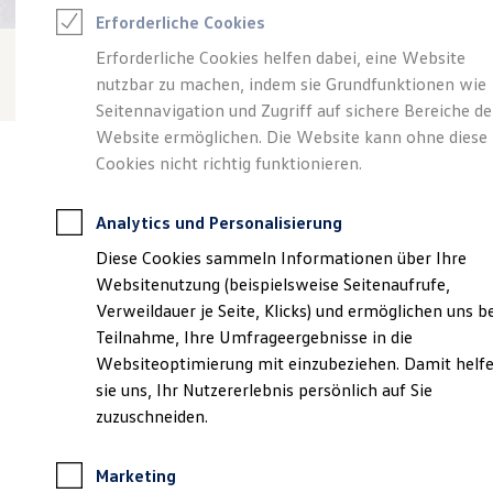
Reifenpakete
Erforderliche Cookies
Leasing
Leasing-Angebote
Erforderliche Cookies helfen dabei, eine Website
Gebrauchtwagen Leasing
nutzbar zu machen, indem sie Grundfunktionen wie
Junge Gebrauchtwagen-Leasing
Elektroauto Leasing
Seitennavigation und Zugriff auf sichere Bereiche de
Kleinwagen-Leasing
Website ermöglichen. Die Website kann ohne diese
Leasing ohne Anzahlung
Cookies nicht richtig funktionieren.
Finanzierung
Autokredit mit Schlussrate
Versicherungen und Garantien
Analytics und Personalisierung
Kfz-Versicherung
Verantwortlich für die Inhalte auf dieser Seite ist die VZT
Restschuldversicherungen
Diese Cookies sammeln Informationen über Ihre
Automobile GmbH
(
Impressum & Rechtliches
)
Garantien
Websitenutzung (beispielsweise Seitenaufrufe,
Wartungsverträge
Geschäftskunden
Verweildauer je Seite, Klicks) und ermöglichen uns b
Professional Class bei Volkswagen
Unsere 
Teilnahme, Ihre Umfrageergebnisse in die
Großkunden
Websiteoptimierung mit einzubeziehen. Damit helf
Behörden
Direktkunden
sie uns, Ihr Nutzererlebnis persönlich auf Sie
Sonderfahrzeuge
Loebstraße 5, 54292 Trier
zuzuschneiden.
Anpfiff zum Gewinn
Elektromobilität
Montag
-
Freitag
07:00
-
18:00
Uhr
Elektroautos
Marketing
ID. Tutorials