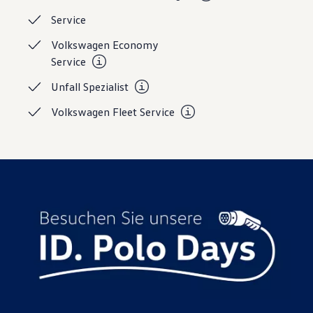
Magazin
Service
Lifestyle
Transport
Volkswagen Economy
Familie
Service
Elektromobilität
Volkswagen R
Unfall
Spezialist
Pannen- und Unfallhilfe
Volkswagen Kundenbetreuung
Volkswagen Fleet
Service