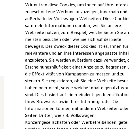
Samstag
09:00
-
13:00
Uhr
Elektrofahrzeugkonzepte
Wir nutzen diese Cookies, um Ihnen auf Ihre Intere
ID. EVERY1
Sonntag
Geschlossen
zugeschnittene Werbung anzuzeigen, innerhalb und
Reichweite
außerhalb der Volkswagen Webseiten. Diese Cookie
Reichweite der ID. Modelle
c.schu@loehrgruppe.de
Reichweite im Winter
sammeln Informationen darüber, wie Sie unsere
Rekuperation
Webseite nutzen, zum Beispiel, welche Seiten Sie a
Laden
+49 651 20990
meisten besuchen oder wie Sie sich auf der Seite
Laden unterwegs
Laden Zuhause
bewegen. Der Zweck dieser Cookies ist es, Ihnen für
Ladestationen finden
relevantere und an Ihre Interessen angepasste Inhal
Ansprechpartner
Ladezeitensimulator
anzubieten. Sie werden außerdem dazu verwendet, d
Batterie
Sicherheit
Erscheinungshäufigkeit einer Anzeige zu begrenzen 
Garantie und Lebensdauer
die Effektivität von Kampagnen zu messen und zu
Nachhaltigkeit
steuern. Sie registrieren, ob Sie eine Webseite besuc
Technologie
Kosten und Kauf
haben oder nicht, sowie welche Inhalte genutzt wo
Verbrauchskosten
sind. Dies basiert auf einer eindeutigen Identifikatio
Wie können wir
Kaufoptionen
Ihres Browsers sowie Ihres Internetgeräts. Die
E-Auto-Förderung
Software und Konnektivität
Informationen können mit anderen Webseiten oder
Ihnen weiterhelfen?
Die ID. Software 6
Seiten Dritter, wie z.B. Volkswagen
ID. Software Versionen und Updates
Konzerngesellschaften oder Werbetreibenden, getei
Digitale Extras
Schnittstellen zu Ihrem ID.