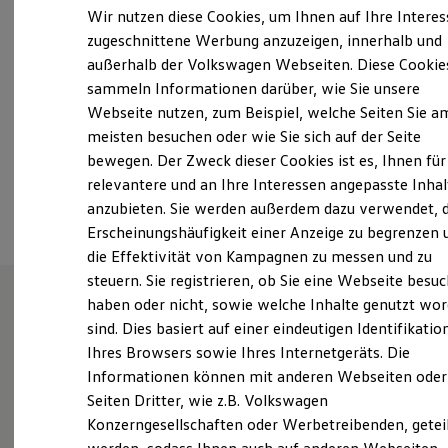
Samstag
07:00
-
14:00
Uhr
Elektrofahrzeugkonzepte
Wir nutzen diese Cookies, um Ihnen auf Ihre Intere
ID. EVERY1
Sonntag
Geschlossen
zugeschnittene Werbung anzuzeigen, innerhalb und
Reichweite
außerhalb der Volkswagen Webseiten. Diese Cookie
Reichweite der ID. Modelle
info@wackenhut.de
Reichweite im Winter
sammeln Informationen darüber, wie Sie unsere
Rekuperation
Webseite nutzen, zum Beispiel, welche Seiten Sie a
Laden
+49 7452 6030
meisten besuchen oder wie Sie sich auf der Seite
Laden unterwegs
Laden Zuhause
bewegen. Der Zweck dieser Cookies ist es, Ihnen für
Ladestationen finden
relevantere und an Ihre Interessen angepasste Inhal
Ansprechpartner
Ladezeitensimulator
anzubieten. Sie werden außerdem dazu verwendet, d
Batterie
Sicherheit
Erscheinungshäufigkeit einer Anzeige zu begrenzen 
Garantie und Lebensdauer
die Effektivität von Kampagnen zu messen und zu
Nachhaltigkeit
steuern. Sie registrieren, ob Sie eine Webseite besuc
Technologie
Kosten und Kauf
haben oder nicht, sowie welche Inhalte genutzt wo
Verbrauchskosten
sind. Dies basiert auf einer eindeutigen Identifikatio
Ihr Mobilitätsdienstleister.
Kaufoptionen
Ihres Browsers sowie Ihres Internetgeräts. Die
E-Auto-Förderung
Software und Konnektivität
Informationen können mit anderen Webseiten oder
Die ID. Software 6
Seiten Dritter, wie z.B. Volkswagen
ID. Software Versionen und Updates
Erfahren Sie hier, wer wir sind, wie Sie uns erreichen
Konzerngesellschaften oder Werbetreibenden, getei
Digitale Extras
können und welche Leistungen wir Ihnen bieten.
Schnittstellen zu Ihrem ID.