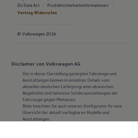
EU Data Act
Produktsicherheitsinformationen
Vertrag Widerrufen
© Volkswagen 2026
Disclaimer von Volkswagen AG
Die in dieser Darstellung gezeigten Fahrzeuge und
Ausstattungen können in einzelnen Details vom
aktuellen deutschen Lieferprogramm abweichen.
Abgebildet sind teilweise Sonderausstattungen der
Fahrzeuge gegen Mehrpreis.
Bitte beachten Sie auch unseren Konfigurator für eine
Übersicht der aktuell verfügbaren Modelle und
Ausstattungen.
Die angegebenen Verbrauchs- und Emissionswerte
beziehen sich nicht auf ein einzelnes Fahrzeug und sind