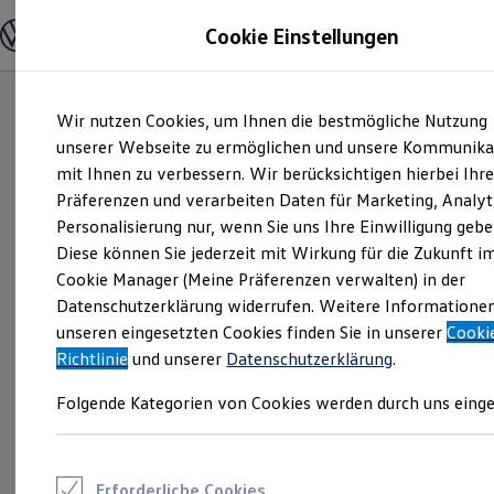
Modelle und Konfigurator
Cookie Einstellungen
Konfigurator
Modelle vergleichen
Konfiguration laden
Zum
Zum
Autosuche
Wir nutzen Cookies, um Ihnen die bestmögliche Nutzung
Hauptinhalt
Footer
Elektroautos
springen
springen
unserer Webseite zu ermöglichen und unsere Kommunika
ENERGY Sondermodelle
Nutzfahrzeuge
mit Ihnen zu verbessern. Wir berücksichtigen hierbei Ihr
SUV und CUV
Präferenzen und verarbeiten Daten für Marketing, Analyt
Familienautos
Personalisierung nur, wenn Sie uns Ihre Einwilligung gebe
Kombis
Kompaktwagen
Diese können Sie jederzeit mit Wirkung für die Zukunft i
Sportwagen
Cookie Manager (Meine Präferenzen verwalten) in der
Schnell verfügbare Fahrzeuge
Angebote und Produkte
Datenschutzerklärung widerrufen. Weitere Informatione
Aktuelle Angebote
unseren eingesetzten Cookies finden Sie in unserer
Cooki
E-Auto-Förderung
Richtlinie
und unserer
Datenschutzerklärung
.
Volkswagen Marktplatz
Die ENERGY Sondermodelle
Folgende Kategorien von Cookies werden durch uns einge
Junge Gebrauchtwagen und Gebrauchtwagen
Volkswagen Zertifizierte Gebrauchtwagen
Elektromobilität bei Gebrauchtwagen
Zubehör- und Serviceangebote
Saisonangebote
Erforderliche Cookies