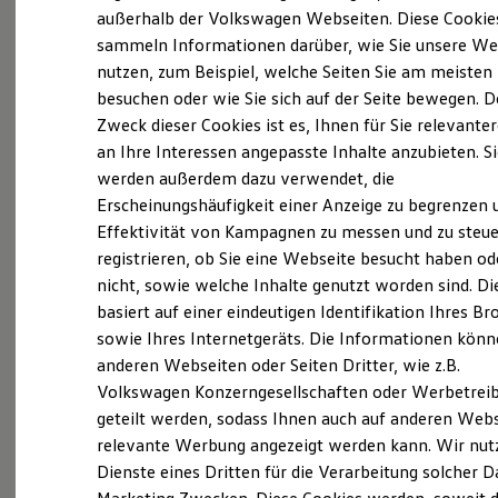
Elektrofahrzeugkonzepte
außerhalb der Volkswagen Webseiten. Diese Cookie
ID. EVERY1
sammeln Informationen darüber, wie Sie unsere We
Reichweite
nutzen, zum Beispiel, welche Seiten Sie am meisten
Reichweite der ID. Modelle
Probefahrt vereinbaren
Reichweite im Winter
besuchen oder wie Sie sich auf der Seite bewegen. D
Rekuperation
Zweck dieser Cookies ist es, Ihnen für Sie relevante
Laden
an Ihre Interessen angepasste Inhalte anzubieten. S
Laden unterwegs
Laden Zuhause
werden außerdem dazu verwendet, die
Ladestationen finden
Fahrzeugangebot anfordern
Erscheinungshäufigkeit einer Anzeige zu begrenzen 
Ladezeitensimulator
Effektivität von Kampagnen zu messen und zu steue
Batterie
Sicherheit
registrieren, ob Sie eine Webseite besucht haben od
Garantie und Lebensdauer
nicht, sowie welche Inhalte genutzt worden sind. Di
Nachhaltigkeit
basiert auf einer eindeutigen Identifikation Ihres B
Technologie
Servicetermin buchen
Kosten und Kauf
sowie Ihres Internetgeräts. Die Informationen kön
Verbrauchskosten
anderen Webseiten oder Seiten Dritter, wie z.B.
Kaufoptionen
Volkswagen Konzerngesellschaften oder Werbetrei
E-Auto-Förderung
Software und Konnektivität
geteilt werden, sodass Ihnen auch auf anderen Web
Die ID. Software 6
Serviceanfrage stellen
relevante Werbung angezeigt werden kann. Wir nut
ID. Software Versionen und Updates
Dienste eines Dritten für die Verarbeitung solcher D
Digitale Extras
Schnittstellen zu Ihrem ID.