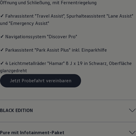
Öffnung und Schließung, mit Fernentriegelung
Magazin
Lifestyle
✓
Fahrassistent "Travel Assist", Spurhalteassistent "Lane Assist"
Transport
Familie
und "Emergency Assist"
Elektromobilität
Volkswagen R
✓
Navigationssystem "Discover Pro"
Pannen- und Unfallhilfe
Volkswagen Kundenbetreuung
✓
Parkassistent "Park Assist Plus" inkl. Einparkhilfe
✓
4 Leichtmetallräder "Hamar" 8 J x 19 in Schwarz, Oberfläche
glanzgedreht
Jetzt Probefahrt vereinbaren
BLACK EDITION
Pure mit Infotainment-Paket