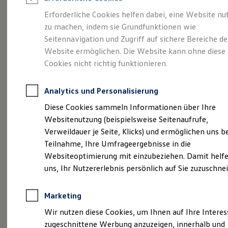
Reifenpakete
Leasing
Erforderliche Cookies helfen dabei, eine Website nu
Leasing-Angebote
zu machen, indem sie Grundfunktionen wie
Vollelektrisch.
Gebrauchtwagen Leasing
Seitennavigation und Zugriff auf sichere Bereiche de
Junge Gebrauchtwagen-Leasing
Elektroauto Leasing
Website ermöglichen. Die Website kann ohne diese
Vielseitig. Und sehr
Kleinwagen-Leasing
Cookies nicht richtig funktionieren.
Leasing ohne Anzahlung
viel Platz.
Der ID.4
Finanzierung
Autokredit mit Schlussrate
Analytics und Personalisierung
Versicherungen und Garantien
Kfz-Versicherung
Diese Cookies sammeln Informationen über Ihre
Restschuldversicherungen
Websitenutzung (beispielsweise Seitenaufrufe,
Garantien
Verweildauer je Seite, Klicks) und ermöglichen uns b
Wartungsverträge
Geschäftskunden
Teilnahme, Ihre Umfrageergebnisse in die
Professional Class bei Volkswagen
Websiteoptimierung mit einzubeziehen. Damit helfe
Großkunden
uns, Ihr Nutzererlebnis persönlich auf Sie zuzuschne
Behörden
Direktkunden
Sonderfahrzeuge
Marketing
Anpfiff zum Gewinn
(
Impressum & Rechtliches
)
Elektromobilität
Wir nutzen diese Cookies, um Ihnen auf Ihre Intere
Elektroautos
zugeschnittene Werbung anzuzeigen, innerhalb und
ID. Tutorials