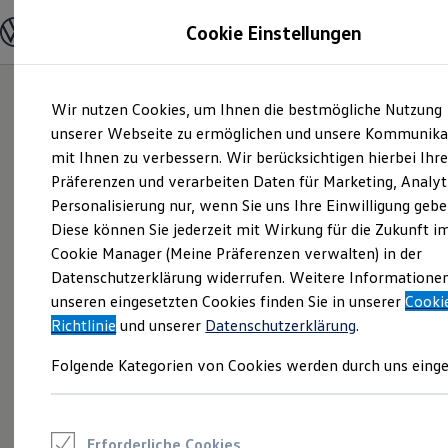
Modelle und Konfigurator
Cookie Einstellungen
Konfigurator
Modelle vergleichen
Konfiguration laden
Zum
Zum
Autosuche
Wir nutzen Cookies, um Ihnen die bestmögliche Nutzung
Hauptinhalt
Footer
Elektroautos
springen
springen
unserer Webseite zu ermöglichen und unsere Kommunika
ENERGY Sondermodelle
Nutzfahrzeuge
mit Ihnen zu verbessern. Wir berücksichtigen hierbei Ihr
SUV und CUV
Präferenzen und verarbeiten Daten für Marketing, Analyt
Familienautos
Personalisierung nur, wenn Sie uns Ihre Einwilligung gebe
Kombis
Kompaktwagen
Diese können Sie jederzeit mit Wirkung für die Zukunft i
Sportwagen
Cookie Manager (Meine Präferenzen verwalten) in der
Schnell verfügbare Fahrzeuge
Angebote und Produkte
Datenschutzerklärung widerrufen. Weitere Informatione
Aktuelle Angebote
unseren eingesetzten Cookies finden Sie in unserer
Cooki
E-Auto-Förderung
Richtlinie
und unserer
Datenschutzerklärung
.
Volkswagen Marktplatz
Die ENERGY Sondermodelle
Folgende Kategorien von Cookies werden durch uns einge
Junge Gebrauchtwagen und Gebrauchtwagen
Volkswagen Zertifizierte Gebrauchtwagen
Elektromobilität bei Gebrauchtwagen
Zubehör- und Serviceangebote
Saisonangebote
Erforderliche Cookies