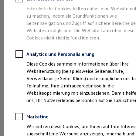
Reifenpakete
Leasing
Erforderliche Cookies helfen dabei, eine Website nu
Leasing-Angebote
zu machen, indem sie Grundfunktionen wie
Ihr Begleiter für Alltag
Gebrauchtwagen Leasing
Seitennavigation und Zugriff auf sichere Bereiche de
Junge Gebrauchtwagen-Leasing
Elektroauto Leasing
Website ermöglichen. Die Website kann ohne diese
und Freizeit.
Der T-
Kleinwagen-Leasing
Cookies nicht richtig funktionieren.
Leasing ohne Anzahlung
Cross.
Finanzierung
Autokredit mit Schlussrate
Analytics und Personalisierung
Versicherungen und Garantien
Kfz-Versicherung
Diese Cookies sammeln Informationen über Ihre
Restschuldversicherungen
Websitenutzung (beispielsweise Seitenaufrufe,
Garantien
Verweildauer je Seite, Klicks) und ermöglichen uns b
Wartungsverträge
Geschäftskunden
Teilnahme, Ihre Umfrageergebnisse in die
Professional Class bei Volkswagen
Websiteoptimierung mit einzubeziehen. Damit helfe
Großkunden
uns, Ihr Nutzererlebnis persönlich auf Sie zuzuschne
Behörden
Direktkunden
Sonderfahrzeuge
Marketing
Anpfiff zum Gewinn
Elektromobilität
(
Impressum & Rechtliches
)
Wir nutzen diese Cookies, um Ihnen auf Ihre Intere
Elektroautos
zugeschnittene Werbung anzuzeigen, innerhalb und
ID. Tutorials