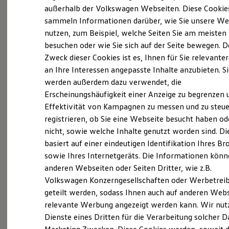
Elektrofahrzeugkonzepte
außerhalb der Volkswagen Webseiten. Diese Cookie
ID. EVERY1
sammeln Informationen darüber, wie Sie unsere We
Reichweite
nutzen, zum Beispiel, welche Seiten Sie am meisten
Reichweite der ID. Modelle
Reichweite im Winter
besuchen oder wie Sie sich auf der Seite bewegen. D
Probefahrt vereinbaren
Rekuperation
Zweck dieser Cookies ist es, Ihnen für Sie relevante
Laden
an Ihre Interessen angepasste Inhalte anzubieten. S
Laden unterwegs
Laden Zuhause
werden außerdem dazu verwendet, die
Ladestationen finden
Erscheinungshäufigkeit einer Anzeige zu begrenzen 
Ladezeitensimulator
Fahrzeugangebot anfordern
Effektivität von Kampagnen zu messen und zu steue
Batterie
Sicherheit
registrieren, ob Sie eine Webseite besucht haben od
Garantie und Lebensdauer
nicht, sowie welche Inhalte genutzt worden sind. Di
Nachhaltigkeit
basiert auf einer eindeutigen Identifikation Ihres B
Technologie
Kosten und Kauf
sowie Ihres Internetgeräts. Die Informationen kön
Servicetermin buchen
Verbrauchskosten
anderen Webseiten oder Seiten Dritter, wie z.B.
Kaufoptionen
Volkswagen Konzerngesellschaften oder Werbetrei
E-Auto-Förderung
Software und Konnektivität
geteilt werden, sodass Ihnen auch auf anderen Web
Die ID. Software 6
relevante Werbung angezeigt werden kann. Wir nut
ID. Software Versionen und Updates
Serviceanfrage stellen
Dienste eines Dritten für die Verarbeitung solcher D
Digitale Extras
Schnittstellen zu Ihrem ID.