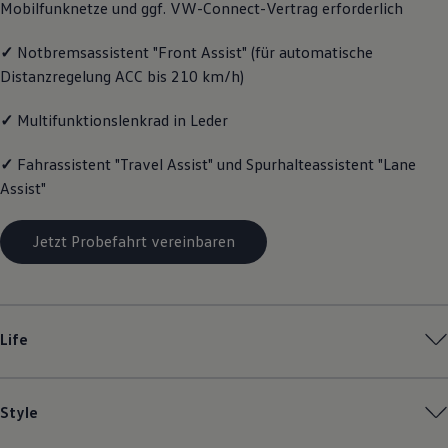
Mobilfunknetze und ggf. VW
-
Connect
-Vertrag erforderlich
Magazin
Lifestyle
✓
Notbremsassistent "Front Assist" (für automatische
Transport
Familie
Distanzregelung ACC bis 210 km/h)
Elektromobilität
Volkswagen R
✓
Multifunktionslenkrad in Leder
Pannen- und Unfallhilfe
Volkswagen Kundenbetreuung
✓
Fahrassistent "Travel Assist" und Spurhalteassistent "Lane
Assist"
Jetzt Probefahrt vereinbaren
Life
Style