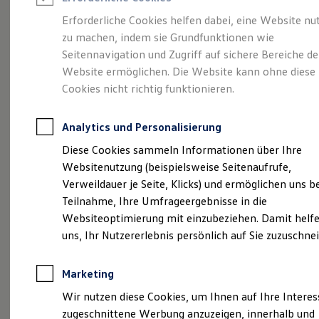
Reifenpakete
Leasing
Erforderliche Cookies helfen dabei, eine Website nu
Leasing-Angebote
zu machen, indem sie Grundfunktionen wie
Abenteuer Leben.
Der
Gebrauchtwagen Leasing
Seitennavigation und Zugriff auf sichere Bereiche de
Junge Gebrauchtwagen-Leasing
Elektroauto Leasing
Website ermöglichen. Die Website kann ohne diese
Tiguan.
Kleinwagen-Leasing
Cookies nicht richtig funktionieren.
Leasing ohne Anzahlung
Finanzierung
Autokredit mit Schlussrate
Analytics und Personalisierung
Versicherungen und Garantien
Kfz-Versicherung
Diese Cookies sammeln Informationen über Ihre
Restschuldversicherungen
Websitenutzung (beispielsweise Seitenaufrufe,
Garantien
Verweildauer je Seite, Klicks) und ermöglichen uns b
Wartungsverträge
Geschäftskunden
Teilnahme, Ihre Umfrageergebnisse in die
Professional Class bei Volkswagen
Websiteoptimierung mit einzubeziehen. Damit helfe
Großkunden
uns, Ihr Nutzererlebnis persönlich auf Sie zuzuschne
Behörden
Direktkunden
(
Impressum & Rechtliches
)
Sonderfahrzeuge
Marketing
Anpfiff zum Gewinn
Elektromobilität
Wir nutzen diese Cookies, um Ihnen auf Ihre Intere
Elektroautos
zugeschnittene Werbung anzuzeigen, innerhalb und
ID. Tutorials