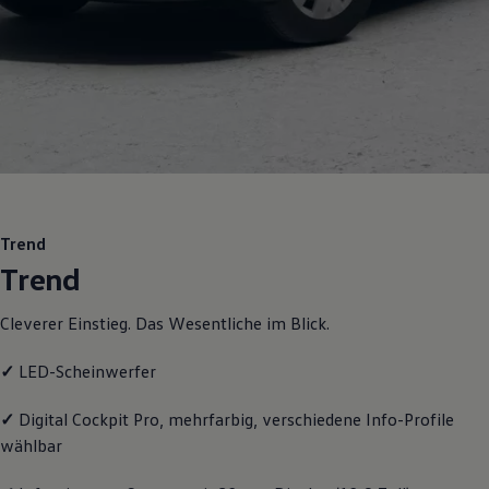
Motorenöl und Flüssigkeiten
Räder und Reifen
Pannen- und Unfallhilfe
Economy Service
Volkswagen Teile
Zubehör
Modellspezifisches Zubehör
Schutz und Pflege
Transport
Entertainment und Elektronik
Individualisieren
Wallbox und Ladekabel
Trend
Digitale Extras
Trend
Dienste für Ihr Modell finden
Volkswagen Apps, Login und Shop
Handy und Fahrzeug verbinden
Cleverer Einstieg. Das Wesentliche im Blick.
Updates für Software, Karten und Radio
Über Ihr Auto
Vorgängermodelle
✓
LED-Scheinwerfer
Kundeninformationen
Volkswagen Kundenbetreuung
✓
Digital Cockpit Pro, mehrfarbig, verschiedene Info-Profile
Warn- und Kontrollleuchten
wählbar
Assistenzsysteme
Digitale Betriebsanleitung
Live Beratung