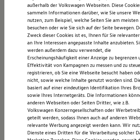
Elektrofahrzeugkonzepte
außerhalb der Volkswagen Webseiten. Diese Cookie
ID. EVERY1
sammeln Informationen darüber, wie Sie unsere We
Probefahrt vereinbaren
Reichweite
nutzen, zum Beispiel, welche Seiten Sie am meisten
Reichweite der ID. Modelle
Reichweite im Winter
besuchen oder wie Sie sich auf der Seite bewegen. D
Rekuperation
Zweck dieser Cookies ist es, Ihnen für Sie relevante
Laden
an Ihre Interessen angepasste Inhalte anzubieten. S
Laden unterwegs
Fahrzeugangebot anfordern
Laden Zuhause
werden außerdem dazu verwendet, die
Ladestationen finden
Erscheinungshäufigkeit einer Anzeige zu begrenzen 
Ladezeitensimulator
Effektivität von Kampagnen zu messen und zu steue
Batterie
Sicherheit
registrieren, ob Sie eine Webseite besucht haben od
Garantie und Lebensdauer
nicht, sowie welche Inhalte genutzt worden sind. Di
Nachhaltigkeit
Servicetermin buchen
basiert auf einer eindeutigen Identifikation Ihres B
Technologie
Kosten und Kauf
sowie Ihres Internetgeräts. Die Informationen kön
Verbrauchskosten
anderen Webseiten oder Seiten Dritter, wie z.B.
Kaufoptionen
Volkswagen Konzerngesellschaften oder Werbetrei
E-Auto-Förderung
Software und Konnektivität
Serviceanfrage stellen
geteilt werden, sodass Ihnen auch auf anderen Web
Die ID. Software 6
relevante Werbung angezeigt werden kann. Wir nut
ID. Software Versionen und Updates
Dienste eines Dritten für die Verarbeitung solcher D
Digitale Extras
Schnittstellen zu Ihrem ID.