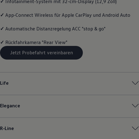
✓
Infotainment-System mit 32-cm-Display (12,9 Zoll)
Magazin
Lifestyle
✓
App‑Connect
Wireless für Apple
CarPlay
und
Android
Auto
Transport
Familie
Elektromobilität
✓
Automatische Distanzregelung ACC "stop & go"
Volkswagen R
Pannen- und Unfallhilfe
✓
Rückfahrkamera "Rear View"
Volkswagen Kundenbetreuung
Jetzt Probefahrt vereinbaren
Life
Elegance
R‑Line