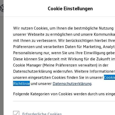
Modelle und Konfigurator
Cookie Einstellungen
Konfigurator
Modelle vergleichen
Konfiguration laden
Zum
Zum
Autosuche
Wir nutzen Cookies, um Ihnen die bestmögliche Nutzung
Hauptinhalt
Footer
Elektroautos
springen
springen
unserer Webseite zu ermöglichen und unsere Kommunika
ENERGY Sondermodelle
Nutzfahrzeuge
mit Ihnen zu verbessern. Wir berücksichtigen hierbei Ihr
SUV und CUV
Präferenzen und verarbeiten Daten für Marketing, Analyt
Familienautos
Personalisierung nur, wenn Sie uns Ihre Einwilligung gebe
Kombis
Kompaktwagen
Diese können Sie jederzeit mit Wirkung für die Zukunft i
Sportwagen
Cookie Manager (Meine Präferenzen verwalten) in der
Schnell verfügbare Fahrzeuge
Angebote und Produkte
Datenschutzerklärung widerrufen. Weitere Informatione
Aktuelle Angebote
unseren eingesetzten Cookies finden Sie in unserer
Cooki
E-Auto-Förderung
Richtlinie
und unserer
Datenschutzerklärung
.
Volkswagen Marktplatz
Die ENERGY Sondermodelle
Folgende Kategorien von Cookies werden durch uns einge
Junge Gebrauchtwagen und Gebrauchtwagen
Volkswagen Zertifizierte Gebrauchtwagen
Elektromobilität bei Gebrauchtwagen
Zubehör- und Serviceangebote
Saisonangebote
Erforderliche Cookies