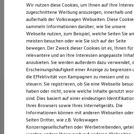
Samstag
09:00
-
13:00
Uhr
Elektrofahrzeugkonzepte
Wir nutzen diese Cookies, um Ihnen auf Ihre Intere
ID. EVERY1
Sonntag
Geschlossen
zugeschnittene Werbung anzuzeigen, innerhalb und
Reichweite
außerhalb der Volkswagen Webseiten. Diese Cookie
Reichweite der ID. Modelle
witten@wh-autozentrum.de
Reichweite im Winter
sammeln Informationen darüber, wie Sie unsere
Rekuperation
Webseite nutzen, zum Beispiel, welche Seiten Sie a
Laden
+49 2302 960650
meisten besuchen oder wie Sie sich auf der Seite
Laden unterwegs
Laden Zuhause
bewegen. Der Zweck dieser Cookies ist es, Ihnen für
Ladestationen finden
relevantere und an Ihre Interessen angepasste Inhal
Ansprechpartner
Ladezeitensimulator
anzubieten. Sie werden außerdem dazu verwendet, d
Batterie
Sicherheit
Erscheinungshäufigkeit einer Anzeige zu begrenzen 
Garantie und Lebensdauer
die Effektivität von Kampagnen zu messen und zu
Nachhaltigkeit
steuern. Sie registrieren, ob Sie eine Webseite besuc
Technologie
Kosten und Kauf
haben oder nicht, sowie welche Inhalte genutzt wo
Verbrauchskosten
sind. Dies basiert auf einer eindeutigen Identifikatio
Wie können wir
Kaufoptionen
Ihres Browsers sowie Ihres Internetgeräts. Die
E-Auto-Förderung
Software und Konnektivität
Informationen können mit anderen Webseiten oder
Ihnen weiterhelfen?
Die ID. Software 6
Seiten Dritter, wie z.B. Volkswagen
ID. Software Versionen und Updates
Konzerngesellschaften oder Werbetreibenden, getei
Digitale Extras
Schnittstellen zu Ihrem ID.