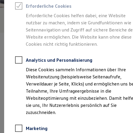
Reifenpakete
Erforderliche Cookies
Leasing
Leasing-Angebote
Erforderliche Cookies helfen dabei, eine Website
Gebrauchtwagen Leasing
nutzbar zu machen, indem sie Grundfunktionen wie
Junge Gebrauchtwagen-Leasing
Elektroauto Leasing
Seitennavigation und Zugriff auf sichere Bereiche de
Kleinwagen-Leasing
Website ermöglichen. Die Website kann ohne diese
Leasing ohne Anzahlung
Cookies nicht richtig funktionieren.
Finanzierung
Autokredit mit Schlussrate
Versicherungen und Garantien
Analytics und Personalisierung
Kfz-Versicherung
Verantwortlich für die Inhalte auf dieser Seite ist die WH
Restschuldversicherungen
Diese Cookies sammeln Informationen über Ihre
Autozentrum Witten/Hattingen GmbH
(
Impressum & Rechtliches
)
Garantien
Websitenutzung (beispielsweise Seitenaufrufe,
Wartungsverträge
Geschäftskunden
Verweildauer je Seite, Klicks) und ermöglichen uns b
Professional Class bei Volkswagen
Unsere 
Teilnahme, Ihre Umfrageergebnisse in die
Großkunden
Websiteoptimierung mit einzubeziehen. Damit helf
Behörden
Direktkunden
sie uns, Ihr Nutzererlebnis persönlich auf Sie
Sonderfahrzeuge
Dortmunder Straße 101, 58453 Witten
zuzuschneiden.
Anpfiff zum Gewinn
Elektromobilität
Montag
-
Freitag
06:45
-
18:00
Uhr
Elektroautos
Marketing
ID. Tutorials