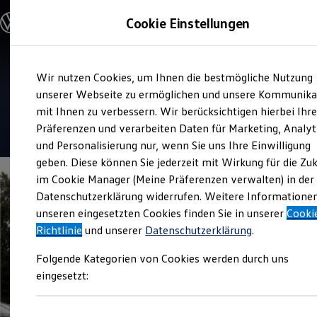
Modelle und Konfigurator
Cookie Einstellungen
Konfigurator
Modelle vergleichen
Konfiguration laden
Zum
Zum
Autosuche
Verkauf und Service
Wir nutzen Cookies, um Ihnen die bestmögliche Nutzung
Hauptinhalt
Footer
Elektroautos
WH Autozentrum Witten
springen
springen
unserer Webseite zu ermöglichen und unsere Kommunika
ENERGY Sondermodelle
Nutzfahrzeuge
mit Ihnen zu verbessern. Wir berücksichtigen hierbei Ihr
SUV und CUV
4.7
|
535 Bewertungen
Präferenzen und verarbeiten Daten für Marketing, Analyt
Familienautos
und Personalisierung nur, wenn Sie uns Ihre Einwilligung
Kombis
Kompaktwagen
geben. Diese können Sie jederzeit mit Wirkung für die Zu
Sportwagen
im Cookie Manager (Meine Präferenzen verwalten) in der
Schnell verfügbare Fahrzeuge
Angebote und Produkte
Datenschutzerklärung widerrufen. Weitere Informatione
Aktuelle Angebote
unseren eingesetzten Cookies finden Sie in unserer
Cooki
E-Auto-Förderung
Richtlinie
und unserer
Datenschutzerklärung
.
Volkswagen Marktplatz
Die ENERGY Sondermodelle
Folgende Kategorien von Cookies werden durch uns
Junge Gebrauchtwagen und Gebrauchtwagen
Volkswagen Zertifizierte Gebrauchtwagen
eingesetzt:
Elektromobilität bei Gebrauchtwagen
Zubehör- und Serviceangebote
Saisonangebote