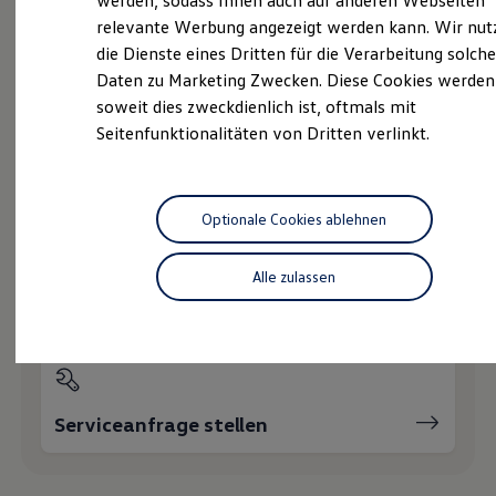
werden, sodass Ihnen auch auf anderen Webseiten
Hybridautos
relevante Werbung angezeigt werden kann. Wir nut
Marke und Erlebnis
die Dienste eines Dritten für die Verarbeitung solche
Volkswagen R und R Experience
Probefahrt vereinbaren
R-Modelle
Daten zu Marketing Zwecken. Diese Cookies werden
R Experience
soweit dies zweckdienlich ist, oftmals mit
Driving Experience
Seitenfunktionalitäten von Dritten verlinkt.
Volkswagen entdecken
Werkbesichtigung
Factory visit
Fahrzeugangebot anfordern
Lifestyle Shop
T-Roc Kollektion
Optionale Cookies ablehnen
Golf Kollektion
ID. Kollektion
Volkswagen Kollektion
Alle zulassen
R-Kollektion
Servicetermin buchen
GTI Kollektion
Fußball Drop
we drive football
#wedriveproud
Besitzer und Service
myVolkswagen
Serviceanfrage stellen
Software Updates
Service und Ersatzteile
Inspektion und HU/AU
Reparaturen und Checks