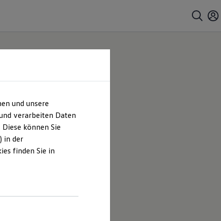
hen und unsere
 und verarbeiten Daten
. Diese können Sie
 in der
es finden Sie in