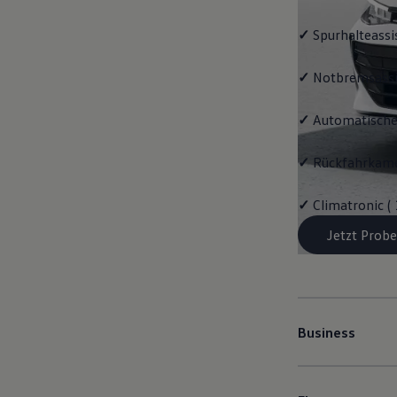
✓
Spurhalteassi
✓
Notbremsassi
✓
Automatische
✓
Rückfahrkame
✓
Climatronic (
Jetzt Probe
Business