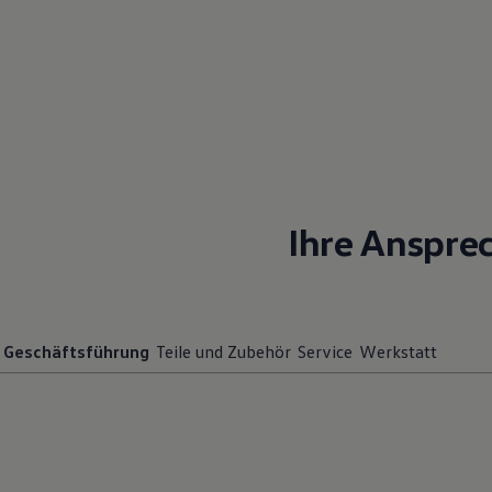
Motorenöl und Flüssigkeiten
Räder und Reifen
Pannen- und Unfallhilfe
Economy Service
Volkswagen Teile
Zubehör
Modellspezifisches Zubehör
Schutz und Pflege
Transport
Entertainment und Elektronik
Individualisieren
Ihre Anspre
Wallbox und Ladekabel
Digitale Extras
Dienste für Ihr Modell finden
Volkswagen Apps, Login und Shop
Handy und Fahrzeug verbinden
Updates für Software, Karten und Radio
Geschäftsführung
Teile und Zubehör
Service
Werkstatt
Über Ihr Auto
Vorgängermodelle
Kundeninformationen
Volkswagen Kundenbetreuung
Warn- und Kontrollleuchten
Assistenzsysteme
Digitale Betriebsanleitung
Live Beratung