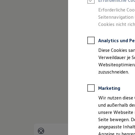
Erforderliche Co
Reifenpakete
Leasing
Erforderliche Coo
Leasing-Angebote
Seitennavigation 
Gebrauchtwagen Leasing
Cookies nicht rich
Junge Gebrauchtwagen-Leasing
Elektroauto Leasing
(
Impressum & Re
Kleinwagen-Leasing
Analytics und Pe
Leasing ohne Anzahlung
Finanzierung
Diese Cookies sa
Autokredit mit Schlussrate
Versicherungen und Garantien
Verweildauer je S
Kfz-Versicherung
Websiteoptimierun
Restschuldversicherungen
zuzuschneiden.
Garantien
Wartungsverträge
Geschäftskunden
Marketing
Professional Class bei Volkswagen
Großkunden
Wir nutzen diese 
Behörden
und außerhalb de
Direktkunden
Sonderfahrzeuge
unsere Webseite n
Anpfiff zum Gewinn
Seite bewegen. De
Elektromobilität
angepasste Inhalt
Elektroautos
ID. Tutorials
Anzeige zu begren