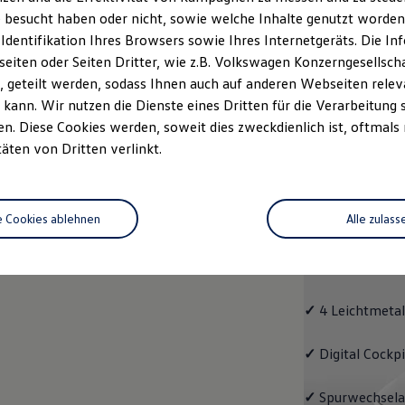
 besucht haben oder nicht, sowie welche Inhalte genutzt worden s
rzeugangebot
Servicetermin buchen
rdern
 Identifikation Ihres Browsers sowie Ihres Internetgeräts. Die 
iten oder Seiten Dritter, wie z.B. Volkswagen Konzerngesellsch
 geteilt werden, sodass Ihnen auch auf anderen Webseiten rel
kann. Wir nutzen die Dienste eines Dritten für die Verarbeitung 
. Diese Cookies werden, soweit dies zweckdienlich ist, oftmals
Passat
täten von Dritten verlinkt.
Passat
e Cookies ablehnen
Alle zulass
Bereits die Gru
modernen Assis
und LED-Rückle
✓
4 Leichtmetal
✓
Digital Cockp
✓
Spurwechselas