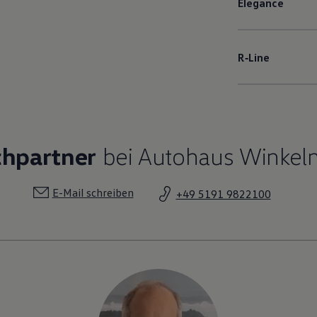
Elegance
R‑Line
chpartner
bei Autohaus Winkel
E-Mail schreiben
+49 5191 9822100