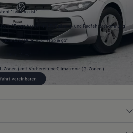
stent "Lane Assist"
stent "Front Assist" mit Fußgänger- und Radfahrererkennung
 Distanzregelung ACC "stop & go"
ra "Rear View"
 1-Zonen ) mit Vorbereitung Climatronic ( 2-Zonen )
fahrt vereinbaren