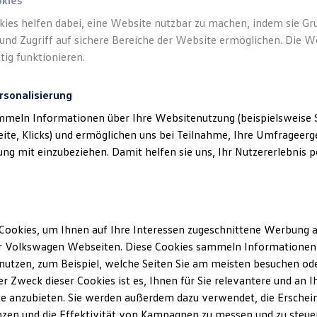
okies
kies helfen dabei, eine Website nutzbar zu machen, indem sie G
und Zugriff auf sichere Bereiche der Website ermöglichen. Die W
tig funktionieren.
chtliches
)
rsonalisierung
mmeln Informationen über Ihre Websitenutzung (beispielsweise S
eite, Klicks) und ermöglichen uns bei Teilnahme, Ihre Umfrageerge
g mit einzubeziehen. Damit helfen sie uns, Ihr Nutzererlebnis pe
Cookies, um Ihnen auf Ihre Interessen zugeschnittene Werbung a
r Volkswagen Webseiten. Diese Cookies sammeln Informationen 
utzen, zum Beispiel, welche Seiten Sie am meisten besuchen oder
r Zweck dieser Cookies ist es, Ihnen für Sie relevantere und an I
e anzubieten. Sie werden außerdem dazu verwendet, die Erschein
zen und die Effektivität von Kampagnen zu messen und zu steuern