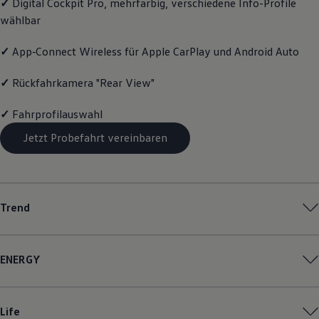
✓
Digital Cockpit Pro, mehrfarbig, verschiedene Info-Profile
Magazin
wählbar
Lifestyle
Transport
Familie
✓
App‑Connect
Wireless für Apple
CarPlay
und
Android
Auto
Elektromobilität
Volkswagen R
✓
Rückfahrkamera "Rear View"
Pannen- und Unfallhilfe
Volkswagen Kundenbetreuung
✓
Fahrprofilauswahl
Jetzt Probefahrt vereinbaren
Trend
ENERGY
Life