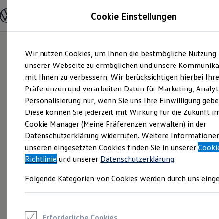
Modelle und Konfigurator
Cookie Einstellungen
Konfigurator
Modelle vergleichen
Konfiguration laden
Zum
Zum
Autosuche
Wir nutzen Cookies, um Ihnen die bestmögliche Nutzung
Hauptinhalt
Footer
Elektroautos
springen
springen
unserer Webseite zu ermöglichen und unsere Kommunika
ENERGY Sondermodelle
Nutzfahrzeuge
mit Ihnen zu verbessern. Wir berücksichtigen hierbei Ihr
SUV und CUV
Präferenzen und verarbeiten Daten für Marketing, Analyt
Familienautos
Personalisierung nur, wenn Sie uns Ihre Einwilligung gebe
Kombis
Kompaktwagen
Diese können Sie jederzeit mit Wirkung für die Zukunft i
Sportwagen
Cookie Manager (Meine Präferenzen verwalten) in der
Schnell verfügbare Fahrzeuge
Angebote und Produkte
Datenschutzerklärung widerrufen. Weitere Informatione
Aktuelle Angebote
unseren eingesetzten Cookies finden Sie in unserer
Cooki
E-Auto-Förderung
Richtlinie
und unserer
Datenschutzerklärung
.
Volkswagen Marktplatz
Die ENERGY Sondermodelle
Folgende Kategorien von Cookies werden durch uns einge
Junge Gebrauchtwagen und Gebrauchtwagen
Volkswagen Zertifizierte Gebrauchtwagen
Elektromobilität bei Gebrauchtwagen
Zubehör- und Serviceangebote
Saisonangebote
Erforderliche Cookies