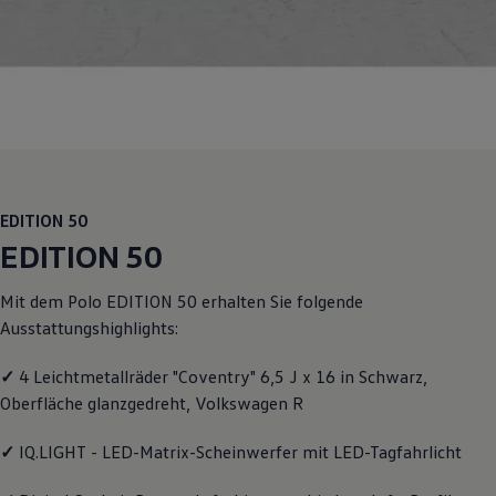
Motorenöl und Flüssigkeiten
Räder und Reifen
Pannen- und Unfallhilfe
Economy Service
Volkswagen Teile
Zubehör
Modellspezifisches Zubehör
Schutz und Pflege
Transport
Entertainment und Elektronik
Individualisieren
EDITION 50
Wallbox und Ladekabel
EDITION 50
Digitale Extras
Dienste für Ihr Modell finden
Volkswagen Apps, Login und Shop
Mit dem
Polo
EDITION 50 erhalten Sie folgende
Handy und Fahrzeug verbinden
Ausstattungshighlights:
Updates für Software, Karten und Radio
Über Ihr Auto
Vorgängermodelle
✓
4 Leichtmetallräder "Coventry" 6,5 J x 16 in Schwarz,
Kundeninformationen
Oberfläche glanzgedreht,
Volkswagen
R
Volkswagen Kundenbetreuung
Warn- und Kontrollleuchten
✓
IQ.LIGHT - LED-Matrix-Scheinwerfer mit LED-Tagfahrlicht
Assistenzsysteme
Digitale Betriebsanleitung
Live Beratung