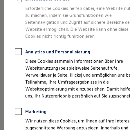
Reifenpakete
Leasing
Erforderliche Cookies helfen dabei, eine Website nu
Leasing-Angebote
zu machen, indem sie Grundfunktionen wie
Ganz schön groß.
Der
Gebrauchtwagen Leasing
Seitennavigation und Zugriff auf sichere Bereiche de
Junge Gebrauchtwagen-Leasing
Elektroauto Leasing
Website ermöglichen. Die Website kann ohne diese
Polo.
Kleinwagen-Leasing
Cookies nicht richtig funktionieren.
Leasing ohne Anzahlung
Finanzierung
Autokredit mit Schlussrate
Analytics und Personalisierung
Versicherungen und Garantien
Kfz-Versicherung
Diese Cookies sammeln Informationen über Ihre
Restschuldversicherungen
Websitenutzung (beispielsweise Seitenaufrufe,
Garantien
Verweildauer je Seite, Klicks) und ermöglichen uns b
Wartungsverträge
Geschäftskunden
Teilnahme, Ihre Umfrageergebnisse in die
Professional Class bei Volkswagen
Websiteoptimierung mit einzubeziehen. Damit helfe
Großkunden
uns, Ihr Nutzererlebnis persönlich auf Sie zuzuschne
Behörden
(
Impressum & Rechtliches
)
Direktkunden
Sonderfahrzeuge
Marketing
Anpfiff zum Gewinn
Elektromobilität
Wir nutzen diese Cookies, um Ihnen auf Ihre Intere
Elektroautos
zugeschnittene Werbung anzuzeigen, innerhalb und
ID. Tutorials