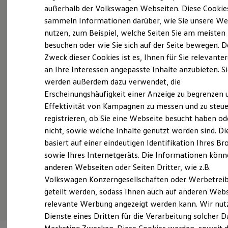
Elektrofahrzeugkonzepte
außerhalb der Volkswagen Webseiten. Diese Cookie
Probefahrt vereinbaren
ID. EVERY1
sammeln Informationen darüber, wie Sie unsere We
Reichweite
nutzen, zum Beispiel, welche Seiten Sie am meisten
Reichweite der ID. Modelle
Reichweite im Winter
besuchen oder wie Sie sich auf der Seite bewegen. D
Rekuperation
Zweck dieser Cookies ist es, Ihnen für Sie relevante
Laden
Fahrzeugangebot anfordern
an Ihre Interessen angepasste Inhalte anzubieten. S
Laden unterwegs
Laden Zuhause
werden außerdem dazu verwendet, die
Ladestationen finden
Erscheinungshäufigkeit einer Anzeige zu begrenzen 
Ladezeitensimulator
Effektivität von Kampagnen zu messen und zu steue
Batterie
Sicherheit
registrieren, ob Sie eine Webseite besucht haben od
Servicetermin buchen
Garantie und Lebensdauer
nicht, sowie welche Inhalte genutzt worden sind. Di
Nachhaltigkeit
basiert auf einer eindeutigen Identifikation Ihres B
Technologie
Kosten und Kauf
sowie Ihres Internetgeräts. Die Informationen kön
Verbrauchskosten
anderen Webseiten oder Seiten Dritter, wie z.B.
Kaufoptionen
Serviceanfrage stellen
Volkswagen Konzerngesellschaften oder Werbetrei
E-Auto-Förderung
Software und Konnektivität
geteilt werden, sodass Ihnen auch auf anderen Web
Die ID. Software 6
relevante Werbung angezeigt werden kann. Wir nut
ID. Software Versionen und Updates
Dienste eines Dritten für die Verarbeitung solcher D
Digitale Extras
Schnittstellen zu Ihrem ID.