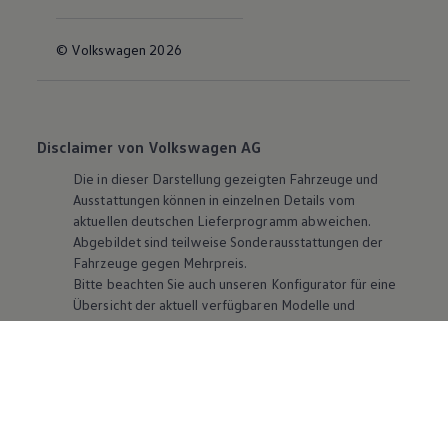
© Volkswagen 2026
Disclaimer von Volkswagen AG
Die in dieser Darstellung gezeigten Fahrzeuge und
Ausstattungen können in einzelnen Details vom
aktuellen deutschen Lieferprogramm abweichen.
Abgebildet sind teilweise Sonderausstattungen der
Fahrzeuge gegen Mehrpreis.
Bitte beachten Sie auch unseren Konfigurator für eine
Übersicht der aktuell verfügbaren Modelle und
Ausstattungen.
Die angegebenen Verbrauchs- und Emissionswerte
beziehen sich nicht auf ein einzelnes Fahrzeug und sind
nicht Bestandteil des Angebots, sondern dienen allein
Vergleichszwecken zwischen den verschiedenen
Fahrzeugtypen. Zusatzausstattungen und
Zubehör