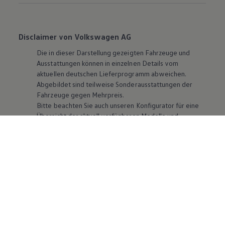
Disclaimer von Volkswagen AG
Die in dieser Darstellung gezeigten Fahrzeuge und
Ausstattungen können in einzelnen Details vom
aktuellen deutschen Lieferprogramm abweichen.
Abgebildet sind teilweise Sonderausstattungen der
Fahrzeuge gegen Mehrpreis.
Bitte beachten Sie auch unseren Konfigurator für eine
Übersicht der aktuell verfügbaren Modelle und
Ausstattungen.
Die angegebenen Verbrauchs- und Emissionswerte
beziehen sich nicht auf ein einzelnes Fahrzeug und sind
nicht Bestandteil des Angebots, sondern dienen allein
Vergleichszwecken zwischen den verschiedenen
Fahrzeugtypen. Zusatzausstattungen und
Zubehör
(Anbauteile, Reifenformat usw.) können relevante
Fahrzeugparameter, wie
z. B.
Gewicht, Rollwiderstand
und Aerodynamik verändern und neben Witterungs-