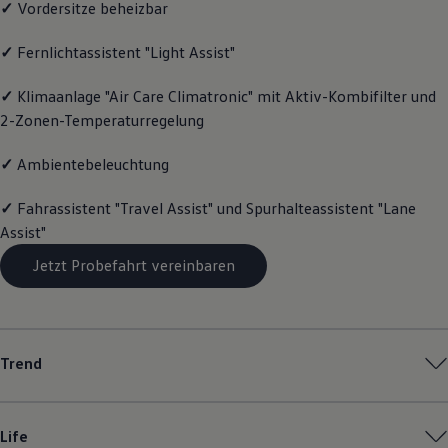
✓
Vordersitze beheizbar
Magazin
Lifestyle
✓
Fernlichtassistent "Light Assist"
Transport
Familie
Elektromobilität
✓
Klimaanlage "Air Care Climatronic" mit Aktiv-Kombifilter und
Volkswagen R
2-Zonen-Temperaturregelung
Pannen- und Unfallhilfe
Volkswagen Kundenbetreuung
✓
Ambientebeleuchtung
✓
Fahrassistent "Travel Assist" und Spurhalteassistent "Lane
Assist"
Jetzt Probefahrt vereinbaren
Trend
Life