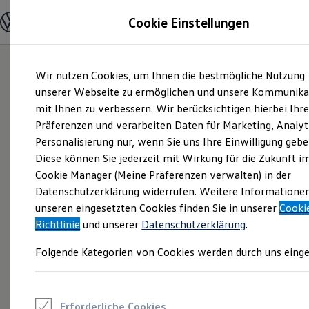
Modelle und Konfigurator
Cookie Einstellungen
Konfigurator
Modelle vergleichen
Konfiguration laden
Zum
Zum
Autosuche
Wir nutzen Cookies, um Ihnen die bestmögliche Nutzung
Hauptinhalt
Footer
Elektroautos
springen
springen
unserer Webseite zu ermöglichen und unsere Kommunika
ENERGY Sondermodelle
Nutzfahrzeuge
mit Ihnen zu verbessern. Wir berücksichtigen hierbei Ihr
SUV und CUV
Präferenzen und verarbeiten Daten für Marketing, Analyt
Familienautos
Personalisierung nur, wenn Sie uns Ihre Einwilligung gebe
Kombis
Kompaktwagen
Diese können Sie jederzeit mit Wirkung für die Zukunft i
Sportwagen
Cookie Manager (Meine Präferenzen verwalten) in der
Schnell verfügbare Fahrzeuge
Angebote und Produkte
Datenschutzerklärung widerrufen. Weitere Informatione
Aktuelle Angebote
unseren eingesetzten Cookies finden Sie in unserer
Cooki
E-Auto-Förderung
Richtlinie
und unserer
Datenschutzerklärung
.
Volkswagen Marktplatz
Die ENERGY Sondermodelle
Folgende Kategorien von Cookies werden durch uns einge
Junge Gebrauchtwagen und Gebrauchtwagen
Volkswagen Zertifizierte Gebrauchtwagen
Elektromobilität bei Gebrauchtwagen
Zubehör- und Serviceangebote
Saisonangebote
Erforderliche Cookies