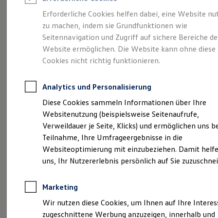
Reifenpakete
Leasing
Erforderliche Cookies helfen dabei, eine Website nu
Leasing-Angebote
zu machen, indem sie Grundfunktionen wie
Kompakt.
Gebrauchtwagen Leasing
Seitennavigation und Zugriff auf sichere Bereiche de
Junge Gebrauchtwagen-Leasing
Elektroauto Leasing
Website ermöglichen. Die Website kann ohne diese
Charismatisch. Coupé.
Kleinwagen-Leasing
Cookies nicht richtig funktionieren.
Leasing ohne Anzahlung
Der Taigo.
Finanzierung
Autokredit mit Schlussrate
Analytics und Personalisierung
Versicherungen und Garantien
Kfz-Versicherung
Diese Cookies sammeln Informationen über Ihre
Restschuldversicherungen
Websitenutzung (beispielsweise Seitenaufrufe,
Garantien
Verweildauer je Seite, Klicks) und ermöglichen uns b
Wartungsverträge
Geschäftskunden
Teilnahme, Ihre Umfrageergebnisse in die
Professional Class bei Volkswagen
Websiteoptimierung mit einzubeziehen. Damit helfe
Großkunden
uns, Ihr Nutzererlebnis persönlich auf Sie zuzuschne
Behörden
Direktkunden
Sonderfahrzeuge
Marketing
Anpfiff zum Gewinn
(
Impressum & Rechtliches
)
Elektromobilität
Wir nutzen diese Cookies, um Ihnen auf Ihre Intere
Elektroautos
zugeschnittene Werbung anzuzeigen, innerhalb und
ID. Tutorials