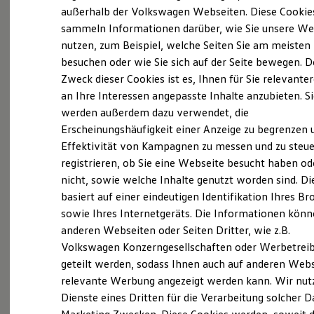
Elektrofahrzeugkonzepte
außerhalb der Volkswagen Webseiten. Diese Cookie
ID. EVERY1
sammeln Informationen darüber, wie Sie unsere We
Reichweite
nutzen, zum Beispiel, welche Seiten Sie am meisten
Reichweite der ID. Modelle
Probefahrt vereinbaren
Reichweite im Winter
besuchen oder wie Sie sich auf der Seite bewegen. D
Rekuperation
Zweck dieser Cookies ist es, Ihnen für Sie relevante
Laden
an Ihre Interessen angepasste Inhalte anzubieten. S
Laden unterwegs
Laden Zuhause
werden außerdem dazu verwendet, die
Ladestationen finden
Fahrzeugangebot anfordern
Erscheinungshäufigkeit einer Anzeige zu begrenzen 
Ladezeitensimulator
Effektivität von Kampagnen zu messen und zu steue
Batterie
Sicherheit
registrieren, ob Sie eine Webseite besucht haben od
Garantie und Lebensdauer
nicht, sowie welche Inhalte genutzt worden sind. Di
Nachhaltigkeit
basiert auf einer eindeutigen Identifikation Ihres B
Technologie
Servicetermin buchen
Kosten und Kauf
sowie Ihres Internetgeräts. Die Informationen kön
Verbrauchskosten
anderen Webseiten oder Seiten Dritter, wie z.B.
Kaufoptionen
Volkswagen Konzerngesellschaften oder Werbetrei
E-Auto-Förderung
Software und Konnektivität
geteilt werden, sodass Ihnen auch auf anderen Web
Die ID. Software 6
Serviceanfrage stellen
relevante Werbung angezeigt werden kann. Wir nut
ID. Software Versionen und Updates
Dienste eines Dritten für die Verarbeitung solcher D
Digitale Extras
Schnittstellen zu Ihrem ID.