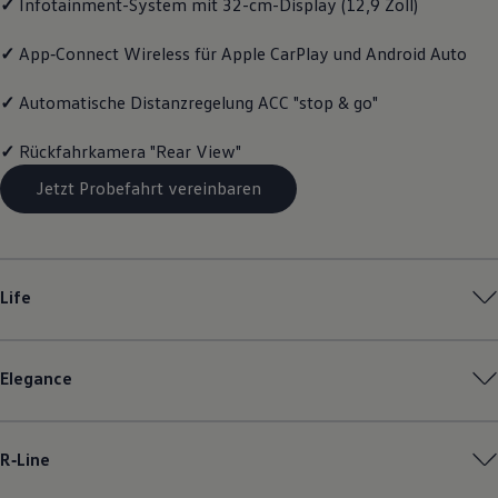
✓
Infotainment-System mit 32-cm-Display (12,9 Zoll)
Magazin
Lifestyle
✓
App‑Connect
Wireless für Apple
CarPlay
und
Android
Auto
Transport
Familie
Elektromobilität
✓
Automatische Distanzregelung ACC "stop & go"
Volkswagen R
Pannen- und Unfallhilfe
✓
Rückfahrkamera "Rear View"
Volkswagen Kundenbetreuung
Jetzt Probefahrt vereinbaren
Life
Elegance
R‑Line