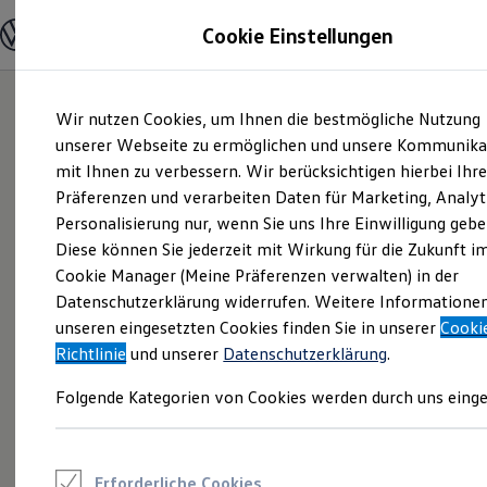
Modelle und Konfigurator
Cookie Einstellungen
Konfigurator
Modelle vergleichen
Konfiguration laden
Zum
Zum
Autosuche
Wir nutzen Cookies, um Ihnen die bestmögliche Nutzung
Hauptinhalt
Footer
Elektroautos
springen
springen
unserer Webseite zu ermöglichen und unsere Kommunika
ENERGY Sondermodelle
Nutzfahrzeuge
mit Ihnen zu verbessern. Wir berücksichtigen hierbei Ihr
SUV und CUV
Präferenzen und verarbeiten Daten für Marketing, Analyt
Familienautos
Personalisierung nur, wenn Sie uns Ihre Einwilligung gebe
Kombis
Kompaktwagen
Diese können Sie jederzeit mit Wirkung für die Zukunft i
Sportwagen
Cookie Manager (Meine Präferenzen verwalten) in der
Schnell verfügbare Fahrzeuge
Angebote und Produkte
Datenschutzerklärung widerrufen. Weitere Informatione
Aktuelle Angebote
unseren eingesetzten Cookies finden Sie in unserer
Cooki
E-Auto-Förderung
Richtlinie
und unserer
Datenschutzerklärung
.
Volkswagen Marktplatz
Die ENERGY Sondermodelle
Folgende Kategorien von Cookies werden durch uns einge
Junge Gebrauchtwagen und Gebrauchtwagen
Volkswagen Zertifizierte Gebrauchtwagen
Elektromobilität bei Gebrauchtwagen
Zubehör- und Serviceangebote
Saisonangebote
Erforderliche Cookies