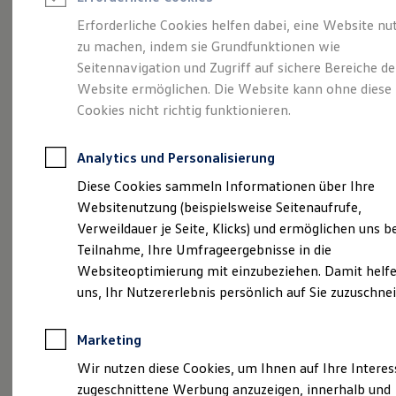
Reifenpakete
Leasing
Erforderliche Cookies helfen dabei, eine Website nu
Leasing-Angebote
zu machen, indem sie Grundfunktionen wie
Abenteuer Leben.
Der
Gebrauchtwagen Leasing
Seitennavigation und Zugriff auf sichere Bereiche de
Junge Gebrauchtwagen-Leasing
Elektroauto Leasing
Website ermöglichen. Die Website kann ohne diese
Tiguan.
Kleinwagen-Leasing
Cookies nicht richtig funktionieren.
Leasing ohne Anzahlung
Finanzierung
Autokredit mit Schlussrate
Analytics und Personalisierung
Versicherungen und Garantien
Kfz-Versicherung
Diese Cookies sammeln Informationen über Ihre
Restschuldversicherungen
Websitenutzung (beispielsweise Seitenaufrufe,
Garantien
Verweildauer je Seite, Klicks) und ermöglichen uns b
Wartungsverträge
Geschäftskunden
Teilnahme, Ihre Umfrageergebnisse in die
Professional Class bei Volkswagen
Websiteoptimierung mit einzubeziehen. Damit helfe
Großkunden
uns, Ihr Nutzererlebnis persönlich auf Sie zuzuschne
Behörden
Direktkunden
(
Impressum & Rechtliches
)
Sonderfahrzeuge
Marketing
Anpfiff zum Gewinn
Elektromobilität
Wir nutzen diese Cookies, um Ihnen auf Ihre Intere
Elektroautos
zugeschnittene Werbung anzuzeigen, innerhalb und
ID. Tutorials