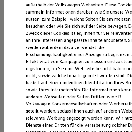
Elektrofahrzeugkonzepte
außerhalb der Volkswagen Webseiten. Diese Cookie
ID. EVERY1
sammeln Informationen darüber, wie Sie unsere We
Probefahrt vereinbaren
Reichweite
nutzen, zum Beispiel, welche Seiten Sie am meisten
Reichweite der ID. Modelle
Reichweite im Winter
besuchen oder wie Sie sich auf der Seite bewegen. D
Rekuperation
Zweck dieser Cookies ist es, Ihnen für Sie relevante
Laden
an Ihre Interessen angepasste Inhalte anzubieten. S
Laden unterwegs
Fahrzeugangebot anfordern
Laden Zuhause
werden außerdem dazu verwendet, die
Ladestationen finden
Erscheinungshäufigkeit einer Anzeige zu begrenzen 
Ladezeitensimulator
Effektivität von Kampagnen zu messen und zu steue
Batterie
Sicherheit
registrieren, ob Sie eine Webseite besucht haben od
Garantie und Lebensdauer
nicht, sowie welche Inhalte genutzt worden sind. Di
Nachhaltigkeit
Servicetermin buchen
basiert auf einer eindeutigen Identifikation Ihres B
Technologie
Kosten und Kauf
sowie Ihres Internetgeräts. Die Informationen kön
Verbrauchskosten
anderen Webseiten oder Seiten Dritter, wie z.B.
Kaufoptionen
Volkswagen Konzerngesellschaften oder Werbetrei
E-Auto-Förderung
Software und Konnektivität
Serviceanfrage stellen
geteilt werden, sodass Ihnen auch auf anderen Web
Die ID. Software 6
relevante Werbung angezeigt werden kann. Wir nut
ID. Software Versionen und Updates
Dienste eines Dritten für die Verarbeitung solcher D
Digitale Extras
Schnittstellen zu Ihrem ID.