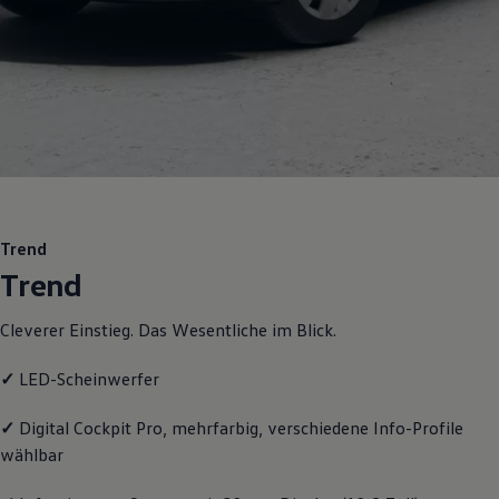
Motorenöl und Flüssigkeiten
Räder und Reifen
Pannen- und Unfallhilfe
Economy Service
Volkswagen Teile
Zubehör
Modellspezifisches Zubehör
Schutz und Pflege
Transport
Entertainment und Elektronik
Individualisieren
Wallbox und Ladekabel
Trend
Digitale Extras
Trend
Dienste für Ihr Modell finden
Volkswagen Apps, Login und Shop
Handy und Fahrzeug verbinden
Cleverer Einstieg. Das Wesentliche im Blick.
Updates für Software, Karten und Radio
Über Ihr Auto
Vorgängermodelle
✓
LED-Scheinwerfer
Kundeninformationen
Volkswagen Kundenbetreuung
✓
Digital Cockpit Pro, mehrfarbig, verschiedene Info-Profile
Warn- und Kontrollleuchten
wählbar
Assistenzsysteme
Digitale Betriebsanleitung
Live Beratung