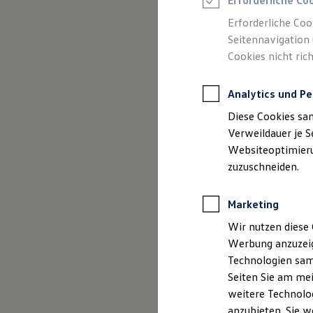
Erforderliche Co
Reifenpakete
Leasing
Erforderliche Coo
Leasing-Angebote
Seitennavigation 
Gebrauchtwagen Leasing
Cookies nicht rich
Junge Gebrauchtwagen-Leasing
Elektroauto Leasing
Kleinwagen-Leasing
Analytics und Pe
Leasing ohne Anzahlung
Finanzierung
Diese Cookies sa
Autokredit mit Schlussrate
Versicherungen und Garantien
Verweildauer je S
Kfz-Versicherung
Websiteoptimierun
Restschuldversicherungen
zuzuschneiden.
Garantien
Wartungsverträge
Geschäftskunden
Marketing
Professional Class bei Volkswagen
Großkunden
Wir nutzen diese 
Behörden
Werbung anzuzeig
Direktkunden
Sonderfahrzeuge
Technologien sam
Anpfiff zum Gewinn
Seiten Sie am mei
Elektromobilität
weitere Technolog
Elektroautos
ID. Tutorials
anzubieten. Sie w