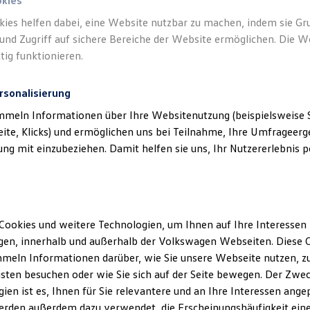
okies
kies helfen dabei, eine Website nutzbar zu machen, indem sie G
und Zugriff auf sichere Bereiche der Website ermöglichen. Die W
tig funktionieren.
rsonalisierung
mmeln Informationen über Ihre Websitenutzung (beispielsweise S
eite, Klicks) und ermöglichen uns bei Teilnahme, Ihre Umfrageerge
g mit einzubeziehen. Damit helfen sie uns, Ihr Nutzererlebnis pe
Cookies und weitere Technologien, um Ihnen auf Ihre Interessen
en, innerhalb und außerhalb der Volkswagen Webseiten. Diese C
meln Informationen darüber, wie Sie unsere Webseite nutzen, zu
sten besuchen oder wie Sie sich auf der Seite bewegen. Der Zwec
ien ist es, Ihnen für Sie relevantere und an Ihre Interessen ange
erden außerdem dazu verwendet, die Erscheinungshäufigkeit eine