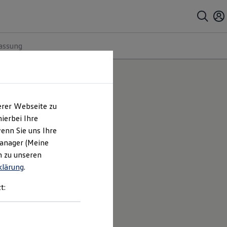
assung
erer Webseite zu
ierbei Ihre
enn Sie uns Ihre
Manager (Meine
n zu unseren
klärung
.
t: