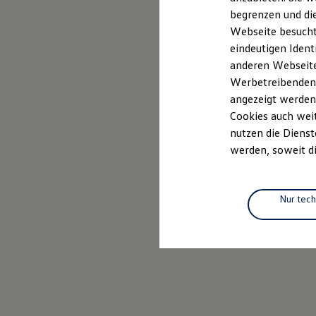
Elektrofahrzeugkonzepte
begrenzen und die
ID. EVERY1
Webseite besucht 
Reichweite
Reichweite der ID. Modelle
eindeutigen Ident
Reichweite im Winter
anderen Webseiten
Rekuperation
Werbetreibenden,
Laden
Laden unterwegs
angezeigt werden
Laden Zuhause
Cookies auch weit
Ladestationen finden
nutzen die Dienst
Ladezeitensimulator
Batterie
werden, soweit di
Sicherheit
Garantie und Lebensdauer
Nachhaltigkeit
Technologie
Nur tec
Kosten und Kauf
Verbrauchskosten
Kaufoptionen
E-Auto-Förderung
Software und Konnektivität
Die ID. Software 6
ID. Software Versionen und Updates
Digitale Extras
Schnittstellen zu Ihrem ID.