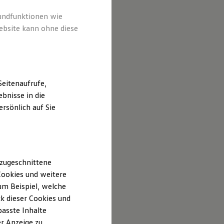
rundfunktionen wie
ebsite kann ohne diese
eitenaufrufe,
bnisse in die
rsönlich auf Sie
 zugeschnittene
ookies und weitere
m Beispiel, welche
k dieser Cookies und
passte Inhalte
r Anzeige zu