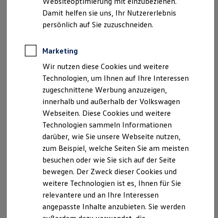
Websiteoptimierung mit einzubeziehen.
Elektrofahrzeugkonzepte
Damit helfen sie uns, Ihr Nutzererlebnis
ID. EVERY1
Reichweite
persönlich auf Sie zuzuschneiden.
Reichweite der ID. Modelle
Reichweite im Winter
Rekuperation
Marketing
Laden
Wir nutzen diese Cookies und weitere
Laden unterwegs
Laden Zuhause
Technologien, um Ihnen auf Ihre Interessen
Ladestationen finden
zugeschnittene Werbung anzuzeigen,
Ladezeitensimulator
innerhalb und außerhalb der Volkswagen
Batterie
Sicherheit
Webseiten. Diese Cookies und weitere
Garantie und Lebensdauer
Technologien sammeln Informationen
Nachhaltigkeit
darüber, wie Sie unsere Webseite nutzen,
Technologie
Kosten und Kauf
zum Beispiel, welche Seiten Sie am meisten
Verbrauchskosten
besuchen oder wie Sie sich auf der Seite
Kaufoptionen
bewegen. Der Zweck dieser Cookies und
E-Auto-Förderung
Software und Konnektivität
weitere Technologien ist es, Ihnen für Sie
, 1 von 3
, 2 von 3
, 3 von 3
Die ID. Software 6
relevantere und an Ihre Interessen
ID. Software Versionen und Updates
angepasste Inhalte anzubieten. Sie werden
Digitale Extras
Schnittstellen zu Ihrem ID.