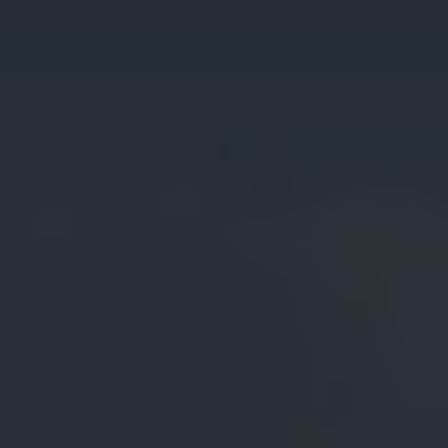
Magazin
Lifestyle
Transport
Familie
Elektromobilität
Volkswagen R
Pannen- und Unfallhilfe
Volkswagen Kundenbetreuung