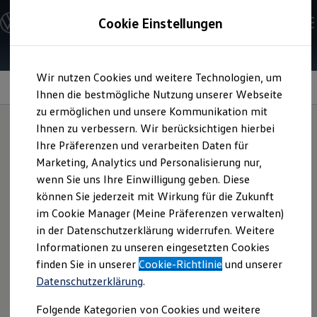
Modelle und Konfigurator
Cookie Einstellungen
Konfigurator
Modelle vergleichen
Konfiguration laden
Zum
Zum
Autosuche
Wir nutzen Cookies und weitere Technologien, um
Hauptinhalt
Footer
Elektroautos
Unisex Sweatshirt Dunkelblau
springen
springen
Ihnen die bestmögliche Nutzung unserer Webseite
ENERGY Sondermodelle
Nutzfahrzeuge
zu ermöglichen und unsere Kommunikation mit
SUV und CUV
Unisex
Ihnen zu verbessern. Wir berücksichtigen hierbei
Sweatshirt
Familienautos
Ihre Präferenzen und verarbeiten Daten für
Kombis
Kompaktwagen
Dunkelblau
Marketing, Analytics und Personalisierung nur,
Sportwagen
wenn Sie uns Ihre Einwilligung geben. Diese
Schnell verfügbare Fahrzeuge
Angebote und Produkte
können Sie jederzeit mit Wirkung für die Zukunft
Aktuelle Angebote
Diagonale Teilungsnähte, Raglanärmel und integrierte
im Cookie Manager (Meine Präferenzen verwalten)
E-Auto-Förderung
Taschen verleihen diesem Pulli eine besonders sportliche
in der Datenschutzerklärung widerrufen. Weitere
Volkswagen Marktplatz
Note – nicht nur optisch, sondern auch funktional. Das
Informationen zu unseren eingesetzten Cookies
Die ENERGY Sondermodelle
Junge Gebrauchtwagen und Gebrauchtwagen
Sweatshirt bietet viel Bewegungsfreiheit und ist dank des
finden Sie in unserer
Cookie-Richtlinie
und unserer
Volkswagen Zertifizierte Gebrauchtwagen
Elasthan-Anteils von 6 % angenehm zu tragen. Das Unisex
Datenschutzerklärung
.
Elektromobilität bei Gebrauchtwagen
Sweatshirt ist in den Größen XS–2XL erhältlich.
Zubehör- und Serviceangebote
Folgende Kategorien von Cookies und weitere
Saisonangebote