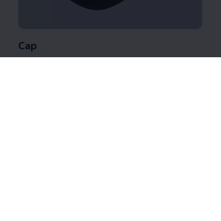
Cap
Cleaner Look und hochwertige Haptik machen diese
Cap zu einem echten Must-have. Sie ist formstabil,
angenehm zu tragen und bringt lässigen Style in Ihren
Alltag.
Weitere Produktinformationen
Schwarzer Filz aus Wollmischgewebe
Verstellbarer Metallverschluss
Aufgenähtes Badge mit R-Logo
Jetzt Cap kaufen