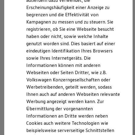
außerdem dazu verwendet, die
Hybridautos
Erscheinungshäufigkeit einer Anzeige zu
Marke und Erlebnis
begrenzen und die Effektivität von
Volkswagen R und R Experience
R-Modelle
Kampagnen zu messen und zu steuern. Sie
Impressum
Nutzungsbedingungen
R Experience
registrieren, ob Sie eine Webseite besucht
Datenschutzerklärungen
Cookie-Richtlinie
Driving Experience
haben oder nicht, sowie welche Inhalte
Volkswagen entdecken
Lizenzhinweise Dritter
Werkbesichtigung
genutzt worden sind. Dies basiert auf einer
Angaben zum Digital Services Act (DSA)
EU Data Act
Factory visit
eindeutigen Identifikation Ihres Browsers
Produktsicherheitsinformationen
Vertrag Widerrufen
Lifestyle Shop
sowie Ihres Internetgeräts. Die
T-Roc Kollektion
Golf Kollektion
Informationen können mit anderen
ID. Kollektion
Webseiten oder Seiten Dritter, wie z.B.
Disclaimer von Volkswagen AG
Volkswagen Kollektion
Volkswagen Konzerngesellschaften oder
R-Kollektion
Die in dieser Darstellung gezeigten Fahrzeuge und
GTI Kollektion
Werbetreibenden, geteilt werden, sodass
Ausstattungen können in einzelnen Details vom aktuellen
Fußball Drop
Ihnen auch auf anderen Webseiten relevante
we drive football
deutschen Lieferprogramm abweichen. Abgebildet sind
Werbung angezeigt werden kann. Zur
#wedriveproud
teilweise Sonderausstattungen der Fahrzeuge gegen
Besitzer und Service
Übermittlung der vorgenannten
Mehrpreis.
myVolkswagen
Bitte beachten Sie auch unseren Konfigurator für eine
Informationen an Dritte werden neben
Software Updates
Übersicht der aktuell verfügbaren Modelle und Ausstattungen.
Cookies auch weitere Technologien wie
Service und Ersatzteile
Inspektion und HU/AU
beispielsweise serverseitige Schnittstellen
Die angegebenen Verbrauchs- und Emissionswerte beziehen
Reparaturen und Checks