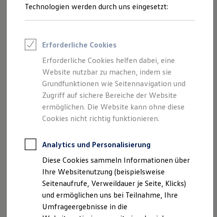
Reifenpakete
Technologien werden durch uns eingesetzt:
Weitere Produktinformationen
Leasing
Leasing-Angebote
Gebrauchtwagen Leasing
Geteilter Kragen mit Kontraststreifen
Junge Gebrauchtwagen-Leasing
Erforderliche Cookies
Elektroauto Leasing
R-Flaglabel an der Seitennaht
Kleinwagen-Leasing
Erforderliche Cookies helfen dabei, eine
R-Logo-Druck auf der Vorderseite
Leasing ohne Anzahlung
Website nutzbar zu machen, indem sie
Finanzierung
Autokredit mit Schlussrate
Grundfunktionen wie Seitennavigation und
Jetzt Unisex Sweatshirt Dunkelblau kaufen
Versicherungen und Garantien
Zugriff auf sichere Bereiche der Website
Kfz-Versicherung
ermöglichen. Die Website kann ohne diese
Restschuldversicherungen
Garantien
Cookies nicht richtig funktionieren.
Wartungsverträge
Geschäftskunden
Professional Class bei Volkswagen
Analytics und Personalisierung
Großkunden
Diese Cookies sammeln Informationen über
Behörden
Direktkunden
Ihre Websitenutzung (beispielsweise
Sonderfahrzeuge
Seitenaufrufe, Verweildauer je Seite, Klicks)
Anpfiff zum Gewinn
und ermöglichen uns bei Teilnahme, Ihre
Elektromobilität
Elektroautos
Umfrageergebnisse in die
ID. Tutorials