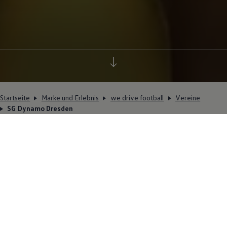
Startseite
Marke und Erlebnis
we drive football
Vereine
SG Dynamo Dresden
Fußballstadt seit
150 Jahren
Bereits vor dem FC Dynamo gibt es mit dem 1873
von englischen Gastarbeitern gegründeten Dresden
English Football Club einen der ersten Fußballklubs in
Deutschland. 1949 macht sich die SG Dresden-
Friedrichstadt einen Namen, indem sie die erste