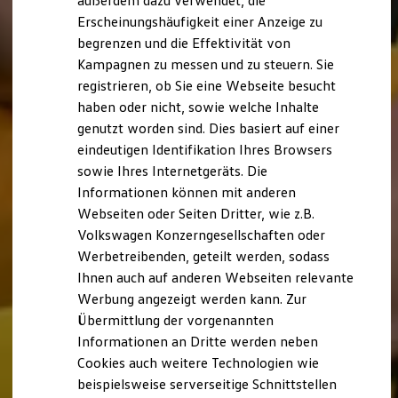
außerdem dazu verwendet, die
Hybridautos
Erscheinungshäufigkeit einer Anzeige zu
Marke und Erlebnis
begrenzen und die Effektivität von
Volkswagen R und R Experience
R-Modelle
Kampagnen zu messen und zu steuern. Sie
R Experience
registrieren, ob Sie eine Webseite besucht
Driving Experience
haben oder nicht, sowie welche Inhalte
Volkswagen entdecken
Werkbesichtigung
genutzt worden sind. Dies basiert auf einer
Factory visit
eindeutigen Identifikation Ihres Browsers
Lifestyle Shop
sowie Ihres Internetgeräts. Die
T-Roc Kollektion
Golf Kollektion
Informationen können mit anderen
ID. Kollektion
Webseiten oder Seiten Dritter, wie z.B.
Volkswagen Kollektion
Volkswagen Konzerngesellschaften oder
R-Kollektion
GTI Kollektion
Werbetreibenden, geteilt werden, sodass
Fußball Drop
Ihnen auch auf anderen Webseiten relevante
we drive football
Werbung angezeigt werden kann. Zur
#wedriveproud
Besitzer und Service
Übermittlung der vorgenannten
myVolkswagen
Informationen an Dritte werden neben
Software Updates
Cookies auch weitere Technologien wie
Service und Ersatzteile
Inspektion und HU/AU
beispielsweise serverseitige Schnittstellen
Reparaturen und Checks