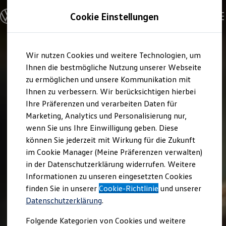
Modelle und Konfigurator
Cookie Einstellungen
Konfigurator
Modelle vergleichen
Konfiguration laden
Zum
Zum
Autosuche
Wir nutzen Cookies und weitere Technologien, um
Hauptinhalt
Footer
Elektroautos
springen
springen
Ihnen die bestmögliche Nutzung unserer Webseite
ENERGY Sondermodelle
Nutzfahrzeuge
zu ermöglichen und unsere Kommunikation mit
SUV und CUV
Ihnen zu verbessern. Wir berücksichtigen hierbei
Familienautos
Ihre Präferenzen und verarbeiten Daten für
Kombis
Kompaktwagen
Marketing, Analytics und Personalisierung nur,
Sportwagen
wenn Sie uns Ihre Einwilligung geben. Diese
Schnell verfügbare Fahrzeuge
Angebote und Produkte
können Sie jederzeit mit Wirkung für die Zukunft
Aktuelle Angebote
im Cookie Manager (Meine Präferenzen verwalten)
E-Auto-Förderung
in der Datenschutzerklärung widerrufen. Weitere
Volkswagen Marktplatz
Informationen zu unseren eingesetzten Cookies
Die ENERGY Sondermodelle
Junge Gebrauchtwagen und Gebrauchtwagen
finden Sie in unserer
Cookie-Richtlinie
und unserer
Volkswagen Zertifizierte Gebrauchtwagen
Datenschutzerklärung
.
Elektromobilität bei Gebrauchtwagen
Zubehör- und Serviceangebote
Folgende Kategorien von Cookies und weitere
Saisonangebote