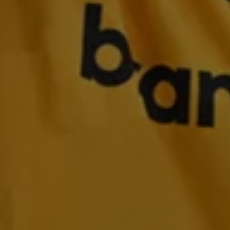
Magazin
Lifestyle
Transport
Familie
Elektromobilität
Volkswagen R
Pannen- und Unfallhilfe
Volkswagen Kundenbetreuung