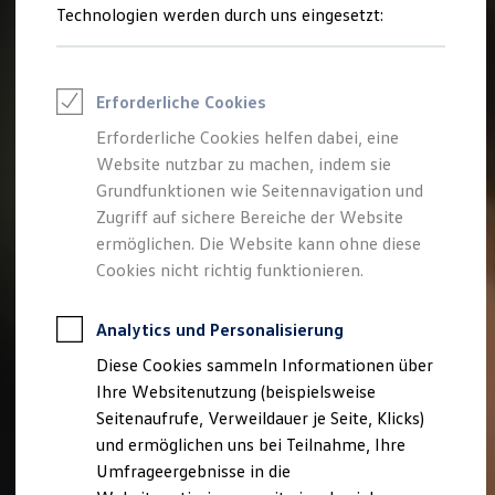
Reifenpakete
Technologien werden durch uns eingesetzt:
Leasing
Leasing-Angebote
Gebrauchtwagen Leasing
Junge Gebrauchtwagen-Leasing
Erforderliche Cookies
Elektroauto Leasing
Kleinwagen-Leasing
Erforderliche Cookies helfen dabei, eine
Leasing ohne Anzahlung
Website nutzbar zu machen, indem sie
Finanzierung
Autokredit mit Schlussrate
Grundfunktionen wie Seitennavigation und
Versicherungen und Garantien
Zugriff auf sichere Bereiche der Website
Kfz-Versicherung
ermöglichen. Die Website kann ohne diese
Restschuldversicherungen
Garantien
Cookies nicht richtig funktionieren.
Wartungsverträge
Geschäftskunden
Professional Class bei Volkswagen
Analytics und Personalisierung
Großkunden
Diese Cookies sammeln Informationen über
Behörden
Direktkunden
Ihre Websitenutzung (beispielsweise
Sonderfahrzeuge
Seitenaufrufe, Verweildauer je Seite, Klicks)
Anpfiff zum Gewinn
und ermöglichen uns bei Teilnahme, Ihre
Elektromobilität
Elektroautos
Umfrageergebnisse in die
ID. Tutorials