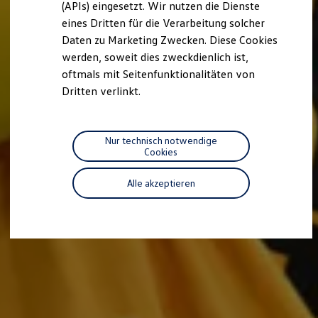
(APIs) eingesetzt. Wir nutzen die Dienste
Motorenöl und Flüssigkeiten
eines Dritten für die Verarbeitung solcher
Räder und Reifen
Pannen- und Unfallhilfe
Daten zu Marketing Zwecken. Diese Cookies
Economy Service
werden, soweit dies zweckdienlich ist,
Volkswagen Teile
oftmals mit Seitenfunktionalitäten von
Zubehör
Modellspezifisches Zubehör
Dritten verlinkt.
Schutz und Pflege
Transport
Entertainment und Elektronik
Individualisieren
Nur technisch notwendige
Wallbox und Ladekabel
Cookies
Digitale Extras
Dienste für Ihr Modell finden
Alle akzeptieren
Volkswagen Apps, Login und Shop
Handy und Fahrzeug verbinden
Updates für Software, Karten und Radio
Über Ihr Auto
Vorgängermodelle
Kundeninformationen
Volkswagen Kundenbetreuung
Warn- und Kontrollleuchten
Assistenzsysteme
Digitale Betriebsanleitung
Live Beratung