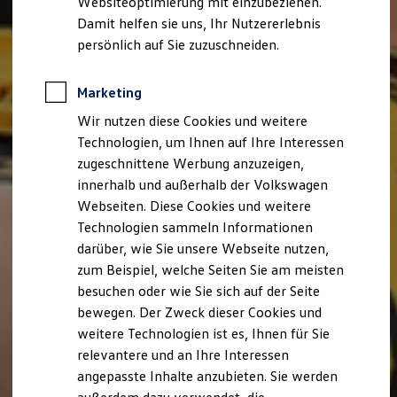
Websiteoptimierung mit einzubeziehen.
Elektrofahrzeugkonzepte
Damit helfen sie uns, Ihr Nutzererlebnis
ID. EVERY1
Reichweite
persönlich auf Sie zuzuschneiden.
Reichweite der ID. Modelle
Reichweite im Winter
Rekuperation
Marketing
Laden
Wir nutzen diese Cookies und weitere
Laden unterwegs
Laden Zuhause
Technologien, um Ihnen auf Ihre Interessen
Ladestationen finden
zugeschnittene Werbung anzuzeigen,
Ladezeitensimulator
innerhalb und außerhalb der Volkswagen
Batterie
Sicherheit
Webseiten. Diese Cookies und weitere
Garantie und Lebensdauer
Technologien sammeln Informationen
Nachhaltigkeit
darüber, wie Sie unsere Webseite nutzen,
Technologie
Kosten und Kauf
zum Beispiel, welche Seiten Sie am meisten
Verbrauchskosten
besuchen oder wie Sie sich auf der Seite
Kaufoptionen
bewegen. Der Zweck dieser Cookies und
E-Auto-Förderung
Software und Konnektivität
weitere Technologien ist es, Ihnen für Sie
Die ID. Software 6
relevantere und an Ihre Interessen
ID. Software Versionen und Updates
angepasste Inhalte anzubieten. Sie werden
Digitale Extras
Schnittstellen zu Ihrem ID.