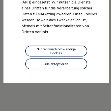
(APIs) eingesetzt. Wir nutzen die Dienste
Motorenöl und Flüssigkeiten
eines Dritten für die Verarbeitung solcher
Räder und Reifen
Pannen- und Unfallhilfe
Daten zu Marketing Zwecken. Diese Cookies
Economy Service
werden, soweit dies zweckdienlich ist,
Volkswagen Teile
oftmals mit Seitenfunktionalitäten von
Zubehör
Modellspezifisches Zubehör
Dritten verlinkt.
Schutz und Pflege
Transport
Entertainment und Elektronik
Individualisieren
Nur technisch notwendige
Wallbox und Ladekabel
Cookies
Digitale Extras
Dienste für Ihr Modell finden
Alle akzeptieren
Volkswagen Apps, Login und Shop
Handy und Fahrzeug verbinden
Updates für Software, Karten und Radio
Über Ihr Auto
Vorgängermodelle
Kundeninformationen
Volkswagen Kundenbetreuung
Warn- und Kontrollleuchten
Assistenzsysteme
Digitale Betriebsanleitung
Live Beratung