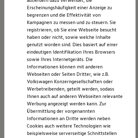
außerdem dazu verwendet, die
Hybridautos
Erscheinungshäufigkeit einer Anzeige zu
Marke und Erlebnis
begrenzen und die Effektivität von
Volkswagen R und R Experience
R-Modelle
Kampagnen zu messen und zu steuern. Sie
R Experience
registrieren, ob Sie eine Webseite besucht
Driving Experience
haben oder nicht, sowie welche Inhalte
Volkswagen entdecken
Werkbesichtigung
genutzt worden sind. Dies basiert auf einer
Factory visit
eindeutigen Identifikation Ihres Browsers
Lifestyle Shop
sowie Ihres Internetgeräts. Die
T-Roc Kollektion
Golf Kollektion
Informationen können mit anderen
ID. Kollektion
Webseiten oder Seiten Dritter, wie z.B.
Volkswagen Kollektion
Volkswagen Konzerngesellschaften oder
R-Kollektion
GTI Kollektion
Werbetreibenden, geteilt werden, sodass
Fußball Drop
Ihnen auch auf anderen Webseiten relevante
we drive football
Werbung angezeigt werden kann. Zur
#wedriveproud
Besitzer und Service
Übermittlung der vorgenannten
myVolkswagen
Informationen an Dritte werden neben
Software Updates
Cookies auch weitere Technologien wie
Service und Ersatzteile
Inspektion und HU/AU
beispielsweise serverseitige Schnittstellen
Reparaturen und Checks