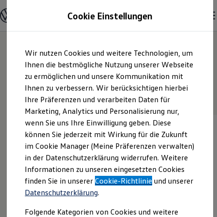
Modelle und Konfigurator
Cookie Einstellungen
Konfigurator
Modelle vergleichen
Konfiguration laden
Zum
Zum
7
Der Polo Varianten
Autosuche
Wir nutzen Cookies und weitere Technologien, um
Hauptinhalt
Footer
Elektroautos
springen
springen
Ihnen die bestmögliche Nutzung unserer Webseite
ENERGY Sondermodelle
Nutzfahrzeuge
zu ermöglichen und unsere Kommunikation mit
SUV und CUV
Zeitlich limitierte Sondermodelle
ENERGY Sondermodell
Ihnen zu verbessern. Wir berücksichtigen hierbei
Familienautos
Ihre Präferenzen und verarbeiten Daten für
Kombis
Kompaktwagen
Marketing, Analytics und Personalisierung nur,
Sportwagen
wenn Sie uns Ihre Einwilligung geben. Diese
Schnell verfügbare Fahrzeuge
Angebote und Produkte
können Sie jederzeit mit Wirkung für die Zukunft
Aktuelle Angebote
im Cookie Manager (Meine Präferenzen verwalten)
E-Auto-Förderung
in der Datenschutzerklärung widerrufen. Weitere
Volkswagen Marktplatz
Informationen zu unseren eingesetzten Cookies
Die ENERGY Sondermodelle
Junge Gebrauchtwagen und Gebrauchtwagen
finden Sie in unserer
Cookie-Richtlinie
und unserer
Volkswagen Zertifizierte Gebrauchtwagen
Datenschutzerklärung
.
Elektromobilität bei Gebrauchtwagen
Zubehör- und Serviceangebote
Folgende Kategorien von Cookies und weitere
Saisonangebote