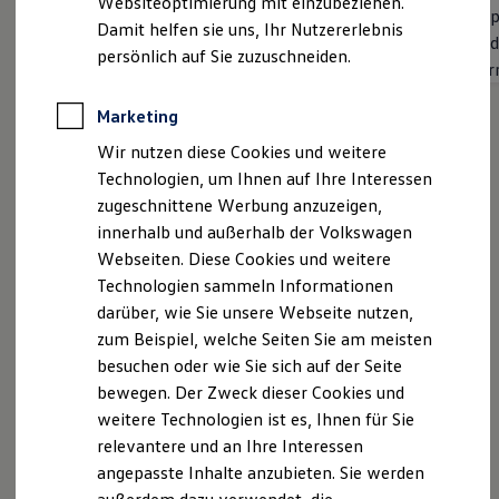
Websiteoptimierung mit einzubeziehen.
Elektrofahrzeugkonzepte
App-Connect Wireless für Apple CarPlay und
App
Damit helfen sie uns, Ihr Nutzererlebnis
ID. EVERY1
Android Auto
And
Reichweite
persönlich auf Sie zuzuschneiden.
Rückfahrkamera "Rear View"
Fern
Reichweite der ID. Modelle
Reichweite im Winter
Fahrprofilauswahl
Rekuperation
Marketing
Laden
Wir nutzen diese Cookies und weitere
Laden unterwegs
Laden Zuhause
Technologien, um Ihnen auf Ihre Interessen
Ladestationen finden
zugeschnittene Werbung anzuzeigen,
Ladezeitensimulator
innerhalb und außerhalb der Volkswagen
Batterie
Sicherheit
Webseiten. Diese Cookies und weitere
Garantie und Lebensdauer
Technologien sammeln Informationen
Nachhaltigkeit
darüber, wie Sie unsere Webseite nutzen,
Technologie
Kosten und Kauf
zum Beispiel, welche Seiten Sie am meisten
Verbrauchskosten
besuchen oder wie Sie sich auf der Seite
Kaufoptionen
bewegen. Der Zweck dieser Cookies und
E-Auto-Förderung
Software und Konnektivität
weitere Technologien ist es, Ihnen für Sie
Die ID. Software 6
relevantere und an Ihre Interessen
ID. Software Versionen und Updates
angepasste Inhalte anzubieten. Sie werden
Digitale Extras
Schnittstellen zu Ihrem ID.