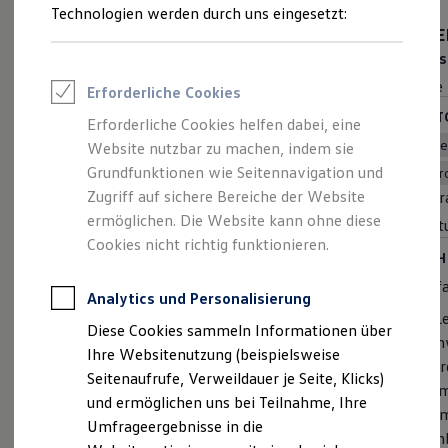
Reifenpakete
Technologien werden durch uns eingesetzt:
Leasing
EDITION 50
ENE
Leasing-Angebote
Preis inkl. MwSt. ab
29.525,00 €
Preis
Gebrauchtwagen Leasing
Junge Gebrauchtwagen-Leasing
Rate inkl. MwSt. ab
Rate 
Erforderliche Cookies
Elektroauto Leasing
Kleinwagen-Leasing
MOTOREN (3 VERFÜGBAR)
MOTO
Erforderliche Cookies helfen dabei, eine
Leasing ohne Anzahlung
Benzin
Schaltgetriebe
Automatik
B
Website nutzbar zu machen, indem sie
Finanzierung
Autokredit mit Schlussrate
Grundfunktionen wie Seitennavigation und
Frontantrieb
F
Versicherungen und Garantien
Zugriff auf sichere Bereiche der Website
Hubraum
1L
Hubr
Kfz-Versicherung
ermöglichen. Die Website kann ohne diese
Leistung
70 | 85kW
Leist
Restschuldversicherungen
Garantien
Cookies nicht richtig funktionieren.
HIGHLIGHTS
HIGH
Wartungsverträge
Geschäftskunden
Besonderes Jubiläum. Besondere Ausstattung.
Umfan
Professional Class bei Volkswagen
Analytics und Personalisierung
Großkunden
4 Leichtmetallräder "Coventry" 6,5 J x 16 in
4 Le
Diese Cookies sammeln Informationen über
Behörden
Schwarz, Oberfläche glanzgedreht, Volkswagen R
Sch
Direktkunden
Ihre Websitenutzung (beispielsweise
IQ.LIGHT - LED-Matrix-Scheinwerfer mit LED-
Vor
Sonderfahrzeuge
Seitenaufrufe, Verweildauer je Seite, Klicks)
Anpfiff zum Gewinn
Tagfahrlicht
Kli
und ermöglichen uns bei Teilnahme, Ihre
Elektromobilität
Digital Cockpit Pro, mehrfarbig, verschiedene Info-
Kom
Elektroautos
Umfrageergebnisse in die
Profile wählbar
Amb
ID. Tutorials