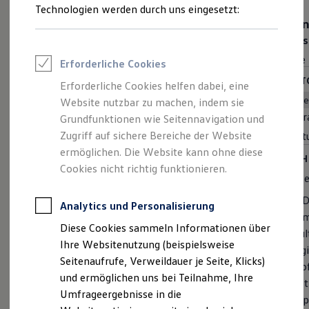
Reifenpakete
Technologien werden durch uns eingesetzt:
Leasing
ENERGY
Tre
Leasing-Angebote
Preis inkl. MwSt. ab
28.755,00 €
Preis
Gebrauchtwagen Leasing
Junge Gebrauchtwagen-Leasing
Rate inkl. MwSt. ab
Rate 
Erforderliche Cookies
Elektroauto Leasing
Kleinwagen-Leasing
MOTOREN (4 VERFÜGBAR)
MOTO
Erforderliche Cookies helfen dabei, eine
Leasing ohne Anzahlung
Benzin
Schaltgetriebe
Automatik
B
Website nutzbar zu machen, indem sie
Finanzierung
Hubr
Autokredit mit Schlussrate
Grundfunktionen wie Seitennavigation und
Frontantrieb
Versicherungen und Garantien
Zugriff auf sichere Bereiche der Website
Hubraum
1 | 1,5L
Leist
Kfz-Versicherung
ermöglichen. Die Website kann ohne diese
Leistung
70 — 110kW
Restschuldversicherungen
HIGH
Garantien
Cookies nicht richtig funktionieren.
Cleve
HIGHLIGHTS
Wartungsverträge
Geschäftskunden
Umfangreiche Ausstattung. Attraktiver Preisvorteil.
LED
Professional Class bei Volkswagen
Analytics und Personalisierung
Kli
Großkunden
4 Leichtmetallräder "Toulouse" 6 J x 16 in Schwarz,
Diese Cookies sammeln Informationen über
Behörden
Mul
Oberfläche glanzgedreht
Direktkunden
Ihre Websitenutzung (beispielsweise
Dig
Vordersitze beheizbar
Sonderfahrzeuge
Seitenaufrufe, Verweildauer je Seite, Klicks)
Pro
Anpfiff zum Gewinn
Fernlichtassistent "Light Assist"
und ermöglichen uns bei Teilnahme, Ihre
Elektromobilität
Not
Klimaanlage "Air Care Climatronic" mit Aktiv-
Elektroautos
Umfrageergebnisse in die
Kop
Kombifilter und 2-Zonen-Temperaturregelung
ID. Tutorials