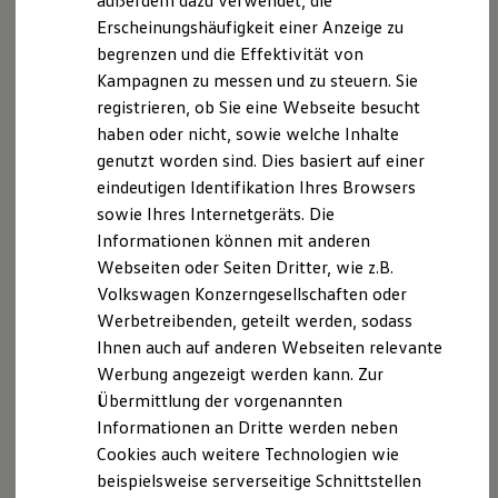
außerdem dazu verwendet, die
Hybridautos
Erscheinungshäufigkeit einer Anzeige zu
Marke und Erlebnis
begrenzen und die Effektivität von
Volkswagen R und R Experience
R-Modelle
Kampagnen zu messen und zu steuern. Sie
R Experience
registrieren, ob Sie eine Webseite besucht
Driving Experience
haben oder nicht, sowie welche Inhalte
Volkswagen entdecken
Werkbesichtigung
genutzt worden sind. Dies basiert auf einer
Factory visit
eindeutigen Identifikation Ihres Browsers
Lifestyle Shop
sowie Ihres Internetgeräts. Die
T-Roc Kollektion
Golf Kollektion
Informationen können mit anderen
ID. Kollektion
Webseiten oder Seiten Dritter, wie z.B.
Volkswagen Kollektion
Volkswagen Konzerngesellschaften oder
R-Kollektion
GTI Kollektion
Werbetreibenden, geteilt werden, sodass
Fußball Drop
Ihnen auch auf anderen Webseiten relevante
we drive football
Werbung angezeigt werden kann. Zur
#wedriveproud
Besitzer und Service
Übermittlung der vorgenannten
myVolkswagen
Informationen an Dritte werden neben
Software Updates
Cookies auch weitere Technologien wie
Service und Ersatzteile
Inspektion und HU/AU
beispielsweise serverseitige Schnittstellen
Reparaturen und Checks