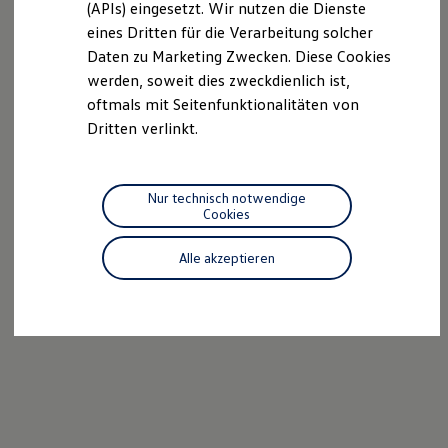
(APIs) eingesetzt. Wir nutzen die Dienste
Motorenöl und Flüssigkeiten
eines Dritten für die Verarbeitung solcher
Räder und Reifen
Pannen- und Unfallhilfe
Daten zu Marketing Zwecken. Diese Cookies
Economy Service
werden, soweit dies zweckdienlich ist,
Volkswagen Teile
oftmals mit Seitenfunktionalitäten von
Zubehör
Modellspezifisches Zubehör
Dritten verlinkt.
Schutz und Pflege
Transport
Entertainment und Elektronik
Individualisieren
Nur technisch notwendige
Wallbox und Ladekabel
Cookies
Digitale Extras
Dienste für Ihr Modell finden
Alle akzeptieren
Volkswagen Apps, Login und Shop
Handy und Fahrzeug verbinden
Updates für Software, Karten und Radio
Über Ihr Auto
Vorgängermodelle
Kundeninformationen
Volkswagen Kundenbetreuung
Warn- und Kontrollleuchten
Assistenzsysteme
Digitale Betriebsanleitung
Live Beratung