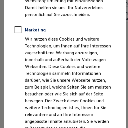
Websiteoptimierung mit einzubeziehen.
Cen
Elektrofahrzeugkonzepte
Ambientebeleuchtung
Damit helfen sie uns, Ihr Nutzererlebnis
ID. EVERY1
Fahrassistent "Travel Assist" und Spurhalteassistent
Energ
Reichweite
persönlich auf Sie zuzuschneiden.
"Lane Assist"
Emiss
Reichweite der ID. Modelle
Reichweite im Winter
Rekuperation
Marketing
Laden
Wir nutzen diese Cookies und weitere
Laden unterwegs
Laden Zuhause
Technologien, um Ihnen auf Ihre Interessen
Ladestationen finden
zugeschnittene Werbung anzuzeigen,
Ladezeitensimulator
innerhalb und außerhalb der Volkswagen
Batterie
Sicherheit
Webseiten. Diese Cookies und weitere
Garantie und Lebensdauer
Technologien sammeln Informationen
Nachhaltigkeit
darüber, wie Sie unsere Webseite nutzen,
Technologie
Kosten und Kauf
zum Beispiel, welche Seiten Sie am meisten
Verbrauchskosten
besuchen oder wie Sie sich auf der Seite
Kaufoptionen
bewegen. Der Zweck dieser Cookies und
E-Auto-Förderung
Software und Konnektivität
weitere Technologien ist es, Ihnen für Sie
Die ID. Software 6
relevantere und an Ihre Interessen
ID. Software Versionen und Updates
angepasste Inhalte anzubieten. Sie werden
Digitale Extras
Schnittstellen zu Ihrem ID.