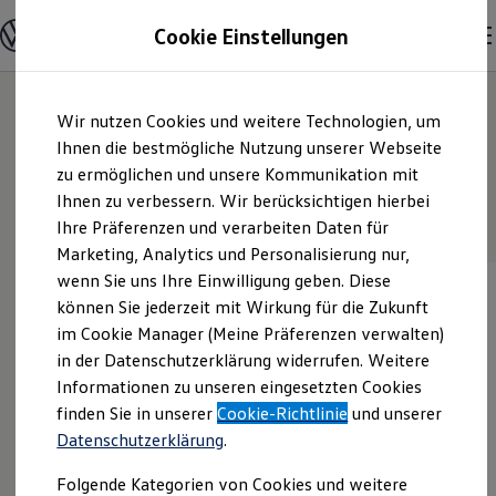
Modelle und Konfigurator
Cookie Einstellungen
Konfigurator
Modelle vergleichen
Konfiguration laden
Zum
Zum
5
Der Taigo Varianten
Autosuche
Wir nutzen Cookies und weitere Technologien, um
Hauptinhalt
Footer
Elektroautos
springen
springen
Ihnen die bestmögliche Nutzung unserer Webseite
ENERGY Sondermodelle
Nutzfahrzeuge
zu ermöglichen und unsere Kommunikation mit
SUV und CUV
ENERGY Sondermodelle
Standardmodelle
Ihnen zu verbessern. Wir berücksichtigen hierbei
Familienautos
Ihre Präferenzen und verarbeiten Daten für
Kombis
Kompaktwagen
Marketing, Analytics und Personalisierung nur,
Sportwagen
wenn Sie uns Ihre Einwilligung geben. Diese
Schnell verfügbare Fahrzeuge
Angebote und Produkte
können Sie jederzeit mit Wirkung für die Zukunft
Aktuelle Angebote
im Cookie Manager (Meine Präferenzen verwalten)
E-Auto-Förderung
in der Datenschutzerklärung widerrufen. Weitere
Volkswagen Marktplatz
Informationen zu unseren eingesetzten Cookies
Die ENERGY Sondermodelle
Junge Gebrauchtwagen und Gebrauchtwagen
finden Sie in unserer
Cookie-Richtlinie
und unserer
Volkswagen Zertifizierte Gebrauchtwagen
Datenschutzerklärung
.
Elektromobilität bei Gebrauchtwagen
Zubehör- und Serviceangebote
Folgende Kategorien von Cookies und weitere
Saisonangebote