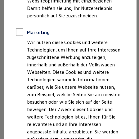
Websiteoptimierung mit einzubeziehen.
Produktsicherheitsinformationen
Vertrag Widerrufen
Behörden
Damit helfen sie uns, Ihr Nutzererlebnis
Direktkunden
persönlich auf Sie zuzuschneiden.
Sonderfahrzeuge
Anpfiff zum Gewinn
Disclaimer von Volkswagen AG
Elektromobilität
Marketing
Elektroautos
1.
App‑Connect
ermöglicht grundsätzlich die Nutzung der
ID. Tutorials
Wir nutzen diese Cookies und weitere
Technologien Apple
CarPlay
und
Android
Auto. Die beiden
Elektrofahrzeugkonzepte
Technologien, um Ihnen auf Ihre Interessen
Technologien liegen in der Verantwortlichkeit von Apple und
ID. EVERY1
Reichweite
Google wodurch die
Volkswagen
AG keinen Einfluss auf die
zugeschnittene Werbung anzuzeigen,
Reichweite der ID. Modelle
länderspezifische Verfügbarkeit von Apple
CarPlay
und
innerhalb und außerhalb der Volkswagen
Reichweite im Winter
Android
Auto hat und somit die Disponibilität der jeweiligen
Webseiten. Diese Cookies und weitere
Rekuperation
Technologie länderabhängig unterschiedlich ausfallen kann. Die
Laden
Technologien sammeln Informationen
Verfügbarkeit von Apple
CarPlay
kann unter
Laden unterwegs
darüber, wie Sie unsere Webseite nutzen,
https://www.apple.com/de/ios/feature-availability/#apple-
Laden Zuhause
zum Beispiel, welche Seiten Sie am meisten
Ladestationen finden
carplay
Ladezeitensimulator
besuchen oder wie Sie sich auf der Seite
und die für
Android
Auto unter
Batterie
https://www.android.com/intl/de_de/auto/
in Erfahrung
bewegen. Der Zweck dieser Cookies und
Sicherheit
gebracht werden. Die Funktionen können während der
weitere Technologien ist es, Ihnen für Sie
Garantie und Lebensdauer
Vertragslaufzeit inhaltlichen Änderungen unterliegen, bzw.
Nachhaltigkeit
relevantere und an Ihre Interessen
eingestellt werden. Um Ablenkung zu vermeiden, lassen sich
Technologie
angepasste Inhalte anzubieten. Sie werden
Kosten und Kauf
während der Fahrt nur zertifizierte Apps starten. Bitte