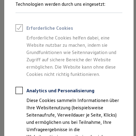
Technologien werden durch uns eingesetzt:
Volkswagen Marktplatz
Die ENERGY Sondermodelle
Junge Gebrauchtwagen und Gebrauchtwagen
Volkswagen Zertifizierte Gebrauchtwagen
Elektromobilität bei Gebrauchtwagen
Erforderliche Cookies
Zubehör- und Serviceangebote
Saisonangebote
Erforderliche Cookies helfen dabei, eine
Musik streamen, telefonieren oder auf
Reifenpakete
Website nutzbar zu machen, indem sie
Leasing
1
Navigationsfunktionen zugreifen: Mit
App‑Connect
Grundfunktionen wie Seitennavigation und
Leasing-Angebote
nutzen Sie Ihre gewohnten Smartphone-Apps direkt über
Gebrauchtwagen Leasing
Zugriff auf sichere Bereiche der Website
Junge Gebrauchtwagen-Leasing
das Fahrzeugdisplay.
ermöglichen. Die Website kann ohne diese
Elektroauto Leasing
Cookies nicht richtig funktionieren.
Kleinwagen-Leasing
Mehr zu
App‑Connect
Leasing ohne Anzahlung
Finanzierung
Analytics und Personalisierung
Autokredit mit Schlussrate
Versicherungen und Garantien
Diese Cookies sammeln Informationen über
Kfz-Versicherung
Ihre Websitenutzung (beispielsweise
Restschuldversicherungen
Impressum
Nutzungsbedingungen
Garantien
Seitenaufrufe, Verweildauer je Seite, Klicks)
Datenschutzerklärungen
Cookie-Richtlinie
Wartungsverträge
und ermöglichen uns bei Teilnahme, Ihre
Lizenzhinweise Dritter
Geschäftskunden
Umfrageergebnisse in die
Professional Class bei Volkswagen
Angaben zum Digital Services Act (DSA)
EU Data Act
Großkunden