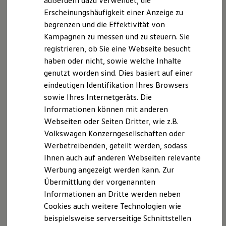
außerdem dazu verwendet, die
Verbrauchskosten
berücksichtigen Sie in diesem Zusammenhang auch, dass
Kaufoptionen
Erscheinungshäufigkeit einer Anzeige zu
manche Apps nicht für jede der zwei Technologien angeboten
E-Auto-Förderung
begrenzen und die Effektivität von
werden.
Software und Konnektivität
Informationen zur Kompatibilität von Smartphones finden Sie
Kampagnen zu messen und zu steuern. Sie
Die ID. Software 6
für Apple
CarPlay
unter
https://apple.com/de/ios/carplay/
, für
ID. Software Versionen und Updates
registrieren, ob Sie eine Webseite besucht
Digitale Extras
Android
Auto unter
https://android.com/intl/de_de/auto/
.
haben oder nicht, sowie welche Inhalte
Schnittstellen zu Ihrem ID.
Apple
CarPlay
ist eine Marke von Apple Inc.
Android
Auto ist
genutzt worden sind. Dies basiert auf einer
Hybridautos
eine Marke von Google LLC.
Marke und Erlebnis
eindeutigen Identifikation Ihres Browsers
Volkswagen R und R Experience
Die in dieser Darstellung gezeigten Fahrzeuge und
sowie Ihres Internetgeräts. Die
R-Modelle
Ausstattungen können in einzelnen Details vom aktuellen
Informationen können mit anderen
R Experience
deutschen Lieferprogramm abweichen. Abgebildet sind
Driving Experience
Webseiten oder Seiten Dritter, wie z.B.
teilweise Sonderausstattungen der Fahrzeuge gegen
Volkswagen entdecken
Volkswagen Konzerngesellschaften oder
Mehrpreis.
Werkbesichtigung
Werbetreibenden, geteilt werden, sodass
Factory visit
Bitte beachten Sie auch unseren Konfigurator für eine
Lifestyle Shop
Ihnen auch auf anderen Webseiten relevante
Übersicht der aktuell verfügbaren Modelle und Ausstattungen.
T-Roc Kollektion
Werbung angezeigt werden kann. Zur
Golf Kollektion
Die angegebenen Verbrauchs- und Emissionswerte beziehen
Übermittlung der vorgenannten
ID. Kollektion
sich nicht auf ein einzelnes Fahrzeug und sind nicht Bestandteil
Volkswagen Kollektion
Informationen an Dritte werden neben
des Angebots, sondern dienen allein Vergleichszwecken
R-Kollektion
Cookies auch weitere Technologien wie
zwischen den verschiedenen Fahrzeugtypen.
GTI Kollektion
Zusatzausstattungen und
Zubehör
(Anbauteile, Reifenformat
beispielsweise serverseitige Schnittstellen
Fußball Drop