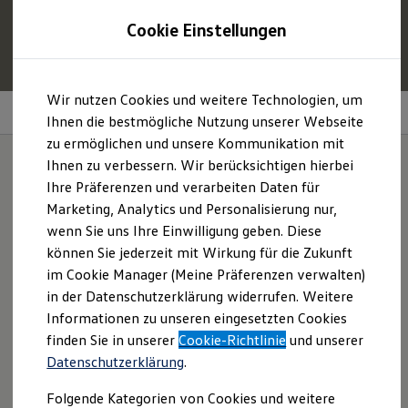
1
Profitieren Sie von bis zu
6.000 €
Cookie Einstellungen
E‑Auto‑Förderung für neue
Volkswagen
ID. oder
Hybridmodelle.
Zum
Zum
Mehr zur
E‑Auto
-Förderung
Wir nutzen Cookies und weitere Technologien, um
Hauptinhalt
Footer
Android
Auto und Apple
CarPlay
springen
springen
Ihnen die bestmögliche Nutzung unserer Webseite
zu ermöglichen und unsere Kommunikation mit
Modelle und Konfigurator
Konfigurator
Ihnen zu verbessern. Wir berücksichtigen hierbei
Modelle vergleichen
Ihre Präferenzen und verarbeiten Daten für
Konfiguration laden
Spiegeln Sie Ihre
Marketing, Analytics und Personalisierung nur,
Autosuche
Elektroautos
wenn Sie uns Ihre Einwilligung geben. Diese
Smartphone-Apps.
ENERGY Sondermodelle
können Sie jederzeit mit Wirkung für die Zukunft
Nutzfahrzeuge
im Cookie Manager (Meine Präferenzen verwalten)
SUV und CUV
Familienautos
in der Datenschutzerklärung widerrufen. Weitere
Kombis
Informationen zu unseren eingesetzten Cookies
Kompaktwagen
finden Sie in unserer
Cookie-Richtlinie
und unserer
Sportwagen
Schnell verfügbare Fahrzeuge
Datenschutzerklärung
.
Angebote und Produkte
Aktuelle Angebote
Folgende Kategorien von Cookies und weitere
E-Auto-Förderung