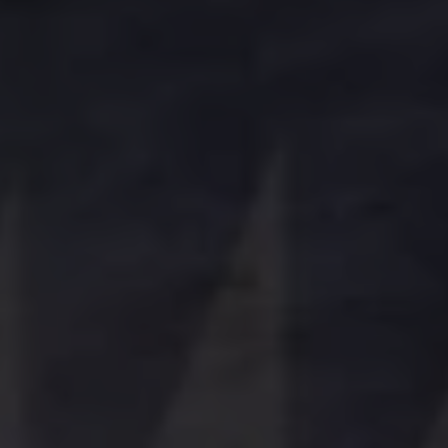
Über Ihr Auto
Vorgängermodelle
Kundeninformationen
Volkswagen Kundenbetreuung
Warn- und Kontrollleuchten
Assistenzsysteme
Digitale Betriebsanleitung
Live Beratung
Magazin
Lifestyle
Transport
Familie
Elektromobilität
Volkswagen R
Pannen- und Unfallhilfe
Volkswagen Kundenbetreuung