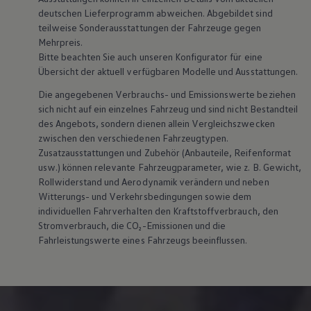
Über Ihr Auto
deutschen Lieferprogramm abweichen. Abgebildet sind
Vorgängermodelle
teilweise Sonderausstattungen der Fahrzeuge gegen
Kundeninformationen
Volkswagen Kundenbetreuung
Mehrpreis.
Warn- und Kontrollleuchten
Bitte beachten Sie auch unseren Konfigurator für eine
Assistenzsysteme
Übersicht der aktuell verfügbaren Modelle und Ausstattungen.
Digitale Betriebsanleitung
Live Beratung
Die angegebenen Verbrauchs- und Emissionswerte beziehen
Magazin
sich nicht auf ein einzelnes Fahrzeug und sind nicht Bestandteil
Lifestyle
des Angebots, sondern dienen allein Vergleichszwecken
Transport
zwischen den verschiedenen Fahrzeugtypen.
Familie
Zusatzausstattungen und
Zubehör
(Anbauteile, Reifenformat
Elektromobilität
Volkswagen R
usw.) können relevante Fahrzeugparameter, wie
z. B.
Gewicht,
Pannen- und Unfallhilfe
Rollwiderstand und Aerodynamik verändern und neben
Volkswagen Kundenbetreuung
Witterungs- und Verkehrsbedingungen sowie dem
individuellen Fahrverhalten den Kraftstoffverbrauch, den
Stromverbrauch, die CO₂-Emissionen und die
Fahrleistungswerte eines Fahrzeugs beeinflussen.