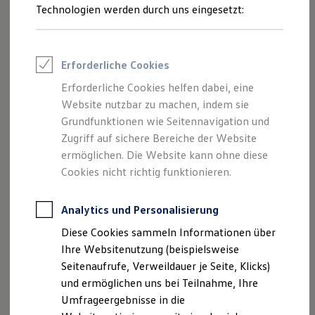
Technologien werden durch uns eingesetzt:
Volkswagen Marktplatz
Die ENERGY Sondermodelle
Junge Gebrauchtwagen und Gebrauchtwagen
Volkswagen Zertifizierte Gebrauchtwagen
Elektromobilität bei Gebrauchtwagen
Noch mehr individuellen Komfort und Eleganz genießen Sie
Erforderliche Cookies
Zubehör- und Serviceangebote
mit unseren optionalen Ausstattungspaketen:
Saisonangebote
Erforderliche Cookies helfen dabei, eine
Reifenpakete
Website nutzbar zu machen, indem sie
Leasing
Grundfunktionen wie Seitennavigation und
Leasing-Angebote
Gebrauchtwagen Leasing
Zugriff auf sichere Bereiche der Website
R‑Line
„Signature“-Paket
u. a. mit:
Junge Gebrauchtwagen-Leasing
ermöglichen. Die Website kann ohne diese
Elektroauto Leasing
Cookies nicht richtig funktionieren.
Dach in Grenadillschwarz Metallic
Kleinwagen-Leasing
Leasing ohne Anzahlung
Panorama-Ausstell-/Schiebedach
Finanzierung
Analytics und Personalisierung
Autokredit mit Schlussrate
Soundsystem „Harman Kardon“
Versicherungen und Garantien
Diese Cookies sammeln Informationen über
Kfz-Versicherung
19-Zoll-Leichtmetallräder „Rotterdam“ in
Ihre Websitenutzung (beispielsweise
Restschuldversicherungen
Schwarz mit glanzgedrehter Oberfläche
Garantien
Seitenaufrufe, Verweildauer je Seite, Klicks)
Wartungsverträge
Dachreling, Fensterumrandung und
und ermöglichen uns bei Teilnahme, Ihre
Geschäftskunden
Spiegelkappen in Schwarz Hochglanz lackiert
Umfrageergebnisse in die
Professional Class bei Volkswagen
Großkunden