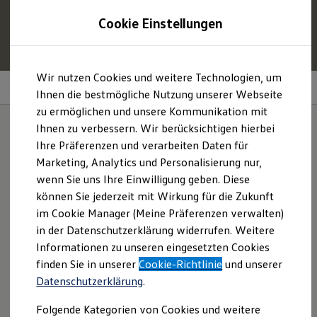
1
Profitieren Sie von bis zu
6.000 €
Cookie Einstellungen
E‑Auto‑Förderung für neue
Volkswagen
ID. oder
Hybridmodelle.
Zum
Zum
Mehr zur
E‑Auto
-Förderung
Wir nutzen Cookies und weitere Technologien, um
Hauptinhalt
Footer
Ausstattungspakete
springen
springen
Ihnen die bestmögliche Nutzung unserer Webseite
zu ermöglichen und unsere Kommunikation mit
Modelle und Konfigurator
Konfigurator
Ihnen zu verbessern. Wir berücksichtigen hierbei
Modelle vergleichen
Ihre Präferenzen und verarbeiten Daten für
Konfiguration laden
Extrawünsche? Gerne.
Marketing, Analytics und Personalisierung nur,
Autosuche
Elektroautos
wenn Sie uns Ihre Einwilligung geben. Diese
ENERGY Sondermodelle
können Sie jederzeit mit Wirkung für die Zukunft
Nutzfahrzeuge
im Cookie Manager (Meine Präferenzen verwalten)
SUV und CUV
Familienautos
in der Datenschutzerklärung widerrufen. Weitere
Kombis
Informationen zu unseren eingesetzten Cookies
Kompaktwagen
finden Sie in unserer
Cookie-Richtlinie
und unserer
Sportwagen
Schnell verfügbare Fahrzeuge
Datenschutzerklärung
.
Angebote und Produkte
Aktuelle Angebote
Folgende Kategorien von Cookies und weitere
E-Auto-Förderung