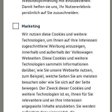
Websiteoptimierung mit einzubeziehen.
Vordersitze mit Massageprogrammen und
Behörden
Damit helfen sie uns, Ihr Nutzererlebnis
aktiver Klimatisierung
Direktkunden
persönlich auf Sie zuzuschneiden.
Sonderfahrzeuge
Dachhimmel und Dachpfostenverkleidungen in
Anpfiff zum Gewinn
schwarzem „ArtVelours“ Mikrovlies
Elektromobilität
Marketing
Elektroautos
Beheizbares Multifunktions-Sportlenkrad
ID. Tutorials
Wir nutzen diese Cookies und weitere
Schwarz in Leder – mit Schaltwippen
Elektrofahrzeugkonzepte
Technologien, um Ihnen auf Ihre Interessen
ID. EVERY1
Sitzmittelbahnen der Vordersitze und äußeren
Reichweite
zugeschnittene Werbung anzuzeigen,
Reichweite der ID. Modelle
Rücksitzplätze in Leder „Puglia“ gelocht
innerhalb und außerhalb der Volkswagen
Reichweite im Winter
Webseiten. Diese Cookies und weitere
Rekuperation
Sitzkomfortpaket Leder
u. a. mit:
Laden
Technologien sammeln Informationen
Laden unterwegs
darüber, wie Sie unsere Webseite nutzen,
Komforteinstieg und verschiebbarer
Laden Zuhause
zum Beispiel, welche Seiten Sie am meisten
Ladestationen finden
Oberschenkelauflage, ergoActive-Plus-Sitze
Ladezeitensimulator
besuchen oder wie Sie sich auf der Seite
vorne – mit Massage- und Memoryfunktion
Batterie
bewegen. Der Zweck dieser Cookies und
Sicherheit
Sitzmittelbahnen der Vordersitze und äußeren
weitere Technologien ist es, Ihnen für Sie
Garantie und Lebensdauer
Rücksitzplätze in Leder „Varenna“ gelocht
Nachhaltigkeit
relevantere und an Ihre Interessen
Technologie
angepasste Inhalte anzubieten. Sie werden
Kosten und Kauf
Interieurpaket
u. a. mit: