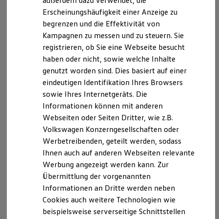
außerdem dazu verwendet, die
Verbrauchskosten
Kaufoptionen
Erscheinungshäufigkeit einer Anzeige zu
Sport-Komfortsitze vorne mit Sitzmittelbahnen
E-Auto-Förderung
begrenzen und die Effektivität von
in „ArtVelours“ – mit Massagefunktion und
Software und Konnektivität
Kampagnen zu messen und zu steuern. Sie
Die ID. Software 6
Klimatisierung
ID. Software Versionen und Updates
registrieren, ob Sie eine Webseite besucht
Digitale Extras
Ambientebeleuchtung in 30 Farben
haben oder nicht, sowie welche Inhalte
Schnittstellen zu Ihrem ID.
Beheizbares Multifunktionslenkrad in Leder – mit
genutzt worden sind. Dies basiert auf einer
Hybridautos
Marke und Erlebnis
Schaltwippen
eindeutigen Identifikation Ihres Browsers
Volkswagen R und R Experience
sowie Ihres Internetgeräts. Die
Verschiebbare Mittelarmlehne hinten – mit
R-Modelle
Informationen können mit anderen
R Experience
Becherhaltern und Ablagemöglichkeit für Handy
Driving Experience
Webseiten oder Seiten Dritter, wie z.B.
und Tablet
Volkswagen entdecken
Volkswagen Konzerngesellschaften oder
Werkbesichtigung
Werbetreibenden, geteilt werden, sodass
Factory visit
R‑Line
„Black Style“-Paket
u. a. mit:
Lifestyle Shop
Ihnen auch auf anderen Webseiten relevante
T-Roc Kollektion
18-Zoll-Leichtmetallräder „York“ in Schwarz
Werbung angezeigt werden kann. Zur
Golf Kollektion
Übermittlung der vorgenannten
ID. Kollektion
Glänzende Dachreling, Fensterrahmen,
Volkswagen Kollektion
Informationen an Dritte werden neben
Schwellerbeplankung und Spiegelkappen in
R-Kollektion
Cookies auch weitere Technologien wie
Schwarz
GTI Kollektion
beispielsweise serverseitige Schnittstellen
Fußball Drop