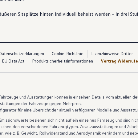
ßeren Sitzplätze hinten individuell beheizt werden – in drei Stu
Datenschutzerklärungen
Cookie-Richtlinie
Lizenzhinweise Dritter
EU Data Act
Produktsicherheitsinformationen
Vertrag Widerruf
n Fahrzeuge und Ausstattungen können in einzelnen Details vom aktuellen
sstattungen der Fahrzeuge gegen Mehrpreis.
figurator für eine Übersicht der aktuell verfügbaren Modelle und Ausstatt
ssionswerte beziehen sich nicht auf ein einzelnes Fahrzeug und sind nic
wischen den verschiedenen Fahrzeugtypen. Zusatzausstattungen und
Zube
r, wie
z. B.
Gewicht, Rollwiderstand und Aerodynamik verändern und neb