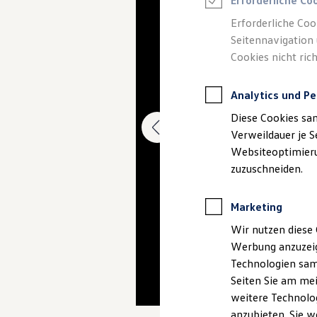
Erforderliche Co
Elektromobilität bei Gebrauchtwagen
Zubehör- und Serviceangebote
Erforderliche Coo
Saisonangebote
Seitennavigation 
Reifenpakete
Leasing
Cookies nicht rich
Leasing-Angebote
Gebrauchtwagen Leasing
Junge Gebrauchtwagen-Leasing
Analytics und Pe
Elektroauto Leasing
Diese Cookies sa
Kleinwagen-Leasing
Leasing ohne Anzahlung
Verweildauer je S
Finanzierung
Websiteoptimierun
Autokredit mit Schlussrate
zuzuschneiden.
Versicherungen und Garantien
Kfz-Versicherung
Restschuldversicherungen
Marketing
Garantien
Wartungsverträge
Wir nutzen diese 
Geschäftskunden
Professional Class bei Volkswagen
Werbung anzuzeig
Großkunden
Technologien sam
Behörden
Seiten Sie am mei
Direktkunden
Sonderfahrzeuge
weitere Technolog
Anpfiff zum Gewinn
anzubieten. Sie w