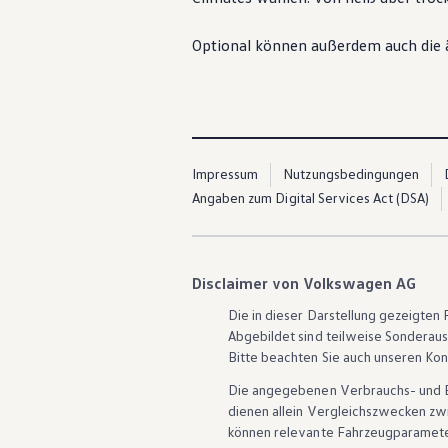
ID. Software Versionen und Updates
Digitale Extras
Optional können außerdem auch die äu
Schnittstellen zu Ihrem ID.
Hybridautos
Marke und Erlebnis
Volkswagen R und R Experience
R-Modelle
R Experience
Driving Experience
Volkswagen entdecken
Impressum
Nutzungsbedingungen
Werkbesichtigung
Angaben zum Digital Services Act (DSA)
Factory visit
Lifestyle Shop
T-Roc Kollektion
Golf Kollektion
ID. Kollektion
Disclaimer von Volkswagen AG
Volkswagen Kollektion
R-Kollektion
Die in dieser Darstellung gezeigte
GTI Kollektion
Abgebildet sind teilweise Sonderau
Fußball Drop
Bitte beachten Sie auch unseren Kon
we drive football
#wedriveproud
Die angegebenen Verbrauchs- und Emi
Besitzer und Service
dienen allein Vergleichszwecken z
myVolkswagen
können relevante Fahrzeugparamete
Software Updates