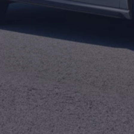
Assistenzsysteme
Digitale Betriebsanleitung
Live Beratung
Magazin
Lifestyle
Transport
Familie
Elektromobilität
Volkswagen R
Pannen- und Unfallhilfe
Volkswagen Kundenbetreuung