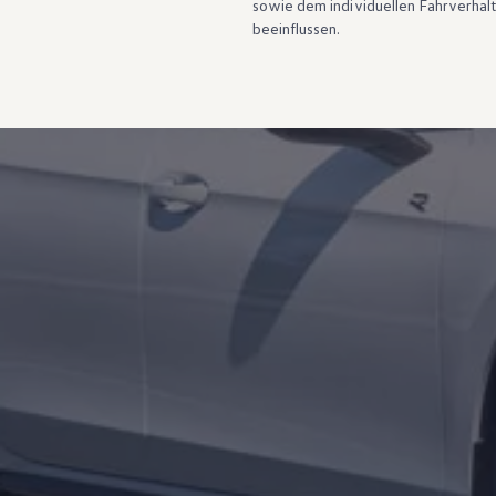
sowie dem individuellen Fahrverhal
Service und Ersatzteile
beeinflussen.
Inspektion und HU/AU
Reparaturen und Checks
Motorenöl und Flüssigkeiten
Räder und Reifen
Pannen- und Unfallhilfe
Economy Service
Volkswagen Teile
Zubehör
Modellspezifisches Zubehör
Schutz und Pflege
Transport
Entertainment und Elektronik
Individualisieren
Wallbox und Ladekabel
Digitale Extras
Dienste für Ihr Modell finden
Volkswagen Apps, Login und Shop
Handy und Fahrzeug verbinden
Updates für Software, Karten und Radio
Über Ihr Auto
Vorgängermodelle
Kundeninformationen
Volkswagen Kundenbetreuung
Warn- und Kontrollleuchten