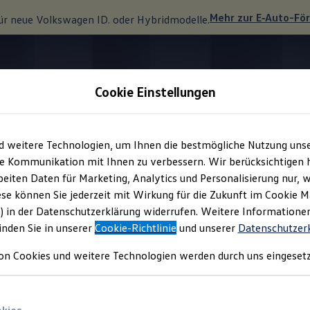
Mehr zur
E‑Auto
-Fö
ür neue
Volkswagen
ID. oder Hybridmodelle.
Cookie Einstellungen
Sitzkomfort
d weitere Technologien, um Ihnen die bestmögliche Nutzung uns
e Kommunikation mit Ihnen zu verbessern. Wir berücksichtigen h
eiten Daten für Marketing, Analytics und Personalisierung nur, w
r
ankommen.
ese können Sie jederzeit mit Wirkung für die Zukunft im Cookie 
) in der Datenschutzerklärung widerrufen. Weitere Informatione
inden Sie in unserer
Cookie-Richtlinie
und unserer
Datenschutzer
on Cookies und weitere Technologien werden durch uns eingesetz