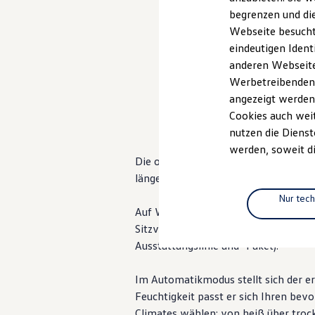
Elektromobilität
begrenzen und die
Elektroautos
ID. Tutorials
Webseite besucht 
Elektrofahrzeugkonzepte
eindeutigen Ident
ID. EVERY1
anderen Webseiten
Reichweite
Reichweite der ID. Modelle
Werbetreibenden,
, 1 von 7
, 2 vo
Reichweite im Winter
1 / 7
angezeigt werden
Rekuperation
Cookies auch weit
Laden
Laden unterwegs
nutzen die Dienst
Laden Zuhause
werden, soweit di
Ladestationen finden
Die optionalen
ergoActive-Plus-Sit
Ladezeitensimulator
längere Fahrten ganz entspannt:
Batterie
Sicherheit
Nur tec
Garantie und Lebensdauer
Auf Wunsch genießen Sie und Ihr Be
Nachhaltigkeit
Sitzventilation und -klimatisierung 
Technologie
Ausstattungslinie und -Paket).
Kosten und Kauf
Verbrauchskosten
Kaufoptionen
Im Automatikmodus stellt sich der e
E-Auto-Förderung
Feuchtigkeit passt er sich Ihren bev
Software und Konnektivität
Die ID. Software 6
Climates wählen: von heiß über trock