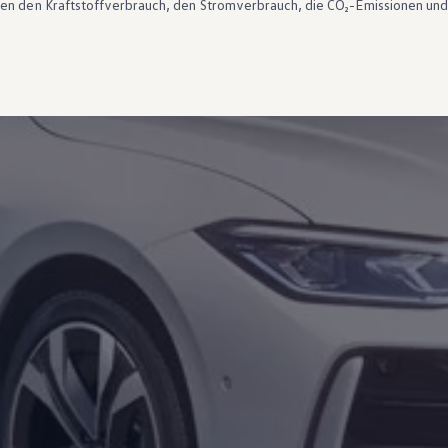
ten den Kraftstoffverbrauch, den Stromverbrauch, die CO₂-Emissionen und