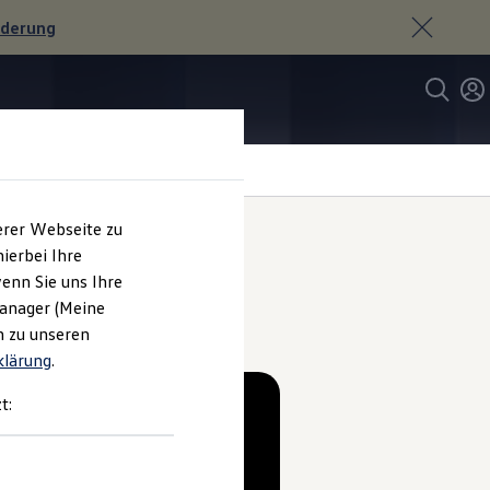
rderung
erer Webseite zu
ierbei Ihre
enn Sie uns Ihre
Manager (Meine
n zu unseren
klärung
.
t: