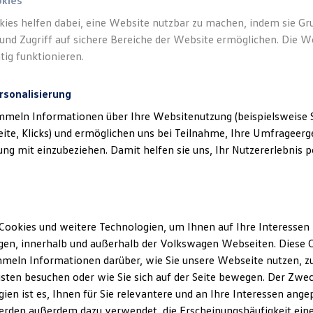
okies
kies helfen dabei, eine Website nutzbar zu machen, indem sie G
und Zugriff auf sichere Bereiche der Website ermöglichen. Die W
tig funktionieren.
rsonalisierung
mmeln Informationen über Ihre Websitenutzung (beispielsweise S
eite, Klicks) und ermöglichen uns bei Teilnahme, Ihre Umfrageerge
g mit einzubeziehen. Damit helfen sie uns, Ihr Nutzererlebnis pe
Cookies und weitere Technologien, um Ihnen auf Ihre Interessen
en, innerhalb und außerhalb der Volkswagen Webseiten. Diese C
meln Informationen darüber, wie Sie unsere Webseite nutzen, zu
sten besuchen oder wie Sie sich auf der Seite bewegen. Der Zwec
ien ist es, Ihnen für Sie relevantere und an Ihre Interessen ange
erden außerdem dazu verwendet, die Erscheinungshäufigkeit eine