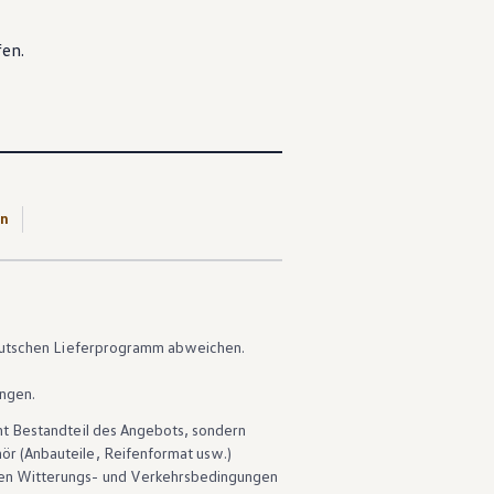
fen.
en
 deutschen Lieferprogramm abweichen.
ungen.
ht Bestandteil des Angebots, sondern
hör
(Anbauteile, Reifenformat usw.)
en Witterungs- und Verkehrsbedingungen