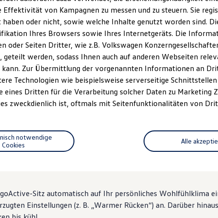
 Effektivität von Kampagnen zu messen und zu steuern. Sie regist
haben oder nicht, sowie welche Inhalte genutzt worden sind. Die
ifikation Ihres Browsers sowie Ihres Internetgeräts. Die Inform
 oder Seiten Dritter, wie z.B. Volkswagen Konzerngesellschafte
 geteilt werden, sodass Ihnen auch auf anderen Webseiten rel
n 7
, 3 von 7
, 4 von 7
, 5 v
 kann. Zur Übermittlung der vorgenannten Informationen an Dr
ere Technologien wie beispielsweise serverseitige Schnittstellen 
e eines Dritten für die Verarbeitung solcher Daten zu Marketing
es zweckdienlich ist, oftmals mit Seitenfunktionalitäten von Drit
ze
mit Leder- oder „ArtVelours“-Bezügen machen durch eine Viel
hnisch notwendige
Alle akzepti
Cookies
ifahrer eine 10-Kammern-Druckpunktmassage – bis Schulterhöhe.
können Sie die Sitzfläche und Lehne unabhängig voneinander behe
rgoActive-Sitz automatisch auf Ihr persönliches Wohlfühlklima e
orzugten Einstellungen
(
z. B.
„Warmer Rücken“) an. Darüber hinaus
en bis kühl.