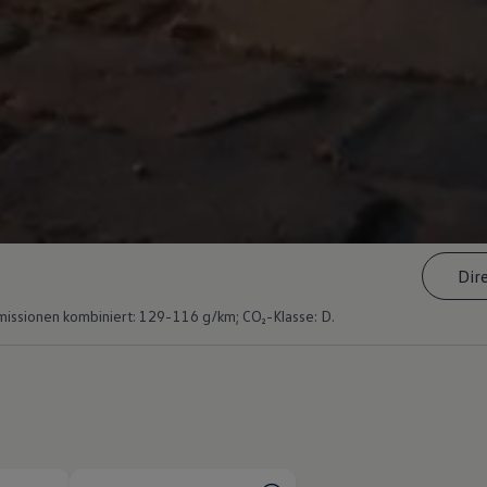
Dir
issionen kombiniert: 129-116 g/km; CO₂-Klasse: D.