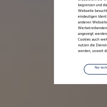
Elektrofahrzeugkonzepte
begrenzen und die
ID. EVERY1
Webseite besucht 
Reichweite
Reichweite der ID. Modelle
eindeutigen Ident
Reichweite im Winter
anderen Webseiten
Rekuperation
Werbetreibenden,
Laden
Laden unterwegs
angezeigt werden
Laden Zuhause
Cookies auch weit
Ladestationen finden
nutzen die Dienst
Ladezeitensimulator
Batterie
werden, soweit di
Sicherheit
Garantie und Lebensdauer
Nachhaltigkeit
Technologie
Nur tec
Kosten und Kauf
Verbrauchskosten
Kaufoptionen
E-Auto-Förderung
Software und Konnektivität
Die ID. Software 6
ID. Software Versionen und Updates
Digitale Extras
Schnittstellen zu Ihrem ID.