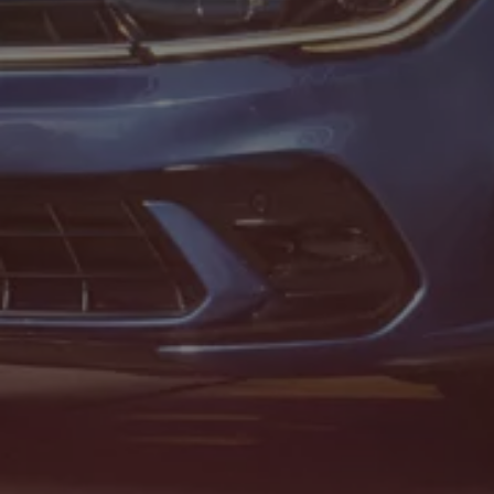
Motorenöl und Flüssigkeiten
Räder und Reifen
Pannen- und Unfallhilfe
Economy Service
Volkswagen Teile
Zubehör
Modellspezifisches Zubehör
Schutz und Pflege
Transport
Entertainment und Elektronik
Individualisieren
Wallbox und Ladekabel
Digitale Extras
Dienste für Ihr Modell finden
Volkswagen Apps, Login und Shop
Handy und Fahrzeug verbinden
Updates für Software, Karten und Radio
Über Ihr Auto
Vorgängermodelle
Kundeninformationen
Volkswagen Kundenbetreuung
Warn- und Kontrollleuchten
Assistenzsysteme
Digitale Betriebsanleitung
Live Beratung