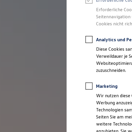
Erforderliche Co
Reifenpakete
Leasing
Erforderliche Coo
Leasing-Angebote
Seitennavigation 
Gebrauchtwagen Leasing
Cookies nicht rich
Junge Gebrauchtwagen-Leasing
Elektroauto Leasing
Kleinwagen-Leasing
Analytics und Pe
Leasing ohne Anzahlung
Finanzierung
Diese Cookies sa
Autokredit mit Schlussrate
Versicherungen und Garantien
Verweildauer je S
Kfz-Versicherung
Websiteoptimierun
Restschuldversicherungen
zuzuschneiden.
Garantien
Wartungsverträge
Geschäftskunden
Marketing
Professional Class bei Volkswagen
Großkunden
Wir nutzen diese 
Behörden
Werbung anzuzeig
Direktkunden
Sonderfahrzeuge
Technologien sam
Anpfiff zum Gewinn
Seiten Sie am mei
Elektromobilität
weitere Technolog
Elektroautos
ID. Tutorials
anzubieten. Sie w