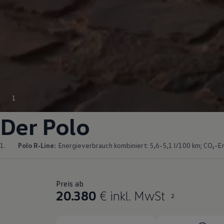
1
Der
Polo
1.
Polo
R‑Line
:
Energieverbrauch kombiniert: 5,6-5,1 l/100 km; CO₂-Em
Preis ab
20.380
€ inkl. MwSt
2