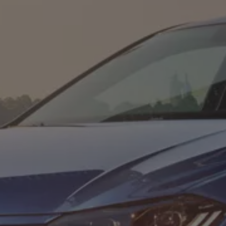
Hybridautos
Marke und Erlebnis
Volkswagen R und R Experience
R-Modelle
R Experience
Driving Experience
Volkswagen entdecken
Werkbesichtigung
Factory visit
Lifestyle Shop
T-Roc Kollektion
Golf Kollektion
ID. Kollektion
Volkswagen Kollektion
R-Kollektion
GTI Kollektion
Fußball Drop
we drive football
#wedriveproud
Besitzer und Service
myVolkswagen
Software Updates
Service und Ersatzteile
Inspektion und HU/AU
Reparaturen und Checks