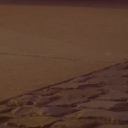
Magazin
Lifestyle
Transport
Familie
Elektromobilität
Volkswagen R
Pannen- und Unfallhilfe
Volkswagen Kundenbetreuung