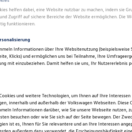
okies
kies helfen dabei, eine Website nutzbar zu machen, indem sie G
und Zugriff auf sichere Bereiche der Website ermöglichen. Die W
tig funktionieren.
rsonalisierung
mmeln Informationen über Ihre Websitenutzung (beispielsweise S
eite, Klicks) und ermöglichen uns bei Teilnahme, Ihre Umfrageerge
g mit einzubeziehen. Damit helfen sie uns, Ihr Nutzererlebnis pe
Cookies und weitere Technologien, um Ihnen auf Ihre Interessen
en, innerhalb und außerhalb der Volkswagen Webseiten. Diese C
meln Informationen darüber, wie Sie unsere Webseite nutzen, zu
sten besuchen oder wie Sie sich auf der Seite bewegen. Der Zwec
ien ist es, Ihnen für Sie relevantere und an Ihre Interessen ange
erden außerdem dazu verwendet, die Erscheinungshäufigkeit eine