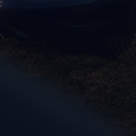
Magazin
Lifestyle
Transport
Familie
Elektromobilität
Volkswagen R
Pannen- und Unfallhilfe
Volkswagen Kundenbetreuung