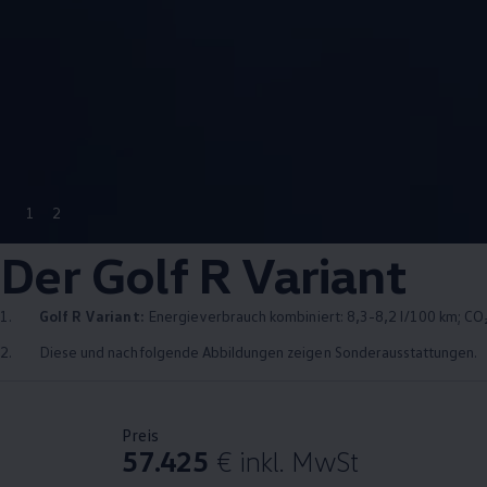
1
2
Der
Golf
R
Variant
1.
Golf
R
Variant
:
Energieverbrauch kombiniert: 8,3-8,2 l/100 km; CO₂
2.
Diese und nachfolgende Abbildungen zeigen Sonderausstattungen.
Preis
57.425
€
inkl. MwSt