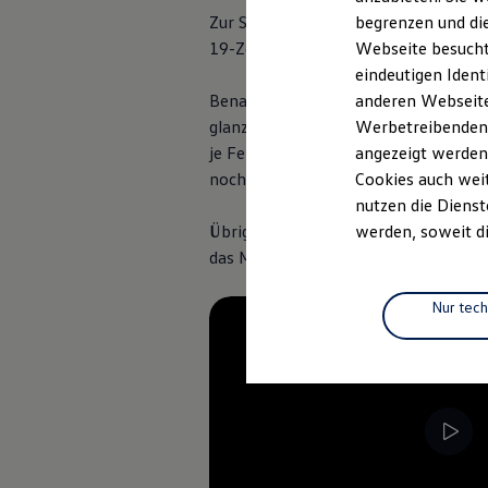
Elektrofahrzeugkonzepte
Zur Serienausstattung des
begrenzen und die
Golf
R
Var
ID. EVERY1
19-Zoll-Felgen „Estoril“ mit glanzg
Webseite besucht 
Reichweite
Reichweite der ID. Modelle
eindeutigen Ident
Reichweite im Winter
Benannt nach dem Hauptsitz der
anderen Webseiten
Vol
Rekuperation
glanzgedrehter Oberfläche in Grau u
Werbetreibenden,
Laden
Laden unterwegs
je Felge rund 20 % leichter als die
angezeigt werden
Laden Zuhause
noch wirkungsvoller gekühlt und somi
Cookies auch weit
Ladestationen finden
nutzen die Dienst
Ladezeitensimulator
Batterie
Übrigens: Bei allen Felgen ist auf d
werden, soweit di
Sicherheit
das Markenemblem.
Garantie und Lebensdauer
Nachhaltigkeit
Technologie
Nur tec
Kosten und Kauf
Verbrauchskosten
Kaufoptionen
E-Auto-Förderung
Software und Konnektivität
Die ID. Software 6
ID. Software Versionen und Updates
Digitale Extras
Schnittstellen zu Ihrem ID.