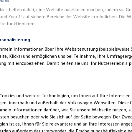
okies
kies helfen dabei, eine Website nutzbar zu machen, indem sie G
und Zugriff auf sichere Bereiche der Website ermöglichen. Die W
tig funktionieren.
rsonalisierung
mmeln Informationen über Ihre Websitenutzung (beispielsweise S
eite, Klicks) und ermöglichen uns bei Teilnahme, Ihre Umfrageerge
g mit einzubeziehen. Damit helfen sie uns, Ihr Nutzererlebnis pe
Cookies und weitere Technologien, um Ihnen auf Ihre Interessen
en, innerhalb und außerhalb der Volkswagen Webseiten. Diese C
meln Informationen darüber, wie Sie unsere Webseite nutzen, zu
sten besuchen oder wie Sie sich auf der Seite bewegen. Der Zwec
ien ist es, Ihnen für Sie relevantere und an Ihre Interessen ange
erden außerdem dazu verwendet, die Erscheinungshäufigkeit eine