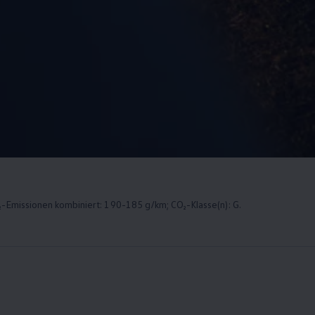
-Emissionen kombiniert: 190-185 g/km; CO₂-Klasse(n): G.