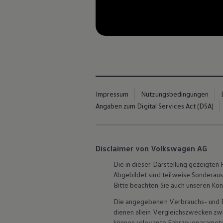
Hybridautos
Marke und Erlebnis
--:--
Volkswagen R und R Experience
Verble
R-Modelle
R Experience
Driving Experience
Volkswagen entdecken
Werkbesichtigung
Factory visit
Lifestyle Shop
Impressum
Nutzungsbedingungen
T-Roc Kollektion
Golf Kollektion
Angaben zum Digital Services Act (DSA)
ID. Kollektion
Volkswagen Kollektion
R-Kollektion
GTI Kollektion
Disclaimer von Volkswagen AG
Fußball Drop
we drive football
Die in dieser Darstellung gezeigte
#wedriveproud
Abgebildet sind teilweise Sonderau
Besitzer und Service
Bitte beachten Sie auch unseren Kon
myVolkswagen
Software Updates
Die angegebenen Verbrauchs- und Emi
Service und Ersatzteile
dienen allein Vergleichszwecken z
Inspektion und HU/AU
Reparaturen und Checks
können relevante Fahrzeugparamete