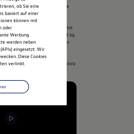
rieren, ob Sie eine
onal können Sie sich auch für die
er Reifen entscheiden.
s basiert auf einer
ationen können mit
n oder
der „Warmenau“ in Schwarz oder mit
evante Werbung
nd formstabil und mit gerade mal 8 kg
 71 % werden außerdem die Bremsen
itte werden neben
erbessert.
(APIs) eingesetzt. Wir
 Zwecken. Diese Cookies
ie Radnabenkappen präsentieren stolz
ten verlinkt.
eren