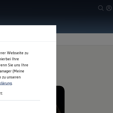
erer Webseite zu
ierbei Ihre
enn Sie uns Ihre
rogramm
Manager (Meine
n zu unseren
klärung
.
t: