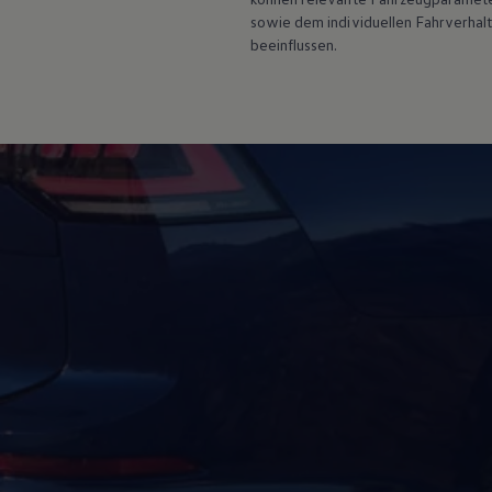
Motorenöl und Flüssigkeiten
sowie dem individuellen Fahrverhal
Räder und Reifen
beeinflussen.
Pannen- und Unfallhilfe
Economy Service
Volkswagen Teile
Zubehör
Modellspezifisches Zubehör
Schutz und Pflege
Transport
Entertainment und Elektronik
Individualisieren
Wallbox und Ladekabel
Digitale Extras
Dienste für Ihr Modell finden
Volkswagen Apps, Login und Shop
Handy und Fahrzeug verbinden
Updates für Software, Karten und Radio
Über Ihr Auto
Vorgängermodelle
Kundeninformationen
Volkswagen Kundenbetreuung
Warn- und Kontrollleuchten
Assistenzsysteme
Digitale Betriebsanleitung
Live Beratung