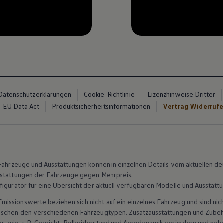
ibende Zeit, --:--
Datenschutzerklärungen
Cookie-Richtlinie
Lizenzhinweise Dritter
EU Data Act
Produktsicherheitsinformationen
Vertrag Widerruf
n Fahrzeuge und Ausstattungen können in einzelnen Details vom aktuellen
sstattungen der Fahrzeuge gegen Mehrpreis.
figurator für eine Übersicht der aktuell verfügbaren Modelle und Ausstatt
ssionswerte beziehen sich nicht auf ein einzelnes Fahrzeug und sind nic
wischen den verschiedenen Fahrzeugtypen. Zusatzausstattungen und
Zube
r, wie
z. B.
Gewicht, Rollwiderstand und Aerodynamik verändern und neb