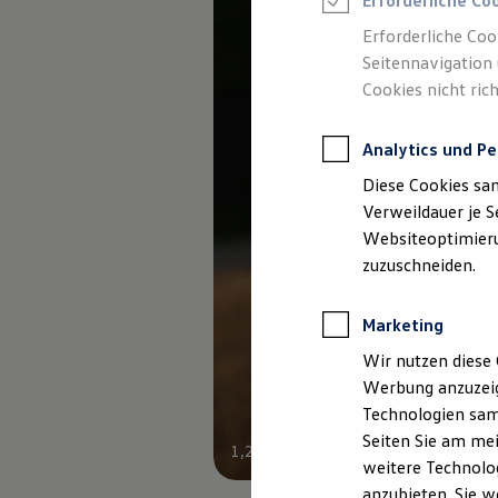
Erforderliche Co
Reifenpakete
Leasing
Erforderliche Coo
Leasing-Angebote
Seitennavigation 
Gebrauchtwagen Leasing
Cookies nicht rich
Junge Gebrauchtwagen-Leasing
Elektroauto Leasing
Kleinwagen-Leasing
Analytics und Pe
Leasing ohne Anzahlung
Finanzierung
Diese Cookies sa
Autokredit mit Schlussrate
Versicherungen und Garantien
Verweildauer je S
Kfz-Versicherung
Websiteoptimierun
Restschuldversicherungen
zuzuschneiden.
Garantien
Wartungsverträge
Geschäftskunden
Marketing
Professional Class bei Volkswagen
Großkunden
Wir nutzen diese 
Behörden
Werbung anzuzeig
Direktkunden
Sonderfahrzeuge
Technologien sam
Anpfiff zum Gewinn
Seiten Sie am mei
Elektromobilität
1
,
2
weitere Technolog
Elektroautos
ID. Tutorials
anzubieten. Sie w