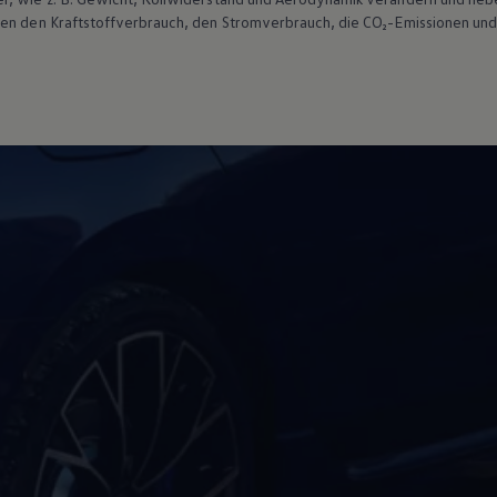
ten den Kraftstoffverbrauch, den Stromverbrauch, die CO₂-Emissionen und