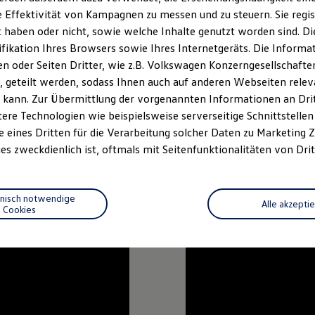
 Effektivität von Kampagnen zu messen und zu steuern. Sie regist
iant
gehören die 18-Zoll-Felgen „Jerez“ mit 225/40er Reifen. Opti
edrehter Oberfläche oder im komplett schwarzen Trim mit 235/35
haben oder nicht, sowie welche Inhalte genutzt worden sind. Die
ifikation Ihres Browsers sowie Ihres Internetgeräts. Die Inform
 oder Seiten Dritter, wie z.B. Volkswagen Konzerngesellschafte
kswagen
R, feiern die optional erhältlichen 19-Zoll-Schmiederä
nd 235/35er Reifen Ihre Premiere mit dem
 geteilt werden, sodass Ihnen auch auf anderen Webseiten rel
Golf
R
Variant
. Sie si
 Leichtmetallräder „Estoril“. Dank des hohen Öffnungsgrades von
 kann. Zur Übermittlung der vorgenannten Informationen an Dr
t thermisch entlastet, was die Stand- und Verschleißfestigkeit v
ere Technologien wie beispielsweise serverseitige Schnittstellen 
e eines Dritten für die Verarbeitung solcher Daten zu Marketing
en blau lackierten Bremssätteln das „R“-Logo zu sehen und auch d
es zweckdienlich ist, oftmals mit Seitenfunktionalitäten von Drit
hnisch notwendige
Alle akzepti
Cookies