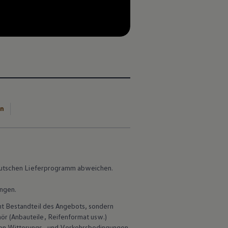
--:--
Verbleibende Zeit, --:--
en
 deutschen Lieferprogramm abweichen.
ungen.
ht Bestandteil des Angebots, sondern
hör
(Anbauteile, Reifenformat usw.)
en Witterungs- und Verkehrsbedingungen