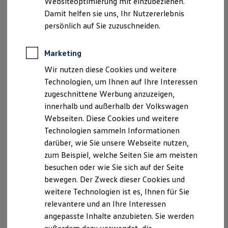
Websiteoptimierung mit einzubeziehen.
Elektrofahrzeugkonzepte
Damit helfen sie uns, Ihr Nutzererlebnis
ID. EVERY1
Reichweite
persönlich auf Sie zuzuschneiden.
Reichweite der ID. Modelle
Reichweite im Winter
Rekuperation
Marketing
Laden
Wir nutzen diese Cookies und weitere
Laden unterwegs
Laden Zuhause
Technologien, um Ihnen auf Ihre Interessen
Ladestationen finden
zugeschnittene Werbung anzuzeigen,
Ladezeitensimulator
innerhalb und außerhalb der Volkswagen
Batterie
Sicherheit
Webseiten. Diese Cookies und weitere
Garantie und Lebensdauer
Technologien sammeln Informationen
Nachhaltigkeit
darüber, wie Sie unsere Webseite nutzen,
Technologie
Kosten und Kauf
zum Beispiel, welche Seiten Sie am meisten
Verbrauchskosten
besuchen oder wie Sie sich auf der Seite
Kaufoptionen
bewegen. Der Zweck dieser Cookies und
E-Auto-Förderung
Software und Konnektivität
weitere Technologien ist es, Ihnen für Sie
Die ID. Software 6
relevantere und an Ihre Interessen
ID. Software Versionen und Updates
angepasste Inhalte anzubieten. Sie werden
Digitale Extras
Schnittstellen zu Ihrem ID.