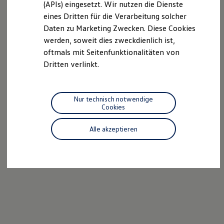
(APIs) eingesetzt. Wir nutzen die Dienste
Motorenöl und Flüssigkeiten
eines Dritten für die Verarbeitung solcher
Räder und Reifen
Pannen- und Unfallhilfe
Daten zu Marketing Zwecken. Diese Cookies
Economy Service
werden, soweit dies zweckdienlich ist,
Volkswagen Teile
oftmals mit Seitenfunktionalitäten von
Zubehör
Modellspezifisches Zubehör
Dritten verlinkt.
Schutz und Pflege
Transport
Entertainment und Elektronik
Individualisieren
Nur technisch notwendige
Wallbox und Ladekabel
Cookies
Digitale Extras
Dienste für Ihr Modell finden
Alle akzeptieren
Volkswagen Apps, Login und Shop
Handy und Fahrzeug verbinden
Updates für Software, Karten und Radio
Über Ihr Auto
Vorgängermodelle
Kundeninformationen
Volkswagen Kundenbetreuung
Warn- und Kontrollleuchten
Assistenzsysteme
Digitale Betriebsanleitung
Live Beratung