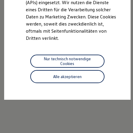
(APIs) eingesetzt. Wir nutzen die Dienste
Motorenöl und Flüssigkeiten
eines Dritten für die Verarbeitung solcher
Räder und Reifen
Pannen- und Unfallhilfe
Daten zu Marketing Zwecken. Diese Cookies
Economy Service
werden, soweit dies zweckdienlich ist,
Volkswagen Teile
oftmals mit Seitenfunktionalitäten von
Zubehör
Modellspezifisches Zubehör
Dritten verlinkt.
Schutz und Pflege
Transport
Entertainment und Elektronik
Individualisieren
Nur technisch notwendige
Wallbox und Ladekabel
Cookies
Digitale Extras
Dienste für Ihr Modell finden
Alle akzeptieren
Volkswagen Apps, Login und Shop
Handy und Fahrzeug verbinden
Updates für Software, Karten und Radio
Über Ihr Auto
Vorgängermodelle
Kundeninformationen
Volkswagen Kundenbetreuung
Warn- und Kontrollleuchten
Assistenzsysteme
Digitale Betriebsanleitung
Live Beratung