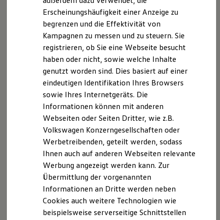
außerdem dazu verwendet, die
Hybridautos
Erscheinungshäufigkeit einer Anzeige zu
Marke und Erlebnis
begrenzen und die Effektivität von
Volkswagen R und R Experience
R-Modelle
Kampagnen zu messen und zu steuern. Sie
R Experience
registrieren, ob Sie eine Webseite besucht
Driving Experience
haben oder nicht, sowie welche Inhalte
Volkswagen entdecken
Werkbesichtigung
genutzt worden sind. Dies basiert auf einer
Factory visit
eindeutigen Identifikation Ihres Browsers
Lifestyle Shop
sowie Ihres Internetgeräts. Die
T-Roc Kollektion
Golf Kollektion
Informationen können mit anderen
ID. Kollektion
Webseiten oder Seiten Dritter, wie z.B.
Volkswagen Kollektion
Volkswagen Konzerngesellschaften oder
R-Kollektion
GTI Kollektion
Werbetreibenden, geteilt werden, sodass
Fußball Drop
Ihnen auch auf anderen Webseiten relevante
we drive football
Werbung angezeigt werden kann. Zur
#wedriveproud
Besitzer und Service
Übermittlung der vorgenannten
myVolkswagen
Informationen an Dritte werden neben
Software Updates
Cookies auch weitere Technologien wie
Service und Ersatzteile
Inspektion und HU/AU
beispielsweise serverseitige Schnittstellen
Reparaturen und Checks