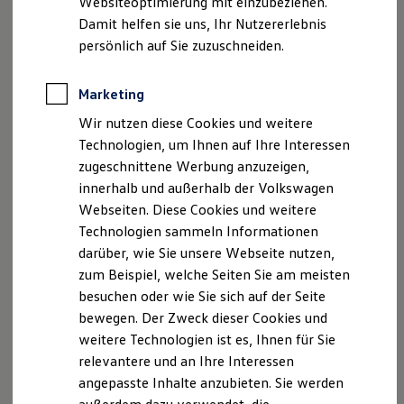
Websiteoptimierung mit einzubeziehen.
Elektrofahrzeugkonzepte
Damit helfen sie uns, Ihr Nutzererlebnis
ID. EVERY1
Reichweite
persönlich auf Sie zuzuschneiden.
Reichweite der ID. Modelle
Reichweite im Winter
Rekuperation
Marketing
Laden
Wir nutzen diese Cookies und weitere
Laden unterwegs
Laden Zuhause
Technologien, um Ihnen auf Ihre Interessen
Ladestationen finden
zugeschnittene Werbung anzuzeigen,
Ladezeitensimulator
innerhalb und außerhalb der Volkswagen
Batterie
Sicherheit
Webseiten. Diese Cookies und weitere
Garantie und Lebensdauer
Technologien sammeln Informationen
Nachhaltigkeit
darüber, wie Sie unsere Webseite nutzen,
Technologie
Kosten und Kauf
zum Beispiel, welche Seiten Sie am meisten
Verbrauchskosten
besuchen oder wie Sie sich auf der Seite
Kaufoptionen
bewegen. Der Zweck dieser Cookies und
E-Auto-Förderung
Software und Konnektivität
weitere Technologien ist es, Ihnen für Sie
Die ID. Software 6
relevantere und an Ihre Interessen
ID. Software Versionen und Updates
angepasste Inhalte anzubieten. Sie werden
Digitale Extras
Schnittstellen zu Ihrem ID.