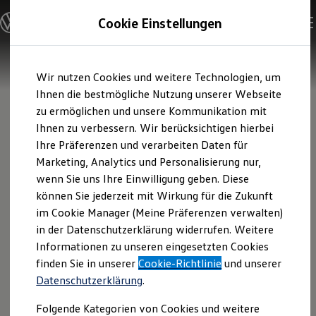
Modelle und Konfigurator
Cookie Einstellungen
Konfigurator
Modelle vergleichen
Konfiguration laden
Zum
Zum
Autosuche
Wir nutzen Cookies und weitere Technologien, um
Hauptinhalt
Footer
Elektroautos
springen
springen
Ihnen die bestmögliche Nutzung unserer Webseite
ENERGY Sondermodelle
Nutzfahrzeuge
zu ermöglichen und unsere Kommunikation mit
SUV und CUV
Ihnen zu verbessern. Wir berücksichtigen hierbei
Familienautos
Ihre Präferenzen und verarbeiten Daten für
Kombis
Kompaktwagen
Marketing, Analytics und Personalisierung nur,
Sportwagen
wenn Sie uns Ihre Einwilligung geben. Diese
Schnell verfügbare Fahrzeuge
Angebote und Produkte
können Sie jederzeit mit Wirkung für die Zukunft
Aktuelle Angebote
im Cookie Manager (Meine Präferenzen verwalten)
E-Auto-Förderung
in der Datenschutzerklärung widerrufen. Weitere
Volkswagen Marktplatz
Informationen zu unseren eingesetzten Cookies
Die ENERGY Sondermodelle
Junge Gebrauchtwagen und Gebrauchtwagen
finden Sie in unserer
Cookie-Richtlinie
und unserer
Volkswagen Zertifizierte Gebrauchtwagen
Datenschutzerklärung
.
Elektromobilität bei Gebrauchtwagen
Zubehör- und Serviceangebote
Folgende Kategorien von Cookies und weitere
Saisonangebote