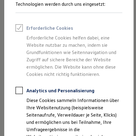
Reifenpakete
Technologien werden durch uns eingesetzt:
Leasing
Leasing-Angebote
Gebrauchtwagen Leasing
Junge Gebrauchtwagen-Leasing
Erforderliche Cookies
Elektroauto Leasing
Kleinwagen-Leasing
Erforderliche Cookies helfen dabei, eine
Leasing ohne Anzahlung
Website nutzbar zu machen, indem sie
Finanzierung
Autokredit mit Schlussrate
Grundfunktionen wie Seitennavigation und
Versicherungen und Garantien
Zugriff auf sichere Bereiche der Website
Kfz-Versicherung
ermöglichen. Die Website kann ohne diese
Restschuldversicherungen
Garantien
Cookies nicht richtig funktionieren.
Wartungsverträge
Geschäftskunden
Professional Class bei Volkswagen
Analytics und Personalisierung
Großkunden
Diese Cookies sammeln Informationen über
Behörden
Direktkunden
Ihre Websitenutzung (beispielsweise
Sonderfahrzeuge
Seitenaufrufe, Verweildauer je Seite, Klicks)
Anpfiff zum Gewinn
und ermöglichen uns bei Teilnahme, Ihre
Elektromobilität
Elektroautos
Umfrageergebnisse in die
ID. Tutorials