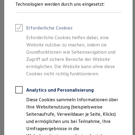
Reifenpakete
Technologien werden durch uns eingesetzt:
Leasing
Leasing-Angebote
Gebrauchtwagen Leasing
Junge Gebrauchtwagen-Leasing
Erforderliche Cookies
Elektroauto Leasing
Kleinwagen-Leasing
Erforderliche Cookies helfen dabei, eine
Leasing ohne Anzahlung
Website nutzbar zu machen, indem sie
Finanzierung
Autokredit mit Schlussrate
Grundfunktionen wie Seitennavigation und
Versicherungen und Garantien
Zugriff auf sichere Bereiche der Website
Kfz-Versicherung
ermöglichen. Die Website kann ohne diese
Restschuldversicherungen
Garantien
Cookies nicht richtig funktionieren.
Wartungsverträge
Geschäftskunden
Professional Class bei Volkswagen
Analytics und Personalisierung
Großkunden
Diese Cookies sammeln Informationen über
Behörden
Direktkunden
Ihre Websitenutzung (beispielsweise
Sonderfahrzeuge
Seitenaufrufe, Verweildauer je Seite, Klicks)
Anpfiff zum Gewinn
und ermöglichen uns bei Teilnahme, Ihre
Elektromobilität
Elektroautos
Umfrageergebnisse in die
ID. Tutorials