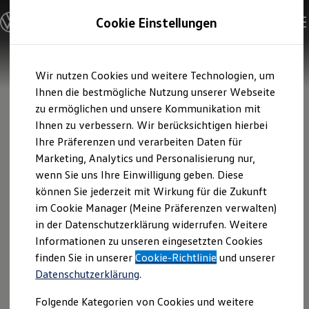
Modelle und Konfigurator
Cookie Einstellungen
Konfigurator
Modelle vergleichen
Konfiguration laden
Zum
Zum
Autosuche
Wir nutzen Cookies und weitere Technologien, um
Hauptinhalt
Footer
Elektroautos
springen
springen
Ihnen die bestmögliche Nutzung unserer Webseite
ENERGY Sondermodelle
Nutzfahrzeuge
zu ermöglichen und unsere Kommunikation mit
SUV und CUV
Ihnen zu verbessern. Wir berücksichtigen hierbei
Familienautos
Ihre Präferenzen und verarbeiten Daten für
Kombis
Kompaktwagen
Marketing, Analytics und Personalisierung nur,
Sportwagen
wenn Sie uns Ihre Einwilligung geben. Diese
Schnell verfügbare Fahrzeuge
Angebote und Produkte
können Sie jederzeit mit Wirkung für die Zukunft
Aktuelle Angebote
im Cookie Manager (Meine Präferenzen verwalten)
E-Auto-Förderung
in der Datenschutzerklärung widerrufen. Weitere
Volkswagen Marktplatz
Informationen zu unseren eingesetzten Cookies
Die ENERGY Sondermodelle
Junge Gebrauchtwagen und Gebrauchtwagen
finden Sie in unserer
Cookie-Richtlinie
und unserer
Volkswagen Zertifizierte Gebrauchtwagen
Datenschutzerklärung
.
Elektromobilität bei Gebrauchtwagen
Zubehör- und Serviceangebote
Folgende Kategorien von Cookies und weitere
Saisonangebote