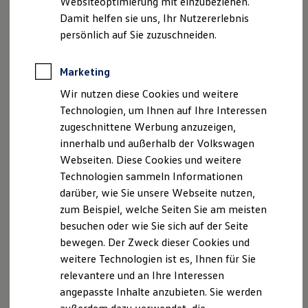
Websiteoptimierung mit einzubeziehen.
Elektrofahrzeugkonzepte
Damit helfen sie uns, Ihr Nutzererlebnis
ID. EVERY1
Reichweite
persönlich auf Sie zuzuschneiden.
Reichweite der ID. Modelle
Reichweite im Winter
Rekuperation
Marketing
Laden
Wir nutzen diese Cookies und weitere
Laden unterwegs
Laden Zuhause
Technologien, um Ihnen auf Ihre Interessen
Ladestationen finden
zugeschnittene Werbung anzuzeigen,
Ladezeitensimulator
innerhalb und außerhalb der Volkswagen
Batterie
Sicherheit
Webseiten. Diese Cookies und weitere
Garantie und Lebensdauer
Technologien sammeln Informationen
Nachhaltigkeit
darüber, wie Sie unsere Webseite nutzen,
Technologie
Kosten und Kauf
zum Beispiel, welche Seiten Sie am meisten
Verbrauchskosten
besuchen oder wie Sie sich auf der Seite
Kaufoptionen
bewegen. Der Zweck dieser Cookies und
E-Auto-Förderung
Software und Konnektivität
weitere Technologien ist es, Ihnen für Sie
Die ID. Software 6
relevantere und an Ihre Interessen
ID. Software Versionen und Updates
angepasste Inhalte anzubieten. Sie werden
Digitale Extras
Schnittstellen zu Ihrem ID.