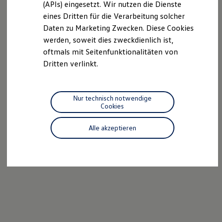
(APIs) eingesetzt. Wir nutzen die Dienste
Motorenöl und Flüssigkeiten
eines Dritten für die Verarbeitung solcher
Räder und Reifen
Pannen- und Unfallhilfe
Daten zu Marketing Zwecken. Diese Cookies
Economy Service
werden, soweit dies zweckdienlich ist,
Volkswagen Teile
oftmals mit Seitenfunktionalitäten von
Zubehör
Modellspezifisches Zubehör
Dritten verlinkt.
Schutz und Pflege
Transport
Entertainment und Elektronik
Individualisieren
Nur technisch notwendige
Wallbox und Ladekabel
Cookies
Digitale Extras
Dienste für Ihr Modell finden
Alle akzeptieren
Volkswagen Apps, Login und Shop
Handy und Fahrzeug verbinden
Updates für Software, Karten und Radio
Über Ihr Auto
Vorgängermodelle
Kundeninformationen
Volkswagen Kundenbetreuung
Warn- und Kontrollleuchten
Assistenzsysteme
Digitale Betriebsanleitung
Live Beratung