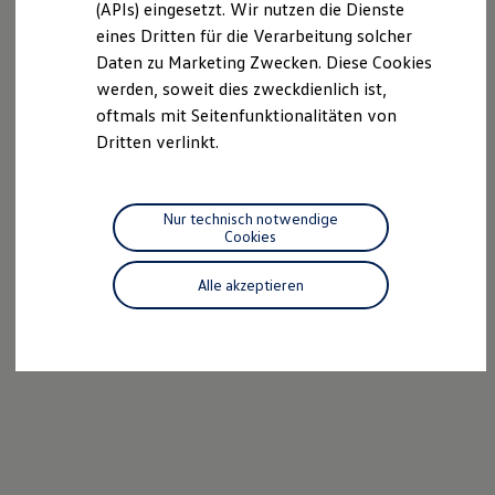
(APIs) eingesetzt. Wir nutzen die Dienste
Motorenöl und Flüssigkeiten
eines Dritten für die Verarbeitung solcher
Räder und Reifen
Pannen- und Unfallhilfe
Daten zu Marketing Zwecken. Diese Cookies
Economy Service
werden, soweit dies zweckdienlich ist,
Volkswagen Teile
oftmals mit Seitenfunktionalitäten von
Zubehör
Modellspezifisches Zubehör
Dritten verlinkt.
Schutz und Pflege
Transport
Entertainment und Elektronik
Individualisieren
Nur technisch notwendige
Wallbox und Ladekabel
Cookies
Digitale Extras
Dienste für Ihr Modell finden
Alle akzeptieren
Volkswagen Apps, Login und Shop
Handy und Fahrzeug verbinden
Updates für Software, Karten und Radio
Über Ihr Auto
Vorgängermodelle
Kundeninformationen
Volkswagen Kundenbetreuung
Warn- und Kontrollleuchten
Assistenzsysteme
Digitale Betriebsanleitung
Live Beratung