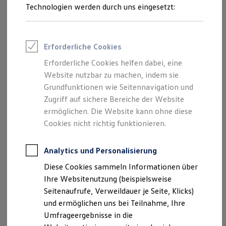
Reifenpakete
Technologien werden durch uns eingesetzt:
Leasing
Leasing-Angebote
Gebrauchtwagen Leasing
Junge Gebrauchtwagen-Leasing
Erforderliche Cookies
Elektroauto Leasing
Kleinwagen-Leasing
Erforderliche Cookies helfen dabei, eine
Leasing ohne Anzahlung
Website nutzbar zu machen, indem sie
Finanzierung
Autokredit mit Schlussrate
Grundfunktionen wie Seitennavigation und
Versicherungen und Garantien
Zugriff auf sichere Bereiche der Website
Kfz-Versicherung
ermöglichen. Die Website kann ohne diese
Restschuldversicherungen
Garantien
Cookies nicht richtig funktionieren.
Wartungsverträge
Geschäftskunden
Professional Class bei Volkswagen
Analytics und Personalisierung
Großkunden
Diese Cookies sammeln Informationen über
Behörden
Direktkunden
Ihre Websitenutzung (beispielsweise
Sonderfahrzeuge
Seitenaufrufe, Verweildauer je Seite, Klicks)
Anpfiff zum Gewinn
und ermöglichen uns bei Teilnahme, Ihre
Elektromobilität
Elektroautos
Umfrageergebnisse in die
ID. Tutorials