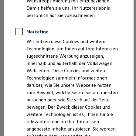
Websiteoptimierung mit einzubeziehen.
Elektrofahrzeugkonzepte
Damit helfen sie uns, Ihr Nutzererlebnis
ID. EVERY1
Reichweite
persönlich auf Sie zuzuschneiden.
Reichweite der ID. Modelle
Reichweite im Winter
Rekuperation
Marketing
Laden
Wir nutzen diese Cookies und weitere
Laden unterwegs
Laden Zuhause
Technologien, um Ihnen auf Ihre Interessen
Ladestationen finden
zugeschnittene Werbung anzuzeigen,
Ladezeitensimulator
innerhalb und außerhalb der Volkswagen
Batterie
Sicherheit
Webseiten. Diese Cookies und weitere
Garantie und Lebensdauer
Technologien sammeln Informationen
Nachhaltigkeit
darüber, wie Sie unsere Webseite nutzen,
Technologie
Kosten und Kauf
zum Beispiel, welche Seiten Sie am meisten
Verbrauchskosten
besuchen oder wie Sie sich auf der Seite
Kaufoptionen
bewegen. Der Zweck dieser Cookies und
E-Auto-Förderung
Software und Konnektivität
weitere Technologien ist es, Ihnen für Sie
Die ID. Software 6
relevantere und an Ihre Interessen
ID. Software Versionen und Updates
angepasste Inhalte anzubieten. Sie werden
Digitale Extras
Schnittstellen zu Ihrem ID.