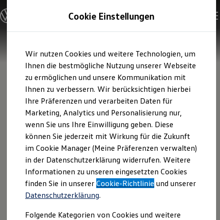
Modelle und Konfigurator
Cookie Einstellungen
Konfigurator
Modelle vergleichen
Konfiguration laden
Zum
Zum
Autosuche
Wir nutzen Cookies und weitere Technologien, um
Hauptinhalt
Footer
Elektroautos
springen
springen
Ihnen die bestmögliche Nutzung unserer Webseite
ENERGY Sondermodelle
Nutzfahrzeuge
zu ermöglichen und unsere Kommunikation mit
SUV und CUV
Ihnen zu verbessern. Wir berücksichtigen hierbei
Familienautos
Ihre Präferenzen und verarbeiten Daten für
Kombis
Kompaktwagen
Marketing, Analytics und Personalisierung nur,
Sportwagen
wenn Sie uns Ihre Einwilligung geben. Diese
Schnell verfügbare Fahrzeuge
Angebote und Produkte
können Sie jederzeit mit Wirkung für die Zukunft
Aktuelle Angebote
im Cookie Manager (Meine Präferenzen verwalten)
E-Auto-Förderung
in der Datenschutzerklärung widerrufen. Weitere
Volkswagen Marktplatz
Informationen zu unseren eingesetzten Cookies
Die ENERGY Sondermodelle
Junge Gebrauchtwagen und Gebrauchtwagen
finden Sie in unserer
Cookie-Richtlinie
und unserer
Volkswagen Zertifizierte Gebrauchtwagen
Datenschutzerklärung
.
Elektromobilität bei Gebrauchtwagen
Zubehör- und Serviceangebote
Folgende Kategorien von Cookies und weitere
Saisonangebote