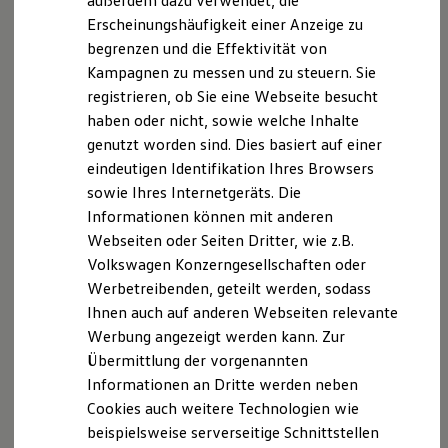
außerdem dazu verwendet, die
Hybridautos
Erscheinungshäufigkeit einer Anzeige zu
Marke und Erlebnis
begrenzen und die Effektivität von
Volkswagen R und R Experience
R-Modelle
Kampagnen zu messen und zu steuern. Sie
R Experience
registrieren, ob Sie eine Webseite besucht
Driving Experience
haben oder nicht, sowie welche Inhalte
Volkswagen entdecken
Werkbesichtigung
genutzt worden sind. Dies basiert auf einer
Factory visit
eindeutigen Identifikation Ihres Browsers
Lifestyle Shop
sowie Ihres Internetgeräts. Die
T-Roc Kollektion
Golf Kollektion
Informationen können mit anderen
ID. Kollektion
Webseiten oder Seiten Dritter, wie z.B.
Volkswagen Kollektion
Volkswagen Konzerngesellschaften oder
R-Kollektion
GTI Kollektion
Werbetreibenden, geteilt werden, sodass
Fußball Drop
Ihnen auch auf anderen Webseiten relevante
we drive football
Werbung angezeigt werden kann. Zur
#wedriveproud
Besitzer und Service
Übermittlung der vorgenannten
myVolkswagen
Informationen an Dritte werden neben
Software Updates
Cookies auch weitere Technologien wie
Service und Ersatzteile
Inspektion und HU/AU
beispielsweise serverseitige Schnittstellen
Reparaturen und Checks