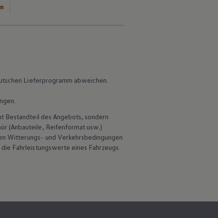
en
 deutschen Lieferprogramm abweichen.
ungen.
ht Bestandteil des Angebots, sondern
hör
(Anbauteile, Reifenformat usw.)
en Witterungs- und Verkehrsbedingungen
 die Fahrleistungswerte eines Fahrzeugs