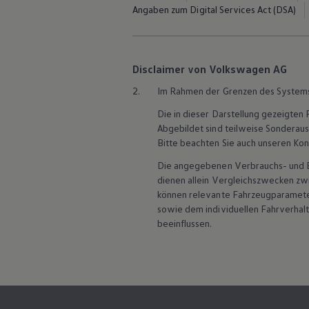
ID. Software Versionen und Updates
Angaben zum Digital Services Act (DSA)
Digitale Extras
Schnittstellen zu Ihrem ID.
Hybridautos
Marke und Erlebnis
Volkswagen R und R Experience
Disclaimer von Volkswagen AG
R-Modelle
2.
Im Rahmen der Grenzen des System
R Experience
Driving Experience
Die in dieser Darstellung gezeigte
Volkswagen entdecken
Abgebildet sind teilweise Sonderau
Werkbesichtigung
Factory visit
Bitte beachten Sie auch unseren Kon
Lifestyle Shop
Die angegebenen Verbrauchs- und Emi
T-Roc Kollektion
Golf Kollektion
dienen allein Vergleichszwecken z
ID. Kollektion
können relevante Fahrzeugparamete
Volkswagen Kollektion
sowie dem individuellen Fahrverhal
R-Kollektion
beeinflussen.
GTI Kollektion
Fußball Drop
we drive football
#wedriveproud
Besitzer und Service
myVolkswagen
Software Updates