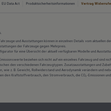
EU Data Act
Produktsicherheitsinformationen
Vertrag Widerruf
s.
n Fahrzeuge und Ausstattungen können in einzelnen Details vom aktuellen
sstattungen der Fahrzeuge gegen Mehrpreis.
figurator für eine Übersicht der aktuell verfügbaren Modelle und Ausstatt
ssionswerte beziehen sich nicht auf ein einzelnes Fahrzeug und sind nic
wischen den verschiedenen Fahrzeugtypen. Zusatzausstattungen und
Zube
r, wie
z. B.
Gewicht, Rollwiderstand und Aerodynamik verändern und neb
ten den Kraftstoffverbrauch, den Stromverbrauch, die CO₂-Emissionen und