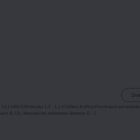
Dir
12,1 kWh/100 km plus 1,3 - 1,1 l/100km; Kraftstoffverbrauch bei entladen
rt: B; CO₂-Klasse(n) bei entladener Batterie: D - C.