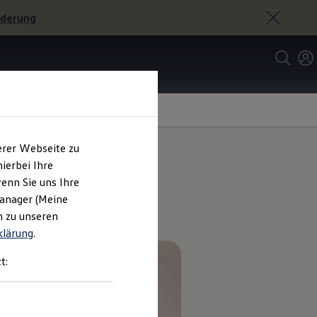
rderung
erer Webseite zu
ierbei Ihre
enn Sie uns Ihre
Manager (Meine
n zu unseren
klärung
.
t: