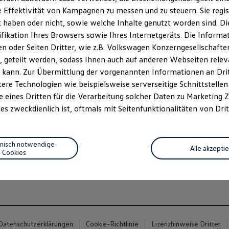
 Effektivität von Kampagnen zu messen und zu steuern. Sie regist
haben oder nicht, sowie welche Inhalte genutzt worden sind. Die
ifikation Ihres Browsers sowie Ihres Internetgeräts. Die Inform
 oder Seiten Dritter, wie z.B. Volkswagen Konzerngesellschafte
 geteilt werden, sodass Ihnen auch auf anderen Webseiten rel
n 3
, 3 von 3
 kann. Zur Übermittlung der vorgenannten Informationen an Dr
ere Technologien wie beispielsweise serverseitige Schnittstellen 
e eines Dritten für die Verarbeitung solcher Daten zu Marketing
 LED-Matrix-Scheinwerfer
mit dem dynamischen Fernlichtassist
es zweckdienlich ist, oftmals mit Seitenfunktionalitäten von Drit
2
e Verkehrsteilnehmende zu blenden.
hnisch notwendige
n
mit animiertem Blinklicht zeigen
beim Abbiegen mit einer Lic
Alle akzepti
Cookies
lf
mit einer aus
drei wählbaren Animationen.
Datenschutzerklärungen
Cookie-Richtlinie
Lizenzhinweise Dritter