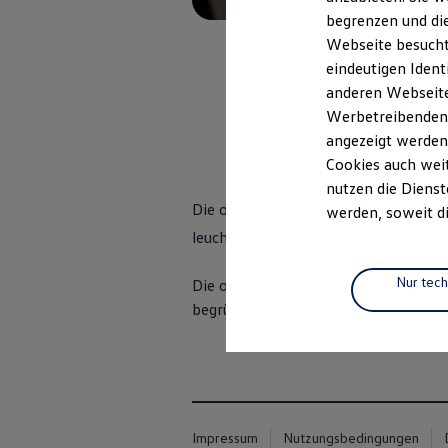
Elektromobilität
begrenzen und die
Elektroautos
ID. Tutorials
Webseite besucht 
Elektrofahrzeugkonzepte
eindeutigen Ident
ID. EVERY1
anderen Webseiten
Reichweite
Reichweite der ID. Modelle
Werbetreibenden,
, 1 von 3
, 2 vo
Reichweite im Winter
angezeigt werden
Rekuperation
Cookies auch weit
Laden
Laden unterwegs
nutzen die Dienst
Laden Zuhause
Die optional erhältlichen
IQ.LIGHT –
werden, soweit di
Ladestationen finden
leuchten Ihren Weg aus, ohne ander
Ladezeitensimulator
Batterie
Sicherheit
Nur tec
Die optionalen
3D-LED-Rückleuchte
Garantie und Lebensdauer
begrüßt und verabschiedet Sie der
Go
Nachhaltigkeit
Technologie
Kosten und Kauf
Verbrauchskosten
Kaufoptionen
E-Auto-Förderung
Software und Konnektivität
Die ID. Software 6
Impressum
Nutzungsbedingungen