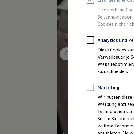
Erforderliche Co
Elektromobilität bei Gebrauchtwagen
Zubehör- und Serviceangebote
Erforderliche Coo
Saisonangebote
Seitennavigation 
Reifenpakete
Leasing
Cookies nicht rich
Leasing-Angebote
Gebrauchtwagen Leasing
Junge Gebrauchtwagen-Leasing
Analytics und Pe
Elektroauto Leasing
Diese Cookies sa
Kleinwagen-Leasing
Leasing ohne Anzahlung
Verweildauer je S
Finanzierung
Websiteoptimierun
Autokredit mit Schlussrate
zuzuschneiden.
Versicherungen und Garantien
Kfz-Versicherung
Restschuldversicherungen
Marketing
Garantien
Wartungsverträge
Wir nutzen diese 
Geschäftskunden
Professional Class bei Volkswagen
Werbung anzuzeig
Großkunden
Technologien sam
Behörden
Seiten Sie am mei
Direktkunden
Sonderfahrzeuge
weitere Technolog
Anpfiff zum Gewinn
1
anzubieten. Sie w