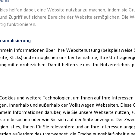
okies
kies helfen dabei, eine Website nutzbar zu machen, indem sie G
und Zugriff auf sichere Bereiche der Website ermöglichen. Die W
tig funktionieren.
rsonalisierung
mmeln Informationen über Ihre Websitenutzung (beispielsweise S
eite, Klicks) und ermöglichen uns bei Teilnahme, Ihre Umfrageerge
g mit einzubeziehen. Damit helfen sie uns, Ihr Nutzererlebnis pe
Cookies und weitere Technologien, um Ihnen auf Ihre Interessen
en, innerhalb und außerhalb der Volkswagen Webseiten. Diese C
meln Informationen darüber, wie Sie unsere Webseite nutzen, zu
sten besuchen oder wie Sie sich auf der Seite bewegen. Der Zwec
ien ist es, Ihnen für Sie relevantere und an Ihre Interessen ange
erden außerdem dazu verwendet, die Erscheinungshäufigkeit eine