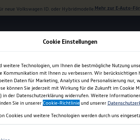
Mehr zur
E‑Auto
-Fö
ür neue
Volkswagen
ID. oder Hybridmodelle.
Cookie Einstellungen
IQ.LIGHT
d weitere Technologien, um Ihnen die bestmögliche Nutzung uns
e Kommunikation mit Ihnen zu verbessern. Wir berücksichtigen h
eiten Daten für Marketing, Analytics und Personalisierung nur, w
 sehen lassen.
ese können Sie jederzeit mit Wirkung für die Zukunft im Cookie 
) in der Datenschutzerklärung widerrufen. Weitere Informatione
inden Sie in unserer
Cookie-Richtlinie
und unserer
Datenschutzer
on Cookies und weitere Technologien werden durch uns eingesetz