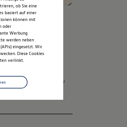
rieren, ob Sie eine
s basiert auf einer
ationen können mit
n oder
evante Werbung
itte werden neben
(APIs) eingesetzt. Wir
 Zwecken. Diese Cookies
enten „Dynamic Light Assist“
ten verlinkt.
htbewegung die Richtung an. Dazu
eren