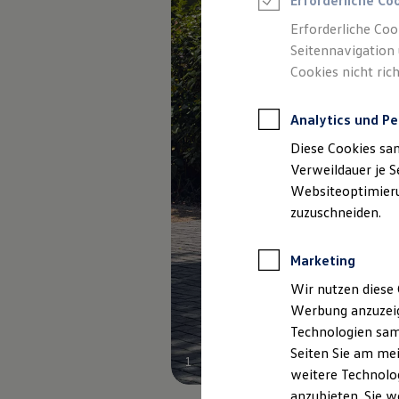
Erforderliche Co
Elektromobilität bei Gebrauchtwagen
Zubehör- und Serviceangebote
Erforderliche Coo
Saisonangebote
Seitennavigation 
Reifenpakete
Leasing
Cookies nicht rich
Leasing-Angebote
Gebrauchtwagen Leasing
Junge Gebrauchtwagen-Leasing
Analytics und Pe
Elektroauto Leasing
Diese Cookies sa
Kleinwagen-Leasing
Leasing ohne Anzahlung
Verweildauer je S
Finanzierung
Websiteoptimierun
Autokredit mit Schlussrate
zuzuschneiden.
Versicherungen und Garantien
Kfz-Versicherung
Restschuldversicherungen
Marketing
Garantien
Wartungsverträge
Wir nutzen diese 
Geschäftskunden
Professional Class bei Volkswagen
Werbung anzuzeig
Großkunden
Technologien sam
Behörden
Seiten Sie am mei
Direktkunden
1
Sonderfahrzeuge
weitere Technolog
Anpfiff zum Gewinn
anzubieten. Sie w