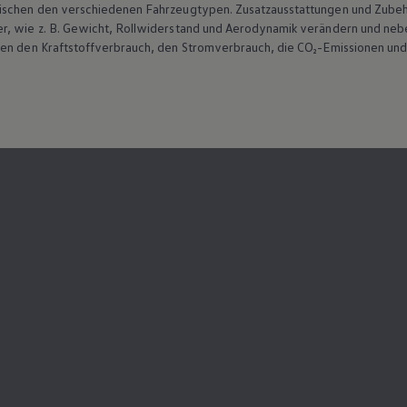
wischen den verschiedenen Fahrzeugtypen. Zusatzausstattungen und
Zube
r, wie
z. B.
Gewicht, Rollwiderstand und Aerodynamik verändern und neb
ten den Kraftstoffverbrauch, den Stromverbrauch, die CO₂-Emissionen und