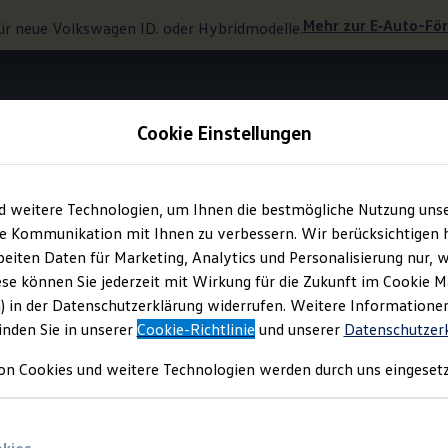
Mehr zur
E‑Auto
-Fö
ür neue
Volkswagen
ID. oder Hybridmodelle.
Cookie Einstellungen
Design-Paket „Black Style“
d weitere Technologien, um Ihnen die bestmögliche Nutzung uns
e Kommunikation mit Ihnen zu verbessern. Wir berücksichtigen h
eiten Daten für Marketing, Analytics und Personalisierung nur, w
anz und sportliche De
ese können Sie jederzeit mit Wirkung für die Zukunft im Cookie 
) in der Datenschutzerklärung widerrufen. Weitere Informatione
inden Sie in unserer
Cookie-Richtlinie
und unserer
Datenschutzer
on Cookies und weitere Technologien werden durch uns eingesetz