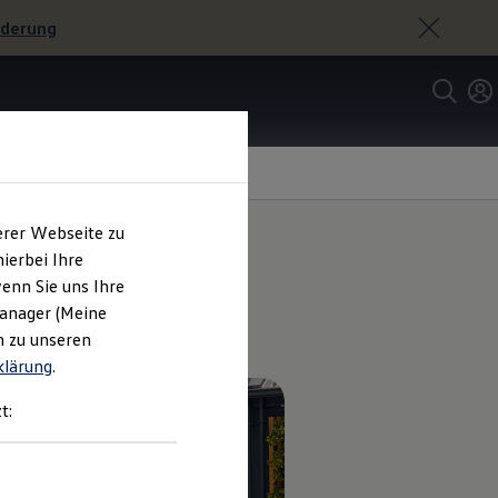
rderung
erer Webseite zu
ierbei Ihre
enn Sie uns Ihre
tails.
Manager (Meine
n zu unseren
klärung
.
t: