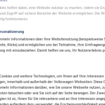
okies
kies helfen dabei, eine Website nutzbar zu machen, indem sie G
und Zugriff auf sichere Bereiche der Website ermöglichen. Die W
tig funktionieren.
rsonalisierung
mmeln Informationen über Ihre Websitenutzung (beispielsweise S
eite, Klicks) und ermöglichen uns bei Teilnahme, Ihre Umfrageerge
g mit einzubeziehen. Damit helfen sie uns, Ihr Nutzererlebnis pe
Cookies und weitere Technologien, um Ihnen auf Ihre Interessen
en, innerhalb und außerhalb der Volkswagen Webseiten. Diese C
meln Informationen darüber, wie Sie unsere Webseite nutzen, zu
sten besuchen oder wie Sie sich auf der Seite bewegen. Der Zwec
ien ist es, Ihnen für Sie relevantere und an Ihre Interessen ange
erden außerdem dazu verwendet, die Erscheinungshäufigkeit eine