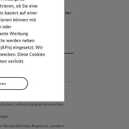
rieren, ob Sie eine
rwechselbaren Look:
Schwarze
s basiert auf einer
tik. Der schwarze Schriftzug auf der
ationen können mit
e 19-Zoll-Leichtmetallfelge
n oder
evante Werbung
itte werden neben
(APIs) eingesetzt. Wir
 Zwecken. Diese Cookies
ten verlinkt.
en
eren
 deutschen Lieferprogramm abweichen.
ungen.
ht Bestandteil des Angebots, sondern