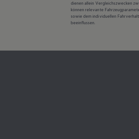
ID. Software Versionen und Updates
dienen allein Vergleichszwecken z
Digitale Extras
können relevante Fahrzeugparamete
Schnittstellen zu Ihrem ID.
sowie dem individuellen Fahrverhal
Hybridautos
beeinflussen.
Marke und Erlebnis
Volkswagen R und R Experience
R-Modelle
R Experience
Driving Experience
Volkswagen entdecken
Werkbesichtigung
Factory visit
Lifestyle Shop
T-Roc Kollektion
Golf Kollektion
ID. Kollektion
Volkswagen Kollektion
R-Kollektion
GTI Kollektion
Fußball Drop
we drive football
#wedriveproud
Besitzer und Service
myVolkswagen
Software Updates