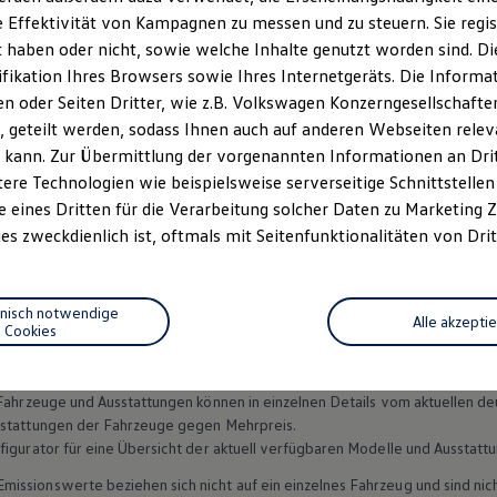
 Effektivität von Kampagnen zu messen und zu steuern. Sie regist
lack Style“
verleihen Sie Ihrem
ID.4
einen markanten und unve
haben oder nicht, sowie welche Inhalte genutzt worden sind. Die
menleiste und
abgedunkelte Scheiben
schaffen eine elegante Op
pen setzen stilvolle Akzente, während das
ifikation Ihres Browsers sowie Ihres Internetgeräts. Die Inform
schwarze Dach
und di
des Fahrzeugs perfekt abrunden.
 oder Seiten Dritter, wie z.B. Volkswagen Konzerngesellschafte
 geteilt werden, sodass Ihnen auch auf anderen Webseiten rel
 kann. Zur Übermittlung der vorgenannten Informationen an Dr
ere Technologien wie beispielsweise serverseitige Schnittstellen 
e eines Dritten für die Verarbeitung solcher Daten zu Marketing
es zweckdienlich ist, oftmals mit Seitenfunktionalitäten von Drit
Datenschutzerklärungen
Cookie-Richtlinie
Lizenzhinweise Dritter
EU Data Act
Produktsicherheitsinformationen
Vertrag Widerruf
hnisch notwendige
Alle akzepti
Cookies
n Fahrzeuge und Ausstattungen können in einzelnen Details vom aktuellen
sstattungen der Fahrzeuge gegen Mehrpreis.
figurator für eine Übersicht der aktuell verfügbaren Modelle und Ausstatt
ssionswerte beziehen sich nicht auf ein einzelnes Fahrzeug und sind nic