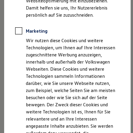
Websiteoptimierung mit einzubeziehen.
Behörden
Damit helfen sie uns, Ihr Nutzererlebnis
Direktkunden
persönlich auf Sie zuzuschneiden.
Sonderfahrzeuge
Anpfiff zum Gewinn
Elektromobilität
Marketing
Elektroautos
ID. Tutorials
Wir nutzen diese Cookies und weitere
--:--
Elektrofahrzeugkonzepte
3
Technologien, um Ihnen auf Ihre Interessen
Verbleibende Zeit, --:--
ID. EVERY1
Reichweite
zugeschnittene Werbung anzuzeigen,
Reichweite der ID. Modelle
innerhalb und außerhalb der Volkswagen
Reichweite im Winter
Webseiten. Diese Cookies und weitere
Rekuperation
Laden
Technologien sammeln Informationen
Laden unterwegs
darüber, wie Sie unsere Webseite nutzen,
Laden Zuhause
zum Beispiel, welche Seiten Sie am meisten
Ladestationen finden
Ladezeitensimulator
besuchen oder wie Sie sich auf der Seite
Batterie
bewegen. Der Zweck dieser Cookies und
Sicherheit
weitere Technologien ist es, Ihnen für Sie
Garantie und Lebensdauer
Nachhaltigkeit
relevantere und an Ihre Interessen
Technologie
angepasste Inhalte anzubieten. Sie werden
Kosten und Kauf