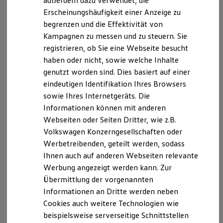
außerdem dazu verwendet, die
Verbrauchskosten
Kaufoptionen
Erscheinungshäufigkeit einer Anzeige zu
E-Auto-Förderung
begrenzen und die Effektivität von
Software und Konnektivität
Kampagnen zu messen und zu steuern. Sie
Die ID. Software 6
ID. Software Versionen und Updates
registrieren, ob Sie eine Webseite besucht
Digitale Extras
, 1 von 2
, 2 von 2
haben oder nicht, sowie welche Inhalte
Schnittstellen zu Ihrem ID.
genutzt worden sind. Dies basiert auf einer
Hybridautos
Marke und Erlebnis
eindeutigen Identifikation Ihres Browsers
Volkswagen R und R Experience
Park Assist Pro
sowie Ihres Internetgeräts. Die
R-Modelle
Informationen können mit anderen
R Experience
Der optionale
Park Assist Pro
macht Ihnen das Ein- und
Driving Experience
Webseiten oder Seiten Dritter, wie z.B.
Aussteigen bequemer – ohne, dass Sie sich in enge Lücken
Volkswagen entdecken
Volkswagen Konzerngesellschaften oder
Werkbesichtigung
drängen müssen. Er bietet Ihnen die Möglichkeit, das
Werbetreibenden, geteilt werden, sodass
Factory visit
automatische Ein- oder Ausparken via Park Assist Pro-App
Lifestyle Shop
Ihnen auch auf anderen Webseiten relevante
zu starten. Darüber hinaus bietet er Ihnen alle Vorteile des
T-Roc Kollektion
Werbung angezeigt werden kann. Zur
Golf Kollektion
1
2
5
Park Assist Plus.
Übermittlung der vorgenannten
ID. Kollektion
Volkswagen Kollektion
Informationen an Dritte werden neben
R-Kollektion
Cookies auch weitere Technologien wie
GTI Kollektion
beispielsweise serverseitige Schnittstellen
Fußball Drop