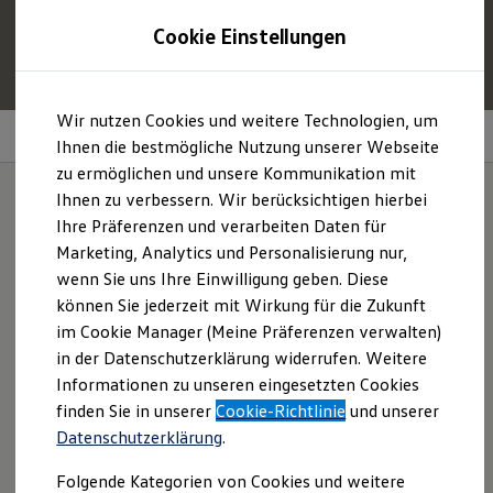
1
Profitieren Sie von bis zu
6.000 €
Cookie Einstellungen
E‑Auto‑Förderung für neue
Volkswagen
ID. oder
Hybridmodelle.
Zum
Zum
Mehr zur
E‑Auto
-Förderung
Wir nutzen Cookies und weitere Technologien, um
Hauptinhalt
Footer
Parkassistenzsysteme
springen
springen
Ihnen die bestmögliche Nutzung unserer Webseite
zu ermöglichen und unsere Kommunikation mit
Modelle und Konfigurator
Konfigurator
Ihnen zu verbessern. Wir berücksichtigen hierbei
Modelle vergleichen
Ihre Präferenzen und verarbeiten Daten für
Konfiguration laden
Parkassistenzsysteme
Marketing, Analytics und Personalisierung nur,
Autosuche
Elektroautos
wenn Sie uns Ihre Einwilligung geben. Diese
im Überblick:
ENERGY Sondermodelle
können Sie jederzeit mit Wirkung für die Zukunft
Nutzfahrzeuge
im Cookie Manager (Meine Präferenzen verwalten)
SUV und CUV
Familienautos
in der Datenschutzerklärung widerrufen. Weitere
Kombis
Informationen zu unseren eingesetzten Cookies
Kompaktwagen
finden Sie in unserer
Cookie-Richtlinie
und unserer
Sportwagen
Park Assist Plus
Schnell verfügbare Fahrzeuge
Datenschutzerklärung
.
Park Assist Pro
Angebote und Produkte
Aktuelle Angebote
Folgende Kategorien von Cookies und weitere
Memory-Funktion für Parkassistent
E-Auto-Förderung