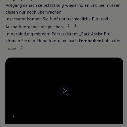
Über Ihr Auto
Vorgang danach selbstständig wiederholen und Sie müssen
Vorgängermodelle
Kundeninformationen
diesen nur noch überwachen.
Volkswagen Kundenbetreuung
Insgesamt können Sie fünf unterschiedliche Ein- und
Warn- und Kontrollleuchten
1
2
Ausparkvorgänge abspeichern.
Assistenzsysteme
Digitale Betriebsanleitung
In Verbindung mit dem Parkassistent „Park Assist Pro“
Live Beratung
können Sie den Einparkvorgang auch
fernbedient
ablaufen
Magazin
Lifestyle
5
lassen.
Transport
Familie
Elektromobilität
Volkswagen R
Pannen- und Unfallhilfe
Volkswagen Kundenbetreuung
--:--
7
Verbleibende Zeit, --:--