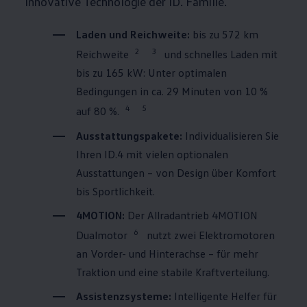
innovative Technologie der ID. Familie.
Laden und Reichweite:
bis zu 572 km
2
3
Reichweite
und schnelles Laden mit
bis zu 165 kW: Unter optimalen
Bedingungen in ca. 29 Minuten von 10 %
4
5
auf 80 %.
Ausstattungspakete:
Individualisieren Sie
Ihren
ID.4
mit vielen optionalen
Ausstattungen – von Design über Komfort
bis Sportlichkeit.
4MOTION
:
Der Allradantrieb
4MOTION
6
Dualmotor
nutzt zwei Elektromotoren
an Vorder- und Hinterachse – für mehr
Traktion und eine stabile Kraftverteilung.
Assistenzsysteme:
Intelligente Helfer für