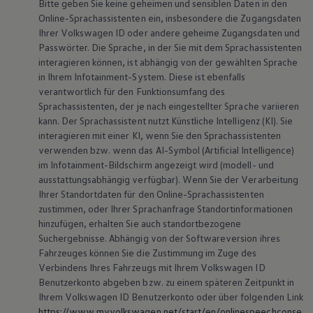
Bitte geben Sie keine geheimen und sensiblen Daten in den
Online-Sprachassistenten ein, insbesondere die Zugangsdaten
Ihrer
Volkswagen
ID oder andere geheime Zugangsdaten und
Passwörter. Die Sprache, in der Sie mit dem Sprachassistenten
interagieren können, ist abhängig von der gewählten Sprache
in Ihrem Infotainment-System. Diese ist ebenfalls
verantwortlich für den Funktionsumfang des
Sprachassistenten, der je nach eingestellter Sprache variieren
kann. Der Sprachassistent nutzt Künstliche Intelligenz (KI). Sie
interagieren mit einer KI, wenn Sie den Sprachassistenten
verwenden bzw. wenn das AI-Symbol (Artificial Intelligence)
im Infotainment-Bildschirm angezeigt wird (modell- und
ausstattungsabhängig verfügbar). Wenn Sie der Verarbeitung
Ihrer Standortdaten für den Online-Sprachassistenten
zustimmen, oder Ihrer Sprachanfrage Standortinformationen
hinzufügen, erhalten Sie auch standortbezogene
Suchergebnisse. Abhängig von der Softwareversion ihres
Fahrzeuges können Sie die Zustimmung im Zuge des
Verbindens Ihres Fahrzeugs mit Ihrem
Volkswagen
ID
Benutzerkonto abgeben bzw. zu einem späteren Zeitpunkt in
Ihrem
Volkswagen
ID Benutzerkonto oder über folgenden Link
https://www.myvolkswagen.net/start/en/onlinespeechconse