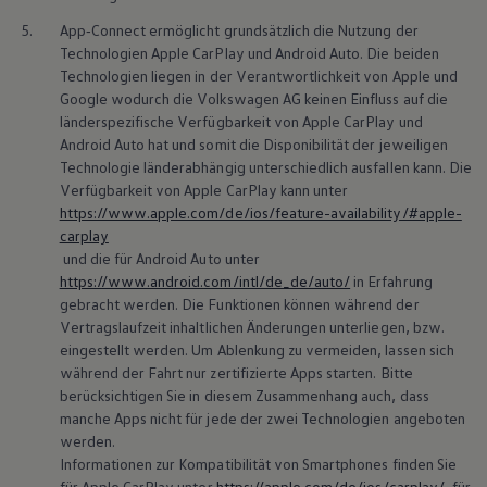
5.
App‑Connect
ermöglicht grundsätzlich die Nutzung der
Technologien Apple
CarPlay
und
Android
Auto. Die beiden
Technologien liegen in der Verantwortlichkeit von Apple und
Google wodurch die
Volkswagen
AG keinen Einfluss auf die
länderspezifische Verfügbarkeit von Apple
CarPlay
und
Android
Auto hat und somit die Disponibilität der jeweiligen
Technologie länderabhängig unterschiedlich ausfallen kann. Die
Verfügbarkeit von Apple
CarPlay
kann unter
https://www.apple.com/de/ios/feature-availability/#apple-
carplay
und die für
Android
Auto unter
https://www.android.com/intl/de_de/auto/
in Erfahrung
gebracht werden. Die Funktionen können während der
Vertragslaufzeit inhaltlichen Änderungen unterliegen, bzw.
eingestellt werden. Um Ablenkung zu vermeiden, lassen sich
während der Fahrt nur zertifizierte Apps starten. Bitte
berücksichtigen Sie in diesem Zusammenhang auch, dass
manche Apps nicht für jede der zwei Technologien angeboten
werden.
Informationen zur Kompatibilität von Smartphones finden Sie
für Apple
CarPlay
unter
https://apple.com/de/ios/carplay/
, für