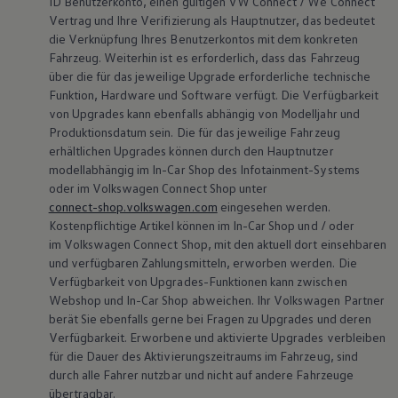
ID Benutzerkonto, einen gültigen VW
Connect
/ We
Connect
Vertrag und Ihre Verifizierung als Hauptnutzer, das bedeutet
die Verknüpfung Ihres Benutzerkontos mit dem konkreten
Fahrzeug. Weiterhin ist es erforderlich, dass das Fahrzeug
über die für das jeweilige
Upgrade
erforderliche technische
Funktion, Hardware und Software verfügt. Die Verfügbarkeit
von Upgrades kann ebenfalls abhängig von Modelljahr und
Produktionsdatum sein. Die für das jeweilige Fahrzeug
erhältlichen Upgrades können durch den Hauptnutzer
modellabhängig im In-Car Shop des Infotainment-Systems
oder im
Volkswagen
Connect
Shop unter
connect-shop.volkswagen.com
eingesehen werden.
Kostenpflichtige Artikel können im In-Car Shop und / oder
im
Volkswagen
Connect
Shop, mit den aktuell dort einsehbaren
und verfügbaren Zahlungsmitteln, erworben werden. Die
Verfügbarkeit von Upgrades-Funktionen kann zwischen
Webshop und In-Car Shop abweichen. Ihr
Volkswagen
Partner
berät Sie ebenfalls gerne bei Fragen zu Upgrades und deren
Verfügbarkeit. Erworbene und aktivierte Upgrades verbleiben
für die Dauer des Aktivierungszeitraums im Fahrzeug, sind
durch alle Fahrer nutzbar und nicht auf andere Fahrzeuge
übertragbar.