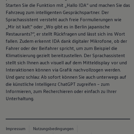
Über Ihr Auto
Starten Sie die Funktion mit „Hallo IDA“ und machen Sie das
Vorgängermodelle
Fahrzeug zum intelligenten Gesprächspartner. Der
Kundeninformationen
Volkswagen Kundenbetreuung
Sprachassistent versteht auch freie Formulierungen wie
Warn- und Kontrollleuchten
„Mir ist kalt.“ oder „Wo gibt es in Berlin japanische
Assistenzsysteme
Restaurants?“, er stellt Rückfragen und lässt sich ins Wort
Digitale Betriebsanleitung
Live Beratung
fallen. Zudem erkennt IDA dank digitaler Mikrofone, ob der
Magazin
Fahrer oder der Beifahrer spricht, um zum Beispiel die
Lifestyle
Klimatisierung gezielt bereitzustellen. Der Sprachassistent
Transport
Familie
stellt sich Ihnen auch visuell auf dem Mitteldisplay vor und
Elektromobilität
Interaktionen können via Grafik nachvollzogen werden.
Volkswagen R
Und ganz schlau: Ab sofort können Sie auch unterwegs auf
Pannen- und Unfallhilfe
Volkswagen Kundenbetreuung
die künstliche Intelligenz ChatGPT zugreifen – zum
Informieren, zum Recherchieren oder einfach zu Ihrer
Unterhaltung.
Impressum
Nutzungsbedingungen