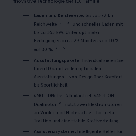
innovative Technologie der ID. Familie.
Laden und Reichweite:
bis zu 572 km
2
3
Reichweite
und schnelles Laden mit
bis zu 165 kW: Unter optimalen
Bedingungen in ca. 29 Minuten von 10 %
4
5
auf 80 %.
Ausstattungspakete:
Individualisieren Sie
Ihren
ID.4
mit vielen optionalen
Ausstattungen – von Design über Komfort
bis Sportlichkeit.
4MOTION
:
Der Allradantrieb
4MOTION
6
Dualmotor
nutzt zwei Elektromotoren
an Vorder- und Hinterachse – für mehr
Traktion und eine stabile Kraftverteilung.
Assistenzsysteme:
Intelligente Helfer für