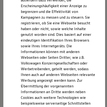
außerdem dazu verwendet, die
Verbrauchskosten
Gaming.
Kaufoptionen
Erscheinungshäufigkeit einer Anzeige zu
E-Auto-Förderung
begrenzen und die Effektivität von
Das
Infotainmentsystem „Innovision“
bietet Ihnen mit
Software und Konnektivität
Kampagnen zu messen und zu steuern. Sie
Die ID. Software 6
Lautsprechern vorne und hinten ein verbessertes
ID. Software Versionen und Updates
registrieren, ob Sie eine Webseite besucht
Klangerlebnis und lässt sich um nützliche Funktionen wie
Digitale Extras
haben oder nicht, sowie welche Inhalte
4
Schnittstellen zu Ihrem ID.
z. B.
Navigation erweitern.
genutzt worden sind. Dies basiert auf einer
Hybridautos
Verbinden Sie Ihr Handy kabellos via
Bluetooth
, streamen
Marke und Erlebnis
eindeutigen Identifikation Ihres Browsers
Sie Ihre Lieblings-Podcasts und -Playlists aus dem Internet
Volkswagen R und R Experience
sowie Ihres Internetgeräts. Die
R-Modelle
und genießen Sie digitalen
DAB+ Empfang
.
Informationen können mit anderen
R Experience
Über die
USB-C-Schnittstellen
mit bis zu 45 W
Driving Experience
Webseiten oder Seiten Dritter, wie z.B.
Ladeleistung können Sie sogar Ihren Laptop aufladen.
Volkswagen entdecken
Volkswagen Konzerngesellschaften oder
Werkbesichtigung
Ausgewählte Handy-Apps können Sie ganz einfach über
Werbetreibenden, geteilt werden, sodass
Factory visit
5
App‑Connect
mit dem 32,7 cm (12,9 Zoll)
großen
Lifestyle Shop
Ihnen auch auf anderen Webseiten relevante
Touchscreen
bedienen.
T-Roc Kollektion
Werbung angezeigt werden kann. Zur
Golf Kollektion
Übermittlung der vorgenannten
ID. Kollektion
Noch besseres Infotainment bietet Ihnen das optionale
Volkswagen Kollektion
Informationen an Dritte werden neben
Ausstattungspaket:
R-Kollektion
Cookies auch weitere Technologien wie
GTI Kollektion
beispielsweise serverseitige Schnittstellen
Fußball Drop
Mit dem optionalen
Infotainmentsystem „Innovision Pro“