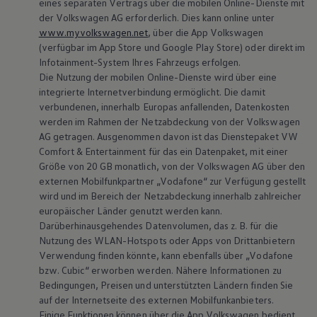
eines separaten Vertrags über die mobilen Online-Dienste mit
der
Volkswagen
AG erforderlich. Dies kann online unter
www.myvolkswagen.net
, über die App
Volkswagen
(verfügbar im App Store und Google Play Store) oder direkt im
Infotainment-System Ihres Fahrzeugs erfolgen.
Die Nutzung der mobilen Online-Dienste wird über eine
integrierte Internetverbindung ermöglicht. Die damit
verbundenen, innerhalb Europas anfallenden, Datenkosten
werden im Rahmen der Netzabdeckung von der
Volkswagen
AG getragen. Ausgenommen davon ist das Dienstepaket VW
Comfort & Entertainment für das ein Datenpaket, mit einer
Größe von 20 GB monatlich, von der
Volkswagen
AG über den
externen Mobilfunkpartner „Vodafone“ zur Verfügung gestellt
wird und im Bereich der Netzabdeckung innerhalb zahlreicher
europäischer Länder genutzt werden kann.
Darüberhinausgehendes Datenvolumen, das
z. B.
für die
Nutzung des WLAN-Hotspots oder Apps von Drittanbietern
Verwendung finden könnte, kann ebenfalls über „Vodafone
bzw. Cubic“ erworben werden. Nähere Informationen zu
Bedingungen, Preisen und unterstützten Ländern finden Sie
auf der Internetseite des externen Mobilfunkanbieters.
Einige Funktionen können über die App
Volkswagen
bedient