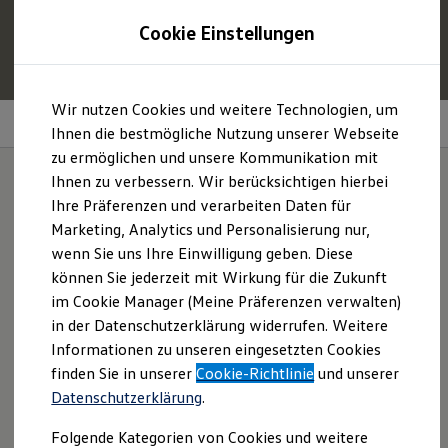
1
Profitieren Sie von bis zu
6.000 €
Cookie Einstellungen
E‑Auto‑Förderung für neue
Volkswagen
ID. oder
Hybridmodelle.
Zum
Zum
Mehr zur
E‑Auto
-Förderung
Wir nutzen Cookies und weitere Technologien, um
Hauptinhalt
Footer
Infotainment
springen
springen
Ihnen die bestmögliche Nutzung unserer Webseite
zu ermöglichen und unsere Kommunikation mit
Modelle und Konfigurator
Konfigurator
Ihnen zu verbessern. Wir berücksichtigen hierbei
Modelle vergleichen
Ihre Präferenzen und verarbeiten Daten für
Konfiguration laden
Das Ziel im Blick. Den
Marketing, Analytics und Personalisierung nur,
Autosuche
Elektroautos
wenn Sie uns Ihre Einwilligung geben. Diese
Sound im Ohr.
ENERGY Sondermodelle
können Sie jederzeit mit Wirkung für die Zukunft
Nutzfahrzeuge
im Cookie Manager (Meine Präferenzen verwalten)
SUV und CUV
Familienautos
in der Datenschutzerklärung widerrufen. Weitere
Kombis
Informationen zu unseren eingesetzten Cookies
Kompaktwagen
finden Sie in unserer
Cookie-Richtlinie
und unserer
Sportwagen
Schnell verfügbare Fahrzeuge
Datenschutzerklärung
.
Angebote und Produkte
Aktuelle Angebote
Folgende Kategorien von Cookies und weitere
E-Auto-Förderung