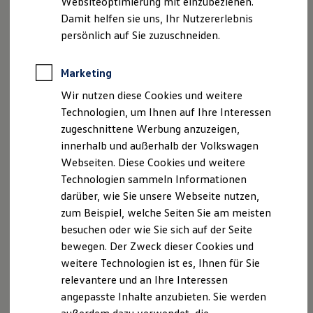
Websiteoptimierung mit einzubeziehen.
Behörden
Damit helfen sie uns, Ihr Nutzererlebnis
Direktkunden
persönlich auf Sie zuzuschneiden.
Sonderfahrzeuge
, 1 von 3
, 2 von 3
, 3 von 3
Anpfiff zum Gewinn
Elektromobilität
Marketing
Elektroautos
ID. Tutorials
Im
ID.4
sind Sie gut informiert und unterhalten. Das
32,7
Wir nutzen diese Cookies und weitere
Elektrofahrzeugkonzepte
cm (12,9 Zoll) große, rahmenlose Touch-Display
ist Ihre
Technologien, um Ihnen auf Ihre Interessen
ID. EVERY1
Reichweite
intuitive Schaltzentrale für alle Infotainment-Anwendungen
zugeschnittene Werbung anzuzeigen,
Reichweite der ID. Modelle
innerhalb und außerhalb der Volkswagen
3
sowie viele digitale Dienste von
Volkswagen
.
Reichweite im Winter
Webseiten. Diese Cookies und weitere
Rekuperation
Laden
Technologien sammeln Informationen
Innovision
bündelt Navigation, In-Car Shop, Infotainment,
Laden unterwegs
darüber, wie Sie unsere Webseite nutzen,
Fahrerinformationsdisplay und den
Laden Zuhause
zum Beispiel, welche Seiten Sie am meisten
Ladestationen finden
Sprachassistenten „IDA“ zu einer neuen digitalen
Ladezeitensimulator
besuchen oder wie Sie sich auf der Seite
Erlebniswelt, in der alles intuitiv, vernetzt und auf Ihren
Batterie
bewegen. Der Zweck dieser Cookies und
Alltag abgestimmt ist.
Sicherheit
weitere Technologien ist es, Ihnen für Sie
Garantie und Lebensdauer
Für praktische Funktionen und noch mehr Spaß sorgt unser
Nachhaltigkeit
relevantere und an Ihre Interessen
In-Car Shop, mit einer Vielzahl von Apps u. a. aus den
Technologie
angepasste Inhalte anzubieten. Sie werden
Bereichen Audio, Video Streaming, Parking, Charging,
Kosten und Kauf