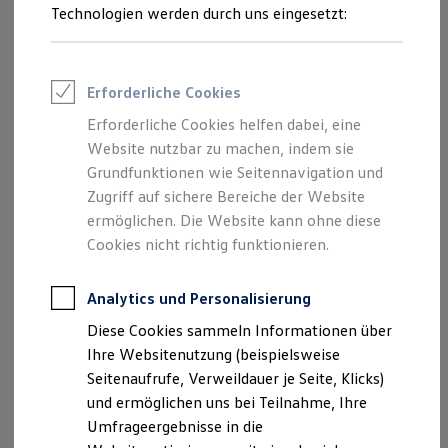
Technologien werden durch uns eingesetzt:
Volkswagen Marktplatz
Die ENERGY Sondermodelle
Junge Gebrauchtwagen und Gebrauchtwagen
Volkswagen Zertifizierte Gebrauchtwagen
Elektromobilität bei Gebrauchtwagen
Erforderliche Cookies
Zubehör- und Serviceangebote
Saisonangebote
Erforderliche Cookies helfen dabei, eine
Reifenpakete
Website nutzbar zu machen, indem sie
Leasing
Grundfunktionen wie Seitennavigation und
Leasing-Angebote
Gebrauchtwagen Leasing
Zugriff auf sichere Bereiche der Website
Junge Gebrauchtwagen-Leasing
ermöglichen. Die Website kann ohne diese
Elektroauto Leasing
Cookies nicht richtig funktionieren.
Kleinwagen-Leasing
Leasing ohne Anzahlung
Finanzierung
Analytics und Personalisierung
Autokredit mit Schlussrate
Versicherungen und Garantien
Diese Cookies sammeln Informationen über
Kfz-Versicherung
Ihre Websitenutzung (beispielsweise
Restschuldversicherungen
Garantien
Seitenaufrufe, Verweildauer je Seite, Klicks)
Wartungsverträge
1
2
und ermöglichen uns bei Teilnahme, Ihre
Geschäftskunden
Umfrageergebnisse in die
Professional Class bei Volkswagen
Großkunden