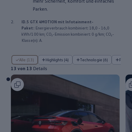
mehr Sicherheit, Komfort und einfaches
Parken.
2.
ID.5 GTX
4MOTION
mit Infotainment-
Paket:
Energieverbrauch kombiniert: 18,0 - 16,0
kWh/100 km; CO₂-Emission kombiniert: 0 g/km; CO₂-
Klasse(n): A.
13 von 13 Details
Alle (13)
Highlights (4)
Technologie (6)
Fahre
13 von 13
Details