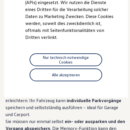
we drive football
(APIs) eingesetzt. Wir nutzen die Dienste
#wedriveproud
eines Dritten für die Verarbeitung solcher
Besitzer und Service
Daten zu Marketing Zwecken. Diese Cookies
myVolkswagen
Software Updates
werden, soweit dies zweckdienlich ist,
Service und Ersatzteile
oftmals mit Seitenfunktionalitäten von
Inspektion und HU/AU
Dritten verlinkt.
Reparaturen und Checks
--:--
6
Motorenöl und Flüssigkeiten
Verbleibende Zeit, --:--
Räder und Reifen
Pannen- und Unfallhilfe
Nur technisch notwendige
Economy Service
Cookies
Volkswagen Teile
Memory-Funktion für
Zubehör
Modellspezifisches Zubehör
Alle akzeptieren
Parkassistent
Schutz und Pflege
Transport
Der Parkassistent kann optional durch die Memory-
Entertainment und Elektronik
Funktion erweitert werden und Ihnen schwieriges Parken
Individualisieren
Wallbox und Ladekabel
erleichtern: Ihr Fahrzeug kann
individuelle Parkvorgänge
Digitale Extras
speichern und selbstständig ausführen – ideal für Garage
Dienste für Ihr Modell finden
und Carport.
Volkswagen Apps, Login und Shop
Handy und Fahrzeug verbinden
Sie müssen nur einmal selbst
ein- oder ausparken und den
Updates für Software, Karten und Radio
Vorgang abspeichern
. Die Memory-Funktion kann den