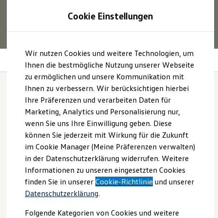
1
Profitieren Sie von bis zu
6.000 €
Cookie Einstellungen
E‑Auto‑Förderung für neue
Volkswagen
ID. oder
Hybridmodelle.
Zum
Zum
Mehr zur
E‑Auto
-Förderung
Wir nutzen Cookies und weitere Technologien, um
Hauptinhalt
Footer
Parkassistenzsysteme
springen
springen
Ihnen die bestmögliche Nutzung unserer Webseite
zu ermöglichen und unsere Kommunikation mit
Modelle und Konfigurator
Konfigurator
Ihnen zu verbessern. Wir berücksichtigen hierbei
Modelle vergleichen
Ihre Präferenzen und verarbeiten Daten für
Konfiguration laden
Parkassistenzsysteme
Marketing, Analytics und Personalisierung nur,
Autosuche
Elektroautos
wenn Sie uns Ihre Einwilligung geben. Diese
im Überblick:
ENERGY Sondermodelle
können Sie jederzeit mit Wirkung für die Zukunft
Nutzfahrzeuge
im Cookie Manager (Meine Präferenzen verwalten)
SUV und CUV
Familienautos
in der Datenschutzerklärung widerrufen. Weitere
Kombis
Informationen zu unseren eingesetzten Cookies
Kompaktwagen
finden Sie in unserer
Cookie-Richtlinie
und unserer
Sportwagen
Park Assist Plus
Schnell verfügbare Fahrzeuge
Datenschutzerklärung
.
Park Assist Pro
Angebote und Produkte
Aktuelle Angebote
Folgende Kategorien von Cookies und weitere
Memory-Funktion für Parkassistent
E-Auto-Förderung