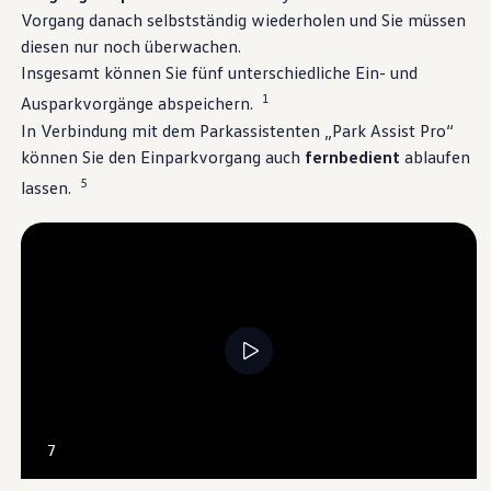
Über Ihr Auto
Vorgang danach selbstständig wiederholen und Sie müssen
Vorgängermodelle
Kundeninformationen
diesen nur noch überwachen.
Volkswagen Kundenbetreuung
Insgesamt können Sie fünf unterschiedliche Ein- und
Warn- und Kontrollleuchten
1
Ausparkvorgänge abspeichern.
Assistenzsysteme
Digitale Betriebsanleitung
In Verbindung mit dem Parkassistenten „Park Assist Pro“
Live Beratung
können Sie den Einparkvorgang auch
fernbedient
ablaufen
Magazin
Lifestyle
5
lassen.
Transport
Familie
Elektromobilität
Volkswagen R
Pannen- und Unfallhilfe
Volkswagen Kundenbetreuung
--:--
7
Verbleibende Zeit, --:--