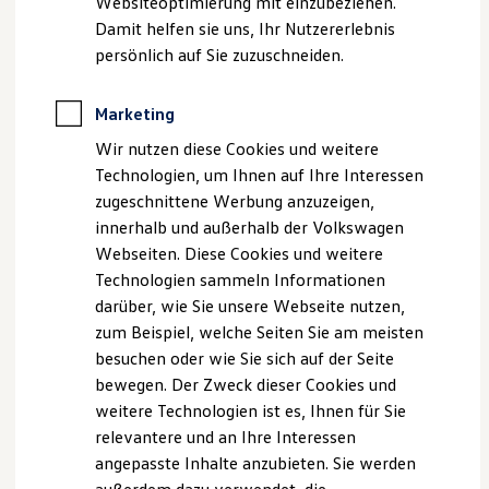
Websiteoptimierung mit einzubeziehen.
Behörden
Damit helfen sie uns, Ihr Nutzererlebnis
Direktkunden
persönlich auf Sie zuzuschneiden.
Sonderfahrzeuge
Anpfiff zum Gewinn
Elektromobilität
Marketing
Elektroautos
ID. Tutorials
Wir nutzen diese Cookies und weitere
--:--
Elektrofahrzeugkonzepte
3
Technologien, um Ihnen auf Ihre Interessen
Verbleibende Zeit, --:--
ID. EVERY1
Reichweite
zugeschnittene Werbung anzuzeigen,
Reichweite der ID. Modelle
innerhalb und außerhalb der Volkswagen
Reichweite im Winter
Webseiten. Diese Cookies und weitere
Rekuperation
Laden
Technologien sammeln Informationen
Laden unterwegs
darüber, wie Sie unsere Webseite nutzen,
Laden Zuhause
zum Beispiel, welche Seiten Sie am meisten
Ladestationen finden
Ladezeitensimulator
besuchen oder wie Sie sich auf der Seite
Batterie
bewegen. Der Zweck dieser Cookies und
Sicherheit
weitere Technologien ist es, Ihnen für Sie
Garantie und Lebensdauer
Nachhaltigkeit
relevantere und an Ihre Interessen
Technologie
angepasste Inhalte anzubieten. Sie werden
Kosten und Kauf