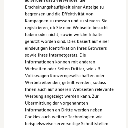
außerdem dazu verwendet, die
Verbrauchskosten
Kaufoptionen
Erscheinungshäufigkeit einer Anzeige zu
E-Auto-Förderung
begrenzen und die Effektivität von
Software und Konnektivität
Kampagnen zu messen und zu steuern. Sie
Die ID. Software 6
ID. Software Versionen und Updates
registrieren, ob Sie eine Webseite besucht
Digitale Extras
, 1 von 2
, 2 von 2
haben oder nicht, sowie welche Inhalte
Schnittstellen zu Ihrem ID.
genutzt worden sind. Dies basiert auf einer
Hybridautos
Marke und Erlebnis
eindeutigen Identifikation Ihres Browsers
Volkswagen R und R Experience
Park Assist Pro
sowie Ihres Internetgeräts. Die
R-Modelle
Informationen können mit anderen
R Experience
Der optionale
Park Assist Pro
macht Ihnen das Ein- und
Driving Experience
Webseiten oder Seiten Dritter, wie z.B.
Aussteigen bequemer – ohne, dass Sie sich in enge Lücken
Volkswagen entdecken
Volkswagen Konzerngesellschaften oder
Werkbesichtigung
drängen müssen. Er bietet Ihnen die Möglichkeit, das
Werbetreibenden, geteilt werden, sodass
Factory visit
automatische Ein- oder Ausparken via Park Assist Pro-App
Lifestyle Shop
Ihnen auch auf anderen Webseiten relevante
zu starten. Darüber hinaus bietet er Ihnen alle Vorteile des
T-Roc Kollektion
Werbung angezeigt werden kann. Zur
Golf Kollektion
1
2
5
Park Assist Plus.
Übermittlung der vorgenannten
ID. Kollektion
Volkswagen Kollektion
Informationen an Dritte werden neben
R-Kollektion
Cookies auch weitere Technologien wie
GTI Kollektion
beispielsweise serverseitige Schnittstellen
Fußball Drop