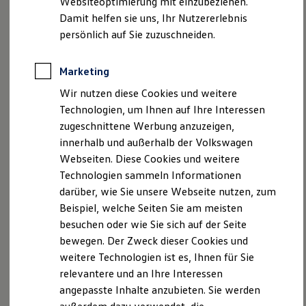
Websiteoptimierung mit einzubeziehen.
1
2
steuern und dort zum Stehen bringen.
Behörden
Damit helfen sie uns, Ihr Nutzererlebnis
Direktkunden
persönlich auf Sie zuzuschneiden.
Sonderfahrzeuge
Anpfiff zum Gewinn
Elektromobilität
Marketing
Elektroautos
ID. Tutorials
Wir nutzen diese Cookies und weitere
Elektrofahrzeugkonzepte
Technologien, um Ihnen auf Ihre Interessen
ID. EVERY1
Reichweite
zugeschnittene Werbung anzuzeigen,
Reichweite der ID. Modelle
innerhalb und außerhalb der Volkswagen
Reichweite im Winter
Webseiten. Diese Cookies und weitere
Rekuperation
--:--
Laden
3
Technologien sammeln Informationen
Verbleibende Zeit, --:--
Laden unterwegs
darüber, wie Sie unsere Webseite nutzen, zum
Laden Zuhause
Beispiel, welche Seiten Sie am meisten
Ladestationen finden
Ladezeitensimulator
besuchen oder wie Sie sich auf der Seite
Batterie
bewegen. Der Zweck dieser Cookies und
Sicherheit
weitere Technologien ist es, Ihnen für Sie
Garantie und Lebensdauer
Nachhaltigkeit
relevantere und an Ihre Interessen
Technologie
angepasste Inhalte anzubieten. Sie werden
Kosten und Kauf