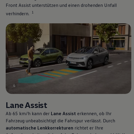
Über Ihr Auto
Front Assist unterstützen und einen drohenden Unfall
Vorgängermodelle
Kundeninformationen
1
verhindern.
Volkswagen Kundenbetreuung
Warn- und Kontrollleuchten
Assistenzsysteme
Digitale Betriebsanleitung
Live Beratung
Magazin
Lifestyle
Transport
Familie
Elektromobilität
Volkswagen R
Pannen- und Unfallhilfe
Volkswagen Kundenbetreuung
4
Lane Assist
Ab 65 km/h kann der
Lane Assist
erkennen, ob Ihr
Fahrzeug unbeabsichtigt die Fahrspur verlässt. Durch
automatische Lenkkorrekturen
richtet er Ihre