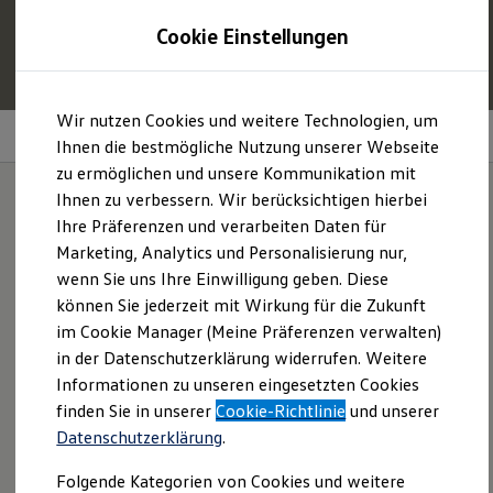
1
Profitieren Sie von bis zu
6.000 €
Cookie Einstellungen
E‑Auto‑Förderung für neue
Volkswagen
ID. oder
Hybridmodelle.
Zum
Zum
Mehr zur
E‑Auto
-Förderung
Wir nutzen Cookies und weitere Technologien, um
Hauptinhalt
Footer
Assistenzsysteme für mehr Sicherheit
springen
springen
Ihnen die bestmögliche Nutzung unserer Webseite
zu ermöglichen und unsere Kommunikation mit
Modelle und Konfigurator
Konfigurator
Ihnen zu verbessern. Wir berücksichtigen hierbei
Modelle vergleichen
Ihre Präferenzen und verarbeiten Daten für
Konfiguration laden
Assistenzsysteme für
Marketing, Analytics und Personalisierung nur,
Autosuche
Elektroautos
wenn Sie uns Ihre Einwilligung geben. Diese
mehr Sicherheit im
ENERGY Sondermodelle
können Sie jederzeit mit Wirkung für die Zukunft
Nutzfahrzeuge
im Cookie Manager (Meine Präferenzen verwalten)
SUV und CUV
Überblick:
Familienautos
in der Datenschutzerklärung widerrufen. Weitere
Kombis
Informationen zu unseren eingesetzten Cookies
Kompaktwagen
finden Sie in unserer
Cookie-Richtlinie
und unserer
Sportwagen
Schnell verfügbare Fahrzeuge
Datenschutzerklärung
.
Angebote und Produkte
Emergency Assist
Aktuelle Angebote
Folgende Kategorien von Cookies und weitere
E-Auto-Förderung