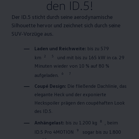
den ID.5!
Der ID.5 sticht durch seine aerodynamische
Silhouette hervor und zeichnet sich durch seine
SUV-Vorzüge aus.
Laden und Reichweite:
bis zu 579
2
5
km
und mit bis zu 165 kW in ca. 29
Minuten wieder von 10 % auf 80 %
6
7
aufgeladen.
Coupé Design:
Die fließende Dachlinie, das
elegante Heck und der exponierte
Heckspoiler prägen den coupéhaften Look
des ID.5.
8
Anhängelast:
bis zu 1.200 kg
, beim
9
ID.5 Pro
4MOTION
sogar bis zu 1.800