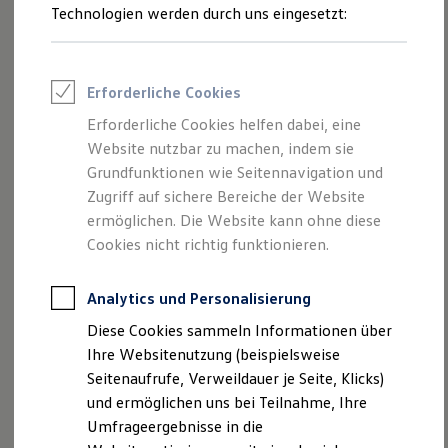
Ausstiegswarnung
Technologien werden durch uns eingesetzt:
Volkswagen Marktplatz
Die ENERGY Sondermodelle
Notbremsassistent „Front Assist“
Junge Gebrauchtwagen und Gebrauchtwagen
Volkswagen Zertifizierte Gebrauchtwagen
Spurhalteassistent „Lane Assist“
Elektromobilität bei Gebrauchtwagen
Erforderliche Cookies
Proaktives Insassenschutzsystem
Zubehör- und Serviceangebote
Saisonangebote
Erforderliche Cookies helfen dabei, eine
Gefahrenwarnung (Car2X)
Reifenpakete
Website nutzbar zu machen, indem sie
Leasing
Grundfunktionen wie Seitennavigation und
Emergency Assist
Leasing-Angebote
Gebrauchtwagen Leasing
Zugriff auf sichere Bereiche der Website
Sollten Sie während der Fahrt aufgrund einer
Junge Gebrauchtwagen-Leasing
ermöglichen. Die Website kann ohne diese
Elektroauto Leasing
Beeinträchtigung oder Notlage nicht mehr in der Lage sein,
Cookies nicht richtig funktionieren.
Kleinwagen-Leasing
das Fahrzeug zu steuern, kann der
Emergency Assist
diese
Leasing ohne Anzahlung
Situation erkennen. Das System versucht zunächst, Sie zu
Finanzierung
Analytics und Personalisierung
Autokredit mit Schlussrate
reaktivieren. Falls dies nicht erfolgreich ist, übernimmt es
Versicherungen und Garantien
Diese Cookies sammeln Informationen über
die Fahrzeugsteuerung und bringt Ihr Fahrzeug zum Stehen,
Kfz-Versicherung
Ihre Websitenutzung (beispielsweise
um potenzielle Unfälle zu vermeiden oder deren Schwere zu
Restschuldversicherungen
Garantien
Seitenaufrufe, Verweildauer je Seite, Klicks)
mindern. Sofern Sie sich auf einer Autobahn befinden, kann
Wartungsverträge
und ermöglichen uns bei Teilnahme, Ihre
der Emergency Assist durch einen automatischen
Geschäftskunden
Umfrageergebnisse in die
Fahrstreifenwechsel Ihr Fahrzeug bis auf den Seitenstreifen
Professional Class bei Volkswagen
Großkunden