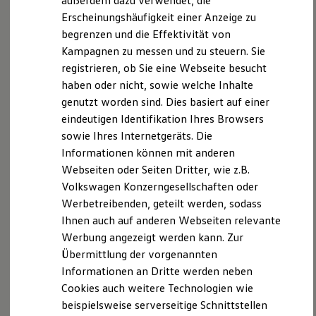
außerdem dazu verwendet, die
Verbrauchskosten
Kaufoptionen
Erscheinungshäufigkeit einer Anzeige zu
E-Auto-Förderung
begrenzen und die Effektivität von
Software und Konnektivität
Kampagnen zu messen und zu steuern. Sie
Die ID. Software 6
ID. Software Versionen und Updates
registrieren, ob Sie eine Webseite besucht
Digitale Extras
haben oder nicht, sowie welche Inhalte
Schnittstellen zu Ihrem ID.
genutzt worden sind. Dies basiert auf einer
Hybridautos
Marke und Erlebnis
eindeutigen Identifikation Ihres Browsers
Volkswagen R und R Experience
sowie Ihres Internetgeräts. Die
R-Modelle
Informationen können mit anderen
R Experience
, 1 von 2
, 2 von 2
Driving Experience
Webseiten oder Seiten Dritter, wie z.B.
Volkswagen entdecken
Volkswagen Konzerngesellschaften oder
Werkbesichtigung
Werbetreibenden, geteilt werden, sodass
Factory visit
Ausstiegswarnung
Lifestyle Shop
Ihnen auch auf anderen Webseiten relevante
T-Roc Kollektion
Die Ausstiegswarnung hilft Ihnen, gefährliche Situationen
Werbung angezeigt werden kann. Zur
Golf Kollektion
beim Verlassen Ihres Fahrzeugs zu vermeiden: Sie kann
Übermittlung der vorgenannten
ID. Kollektion
Volkswagen Kollektion
erkennen, wenn sich ein Radfahrer, Pkw oder anderer
Informationen an Dritte werden neben
R-Kollektion
Verkehrsteilnehmer von hinten nähert, und Sie vor dem
Cookies auch weitere Technologien wie
GTI Kollektion
beispielsweise serverseitige Schnittstellen
1
Fußball Drop
Aussteigen davor warnen.