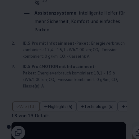
10
kg.
Assistenzsysteme:
intelligente Helfer für
mehr Sicherheit, Komfort und einfaches
Parken.
2.
ID.5 Pro mit Infotainment-Paket:
Energieverbrauch
kombiniert: 17,4 - 15,1 kWh/100 km; CO₂-Emission
kombiniert: 0 g/km; CO₂-Klasse(n): A.
9.
ID.5 Pro
4MOTION
mit Infotainment-
Paket:
Energieverbrauch kombiniert: 18,1 - 15,6
kWh/100 km; CO₂-Emission kombiniert: 0 g/km; CO₂-
Klasse(n): A.
13 von 13 Details
Alle (13)
Highlights (4)
Technologie (6)
Fahre
13 von 13
Details