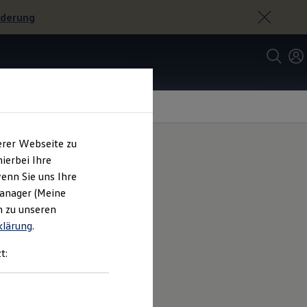
rderung
erer Webseite zu
ierbei Ihre
enn Sie uns Ihre
eit
im
Manager (Meine
n zu unseren
klärung
.
t: