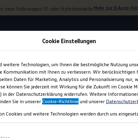
Mehr zur
E‑Auto
-Fö
ür neue
Volkswagen
ID. oder Hybridmodelle.
Cookie Einstellungen
Assistenzsystem für mehr Sicherheit
d weitere Technologien, um Ihnen die bestmögliche Nutzung uns
e Kommunikation mit Ihnen zu verbessern. Wir berücksichtigen h
eiten Daten für Marketing, Analytics und Personalisierung nur, w
teme für mehr Sicherh
ese können Sie jederzeit mit Wirkung für die Zukunft im Cookie 
) in der Datenschutzerklärung widerrufen. Weitere Informatione
inden Sie in unserer
Cookie-Richtlinie
und unserer
Datenschutzer
on Cookies und weitere Technologien werden durch uns eingesetz