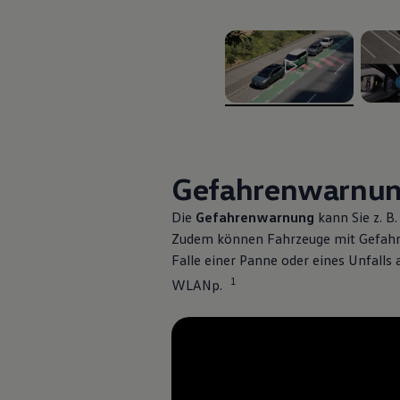
Assistenzsysteme
Digitale Betriebsanleitung
Live Beratung
Magazin
Lifestyle
Transport
Familie
, 1 von 2
, 2 vo
Elektromobilität
Volkswagen R
Pannen- und Unfallhilfe
Volkswagen Kundenbetreuung
Gefahrenwarnun
Die
Gefahrenwarnung
kann Sie
z. B.
Zudem können Fahrzeuge mit Gefahr
Falle einer Panne oder eines Unfall
1
WLANp.