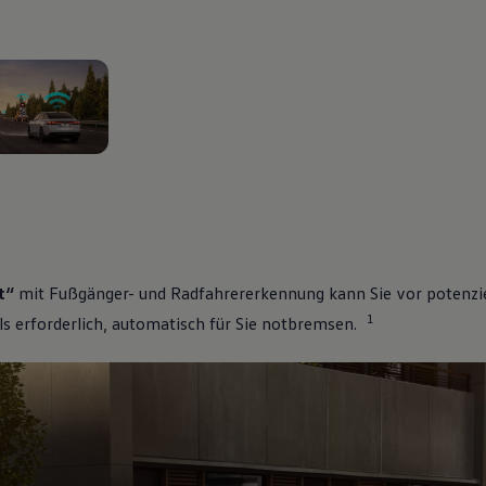
n 2
t“
mit Fußgänger- und Radfahrererkennung kann Sie vor potenzie
1
s erforderlich, automatisch für Sie notbremsen.
Dir
lkswagen ID. Kaufprämie
.000
€ inkl. MwSt.
3