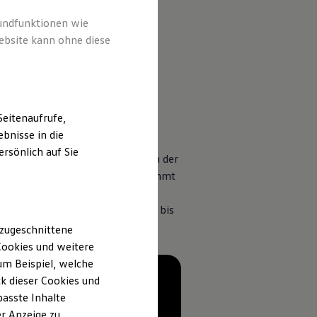
rundfunktionen wie
ebsite kann ohne diese
eitenaufrufe,
bnisse in die
rsönlich auf Sie
in, das Fahrzeug zu steuern, kann der
dies nicht erfolgreich ist, übernimmt
der deren Schwere zu mindern.
ahrstreifenwechsel Ihr Fahrzeug bis
 zugeschnittene
ookies und weitere
m Beispiel, welche
k dieser Cookies und
passte Inhalte
r Anzeige zu