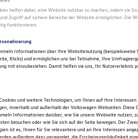
okies
kies helfen dabei, eine Website nutzbar zu machen, indem sie G
und Zugriff auf sichere Bereiche der Website ermöglichen. Die W
tig funktionieren.
 Assist“
rsonalisierung
zsystem
mmeln Informationen über Ihre Websitenutzung (beispielsweise S
t
eite, Klicks) und ermöglichen uns bei Teilnahme, Ihre Umfrageerge
g mit einzubeziehen. Damit helfen sie uns, Ihr Nutzererlebnis pe
nd einer Beeinträchtigung oder Notlage nicht mehr in der Lage se
kennen. Das System versucht zunächst, Sie zu reaktivieren. Falls 
 Ihr Fahrzeug zum Stehen, um potenzielle Unfälle zu vermeiden o
befinden, kann der Emergency Assist durch einen automatischen F
1
2
Cookies und weitere Technologien, um Ihnen auf Ihre Interessen
ort zum Stehen bringen.
en, innerhalb und außerhalb der Volkswagen Webseiten. Diese C
meln Informationen darüber, wie Sie unsere Webseite nutzen, zu
sten besuchen oder wie Sie sich auf der Seite bewegen. Der Zwec
ien ist es, Ihnen für Sie relevantere und an Ihre Interessen ange
erden außerdem dazu verwendet, die Erscheinungshäufigkeit eine