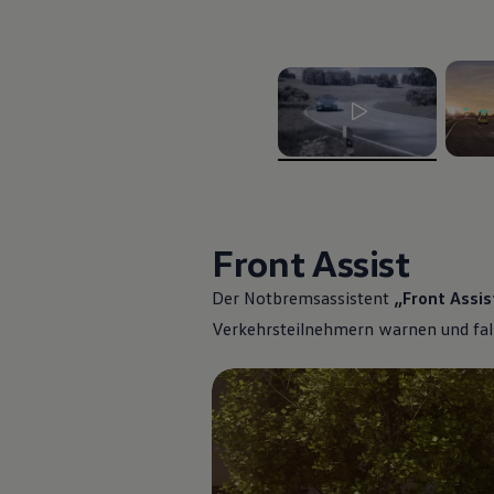
, 1 von 2
, 2 vo
Front Assist
Der Notbremsassistent
„Front Assis
Der ID.7
Verkehrsteilnehmern warnen und fall
Preis ab
abzüglich Vo
54.505
€
inkl. MwSt
bis zu 6
2