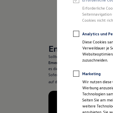
Erforderliche Co
Elektromobilität bei Gebrauchtwagen
Emergency Assist
Zubehör- und Serviceangebote
Erforderliche Coo
Ausstiegswarnung
Saisonangebote
Seitennavigation 
Reifenpakete
Gefahrenwarnung (Car2X)
Leasing
Cookies nicht rich
Leasing-Angebote
Notbremsassistent „Front
Gebrauchtwagen Leasing
Junge Gebrauchtwagen-Leasing
Analytics und Pe
Proaktives Insassenschut
Elektroauto Leasing
Diese Cookies sa
Kleinwagen-Leasing
Emergency Assis
Leasing ohne Anzahlung
Verweildauer je S
Finanzierung
Websiteoptimierun
Autokredit mit Schlussrate
Sollten Sie während der Fahrt aufgru
zuzuschneiden.
Versicherungen und Garantien
Emergency Assist
diese Situation er
Kfz-Versicherung
es die Fahrzeugsteuerung und bringt
Restschuldversicherungen
Marketing
Garantien
Sofern Sie sich auf einer Autobahn 
Wartungsverträge
Wir nutzen diese 
auf den Seitenstreifen steuern und d
Geschäftskunden
Professional Class bei Volkswagen
Werbung anzuzeig
Großkunden
Technologien sam
Behörden
Seiten Sie am mei
Direktkunden
Sonderfahrzeuge
weitere Technolog
Anpfiff zum Gewinn
anzubieten. Sie w