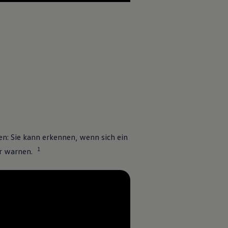
4
en: Sie kann erkennen, wenn sich ein
1
r warnen.