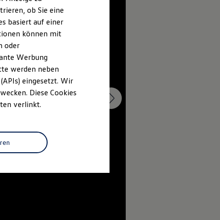
rieren, ob Sie eine
s basiert auf einer
ationen können mit
n oder
evante Werbung
itte werden neben
(APIs) eingesetzt. Wir
 Zwecken. Diese Cookies
ten verlinkt.
eren
--:--
Verbleibende Zeit, --:--