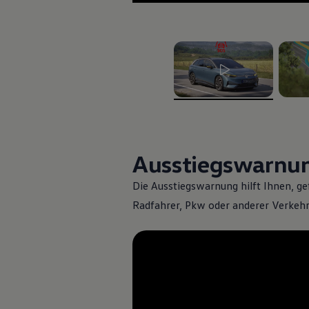
ID. Software Versionen und Updates
Digitale Extras
Schnittstellen zu Ihrem ID.
Hybridautos
Marke und Erlebnis
Volkswagen R und R Experience
R-Modelle
R Experience
, 1 von 2
, 2 vo
Driving Experience
Volkswagen entdecken
Werkbesichtigung
Factory visit
Lifestyle Shop
Ausstiegswarnu
T-Roc Kollektion
Golf Kollektion
Die Ausstiegswarnung hilft Ihnen, ge
ID. Kollektion
Volkswagen Kollektion
Radfahrer, Pkw oder anderer Verkehr
R-Kollektion
GTI Kollektion
Fußball Drop
we drive football
#wedriveproud
Besitzer und Service
myVolkswagen
Software Updates