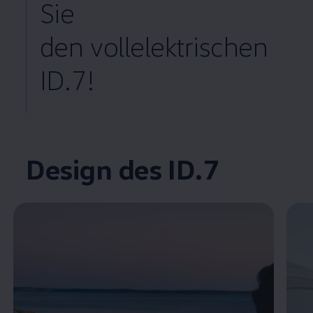
Sie
den vollelektrischen
ID.7!
Enable fullscreen mode
Design des ID.7