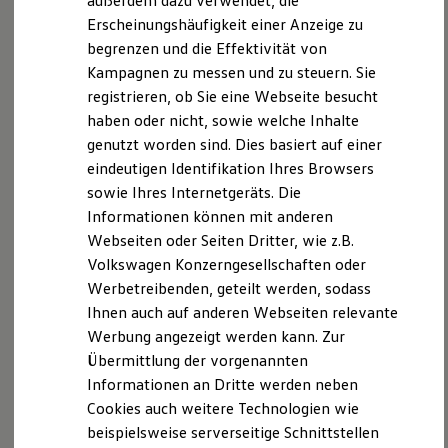
außerdem dazu verwendet, die
Verbrauchskosten
Carport.
Kaufoptionen
Erscheinungshäufigkeit einer Anzeige zu
Sie müssen nur einmal selbst ein- oder ausparken und den
E-Auto-Förderung
begrenzen und die Effektivität von
Software und Konnektivität
Vorgang abspeichern. Die Memory-Funktion kann den
Kampagnen zu messen und zu steuern. Sie
Die ID. Software 6
Vorgang danach selbstständig wiederholen und Sie müssen
ID. Software Versionen und Updates
registrieren, ob Sie eine Webseite besucht
diesen nur noch überwachen.
Digitale Extras
haben oder nicht, sowie welche Inhalte
Schnittstellen zu Ihrem ID.
Insgesamt können Sie fünf unterschiedliche Ein- und
genutzt worden sind. Dies basiert auf einer
Hybridautos
1
2
,
Ausparkvorgänge abspeichern.
Marke und Erlebnis
eindeutigen Identifikation Ihres Browsers
In Verbindung mit Parkassistent „Park Assist Pro“ können
Volkswagen R und R Experience
sowie Ihres Internetgeräts. Die
R-Modelle
Sie den Einparkvorgang auch
fernbedient
ablaufen
Informationen können mit anderen
R Experience
3
lassen.
Driving Experience
Webseiten oder Seiten Dritter, wie z.B.
Volkswagen entdecken
Volkswagen Konzerngesellschaften oder
Werkbesichtigung
Werbetreibenden, geteilt werden, sodass
Factory visit
Lifestyle Shop
Ihnen auch auf anderen Webseiten relevante
T-Roc Kollektion
Werbung angezeigt werden kann. Zur
Golf Kollektion
Übermittlung der vorgenannten
ID. Kollektion
Volkswagen Kollektion
Informationen an Dritte werden neben
R-Kollektion
Cookies auch weitere Technologien wie
GTI Kollektion
beispielsweise serverseitige Schnittstellen
Fußball Drop