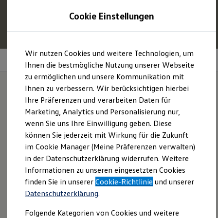
1
Profitieren Sie von bis zu
6.000 €
Cookie Einstellungen
E‑Auto‑Förderung für neue
Volkswagen
ID. oder
Hybridmodelle.
Zum
Zum
Mehr zur
E‑Auto
-Förderung
Wir nutzen Cookies und weitere Technologien, um
Hauptinhalt
Footer
Parkassistenzsysteme
springen
springen
Ihnen die bestmögliche Nutzung unserer Webseite
zu ermöglichen und unsere Kommunikation mit
Modelle und Konfigurator
Konfigurator
Ihnen zu verbessern. Wir berücksichtigen hierbei
Modelle vergleichen
Ihre Präferenzen und verarbeiten Daten für
Konfiguration laden
Parkassistenzsysteme
Marketing, Analytics und Personalisierung nur,
Autosuche
Elektroautos
wenn Sie uns Ihre Einwilligung geben. Diese
im Überblick:
ENERGY Sondermodelle
können Sie jederzeit mit Wirkung für die Zukunft
Nutzfahrzeuge
im Cookie Manager (Meine Präferenzen verwalten)
SUV und CUV
Familienautos
in der Datenschutzerklärung widerrufen. Weitere
Kombis
Informationen zu unseren eingesetzten Cookies
Kompaktwagen
finden Sie in unserer
Cookie-Richtlinie
und unserer
Sportwagen
Parkassistent „Park Assist Pro“
Schnell verfügbare Fahrzeuge
Datenschutzerklärung
.
Memory Funktion für Parkassistent
Angebote und Produkte
Aktuelle Angebote
Folgende Kategorien von Cookies und weitere
Umgebungsansicht „Area View“
E-Auto-Förderung