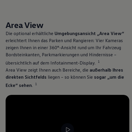
, 1 von 2
, 2 von 2
Über Ihr Auto
Vorgängermodelle
Kundeninformationen
Volkswagen Kundenbetreuung
Area View
Warn- und Kontrollleuchten
Assistenzsysteme
Die optional erhältliche
Umgebungsansicht „Area View“
Digitale Betriebsanleitung
Live Beratung
erleichtert Ihnen das Parken und Rangieren: Vier Kameras
Magazin
zeigen Ihnen in einer 360°-Ansicht rund um Ihr Fahrzeug
Lifestyle
Bordsteinkanten, Parkmarkierungen und Hindernisse –
Transport
Familie
1
übersichtlich auf dem Infotainment-Display.
Elektromobilität
Area View zeigt Ihnen auch Bereiche, die
außerhalb Ihres
Volkswagen R
Pannen- und Unfallhilfe
direkten Sichtfelds
liegen – so können Sie
sogar „um die
Volkswagen Kundenbetreuung
1
Ecke“ sehen
.