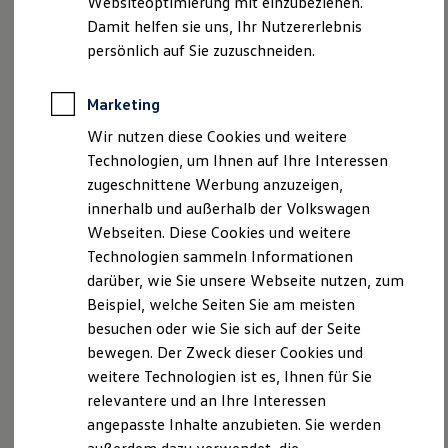
Websiteoptimierung mit einzubeziehen.
Behörden
Damit helfen sie uns, Ihr Nutzererlebnis
Direktkunden
persönlich auf Sie zuzuschneiden.
Sonderfahrzeuge
Anpfiff zum Gewinn
Elektromobilität
Marketing
Elektroautos
ID. Tutorials
Wir nutzen diese Cookies und weitere
Elektrofahrzeugkonzepte
Technologien, um Ihnen auf Ihre Interessen
ID. EVERY1
Reichweite
zugeschnittene Werbung anzuzeigen,
Reichweite der ID. Modelle
innerhalb und außerhalb der Volkswagen
Reichweite im Winter
Webseiten. Diese Cookies und weitere
Rekuperation
--:--
4
Laden
Verbleibende Zeit, --:--
Technologien sammeln Informationen
Laden unterwegs
darüber, wie Sie unsere Webseite nutzen, zum
Laden Zuhause
Memory-Funktion für
Beispiel, welche Seiten Sie am meisten
Ladestationen finden
Ladezeitensimulator
Parkassistent
besuchen oder wie Sie sich auf der Seite
Batterie
bewegen. Der Zweck dieser Cookies und
Sicherheit
Der Parkassistent kann optional durch die
Memory-
weitere Technologien ist es, Ihnen für Sie
Garantie und Lebensdauer
Funktion
erweitert werden und Ihnen schwieriges Parken
Nachhaltigkeit
relevantere und an Ihre Interessen
erleichtern: Ihr Fahrzeug kann
individuelle
Parkvorgänge
Technologie
angepasste Inhalte anzubieten. Sie werden
Kosten und Kauf
speichern
und selbständig
ausführen
– ideal für Garage und