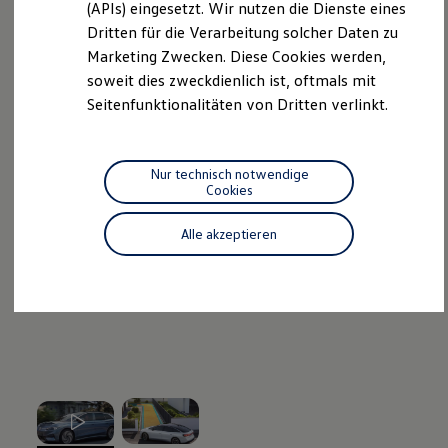
we drive football
(APIs) eingesetzt. Wir nutzen die Dienste eines
#wedriveproud
--:--
5
Dritten für die Verarbeitung solcher Daten zu
Besitzer und Service
Verbleibende Zeit, --:--
Marketing Zwecken. Diese Cookies werden,
myVolkswagen
Software Updates
soweit dies zweckdienlich ist, oftmals mit
Service und Ersatzteile
Seitenfunktionalitäten von Dritten verlinkt.
Inspektion und HU/AU
Reparaturen und Checks
Motorenöl und Flüssigkeiten
Räder und Reifen
Nur technisch notwendige
Pannen- und Unfallhilfe
Cookies
Economy Service
Volkswagen Teile
Alle akzeptieren
Zubehör
Modellspezifisches Zubehör
Schutz und Pflege
Transport
Entertainment und Elektronik
Individualisieren
Wallbox und Ladekabel
Digitale Extras
Dienste für Ihr Modell finden
Volkswagen Apps, Login und Shop
Handy und Fahrzeug verbinden
Updates für Software, Karten und Radio