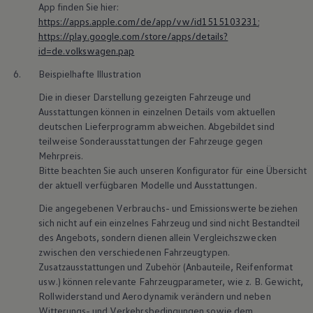
App finden Sie hier:
https://apps.apple.com/de/app/vw/id1515103231
;
https://play.google.com/store/apps/details?
id=de.volkswagen.pap
6.
Beispielhafte Illustration
Die in dieser Darstellung gezeigten Fahrzeuge und
Ausstattungen können in einzelnen Details vom aktuellen
deutschen Lieferprogramm abweichen. Abgebildet sind
teilweise Sonderausstattungen der Fahrzeuge gegen
Mehrpreis.
Bitte beachten Sie auch unseren Konfigurator für eine Übersicht
der aktuell verfügbaren Modelle und Ausstattungen.
Die angegebenen Verbrauchs- und Emissionswerte beziehen
sich nicht auf ein einzelnes Fahrzeug und sind nicht Bestandteil
des Angebots, sondern dienen allein Vergleichszwecken
zwischen den verschiedenen Fahrzeugtypen.
Zusatzausstattungen und
Zubehör
(Anbauteile, Reifenformat
usw.) können relevante Fahrzeugparameter, wie
z. B.
Gewicht,
Rollwiderstand und Aerodynamik verändern und neben
Witterungs- und Verkehrsbedingungen sowie dem