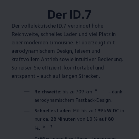
Der ID.7
Der vollelektrische ID.7 verbindet hohe
Reichweite, schnelles Laden und viel Platz in
einer modernen Limousine. Er überzeugt mit
aerodynamischem Design, leisem und
kraftvollem Antrieb sowie intuitiver Bedienung.
So reisen Sie effizient, komfortabel und
entspannt – auch auf langen Strecken.
4
5
Reichweite
: bis zu 709 km
– dank
aerodynamischem Fastback-Design.
Schnelles Laden
: Mit bis zu
199 kW DC
in
nur
ca. 28 Minuten
von
10 % auf 80
6
7
%.
Größe
: knapp 5 m Länge – Innenraum