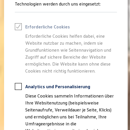
Technologien werden durch uns eingesetzt:
Volkswagen Marktplatz
Die ENERGY Sondermodelle
Junge Gebrauchtwagen und Gebrauchtwagen
Volkswagen Zertifizierte Gebrauchtwagen
Elektromobilität bei Gebrauchtwagen
Erforderliche Cookies
Zubehör- und Serviceangebote
Saisonangebote
Erforderliche Cookies helfen dabei, eine
Reifenpakete
Website nutzbar zu machen, indem sie
Leasing
Grundfunktionen wie Seitennavigation und
Leasing-Angebote
Gebrauchtwagen Leasing
Zugriff auf sichere Bereiche der Website
Junge Gebrauchtwagen-Leasing
ermöglichen. Die Website kann ohne diese
Elektroauto Leasing
Cookies nicht richtig funktionieren.
Kleinwagen-Leasing
Leasing ohne Anzahlung
Finanzierung
Analytics und Personalisierung
Autokredit mit Schlussrate
Versicherungen und Garantien
Diese Cookies sammeln Informationen über
Kfz-Versicherung
Ihre Websitenutzung (beispielsweise
Restschuldversicherungen
Garantien
Seitenaufrufe, Verweildauer je Seite, Klicks)
Wartungsverträge
und ermöglichen uns bei Teilnahme, Ihre
Geschäftskunden
Umfrageergebnisse in die
Professional Class bei Volkswagen
Großkunden