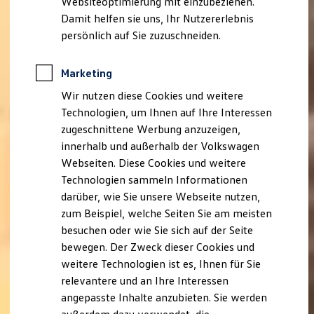
Websiteoptimierung mit einzubeziehen.
Behörden
Damit helfen sie uns, Ihr Nutzererlebnis
Direktkunden
persönlich auf Sie zuzuschneiden.
Sonderfahrzeuge
Anpfiff zum Gewinn
Elektromobilität
Marketing
Elektroautos
ID. Tutorials
Wir nutzen diese Cookies und weitere
Elektrofahrzeugkonzepte
Technologien, um Ihnen auf Ihre Interessen
ID. EVERY1
Reichweite
zugeschnittene Werbung anzuzeigen,
Reichweite der ID. Modelle
innerhalb und außerhalb der Volkswagen
Reichweite im Winter
Webseiten. Diese Cookies und weitere
Rekuperation
Laden
Technologien sammeln Informationen
Laden unterwegs
darüber, wie Sie unsere Webseite nutzen,
Laden Zuhause
zum Beispiel, welche Seiten Sie am meisten
Ladestationen finden
Ladezeitensimulator
besuchen oder wie Sie sich auf der Seite
Batterie
bewegen. Der Zweck dieser Cookies und
Sicherheit
weitere Technologien ist es, Ihnen für Sie
Garantie und Lebensdauer
Nachhaltigkeit
relevantere und an Ihre Interessen
Technologie
angepasste Inhalte anzubieten. Sie werden
Kosten und Kauf