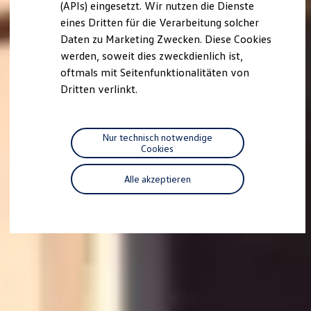
we drive football
(APIs) eingesetzt. Wir nutzen die Dienste
#wedriveproud
eines Dritten für die Verarbeitung solcher
Besitzer und Service
Daten zu Marketing Zwecken. Diese Cookies
myVolkswagen
Software Updates
werden, soweit dies zweckdienlich ist,
Service und Ersatzteile
oftmals mit Seitenfunktionalitäten von
Inspektion und HU/AU
Dritten verlinkt.
Reparaturen und Checks
Motorenöl und Flüssigkeiten
Räder und Reifen
Pannen- und Unfallhilfe
Nur technisch notwendige
Economy Service
Cookies
Volkswagen Teile
Zubehör
Modellspezifisches Zubehör
Alle akzeptieren
Schutz und Pflege
Transport
Entertainment und Elektronik
Individualisieren
Wallbox und Ladekabel
Digitale Extras
Dienste für Ihr Modell finden
Volkswagen Apps, Login und Shop
Handy und Fahrzeug verbinden
Updates für Software, Karten und Radio