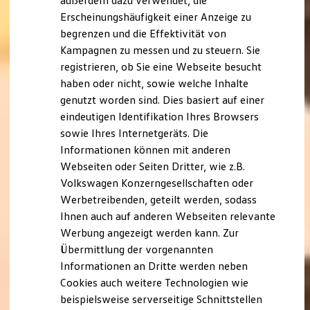
außerdem dazu verwendet, die
Verbrauchskosten
Kaufoptionen
Erscheinungshäufigkeit einer Anzeige zu
E-Auto-Förderung
begrenzen und die Effektivität von
Software und Konnektivität
Kampagnen zu messen und zu steuern. Sie
Die ID. Software 6
ID. Software Versionen und Updates
registrieren, ob Sie eine Webseite besucht
Digitale Extras
haben oder nicht, sowie welche Inhalte
Schnittstellen zu Ihrem ID.
genutzt worden sind. Dies basiert auf einer
Hybridautos
Marke und Erlebnis
eindeutigen Identifikation Ihres Browsers
Volkswagen R und R Experience
sowie Ihres Internetgeräts. Die
R-Modelle
Informationen können mit anderen
R Experience
Driving Experience
Webseiten oder Seiten Dritter, wie z.B.
Volkswagen entdecken
Volkswagen Konzerngesellschaften oder
Werkbesichtigung
Werbetreibenden, geteilt werden, sodass
Factory visit
Lifestyle Shop
Ihnen auch auf anderen Webseiten relevante
T-Roc Kollektion
Werbung angezeigt werden kann. Zur
Golf Kollektion
Übermittlung der vorgenannten
ID. Kollektion
Volkswagen Kollektion
Informationen an Dritte werden neben
R-Kollektion
Cookies auch weitere Technologien wie
GTI Kollektion
beispielsweise serverseitige Schnittstellen
Fußball Drop