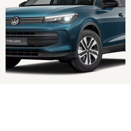
Der
Tiguan
ENERGY
Maximaler Preisvorteil von bis zu
2.500 €
15
15.
Maximaler Preisvorteil gegenüber der unverbindlichen