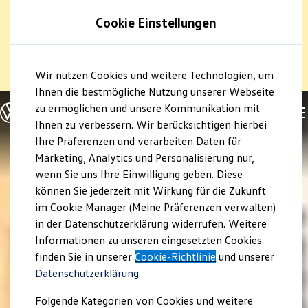
1
Profitieren Sie von bis zu
6.000 €
Cookie Einstellungen
E‑Auto‑Förderung für neue
Volkswagen
ID. oder
Hybridmodelle.
Zum
Zum
Mehr zur
E‑Auto
-Förderung
Wir nutzen Cookies und weitere Technologien, um
Hauptinhalt
Footer
springen
springen
Ihnen die bestmögliche Nutzung unserer Webseite
zu ermöglichen und unsere Kommunikation mit
Modelle und Konfigurator
Konfigurator
Ihnen zu verbessern. Wir berücksichtigen hierbei
Modelle vergleichen
Ihre Präferenzen und verarbeiten Daten für
Konfiguration laden
Marketing, Analytics und Personalisierung nur,
Autosuche
Elektroautos
wenn Sie uns Ihre Einwilligung geben. Diese
ENERGY Sondermodelle
können Sie jederzeit mit Wirkung für die Zukunft
Nutzfahrzeuge
im Cookie Manager (Meine Präferenzen verwalten)
SUV und CUV
Familienautos
in der Datenschutzerklärung widerrufen. Weitere
Kombis
Informationen zu unseren eingesetzten Cookies
Kompaktwagen
finden Sie in unserer
Cookie-Richtlinie
und unserer
Sportwagen
Schnell verfügbare Fahrzeuge
Datenschutzerklärung
.
Angebote und Produkte
Aktuelle Angebote
Folgende Kategorien von Cookies und weitere
E-Auto-Förderung