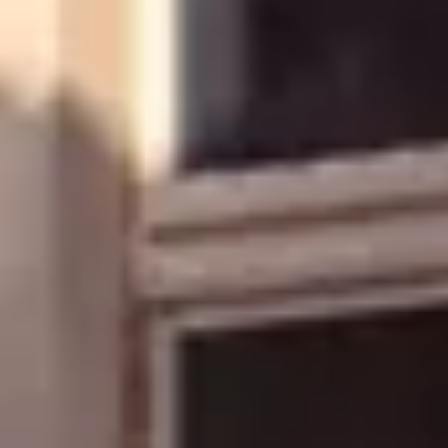
Über Ihr Auto
Vorgängermodelle
Kundeninformationen
Volkswagen Kundenbetreuung
Warn- und Kontrollleuchten
Assistenzsysteme
Digitale Betriebsanleitung
Live Beratung
Magazin
Lifestyle
Transport
Familie
Elektromobilität
Volkswagen R
Pannen- und Unfallhilfe
Volkswagen Kundenbetreuung