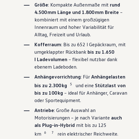
Größe
: Kompakte Außenmaße mit
rund
4.500 mm Länge und 1.800 mm Breite
–
kombiniert mit einem großzügigen
Innenraum und hoher Variabilität für
Alltag, Freizeit und Urlaub.
Kofferraum
: Bis zu 652 l Gepäckraum, mit
umgeklappter Rückbank
bis zu 1.650
l Ladevolumen
– flexibel nutzbar dank
ebenem Ladeboden.
Anhängevorrichtung
: Für
Anhängelasten
5
bis zu 2.300 kg
und eine
Stützlast von
bis zu 100 kg
– ideal für Anhänger, Caravan
oder Sportequipment.
Antriebe
: Große Auswahl an
Motorisierungen – je nach Variante
auch
als Plug-in-Hybrid
mit bis zu 125
6
7
km
rein elektrischer Reichweite.