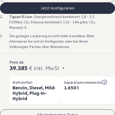
Jetzt konfigurieren
2.
Tiguan
R‑Line
:
Energieverbrauch kombiniert: 5,8 - 5,5
l/100km; CO₂-Emission kombiniert: 152 - 144 g/km; CO₂-
Klasse(n): E.
3.
Die gezeigte Lackierung ist nicht mehr bestellbar. Bitte
informieren Sie sich im Konfigurator oder bei Ihrem
Volkswagen
Partner über Alternativen.
Preis ab
39.385
€ inkl. MwSt
4
Kraftstoffart
Gepäckraumvolumen bis
Benzin, Diesel, Mild-
1.650 l
Hybrid, Plug-In-
Hybrid
Alle technischen Daten