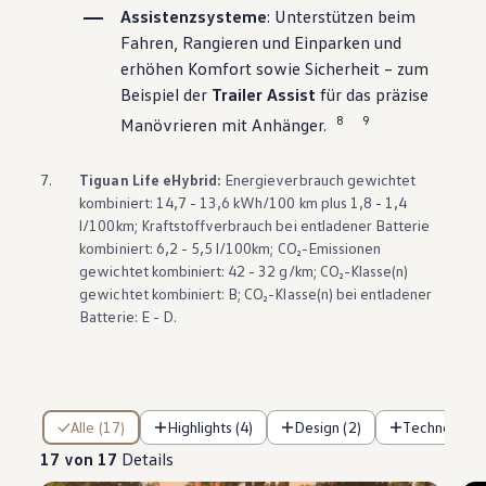
Assistenzsysteme
: Unterstützen beim
Fahren, Rangieren und Einparken und
erhöhen Komfort sowie Sicherheit – zum
Beispiel der
Trailer Assist
für das präzise
8
9
Manövrieren mit Anhänger.
7.
Tiguan
Life eHybrid:
Energieverbrauch gewichtet
kombiniert: 14,7 - 13,6 kWh/100 km plus 1,8 - 1,4
l/100km; Kraftstoffverbrauch bei entladener Batterie
kombiniert: 6,2 - 5,5 l/100km; CO₂-Emissionen
gewichtet kombiniert: 42 - 32 g/km; CO₂-Klasse(n)
gewichtet kombiniert: B; CO₂-Klasse(n) bei entladener
Batterie: E - D.
17 von 17 Details
Alle (17)
Highlights (4)
Design (2)
Technologie 
17 von 17
Details