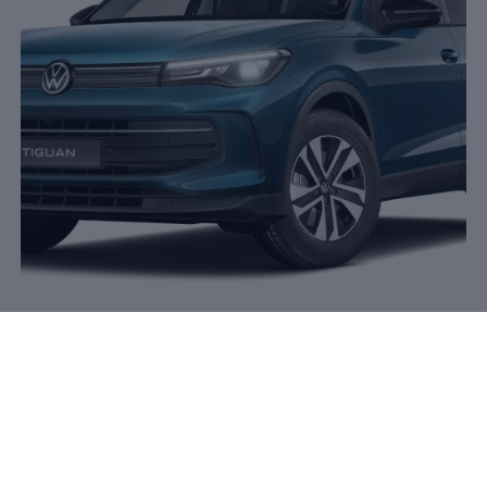
Der
Tiguan
ENERGY
Maximaler Preisvorteil von bis zu
2.500 €
15
15.
Maximaler Preisvorteil gegenüber der unverbindlichen