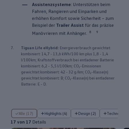
Assistenzsysteme
: Unterstützen beim
Fahren, Rangieren und Einparken und
erhöhen Komfort sowie Sicherheit – zum
Beispiel der
Trailer Assist
für das präzise
8
9
Manövrieren mit Anhänger.
7.
Tiguan
Life eHybrid:
Energieverbrauch gewichtet
kombiniert: 14,7 - 13,6 kWh/100 km plus 1,8 - 1,4
l/100km; Kraftstoffverbrauch bei entladener Batterie
kombiniert: 6,2 - 5,5 l/100km; CO₂-Emissionen
gewichtet kombiniert: 42 - 32 g/km; CO₂-Klasse(n)
gewichtet kombiniert: B; CO₂-Klasse(n) bei entladener
Batterie: E - D.
17 von 17 Details
Alle (17)
Highlights (4)
Design (2)
Technologie 
17 von 17
Details