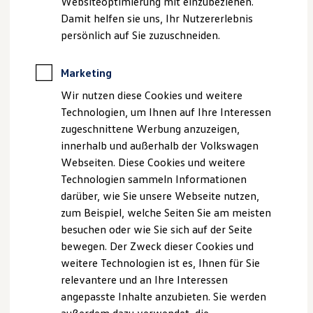
Websiteoptimierung mit einzubeziehen.
1
2
steuern und dort zum Stehen bringen.
Behörden
Damit helfen sie uns, Ihr Nutzererlebnis
Direktkunden
persönlich auf Sie zuzuschneiden.
Sonderfahrzeuge
Anpfiff zum Gewinn
Elektromobilität
Marketing
Elektroautos
ID. Tutorials
Wir nutzen diese Cookies und weitere
Elektrofahrzeugkonzepte
Technologien, um Ihnen auf Ihre Interessen
ID. EVERY1
Reichweite
zugeschnittene Werbung anzuzeigen,
Reichweite der ID. Modelle
innerhalb und außerhalb der Volkswagen
Reichweite im Winter
Webseiten. Diese Cookies und weitere
Rekuperation
Laden
3
Technologien sammeln Informationen
Laden unterwegs
darüber, wie Sie unsere Webseite nutzen,
Laden Zuhause
zum Beispiel, welche Seiten Sie am meisten
Ladestationen finden
Front Assist
Ladezeitensimulator
besuchen oder wie Sie sich auf der Seite
Batterie
Der
Notbremsassistent „Front Assist“
mit Fußgänger-
bewegen. Der Zweck dieser Cookies und
Sicherheit
und Radfahrererkennung kann Sie vor potenziellen
weitere Technologien ist es, Ihnen für Sie
Garantie und Lebensdauer
Unfällen mit anderen Verkehrsteilnehmern warnen und
Nachhaltigkeit
relevantere und an Ihre Interessen
Technologie
1
falls erforderlich, automatisch für Sie notbremsen.
angepasste Inhalte anzubieten. Sie werden
Kosten und Kauf