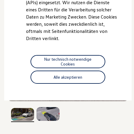
we drive football
(APIs) eingesetzt. Wir nutzen die Dienste
#wedriveproud
eines Dritten für die Verarbeitung solcher
Besitzer und Service
Daten zu Marketing Zwecken. Diese Cookies
myVolkswagen
Software Updates
werden, soweit dies zweckdienlich ist,
Service und Ersatzteile
oftmals mit Seitenfunktionalitäten von
Inspektion und HU/AU
Dritten verlinkt.
Reparaturen und Checks
Motorenöl und Flüssigkeiten
Räder und Reifen
Pannen- und Unfallhilfe
Nur technisch notwendige
Economy Service
Cookies
Volkswagen Teile
Zubehör
Modellspezifisches Zubehör
Alle akzeptieren
Schutz und Pflege
Transport
Entertainment und Elektronik
3
Individualisieren
Wallbox und Ladekabel
Digitale Extras
Dienste für Ihr Modell finden
Volkswagen Apps, Login und Shop
, 1 von 2
, 2 von 2
Handy und Fahrzeug verbinden
Updates für Software, Karten und Radio