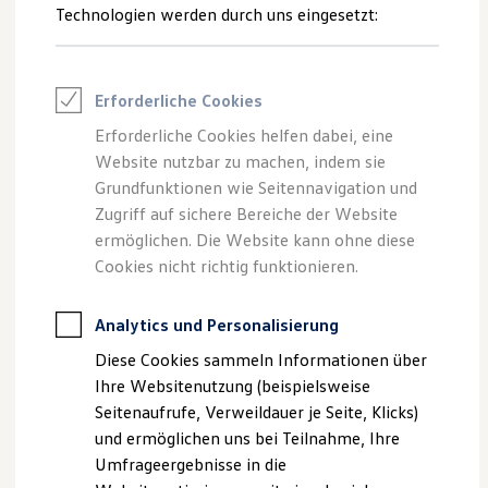
Technologien werden durch uns eingesetzt:
Volkswagen Marktplatz
Ausweichunterstützung
Die ENERGY Sondermodelle
Junge Gebrauchtwagen und Gebrauchtwagen
Spurhalteassistent „Lane Assist“
Volkswagen Zertifizierte Gebrauchtwagen
Proaktives Insassenschutzsystem
Elektromobilität bei Gebrauchtwagen
Erforderliche Cookies
Zubehör- und Serviceangebote
Ausstiegswarnung
Saisonangebote
Erforderliche Cookies helfen dabei, eine
Reifenpakete
Website nutzbar zu machen, indem sie
Emergency Assist
Leasing
Grundfunktionen wie Seitennavigation und
Leasing-Angebote
Sollten Sie während der Fahrt aufgrund einer
Gebrauchtwagen Leasing
Zugriff auf sichere Bereiche der Website
Junge Gebrauchtwagen-Leasing
Beeinträchtigung
oder
Notlage
nicht mehr in der Lage
ermöglichen. Die Website kann ohne diese
Elektroauto Leasing
sein, das Fahrzeug zu steuern, kann der optionale
Cookies nicht richtig funktionieren.
Kleinwagen-Leasing
Emergency Assist
diese Situation erkennen. Das System
Leasing ohne Anzahlung
Finanzierung
versucht zunächst, Sie zu
reaktivieren
. Falls dies nicht
Analytics und Personalisierung
Autokredit mit Schlussrate
erfolgreich ist, übernimmt es die Fahrzeugsteuerung und
Versicherungen und Garantien
Diese Cookies sammeln Informationen über
bringt Ihr Fahrzeug zum Stehen, um
potenzielle Unfälle zu
Kfz-Versicherung
Ihre Websitenutzung (beispielsweise
Restschuldversicherungen
vermeiden
oder deren Schwere zu mindern.
Garantien
Seitenaufrufe, Verweildauer je Seite, Klicks)
Sofern Sie sich auf einer Autobahn befinden, kann der
Wartungsverträge
und ermöglichen uns bei Teilnahme, Ihre
Emergency Assist durch einen automatischen
Geschäftskunden
Umfrageergebnisse in die
Professional Class bei Volkswagen
Fahrstreifenwechsel Ihr Fahrzeug bis auf den Seitenstreifen
Großkunden