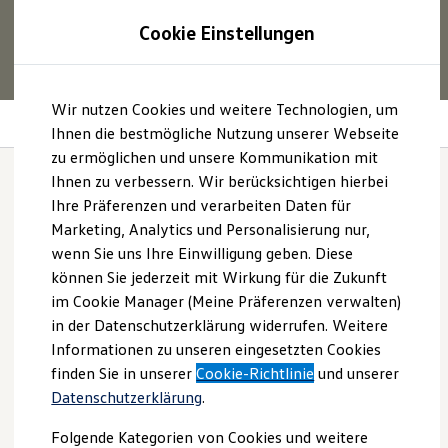
1
Profitieren Sie von bis zu
6.000 €
Cookie Einstellungen
E‑Auto‑Förderung für neue
Volkswagen
ID. oder
Hybridmodelle.
Zum
Zum
Mehr zur
E‑Auto
-Förderung
Wir nutzen Cookies und weitere Technologien, um
Hauptinhalt
Footer
Assistenzsysteme für mehr Sicherheit
springen
springen
Ihnen die bestmögliche Nutzung unserer Webseite
zu ermöglichen und unsere Kommunikation mit
Modelle und Konfigurator
Konfigurator
Ihnen zu verbessern. Wir berücksichtigen hierbei
Modelle vergleichen
Ihre Präferenzen und verarbeiten Daten für
Konfiguration laden
Assistenzsysteme für
Marketing, Analytics und Personalisierung nur,
Autosuche
Elektroautos
wenn Sie uns Ihre Einwilligung geben. Diese
mehr Sicherheit im
ENERGY Sondermodelle
können Sie jederzeit mit Wirkung für die Zukunft
Nutzfahrzeuge
im Cookie Manager (Meine Präferenzen verwalten)
SUV und CUV
Überblick:
Familienautos
in der Datenschutzerklärung widerrufen. Weitere
Kombis
Informationen zu unseren eingesetzten Cookies
Kompaktwagen
finden Sie in unserer
Cookie-Richtlinie
und unserer
Sportwagen
Emergency Assist
Schnell verfügbare Fahrzeuge
Datenschutzerklärung
.
Angebote und Produkte
Notbremsassistent „Front Assist“
Aktuelle Angebote
Folgende Kategorien von Cookies und weitere
Abbiegebremsfunktion und
E-Auto-Förderung