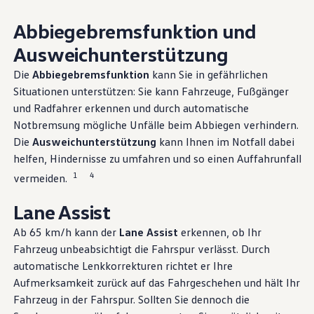
Über Ihr Auto
Vorgängermodelle
Abbiegebremsfunktion und
Kundeninformationen
Volkswagen Kundenbetreuung
Ausweichunterstützung
Warn- und Kontrollleuchten
Assistenzsysteme
Die
Abbiegebremsfunktion
kann Sie in gefährlichen
Digitale Betriebsanleitung
Situationen unterstützen: Sie kann Fahrzeuge, Fußgänger
Live Beratung
Magazin
und Radfahrer erkennen und durch automatische
Lifestyle
Notbremsung mögliche Unfälle beim Abbiegen verhindern.
Transport
Die
Ausweichunterstützung
kann Ihnen im Notfall dabei
Familie
Elektromobilität
helfen, Hindernisse zu umfahren und so einen Auffahrunfall
Volkswagen R
1
4
vermeiden.
Pannen- und Unfallhilfe
Volkswagen Kundenbetreuung
Lane Assist
Ab 65 km/h kann der
Lane Assist
erkennen, ob Ihr
Fahrzeug unbeabsichtigt die Fahrspur verlässt. Durch
automatische Lenkkorrekturen richtet er Ihre
Aufmerksamkeit zurück auf das Fahrgeschehen und hält Ihr
Fahrzeug in der Fahrspur. Sollten Sie dennoch die