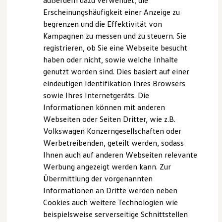
außerdem dazu verwendet, die
Verbrauchskosten
Kaufoptionen
Auch in Abbiege- und Ausweichsituationen kann Sie der
Erscheinungshäufigkeit einer Anzeige zu
E-Auto-Förderung
Front Assist unterstützen und einen drohenden Unfall
begrenzen und die Effektivität von
Software und Konnektivität
1
Kampagnen zu messen und zu steuern. Sie
Die ID. Software 6
verhindern.
ID. Software Versionen und Updates
registrieren, ob Sie eine Webseite besucht
Digitale Extras
haben oder nicht, sowie welche Inhalte
Zusätzlich unterstützt Sie der Kreuzungsassistent an
Schnittstellen zu Ihrem ID.
genutzt worden sind. Dies basiert auf einer
Hybridautos
unübersichtlichen Ausfahrten oder schwer einsehbaren
Marke und Erlebnis
eindeutigen Identifikation Ihres Browsers
Kreuzungen – ebenfalls durch visuelle und akustische
Volkswagen R und R Experience
sowie Ihres Internetgeräts. Die
1
Warnsignale oder ggf. einer Notbremsung.
R-Modelle
Informationen können mit anderen
R Experience
Driving Experience
Webseiten oder Seiten Dritter, wie z.B.
Volkswagen entdecken
Volkswagen Konzerngesellschaften oder
Werkbesichtigung
Werbetreibenden, geteilt werden, sodass
Factory visit
Lifestyle Shop
Ihnen auch auf anderen Webseiten relevante
T-Roc Kollektion
Werbung angezeigt werden kann. Zur
Golf Kollektion
Übermittlung der vorgenannten
ID. Kollektion
Volkswagen Kollektion
Informationen an Dritte werden neben
R-Kollektion
Cookies auch weitere Technologien wie
GTI Kollektion
beispielsweise serverseitige Schnittstellen
Fußball Drop