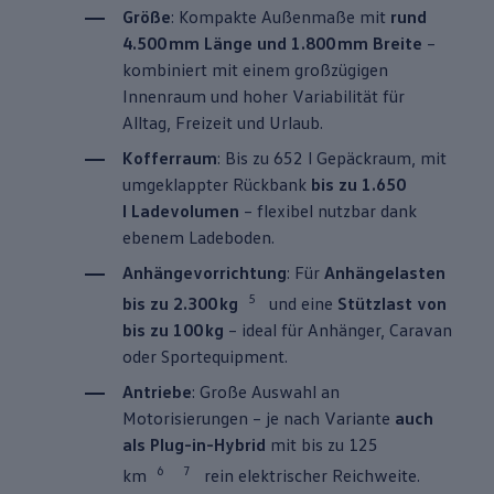
Größe
: Kompakte Außenmaße mit
rund
4.500 mm Länge und 1.800 mm Breite
–
kombiniert mit einem großzügigen
Innenraum und hoher Variabilität für
Alltag, Freizeit und Urlaub.
Kofferraum
: Bis zu 652 l Gepäckraum, mit
umgeklappter Rückbank
bis zu 1.650
l Ladevolumen
– flexibel nutzbar dank
ebenem Ladeboden.
Anhängevorrichtung
: Für
Anhängelasten
5
bis zu 2.300 kg
und eine
Stützlast von
bis zu 100 kg
– ideal für Anhänger, Caravan
oder Sportequipment.
Antriebe
: Große Auswahl an
Motorisierungen – je nach Variante
auch
als Plug-in-Hybrid
mit bis zu 125
6
7
km
rein elektrischer Reichweite.