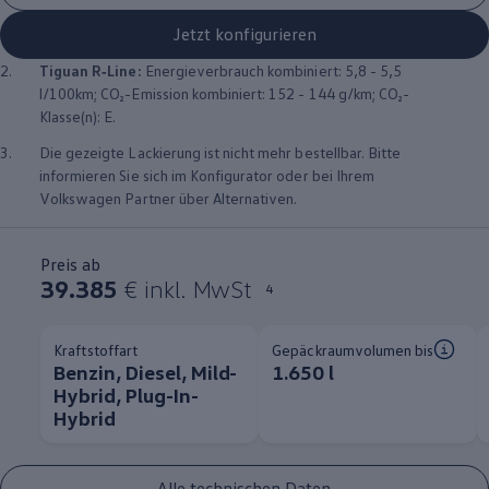
Jetzt konfigurieren
2.
Tiguan
R‑Line
:
Energieverbrauch kombiniert: 5,8 - 5,5
l/100km; CO₂-Emission kombiniert: 152 - 144 g/km; CO₂-
Klasse(n): E.
3.
Die gezeigte Lackierung ist nicht mehr bestellbar. Bitte
informieren Sie sich im Konfigurator oder bei Ihrem
Volkswagen
Partner über Alternativen.
Preis ab
39.385
€ inkl. MwSt
4
Kraftstoffart
Gepäckraumvolumen bis
Benzin, Diesel, Mild-
1.650 l
Hybrid, Plug-In-
Hybrid
Alle technischen Daten