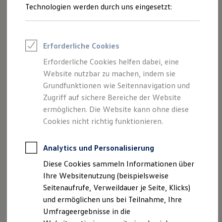
Technologien werden durch uns eingesetzt:
Volkswagen Marktplatz
Die ENERGY Sondermodelle
Junge Gebrauchtwagen und Gebrauchtwagen
Volkswagen Zertifizierte Gebrauchtwagen
Elektromobilität bei Gebrauchtwagen
Erforderliche Cookies
Zubehör- und Serviceangebote
Saisonangebote
Erforderliche Cookies helfen dabei, eine
Das optionale
Soundsystem „Harman Kardon“
sorgt mit
Reifenpakete
Website nutzbar zu machen, indem sie
Leasing
zehn aufeinander abgestimmten Lautsprechern,
700 Watt
Grundfunktionen wie Seitennavigation und
Leasing-Angebote
Gesamtleistung und digitalem
16-Kanal-Verstärker
auf
Gebrauchtwagen Leasing
Zugriff auf sichere Bereiche der Website
jedem Sitzplatz für idealen Surround-Sound – und dank des
Junge Gebrauchtwagen-Leasing
ermöglichen. Die Website kann ohne diese
Elektroauto Leasing
Subwoofers auch mit präzisen Bässen. Die Bedienung
Cookies nicht richtig funktionieren.
Kleinwagen-Leasing
erfolgt intuitiv über das Infotainment-System.
Leasing ohne Anzahlung
Finanzierung
Analytics und Personalisierung
Autokredit mit Schlussrate
Versicherungen und Garantien
Diese Cookies sammeln Informationen über
Kfz-Versicherung
Ihre Websitenutzung (beispielsweise
Restschuldversicherungen
Impressum
Nutzungsbedingungen
Garantien
Seitenaufrufe, Verweildauer je Seite, Klicks)
Datenschutzerklärungen
Cookie-Richtlinie
Wartungsverträge
und ermöglichen uns bei Teilnahme, Ihre
Lizenzhinweise Dritter
Geschäftskunden
Umfrageergebnisse in die
Professional Class bei Volkswagen
Angaben zum Digital Services Act (DSA)
EU Data Act
Großkunden