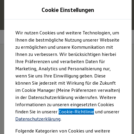
1
Profitieren Sie von bis zu
6.000 €
Cookie Einstellungen
E‑Auto‑Förderung für neue
Volkswagen
ID. oder
Hybridmodelle.
Zum
Zum
Mehr zur
E‑Auto
-Förderung
Wir nutzen Cookies und weitere Technologien, um
Hauptinhalt
Footer
Soundsystem „Harman Kardon“
springen
springen
Ihnen die bestmögliche Nutzung unserer Webseite
zu ermöglichen und unsere Kommunikation mit
Modelle und Konfigurator
Konfigurator
Ihnen zu verbessern. Wir berücksichtigen hierbei
Modelle vergleichen
Ihre Präferenzen und verarbeiten Daten für
Konfiguration laden
Ihr Konzertsaal auf
Marketing, Analytics und Personalisierung nur,
Autosuche
Elektroautos
wenn Sie uns Ihre Einwilligung geben. Diese
Rädern.
ENERGY Sondermodelle
können Sie jederzeit mit Wirkung für die Zukunft
Nutzfahrzeuge
im Cookie Manager (Meine Präferenzen verwalten)
SUV und CUV
Familienautos
in der Datenschutzerklärung widerrufen. Weitere
Kombis
Informationen zu unseren eingesetzten Cookies
Kompaktwagen
finden Sie in unserer
Cookie-Richtlinie
und unserer
Sportwagen
Schnell verfügbare Fahrzeuge
Datenschutzerklärung
.
Angebote und Produkte
Aktuelle Angebote
Folgende Kategorien von Cookies und weitere
E-Auto-Förderung