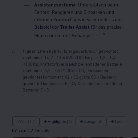
Assistenzsysteme
: Unterstützen beim
Fahren, Rangieren und Einparken und
erhöhen Komfort sowie Sicherheit – zum
Beispiel der
Trailer Assist
für das präzise
8
9
Manövrieren mit Anhänger.
7.
Tiguan
Life eHybrid:
Energieverbrauch gewichtet
kombiniert: 14,7 - 13,6 kWh/100 km plus 1,8 - 1,4
l/100km; Kraftstoffverbrauch bei entladener Batterie
kombiniert: 6,2 - 5,5 l/100km; CO₂-Emissionen
gewichtet kombiniert: 42 - 32 g/km; CO₂-Klasse(n)
gewichtet kombiniert: B; CO₂-Klasse(n) bei entladener
Batterie: E - D.
17 von 17 Details
Alle (17)
Highlights (4)
Design (2)
Technologie 
17 von 17
Details