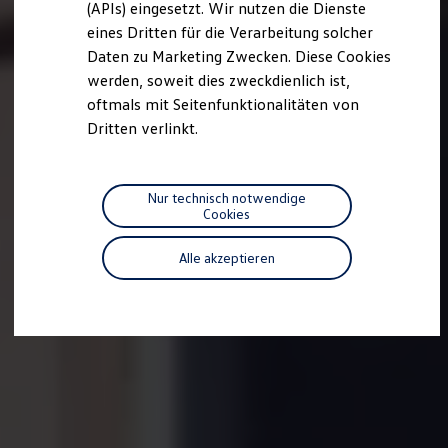
we drive football
(APIs) eingesetzt. Wir nutzen die Dienste
#wedriveproud
eines Dritten für die Verarbeitung solcher
Besitzer und Service
Daten zu Marketing Zwecken. Diese Cookies
myVolkswagen
Software Updates
werden, soweit dies zweckdienlich ist,
Service und Ersatzteile
oftmals mit Seitenfunktionalitäten von
Inspektion und HU/AU
Dritten verlinkt.
Reparaturen und Checks
Motorenöl und Flüssigkeiten
Räder und Reifen
Pannen- und Unfallhilfe
Nur technisch notwendige
Economy Service
Cookies
Volkswagen Teile
Zubehör
Modellspezifisches Zubehör
Alle akzeptieren
Schutz und Pflege
Transport
Entertainment und Elektronik
Individualisieren
Wallbox und Ladekabel
Digitale Extras
Dienste für Ihr Modell finden
Volkswagen Apps, Login und Shop
Handy und Fahrzeug verbinden
Updates für Software, Karten und Radio