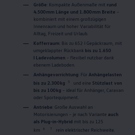
Größe
: Kompakte Außenmaße mit
rund
4.500 mm Länge und 1.800 mm Breite
–
kombiniert mit einem großzügigen
Innenraum und hoher Variabilität für
Alltag, Freizeit und Urlaub.
Kofferraum
: Bis zu 652 l Gepäckraum, mit
umgeklappter Rückbank
bis zu 1.650
l Ladevolumen
– flexibel nutzbar dank
ebenem Ladeboden.
Anhängevorrichtung
: Für
Anhängelasten
5
bis zu 2.300 kg
und eine
Stützlast von
bis zu 100 kg
– ideal für Anhänger, Caravan
oder Sportequipment.
Antriebe
: Große Auswahl an
Motorisierungen – je nach Variante
auch
als Plug-in-Hybrid
mit bis zu 125
6
7
km
rein elektrischer Reichweite.