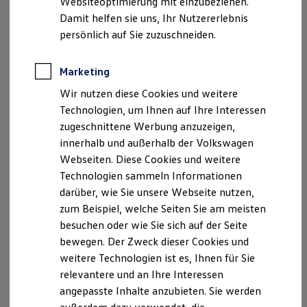
Websiteoptimierung mit einzubeziehen.
Produktsicherheitsinformationen
Vertrag Widerrufen
Behörden
Damit helfen sie uns, Ihr Nutzererlebnis
Direktkunden
persönlich auf Sie zuzuschneiden.
Sonderfahrzeuge
Anpfiff zum Gewinn
Disclaimer von Volkswagen AG
Elektromobilität
Marketing
Elektroautos
Die in dieser Darstellung gezeigten Fahrzeuge und
ID. Tutorials
Wir nutzen diese Cookies und weitere
Ausstattungen können in einzelnen Details vom aktuellen
Elektrofahrzeugkonzepte
deutschen Lieferprogramm abweichen. Abgebildet sind
Technologien, um Ihnen auf Ihre Interessen
ID. EVERY1
Reichweite
teilweise Sonderausstattungen der Fahrzeuge gegen
zugeschnittene Werbung anzuzeigen,
Reichweite der ID. Modelle
Mehrpreis.
innerhalb und außerhalb der Volkswagen
Reichweite im Winter
Bitte beachten Sie auch unseren Konfigurator für eine
Webseiten. Diese Cookies und weitere
Rekuperation
Übersicht der aktuell verfügbaren Modelle und Ausstattungen.
Laden
Technologien sammeln Informationen
Laden unterwegs
Die angegebenen Verbrauchs- und Emissionswerte beziehen
darüber, wie Sie unsere Webseite nutzen,
Laden Zuhause
sich nicht auf ein einzelnes Fahrzeug und sind nicht Bestandteil
zum Beispiel, welche Seiten Sie am meisten
Ladestationen finden
des Angebots, sondern dienen allein Vergleichszwecken
Ladezeitensimulator
besuchen oder wie Sie sich auf der Seite
zwischen den verschiedenen Fahrzeugtypen.
Batterie
bewegen. Der Zweck dieser Cookies und
Sicherheit
Zusatzausstattungen und
Zubehör
(Anbauteile, Reifenformat
weitere Technologien ist es, Ihnen für Sie
Garantie und Lebensdauer
usw.) können relevante Fahrzeugparameter, wie
z. B.
Gewicht,
Nachhaltigkeit
relevantere und an Ihre Interessen
Rollwiderstand und Aerodynamik verändern und neben
Technologie
Witterungs- und Verkehrsbedingungen sowie dem
angepasste Inhalte anzubieten. Sie werden
Kosten und Kauf
individuellen Fahrverhalten den Kraftstoffverbrauch, den