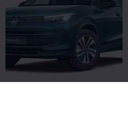
Der
Tiguan
ENERGY
Maximaler Preisvorteil von bis zu
2.500 €
15
15.
Maximaler Preisvorteil gegenüber der unverbindlichen