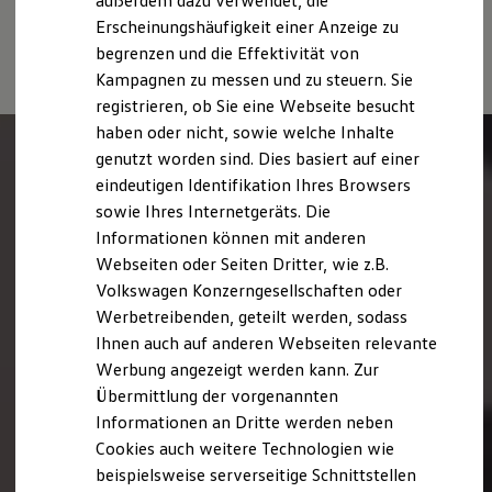
außerdem dazu verwendet, die
Verbrauchskosten
Stromverbrauch, die CO₂-Emissionen und die
Kaufoptionen
Erscheinungshäufigkeit einer Anzeige zu
E-Auto-Förderung
Fahrleistungswerte eines Fahrzeugs beeinflussen.
begrenzen und die Effektivität von
Software und Konnektivität
Kampagnen zu messen und zu steuern. Sie
Die ID. Software 6
ID. Software Versionen und Updates
registrieren, ob Sie eine Webseite besucht
Digitale Extras
haben oder nicht, sowie welche Inhalte
Schnittstellen zu Ihrem ID.
genutzt worden sind. Dies basiert auf einer
Hybridautos
Marke und Erlebnis
eindeutigen Identifikation Ihres Browsers
Volkswagen R und R Experience
sowie Ihres Internetgeräts. Die
R-Modelle
Informationen können mit anderen
R Experience
Driving Experience
Webseiten oder Seiten Dritter, wie z.B.
Volkswagen entdecken
Volkswagen Konzerngesellschaften oder
Werkbesichtigung
Werbetreibenden, geteilt werden, sodass
Factory visit
Lifestyle Shop
Ihnen auch auf anderen Webseiten relevante
T-Roc Kollektion
Werbung angezeigt werden kann. Zur
Golf Kollektion
Übermittlung der vorgenannten
ID. Kollektion
Volkswagen Kollektion
Informationen an Dritte werden neben
R-Kollektion
Cookies auch weitere Technologien wie
GTI Kollektion
beispielsweise serverseitige Schnittstellen
Fußball Drop