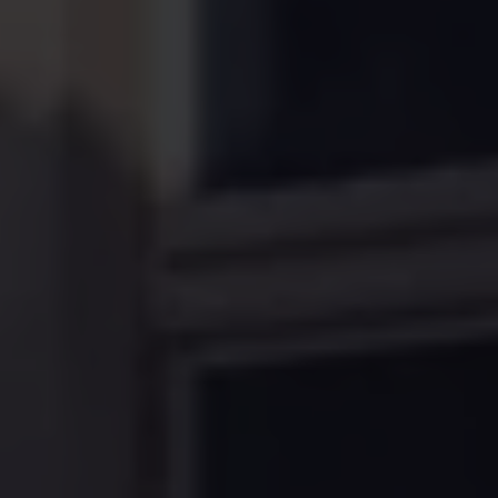
Über Ihr Auto
Vorgängermodelle
Kundeninformationen
Volkswagen Kundenbetreuung
Warn- und Kontrollleuchten
Assistenzsysteme
Digitale Betriebsanleitung
Live Beratung
Magazin
Lifestyle
Transport
Familie
Elektromobilität
Volkswagen R
Pannen- und Unfallhilfe
Volkswagen Kundenbetreuung