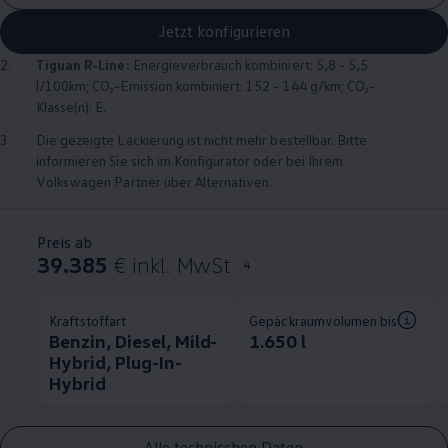
Jetzt konfigurieren
2.
Tiguan
R‑Line
:
Energieverbrauch kombiniert: 5,8 - 5,5
l/100km; CO₂-Emission kombiniert: 152 - 144 g/km; CO₂-
Klasse(n): E.
3.
Die gezeigte Lackierung ist nicht mehr bestellbar. Bitte
informieren Sie sich im Konfigurator oder bei Ihrem
Volkswagen
Partner über Alternativen.
Preis ab
39.385
€ inkl. MwSt
4
Kraftstoffart
Gepäckraumvolumen bis
Benzin, Diesel, Mild-
1.650 l
Hybrid, Plug-In-
Hybrid
Alle technischen Daten